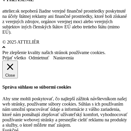
attelier.sk nepoberá žiadne verejné finančné prostriedky poskytnuté
na účely štátnej reklamy ani finančné prostriedky, ktoré boli získané
z verejných zdrojov, orgánov verejnej moci alebo verejných
subjektov iných členských štátov EÚ alebo tretieho štátu (mimo
EÚ).
© 2025 ATTELIÉR
Pre zlepšenie kvality našich stránok používame cookies.
Prijať všetko
Odmietnuť
Nastavenia
Close
Správa súhlasu so súbormi cookies
Aby sme mohli poskytovať, čo najlepší zážitok návštevníkom našej
web stránky, používame súbory cookies. Súhlas s ich používaním
nám umožní spracovávať údaje a informácie z vášho zariadenia,
ktoré nám pomáhajú zlepšovať užívateľský komfort, vyhodnocovať
používanie webovej stránky a presnejšie cieliť reklamu na produkty
a služby, o ktoré môžete mať záujem.
Funkčné