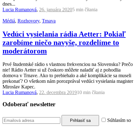
dnes...
Lucia Rumanová
,
26. januára 2020
5 min
čítania
Médiá
,
Rozhovory
,
Trnava
Vedúci vysielania rádia Aetter: Pokiaľ
zarobíme niečo navyše, rozdelíme to
moderátorom
Prvé študentské rádio s vlastnou frekvenciou na Slovensku? Prečo
nie! Rádio Aetter si už čoskoro môžete naladiť aj z pohodlia
domova v Trnave. Ako to prebiehalo a aké komplikácie sa museli
prekonať? O všetkom nám porozprával vedúci vysielania magister
Miroslav Kapec.
Lucia Rumanová
,
22. decembra 2019
10 min
čítania
Odoberať newsletter
Súhlasím so