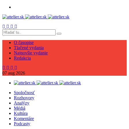
O časopise
Tlačené vydania
Najnovšie vydanie
Redakcia
07
aug
2026
Spoločnosť
Rozhovory
Analýzy
Médiá
Kultúra
Komentáre
Podcasty