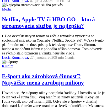
Lucia Rumanová
,
6. apríla 2020
6 min
čítania
Médiá
Netflix, Apple TV či HBO GO – ktorá
streamovacia služba je najlepšia?
Už od deväťdesiatych rokov sa začala revolúcia vysielania so
spoločnosťami, ako sú YouTube, Netflix, Spotify atď. Vďaka týmto
platformám máme dnes prístup k televíznym seriálom, filmom,
hudbe a mnohému inému z pohodlia nášho domova. Toto odvetvie
sa rýchlo stalo biznisom a vzniká neustále viac a...
Lucia Rumanová
,
27. januára 2020
8 min
čítania
Kultúra
E-šport ako zárobková činnosť?
Najväčšie mená zarábajú milióny
Hovorilo sa, že e-športy nikdy nezaplnia štadióny. Hovorilo sa, že je
to len veľká strata času. Vraj hraním sa nikdy neuživíš. Keby len
ľudia vedeli, ako veľmi sa mýlili. Odvetvie e-športov v dnešnej
dobe patrí k elitným zamestnaniam a skvelým koníčkom. My sme sa