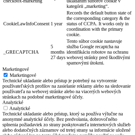
checkbox-marketing
ukladaním súborov cookie v
kategórii „marketing“.
Records the default button state of
the corresponding category & the
CookieLawInfoConsent
1 year
status of CCPA. It works only in
coordination with the primary
cookie.
Tento súbor cookie nastavuje
5
služba Google recaptcha na
_GRECAPTCHA
months
identifikáciu robotov na ochranu
27 days
webovej stránky pred škodlivými
spamovými útokmi.
Marketingové
Marketingové
Technické ukladanie alebo prístup je potrebný na vytvorenie
používateľských profilov na zasielanie reklamy alebo na sledovanie
používateľa na webovej stránke alebo na viacerých webových
stránkach na podobné marketingové účely.
Analytické
Analytické
Technické ukladanie alebo prístup, ktorý sa používa výlučne na
anonymné analytické účely. Bez predvolania, dobrovoľného
splnenia požiadaviek zo strany poskytovateľa internetových služieb
alebo dodatočných záznamov od tretej strany sa informácie uložené