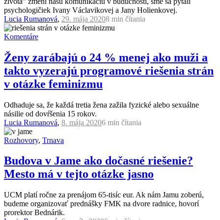
života” zmení našu komunikáciu v budúcnosti, sme sa pýtali
psychologičiek Ivany Václavikovej a Jany Holienkovej.
Lucia Rumanová
,
29. mája 2020
8 min
čítania
Komentáre
Ženy zarábajú o 24 % menej ako muži a
takto vyzerajú programové riešenia strán
v otázke feminizmu
Odhaduje sa, že každá tretia žena zažila fyzické alebo sexuálne
násilie od dovŕšenia 15 rokov.
Lucia Rumanová
,
8. mája 2020
6 min
čítania
Rozhovory
,
Trnava
Budova v Jame ako dočasné riešenie?
Mesto má v tejto otázke jasno
UCM platí ročne za prenájom 65-tisíc eur. Ak nám Jamu zoberú,
budeme organizovať prednášky FMK na dvore radnice, hovorí
prorektor Bednárik.