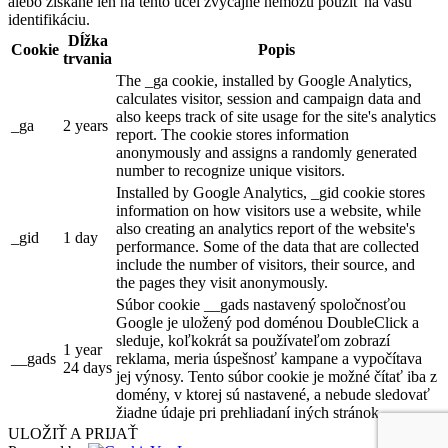
alebo získané len na tento účel zvyčajne nemôžu použiť na vašu
identifikáciu.
Dĺžka
Cookie
Popis
trvania
The _ga cookie, installed by Google Analytics,
calculates visitor, session and campaign data and
also keeps track of site usage for the site's analytics
_ga
2 years
report. The cookie stores information
anonymously and assigns a randomly generated
number to recognize unique visitors.
Installed by Google Analytics, _gid cookie stores
information on how visitors use a website, while
also creating an analytics report of the website's
_gid
1 day
performance. Some of the data that are collected
include the number of visitors, their source, and
the pages they visit anonymously.
Súbor cookie __gads nastavený spoločnosťou
Google je uložený pod doménou DoubleClick a
sleduje, koľkokrát sa používateľom zobrazí
1 year
__gads
reklama, meria úspešnosť kampane a vypočítava
24 days
jej výnosy. Tento súbor cookie je možné čítať iba z
domény, v ktorej sú nastavené, a nebude sledovať
žiadne údaje pri prehliadaní iných stránok.
ULOŽIŤ A PRIJAŤ