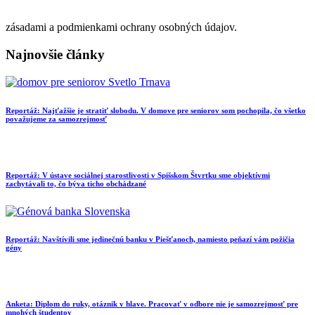
zásadami a podmienkami ochrany osobných údajov.
Najnovšie články
Reportáž: Najťažšie je stratiť slobodu. V domove pre seniorov som pochopila, čo všetko
považujeme za samozrejmosť
Reportáž: V ústave sociálnej starostlivosti v Spišskom Štvrtku sme objektívmi
zachytávali to, čo býva ticho obchádzané
Reportáž: Navštívili sme jedinečnú banku v Piešťanoch, namiesto peňazí vám požičia
gény
Anketa: Diplom do ruky, otáznik v hlave. Pracovať v odbore nie je samozrejmosť pre
mnohých študentov