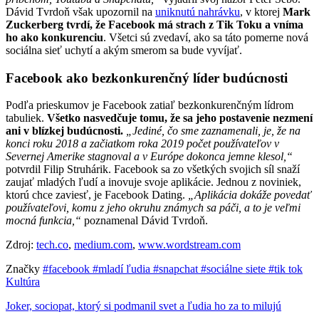
Dávid Tvrdoň však upozornil na
uniknutú nahrávku
, v ktorej
Mark
Zuckerberg tvrdí, že Facebook má strach z Tik Toku a vníma
ho ako konkurenciu
. Všetci sú zvedaví, ako sa táto pomerne nová
sociálna sieť uchytí a akým smerom sa bude vyvíjať.
Facebook ako bezkonkurenčný líder budúcnosti
Podľa prieskumov je Facebook zatiaľ bezkonkurenčným lídrom
tabuliek.
Všetko nasvedčuje tomu, že sa jeho postavenie nezmení
ani v blízkej budúcnosti.
„Jediné, čo sme zaznamenali, je, že na
konci roku 2018 a začiatkom roka 2019 počet používateľov v
Severnej Amerike stagnoval a v Európe dokonca jemne klesol,“
potvrdil Filip Struhárik. Facebook sa zo všetkých svojich síl snaží
zaujať mladých ľudí a inovuje svoje aplikácie. Jednou z noviniek,
ktorú chce zaviesť, je Facebook Dating.
„Aplikácia dokáže povedať
používateľovi, komu z jeho okruhu známych sa páči, a to je veľmi
mocná funkcia,“
poznamenal Dávid Tvrdoň.
Zdroj:
tech.co
,
medium.com
,
www.wordstream.com
Značky
#facebook
#mladí ľudia
#snapchat
#sociálne siete
#tik tok
Kultúra
Joker, sociopat, ktorý si podmanil svet a ľudia ho za to milujú