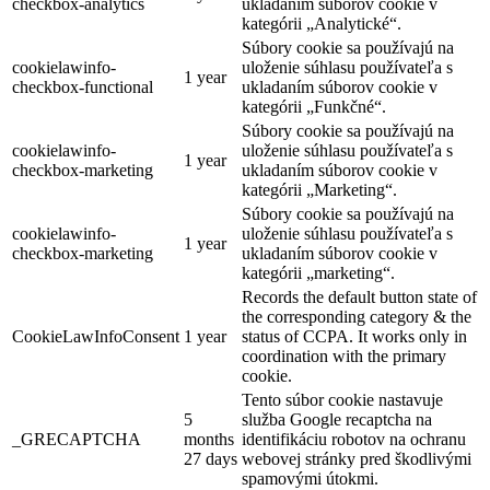
checkbox-analytics
ukladaním súborov cookie v
kategórii „Analytické“.
Súbory cookie sa používajú na
cookielawinfo-
uloženie súhlasu používateľa s
1 year
checkbox-functional
ukladaním súborov cookie v
kategórii „Funkčné“.
Súbory cookie sa používajú na
cookielawinfo-
uloženie súhlasu používateľa s
1 year
checkbox-marketing
ukladaním súborov cookie v
kategórii „Marketing“.
Súbory cookie sa používajú na
cookielawinfo-
uloženie súhlasu používateľa s
1 year
checkbox-marketing
ukladaním súborov cookie v
kategórii „marketing“.
Records the default button state of
the corresponding category & the
CookieLawInfoConsent
1 year
status of CCPA. It works only in
coordination with the primary
cookie.
Tento súbor cookie nastavuje
5
služba Google recaptcha na
_GRECAPTCHA
months
identifikáciu robotov na ochranu
27 days
webovej stránky pred škodlivými
spamovými útokmi.