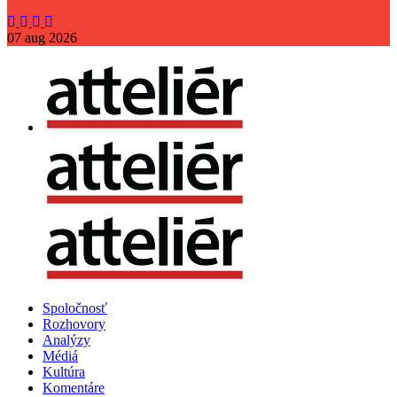
07
aug
2026
Spoločnosť
Rozhovory
Analýzy
Médiá
Kultúra
Komentáre