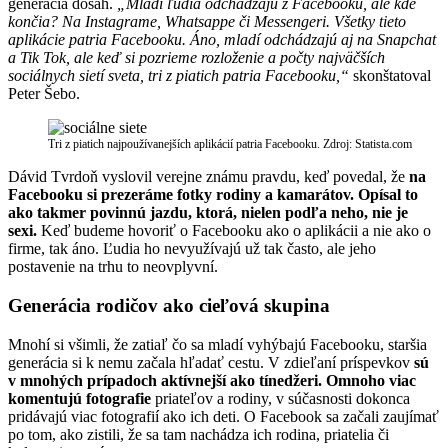
generácia dosah.
„Mladí ľudia odchádzajú z Facebooku, ale kde
končia? Na Instagrame, Whatsappe či Messengeri. Všetky tieto
aplikácie patria Facebooku. Áno, mladí odchádzajú aj na Snapchat
a Tik Tok, ale keď si pozrieme rozloženie a počty najväčších
sociálnych sietí sveta, tri z piatich patria Facebooku,“
skonštatoval
Peter Šebo.
Tri z piatich najpoužívanejších aplikácií patria Facebooku. Zdroj: Statista.com
Dávid Tvrdoň vyslovil verejne známu pravdu, keď povedal, že
na
Facebooku si prezeráme fotky rodiny a kamarátov. Opísal to
ako takmer povinnú jazdu, ktorá, nielen podľa neho, nie je
sexi.
Keď budeme hovoriť o Facebooku ako o aplikácii a nie ako o
firme, tak áno. Ľudia ho nevyužívajú už tak často, ale jeho
postavenie na trhu to neovplyvní.
Generácia rodičov ako cieľová skupina
Mnohí si všimli, že zatiaľ čo sa mladí vyhýbajú Facebooku, staršia
generácia si k nemu začala hľadať cestu. V zdieľaní príspevkov
sú
v mnohých prípadoch aktívnejší ako tínedžeri. Omnoho viac
komentujú fotografie
priateľov a rodiny, v súčasnosti dokonca
pridávajú viac fotografií ako ich deti. O Facebook sa začali zaujímať
po tom, ako zistili, že sa tam nachádza ich rodina, priatelia či