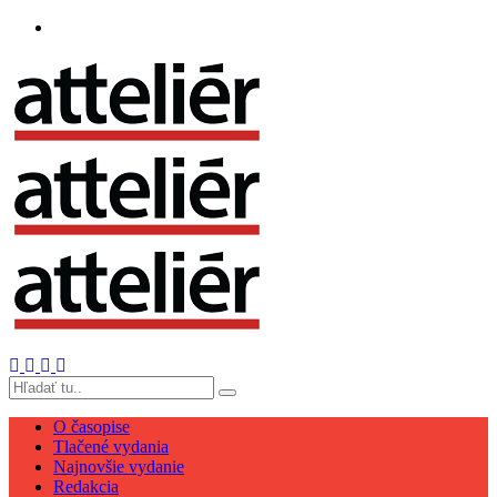
O časopise
Tlačené vydania
Najnovšie vydanie
Redakcia