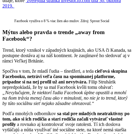
údaje, ktoré
zverejnila stránka investor.fb.com dňa 30. októbra
2019.
Facebook využíva o 8 % viac žien ako mužov. Zdroj: Sprout Social
Mýtus alebo pravda o trende „away from
Facebook“?
Trend, ktorý vznikol v západných krajinách, ako USA či Kanada, sa
postupne dostáva aj na náš kontinent. Je zaujímavé ho sledovať aj v
rámci Veľkej Británie.
Spočíva v tom, že mladí ľudia – tínedžeri, a teda
cieľová skupina
Facebooku, netrávi veľa času na spomínanej platforme,
prípadne si na nej profil už ani nevytvára.
Filip Struhárik
nepredpokladá, že by sa mal Facebook kvôli tomu obávať:
„Nevylučujem, že niektorí ľudia Facebook úplne opustili a mnohí
na ňom trávia menej času ako v minulosti, no nie je to trend, ktorý
by túto sociálnu sieť nejako zásadne ohrozoval.“
Podľa mnohých odborníkov
sa stal pre mladých neatraktívny po
tom, ako si ich rodičia a starí rodičia začali vytvárať vlastné
profily
a rovnako aj kontrolovať svoje ratolesti. Tí ich doslova
vytláčajú a nútia využívať iné sociálne siete, na ktoré nemá staršia