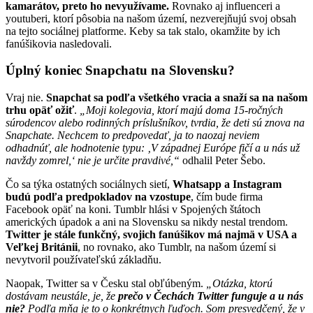
kamarátov, preto ho nevyužívame.
Rovnako aj influenceri a
youtuberi, ktorí pôsobia na našom území, nezverejňujú svoj obsah
na tejto sociálnej platforme. Keby sa tak stalo, okamžite by ich
fanúšikovia nasledovali.
Úplný koniec Snapchatu na Slovensku?
Vraj nie.
Snapchat sa podľa všetkého vracia a snaží sa na našom
trhu opäť ožiť
.
„
Moji kolegovia, ktorí majú doma 15-ročných
súrodencov alebo rodinných príslušníkov, tvrdia, že deti sú znova na
Snapchate. Nechcem to predpovedať, ja to naozaj neviem
odhadnúť, ale hodnotenie typu: ‚V západnej Európe fičí a u nás už
navždy zomrel,‘ nie je určite pravdivé,“
odhalil Peter Šebo.
Čo sa týka ostatných sociálnych sietí,
Whatsapp a Instagram
budú podľa predpokladov na vzostupe
, čím bude firma
Facebook opäť na koni. Tumblr hlási v Spojených štátoch
amerických úpadok a ani na Slovensku sa nikdy nestal trendom.
Twitter je stále funkčný, svojich fanúšikov má najmä v USA a
Veľkej Británii
, no rovnako, ako Tumblr, na našom území si
nevytvoril používateľskú základňu.
Naopak, Twitter sa v Česku stal obľúbeným.
„
Otázka, ktorú
dostávam neustále, je, že
prečo v Čechách Twitter funguje a u nás
nie?
Podľa mňa je to o konkrétnych ľuďoch. Som presvedčený, že v