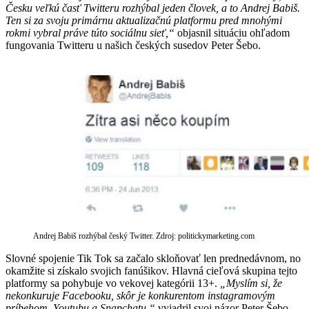
Česku veľkú časť Twitteru rozhýbal jeden človek, a to Andrej Babiš.
Ten si za svoju primárnu aktualizačnú platformu pred mnohými
rokmi vybral práve túto sociálnu sieť,“
objasnil situáciu ohľadom
fungovania Twitteru u našich českých susedov Peter Šebo.
Andrej Babiš rozhýbal český Twitter. Zdroj: politickymarketing.com
Slovné spojenie Tik Tok sa začalo skloňovať len prednedávnom, no
okamžite si získalo svojich fanúšikov. Hlavná cieľová skupina tejto
platformy sa pohybuje vo vekovej kategórii 13+.
„Myslím si, že
nekonkuruje Facebooku, skôr je konkurentom instagramovým
príbehom, Youtubu a Snapchatu,“
vyjadril svoj názor Peter Šebo.