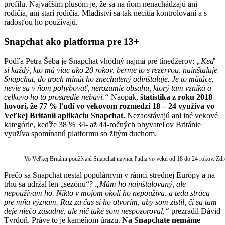
profilu. Najväčším plusom je, že sa na ňom nenachádzajú ani
rodičia, ani starí rodičia. Mladiství sa tak necítia kontrolovaní a s
radosťou ho používajú.
Snapchat ako platforma pre 13+
Podľa Petra Šeba je Snapchat vhodný najmä pre tínedžerov:
„
Keď
si každý, kto má viac ako 20 rokov, berme to s rezervou, nainštaluje
Snapchat, do troch minút ho znechutený odinštaluje. Je to mätúce,
nevie sa v ňom pohybovať, nerozumie obsahu, ktorý tam vzniká a
celkovo ho to prostredie nebaví.“
Naopak,
štatistika z roku 2018
hovorí, že 77 % ľudí vo vekovom rozmedzí 18 – 24 využíva vo
Veľkej Británii aplikáciu Snapchat.
Nezaostávajú ani iné vekové
kategórie, keďže 38 % 34- až 44-ročných obyvateľov Británie
využíva spomínanú platformu so žltým duchom.
Vo Veľkej Británii používajú Snapchat najviac ľudia vo veku od 18 do 24 rokov. Zdro
Prečo sa Snapchat nestal populárnym v rámci strednej Európy a na
trhu sa udržal len „sezónu“?
„Mám ho nainštalovaný, ale
nepoužívam ho. Nikto v mojom okolí ho nepoužíva, a teda stráca
pre mňa význam. Raz za čas si ho otvorím, aby som zistil, či sa tam
deje niečo zásadné, ale nič také som nespozoroval,“
prezradil Dávid
Tvrdoň. Práve to je kameňom úrazu.
Na Snapchate nemáme