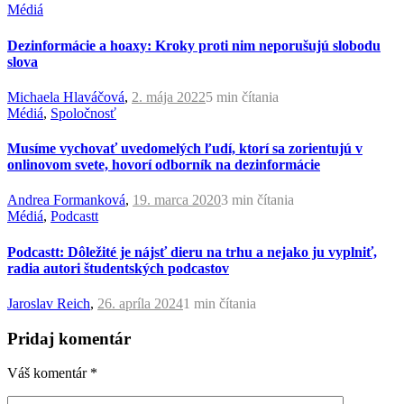
Médiá
Dezinformácie a hoaxy: Kroky proti nim neporušujú slobodu
slova
Michaela Hlaváčová
,
2. mája 2022
5 min
čítania
Médiá
,
Spoločnosť
Musíme vychovať uvedomelých ľudí, ktorí sa zorientujú v
onlinovom svete, hovorí odborník na dezinformácie
Andrea Formanková
,
19. marca 2020
3 min
čítania
Médiá
,
Podcastt
Podcastt: Dôležité je nájsť dieru na trhu a nejako ju vyplniť,
radia autori študentských podcastov
Jaroslav Reich
,
26. apríla 2024
1 min
čítania
Pridaj komentár
Váš komentár
*