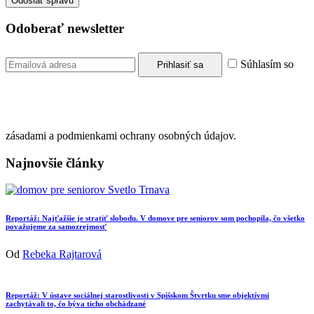
Odoberať newsletter
Súhlasím so
zásadami a podmienkami ochrany osobných údajov.
Najnovšie články
Reportáž: Najťažšie je stratiť slobodu. V domove pre seniorov som pochopila, čo všetko
považujeme za samozrejmosť
Od
Rebeka Rajtarová
Reportáž: V ústave sociálnej starostlivosti v Spišskom Štvrtku sme objektívmi
zachytávali to, čo býva ticho obchádzané