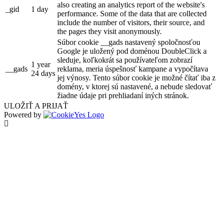
also creating an analytics report of the website's
_gid
1 day
performance. Some of the data that are collected
include the number of visitors, their source, and
the pages they visit anonymously.
Súbor cookie __gads nastavený spoločnosťou
Google je uložený pod doménou DoubleClick a
sleduje, koľkokrát sa používateľom zobrazí
1 year
__gads
reklama, meria úspešnosť kampane a vypočítava
24 days
jej výnosy. Tento súbor cookie je možné čítať iba z
domény, v ktorej sú nastavené, a nebude sledovať
žiadne údaje pri prehliadaní iných stránok.
ULOŽIŤ A PRIJAŤ
Powered by