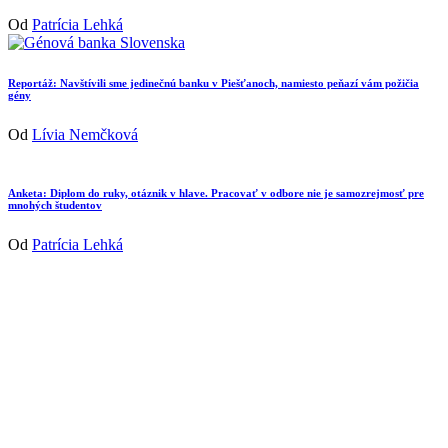
Od
Patrícia Lehká
Reportáž: Navštívili sme jedinečnú banku v Piešťanoch, namiesto peňazí vám požičia
gény
Od
Lívia Nemčková
Anketa: Diplom do ruky, otáznik v hlave. Pracovať v odbore nie je samozrejmosť pre
mnohých študentov
Od
Patrícia Lehká