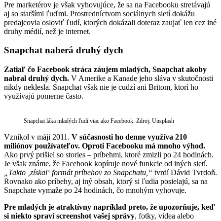
Pre marketérov je však vyhovujúce, že sa na Facebooku stretávajú
aj so staršími ľuďmi. Prostredníctvom sociálnych sietí dokážu
predajcovia osloviť ľudí, ktorých dokázali doteraz zaujať len cez iné
druhy médií, než je internet.
Snapchat naberá druhý dych
Zatiaľ čo Facebook stráca záujem mladých, Snapchat akoby
nabral druhý dych.
V Amerike a Kanade jeho sláva v skutočnosti
nikdy neklesla. Snapchat však nie je cudzí ani Britom, ktorí ho
využívajú pomerne často.
Snapchat láka mladých ľudí viac ako Facebook. Zdroj: Unsplash
Vznikol v máji 2011.
V súčasnosti ho
denne
využíva 210
miliónov používateľov. Oproti Facebooku má mnoho výhod.
Ako prvý prišiel so stories – príbehmi, ktoré zmizli po 24 hodinách.
Je však známe, že Facebook kopíruje nové funkcie od iných sietí.
„
Takto ‚získal‘ formát príbehov zo Snapchatu,“
tvrdí Dávid Tvrdoň.
Rovnako ako príbehy, aj iný obsah, ktorý si ľudia posielajú, sa na
Snapchate vymaže po 24 hodinách, čo mnohým vyhovuje.
Pre mladých je atraktívny napríklad preto, že upozorňuje, keď
si niekto spraví screenshot vašej správy
, fotky, videa alebo