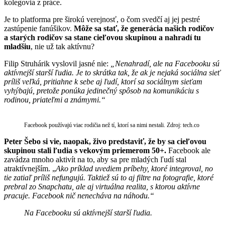
kolegovia z práce.
Je to platforma pre širokú verejnosť, o čom svedčí aj jej pestré
zastúpenie fanúšikov.
Môže sa stať, že generácia našich rodičov
a starých rodičov sa stane cieľovou skupinou a nahradí tu
mladšiu
, nie už tak aktívnu?
Filip Struhárik vyslovil jasné nie:
„
Nenahradí, ale na Facebooku sú
aktívnejší starší ľudia. Je to skrátka tak, že ak je nejaká sociálna sieť
príliš veľká, pritiahne k sebe aj ľudí, ktorí sa sociálnym sieťam
vyhýbajú, pretože ponúka jedinečný spôsob na komunikáciu s
rodinou, priateľmi a známymi.“
Facebook používajú viac rodičia než tí, ktorí sa nimi nestali. Zdroj: tech.co
Peter Šebo si vie, naopak, živo predstaviť, že by sa cieľovou
skupinou stali ľudia s vekovým priemerom 50+.
Facebook ale
zavádza mnoho aktivít na to, aby sa pre mladých ľudí stal
atraktívnejším. „
Ako príklad uvediem príbehy, ktoré integroval, no
tie zatiaľ príliš nefungujú. Taktiež sú to aj filtre na fotografie, ktoré
prebral zo Snapchatu, ale aj virtuálna realita, s ktorou aktívne
pracuje. Facebook nič nenecháva na náhodu.“
Na Facebooku sú aktívnejší starší ľudia.