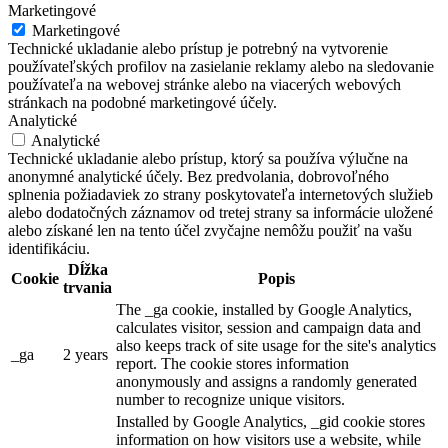
Marketingové
Marketingové
Technické ukladanie alebo prístup je potrebný na vytvorenie
používateľských profilov na zasielanie reklamy alebo na sledovanie
používateľa na webovej stránke alebo na viacerých webových
stránkach na podobné marketingové účely.
Analytické
Analytické
Technické ukladanie alebo prístup, ktorý sa používa výlučne na
anonymné analytické účely. Bez predvolania, dobrovoľného
splnenia požiadaviek zo strany poskytovateľa internetových služieb
alebo dodatočných záznamov od tretej strany sa informácie uložené
alebo získané len na tento účel zvyčajne nemôžu použiť na vašu
identifikáciu.
Dĺžka
Cookie
Popis
trvania
The _ga cookie, installed by Google Analytics,
calculates visitor, session and campaign data and
also keeps track of site usage for the site's analytics
_ga
2 years
report. The cookie stores information
anonymously and assigns a randomly generated
number to recognize unique visitors.
Installed by Google Analytics, _gid cookie stores
information on how visitors use a website, while