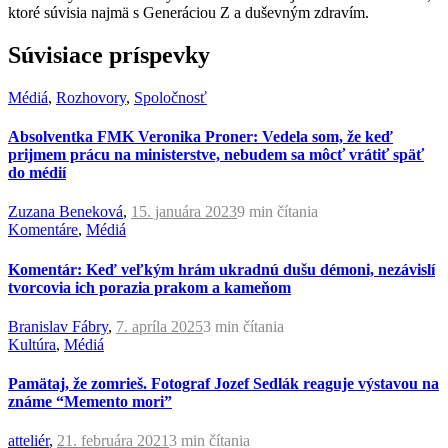
ktoré súvisia najmä s Generáciou Z a duševným zdravím.
Súvisiace príspevky
Médiá
,
Rozhovory
,
Spoločnosť
Absolventka FMK Veronika Proner: Vedela som, že keď
prijmem prácu na ministerstve, nebudem sa môcť vrátiť späť
do médií
Zuzana Beneková
,
15. januára 2023
9 min
čítania
Komentáre
,
Médiá
Komentár: Keď veľkým hrám ukradnú dušu démoni, nezávislí
tvorcovia ich porazia prakom a kameňom
Branislav Fábry
,
7. apríla 2025
3 min
čítania
Kultúra
,
Médiá
Pamätaj, že zomrieš. Fotograf Jozef Sedlák reaguje výstavou na
známe “Memento mori”
atteliér
,
21. februára 2021
3 min
čítania