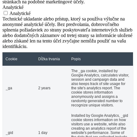
stránkach na podobné marketingové účely.
Analytické
Analytické
Technické ukladanie alebo prístup, ktorý sa používa výlučne na
anonymné analytické účely. Bez predvolania, dobrovoľného
splnenia požiadaviek zo strany poskytovateľa internetových služieb
alebo dodatočných záznamov od tretej strany sa informácie uložené
alebo získané len na tento účel zvyčajne nemôžu použiť na vašu
identifikáciu.
Cookie
Dĺžka trvania
Popis
The _ga cookie, installed by
Google Analytics, calculates visitor,
session and campaign data and
also keeps track of site usage for
_ga
2 years
the site's analytics report. The
cookie stores information
anonymously and assigns a
randomly generated number to
recognize unique visitors.
Installed by Google Analytics, _gid
cookie stores information on how
visitors use a website, while also
creating an analytics report of the
_gid
1 day
website's performance. Some of
the data that are collected include