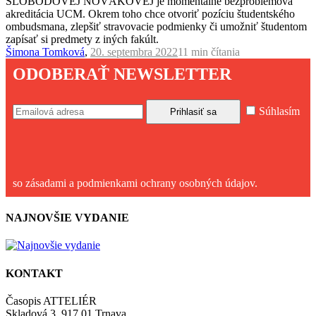
SLOBODOVEJ NOVÁKOVEJ je momentálne bezproblémová
akreditácia UCM. Okrem toho chce otvoriť pozíciu študentského
ombudsmana, zlepšiť stravovacie podmienky či umožniť študentom
zapísať si predmety z iných fakúlt.
Šimona Tomková
,
20. septembra 2022
11 min
čítania
ODOBERAŤ NEWSLETTER
Súhlasím
so zásadami a podmienkami ochrany osobných údajov.
NAJNOVŠIE VYDANIE
KONTAKT
Časopis ATTELIÉR
Skladová 3, 917 01 Trnava