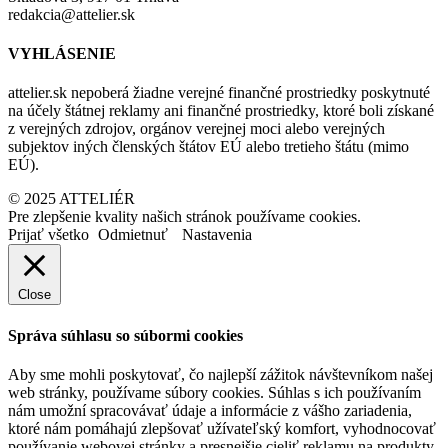
redakcia@attelier.sk
VYHLÁSENIE
attelier.sk nepoberá žiadne verejné finančné prostriedky poskytnuté
na účely štátnej reklamy ani finančné prostriedky, ktoré boli získané
z verejných zdrojov, orgánov verejnej moci alebo verejných
subjektov iných členských štátov EÚ alebo tretieho štátu (mimo
EÚ).
© 2025 ATTELIÉR
Pre zlepšenie kvality našich stránok používame cookies.
Prijať všetko
Odmietnuť
Nastavenia
Close
Správa súhlasu so súbormi cookies
Aby sme mohli poskytovať, čo najlepší zážitok návštevníkom našej
web stránky, používame súbory cookies. Súhlas s ich používaním
nám umožní spracovávať údaje a informácie z vášho zariadenia,
ktoré nám pomáhajú zlepšovať užívateľský komfort, vyhodnocovať
používanie webovej stránky a presnejšie cieliť reklamu na produkty