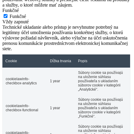
a služby, o ktoré môžete mať záujem.
Funkčné
Funkčné
Vždy zapnuté
Technické ukladanie alebo prístup je nevyhnutne potrebný na
legitímny účel umožnenia používania konkrétnej služby, o ktorú
výslovne požiadal návštevník, alebo výlučne na účel uskutočnenia
prenosu komunikácie prostredníctvom elektronickej komunikačnej
siete.
Cookie
Dĺžka trvania
Popis
Súbory cookie sa používajú
na uloženie súhlasu
cookielawinfo-
1 year
používateľa s ukladaním
checkbox-analytics
súborov cookie v kategórii
„Analytické“.
Súbory cookie sa používajú
na uloženie súhlasu
cookielawinfo-
1 year
používateľa s ukladaním
checkbox-functional
súborov cookie v kategórii
„Funkčné“.
Súbory cookie sa používajú
na uloženie súhlasu
cookielawinfo-