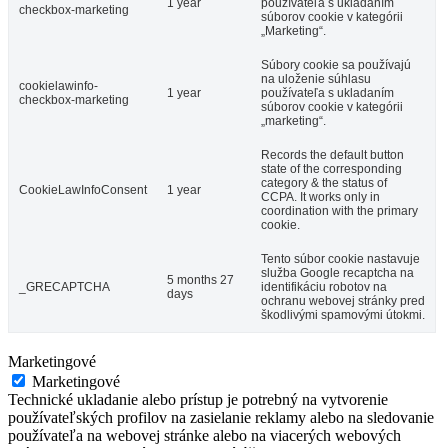
1 year
používateľa s ukladaním
checkbox-marketing
súborov cookie v kategórii
„Marketing“.
Súbory cookie sa používajú
na uloženie súhlasu
cookielawinfo-
1 year
používateľa s ukladaním
checkbox-marketing
súborov cookie v kategórii
„marketing“.
Records the default button
state of the corresponding
category & the status of
CookieLawInfoConsent
1 year
CCPA. It works only in
coordination with the primary
cookie.
Tento súbor cookie nastavuje
služba Google recaptcha na
5 months 27
_GRECAPTCHA
identifikáciu robotov na
days
ochranu webovej stránky pred
škodlivými spamovými útokmi.
Marketingové
Marketingové
Technické ukladanie alebo prístup je potrebný na vytvorenie
používateľských profilov na zasielanie reklamy alebo na sledovanie
používateľa na webovej stránke alebo na viacerých webových