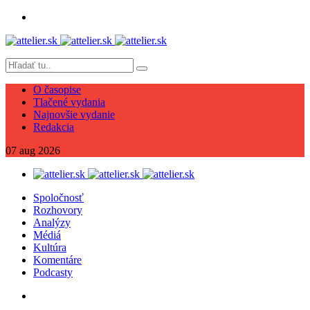
O časopise
Tlačené vydania
Najnovšie vydanie
Redakcia
07
aug
2026
Spoločnosť
Rozhovory
Analýzy
Médiá
Kultúra
Komentáre
Podcasty