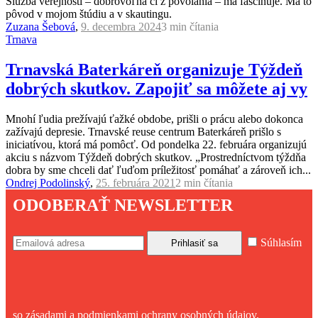
Služba verejnosti – dobrovoľná či z povolania – ma fascinuje. Má to
pôvod v mojom štúdiu a v skautingu.
Zuzana Šebová
,
9. decembra 2024
3 min
čítania
Trnava
Trnavská Baterkáreň organizuje Týždeň
dobrých skutkov. Zapojiť sa môžete aj vy
Mnohí ľudia prežívajú ťažké obdobe, prišli o prácu alebo dokonca
zažívajú depresie. Trnavské reuse centrum Baterkáreň prišlo s
iniciatívou, ktorá má pomôcť. Od pondelka 22. februára organizujú
akciu s názvom Týždeň dobrých skutkov. „Prostredníctvom týždňa
dobra by sme chceli dať ľuďom príležitosť pomáhať a zároveň ich...
Ondrej Podolinský
,
25. februára 2021
2 min
čítania
ODOBERAŤ NEWSLETTER
Súhlasím
so zásadami a podmienkami ochrany osobných údajov.