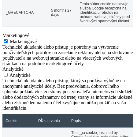
Tento súbor cookie nastavuje
služba Google recaptcha na
5 months 27
_GRECAPTCHA
identifikáciu robotov na
days
ochranu webovej stránky pred
škodlivými spamovými útokmi.
Marketingové
Marketingové
Technické ukladanie alebo prístup je potrebný na vytvorenie
používateľských profilov na zasielanie reklamy alebo na sledovanie
používateľa na webovej stránke alebo na viacerých webových
stránkach na podobné marketingové účely.
Analytické
Analytické
Technické ukladanie alebo prístup, ktorý sa používa výlučne na
anonymné analytické účely. Bez predvolania, dobrovoľného
splnenia požiadaviek zo strany poskytovateľa internetových služieb
alebo dodatočných záznamov od tretej strany sa informácie uložené
alebo získané len na tento účel zvyčajne nemôžu použiť na vašu
identifikáciu.
Cookie
Dĺžka trvania
Popis
The _ga cookie, installed by
Google Analytics, calculates visitor,