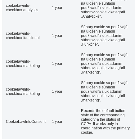
na uloženie súhlasu
cookielawinfo-
1 year
používateľa s ukladaním
checkbox-analytics
súborov cookie v kategórii
„Analytické“.
Súbory cookie sa používajú
na uloženie súhlasu
cookielawinfo-
1 year
používateľa s ukladaním
checkbox-functional
súborov cookie v kategórii
„Funkčné“.
Súbory cookie sa používajú
na uloženie súhlasu
cookielawinfo-
1 year
používateľa s ukladaním
checkbox-marketing
súborov cookie v kategórii
„Marketing“.
Súbory cookie sa používajú
na uloženie súhlasu
cookielawinfo-
1 year
používateľa s ukladaním
checkbox-marketing
súborov cookie v kategórii
„marketing“.
Records the default button
state of the corresponding
category & the status of
CookieLawInfoConsent
1 year
CCPA. It works only in
coordination with the primary
cookie.