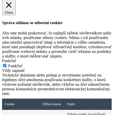
Close
Správa súhlasu so súbormi cookies
Aby sme mohli poskytovať, čo najlepší zážitok návštevníkom našej
web stránky, používame súbory cookies. Súhlas s ich používaním
nám umožní spracovávať údaje a informácie z vášho zariadenia,
ktoré nám pomáhajú zlepšovať užívateľský komfort, vyhodnocovať
používanie webovej stránky a presnejšie cieliť reklamu na produkty
a služby, o ktoré môžete mať záujem.
Funkčné
Funkčné
Vždy zapnuté
Technické ukladanie alebo prístup je nevyhnutne potrebný na
legitímny účel umožnenia používania konkrétnej služby, o ktorú
výslovne požiadal návštevník, alebo výlučne na účel uskutočnenia
prenosu komunikácie prostredníctvom elektronickej komunikačnej
siete.
Cookie
Dĺžka trvania
Popis
Súbory cookie sa používajú