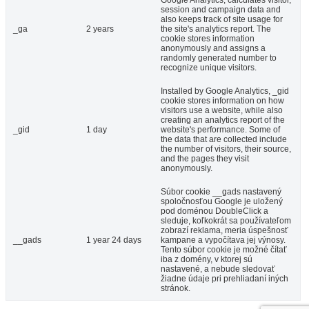
session and campaign data and
also keeps track of site usage for
_ga
2 years
the site's analytics report. The
cookie stores information
anonymously and assigns a
randomly generated number to
recognize unique visitors.
Installed by Google Analytics, _gid
cookie stores information on how
visitors use a website, while also
creating an analytics report of the
_gid
1 day
website's performance. Some of
the data that are collected include
the number of visitors, their source,
and the pages they visit
anonymously.
Súbor cookie __gads nastavený
spoločnosťou Google je uložený
pod doménou DoubleClick a
sleduje, koľkokrát sa používateľom
zobrazí reklama, meria úspešnosť
__gads
1 year 24 days
kampane a vypočítava jej výnosy.
Tento súbor cookie je možné čítať
iba z domény, v ktorej sú
nastavené, a nebude sledovať
žiadne údaje pri prehliadaní iných
stránok.