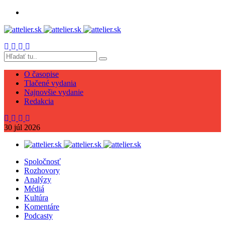
O časopise
Tlačené vydania
Najnovšie vydanie
Redakcia
30
júl
2026
Spoločnosť
Rozhovory
Analýzy
Médiá
Kultúra
Komentáre
Podcasty