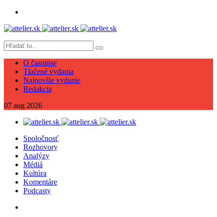
O časopise
Tlačené vydania
Najnovšie vydanie
Redakcia
07
aug
2026
Spoločnosť
Rozhovory
Analýzy
Médiá
Kultúra
Komentáre
Podcasty