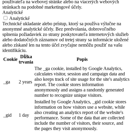
používateľa na webovej stránke alebo na viacerých webových
stránkach na podobné marketingové účely.
Analytické
Analytické
Technické ukladanie alebo prístup, ktorý sa používa výlučne na
anonymné analytické účely. Bez predvolania, dobrovoľného
splnenia požiadaviek zo strany poskytovateľa internetových služieb
alebo dodatočných záznamov od tretej strany sa informácie uložené
alebo získané len na tento účel zvyčajne nemôžu použiť na vašu
identifikáciu.
Dĺžka
Cookie
Popis
trvania
The _ga cookie, installed by Google Analytics,
calculates visitor, session and campaign data and
also keeps track of site usage for the site's analytics
_ga
2 years
report. The cookie stores information
anonymously and assigns a randomly generated
number to recognize unique visitors.
Installed by Google Analytics, _gid cookie stores
information on how visitors use a website, while
also creating an analytics report of the website's
_gid
1 day
performance. Some of the data that are collected
include the number of visitors, their source, and
the pages they visit anonymously.