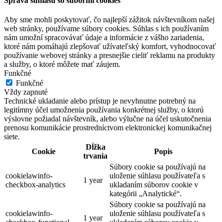
Správa súhlasu so súbormi cookies
Aby sme mohli poskytovať, čo najlepší zážitok návštevníkom našej
web stránky, používame súbory cookies. Súhlas s ich používaním
nám umožní spracovávať údaje a informácie z vášho zariadenia,
ktoré nám pomáhajú zlepšovať užívateľský komfort, vyhodnocovať
používanie webovej stránky a presnejšie cieliť reklamu na produkty
a služby, o ktoré môžete mať záujem.
Funkčné
Funkčné
Vždy zapnuté
Technické ukladanie alebo prístup je nevyhnutne potrebný na
legitímny účel umožnenia používania konkrétnej služby, o ktorú
výslovne požiadal návštevník, alebo výlučne na účel uskutočnenia
prenosu komunikácie prostredníctvom elektronickej komunikačnej
siete.
Dĺžka
Cookie
Popis
trvania
Súbory cookie sa používajú na
cookielawinfo-
uloženie súhlasu používateľa s
1 year
checkbox-analytics
ukladaním súborov cookie v
kategórii „Analytické“.
Súbory cookie sa používajú na
cookielawinfo-
uloženie súhlasu používateľa s
1 year