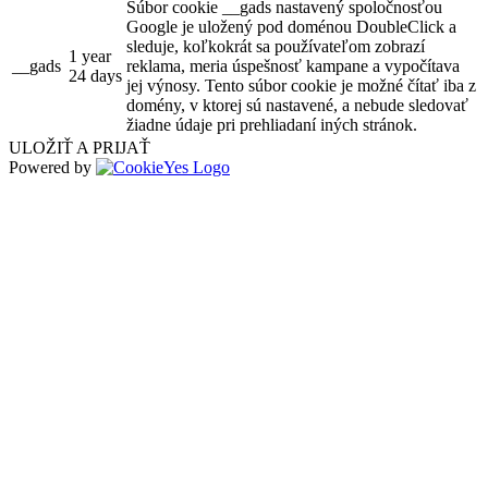
Súbor cookie __gads nastavený spoločnosťou
Google je uložený pod doménou DoubleClick a
sleduje, koľkokrát sa používateľom zobrazí
1 year
__gads
reklama, meria úspešnosť kampane a vypočítava
24 days
jej výnosy. Tento súbor cookie je možné čítať iba z
domény, v ktorej sú nastavené, a nebude sledovať
žiadne údaje pri prehliadaní iných stránok.
ULOŽIŤ A PRIJAŤ
Powered by