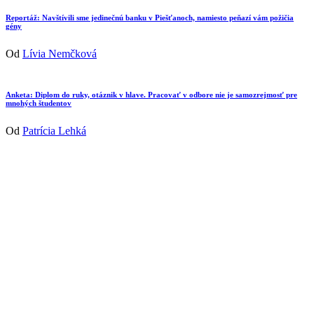
Reportáž: Navštívili sme jedinečnú banku v Piešťanoch, namiesto peňazí vám požičia
gény
Od
Lívia Nemčková
Anketa: Diplom do ruky, otáznik v hlave. Pracovať v odbore nie je samozrejmosť pre
mnohých študentov
Od
Patrícia Lehká