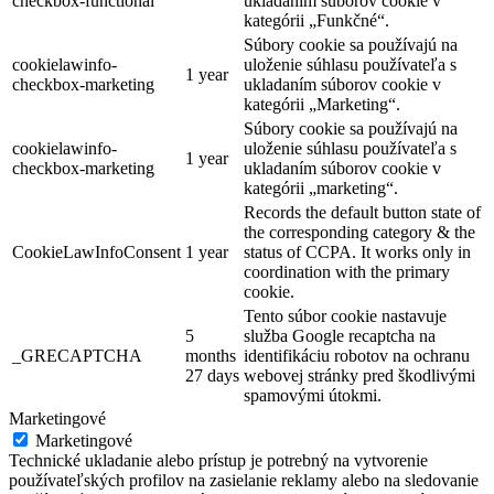
checkbox-functional
ukladaním súborov cookie v
kategórii „Funkčné“.
Súbory cookie sa používajú na
cookielawinfo-
uloženie súhlasu používateľa s
1 year
checkbox-marketing
ukladaním súborov cookie v
kategórii „Marketing“.
Súbory cookie sa používajú na
cookielawinfo-
uloženie súhlasu používateľa s
1 year
checkbox-marketing
ukladaním súborov cookie v
kategórii „marketing“.
Records the default button state of
the corresponding category & the
CookieLawInfoConsent
1 year
status of CCPA. It works only in
coordination with the primary
cookie.
Tento súbor cookie nastavuje
5
služba Google recaptcha na
_GRECAPTCHA
months
identifikáciu robotov na ochranu
27 days
webovej stránky pred škodlivými
spamovými útokmi.
Marketingové
Marketingové
Technické ukladanie alebo prístup je potrebný na vytvorenie
používateľských profilov na zasielanie reklamy alebo na sledovanie