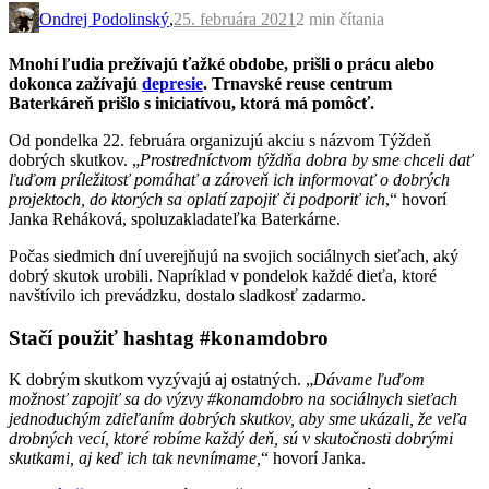
Ondrej Podolinský
,
25. februára 2021
2 min
čítania
Mnohí ľudia prežívajú ťažké obdobe, prišli o prácu alebo
dokonca zažívajú
depresie
. Trnavské reuse centrum
Baterkáreň prišlo s iniciatívou, ktorá má pomôcť.
Od pondelka 22. februára organizujú akciu s názvom Týždeň
dobrých skutkov. „
Prostredníctvom týždňa dobra by sme chceli dať
ľuďom príležitosť pomáhať a zároveň ich informovať o dobrých
projektoch, do ktorých sa oplatí zapojiť či podporiť ich
,“ hovorí
Janka Reháková, spoluzakladateľka Baterkárne.
Počas siedmich dní uverejňujú na svojich sociálnych sieťach, aký
dobrý skutok urobili. Napríklad v pondelok každé dieťa, ktoré
navštívilo ich prevádzku, dostalo sladkosť zadarmo.
Stačí použiť hashtag #konamdobro
K dobrým skutkom vyzývajú aj ostatných. „
Dávame ľuďom
možnosť zapojiť sa do výzvy #konamdobro na sociálnych sieťach
jednoduchým zdieľaním dobrých skutkov, aby sme ukázali, že veľa
drobných vecí, ktoré robíme každý deň, sú v skutočnosti dobrými
skutkami, aj keď ich tak nevnímame,
“ hovorí Janka.