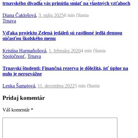
trnavského divadla vás prinútia smiať na vlastných vzťahoch
Diana Čaklošová
,
3. mája 2025
6 min
čítania
Trnava
Vďaka projektu Zelená jedáleň sú rastlinné jedlá dennou
súčasťou školského menu
Kristína Harmaňošová
,
1. februára 2020
4 min
čítania
Spoločnosť
,
Trnava
Trnavskí študenti: Finančná rezerva je dôležitá, ísť úplne na
nulu je nerozvážne
Lenka Šamajová
,
11. decembra 2022
5 min
čítania
Pridaj komentár
Váš komentár
*