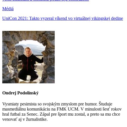
Médiá
UniCon 2021: Takto vyzeral víkend vo virtuálnej vikingskej dedine
Ondrej Podolinský
Vysmiaty pesimista so svojským zmyslom pre humor. Študuje
masmediálnu komunikáciu na FMK UCM. V minulosti šesť rokov
hral futbal za Senec. Zápal pre šport mu zostal, a preto sa mu chce
venovať aj v žurnalistike.