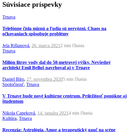
Súvisiace príspevky
Trnava
Telefónne čísla miznú a ľudia sú nervózni. Chaos na
očkovaniach spôsobuje problémy
Jela Rišianová
,
26. marca 2021
2 min
čítania
Trnava
Milión litrov vody dal do 50-metrovej výšky. Nevšedný
architekt Emil Belluš navrhoval aj v Trnave
Daniel Bíro
,
27. novembra 2020
5 min
čítania
Spoločnosť
,
Trnava
V Trnave bude nové kultúrne centrum. Príležitosť ponúkne aj
študentom
Nikola Capeková
,
14. januára 2021
4 min
čítania
Kultúra
,
Trnava
Recenzia: Astrológia, Amor a terapeutický gauč na scéne