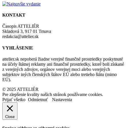
KONTAKT
Časopis ATTELIÉR
Skladová 3, 917 01 Trnava
redakcia@attelier.sk
VYHLÁSENIE
attelier.sk nepoberá žiadne verejné finančné prostriedky poskytnuté
na účely štátnej reklamy ani finančné prostriedky, ktoré boli získané
z verejných zdrojov, orgánov verejnej moci alebo verejných
subjektov iných členských štátov EÚ alebo tretieho štátu (mimo
EÚ).
© 2025 ATTELIÉR
Pre zlepšenie kvality našich stránok používame cookies.
Prijať všetko
Odmietnuť
Nastavenia
Close