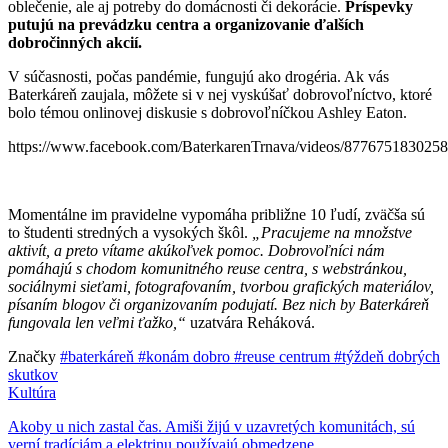
oblečenie, ale aj potreby do domácnosti či dekorácie.
Príspevky
putujú na prevádzku centra a organizovanie ďalších
dobročinných akcií.
V súčasnosti, počas pandémie, fungujú ako drogéria. Ak vás
Baterkáreň zaujala, môžete si v nej vyskúšať dobrovoľníctvo, ktoré
bolo témou onlinovej diskusie s dobrovoľníčkou Ashley Eaton.
https://www.facebook.com/BaterkarenTrnava/videos/877675183025
Momentálne im pravidelne vypomáha približne 10 ľudí, zväčša sú
to študenti stredných a vysokých škôl.
„Pracujeme na množstve
aktivít, a preto vítame akúkoľvek pomoc. Dobrovoľníci nám
pomáhajú s chodom komunitného reuse centra, s webstránkou,
sociálnymi sieťami, fotografovaním, tvorbou grafických materiálov,
písaním blogov či organizovaním podujatí. Bez nich by Baterkáreň
fungovala len veľmi ťažko,“
uzatvára Reháková.
Značky
#baterkáreň
#konám dobro
#reuse centrum
#týždeň dobrých
skutkov
Kultúra
Akoby u nich zastal čas. Amiši žijú v uzavretých komunitách, sú
verní tradíciám a elektrinu používajú obmedzene