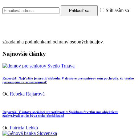
Súhlasím so
zásadami a podmienkami ochrany osobných údajov.
Najnovšie články
Reportáž: Najťažšie je stratiť slobodu. V domove pre seniorov som pochopila, čo všetko
považujeme za samozrejmosť
Od
Rebeka Rajtarová
Reportáž: V ústave sociálnej starostlivosti v Spišskom Štvrtku sme objektívmi
zachytávali to, čo býva ticho obchádzané
Od
Patrícia Lehká