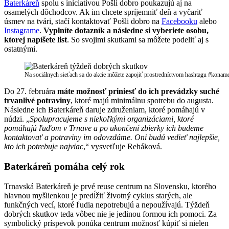
Baterkáreň
spolu s iniciatívou Pošli dobro poukazujú aj na
osamelých dôchodcov. Ak im chcete spríjemniť deň a vyčariť
úsmev na tvári, stačí kontaktovať Pošli dobro na
Facebooku
alebo
Instagrame
.
Vyplníte dotazník a následne si vyberiete osobu,
ktorej napíšete list
. So svojimi skutkami sa môžete podeliť aj s
ostatnými.
Na sociálnych sieťach sa do akcie môžete zapojiť prostredníctvom hashtagu #kona
Do 27. februára
máte možnosť priniesť do ich prevádzky suché
trvanlivé potraviny
, ktoré majú minimálnu spotrebu do augusta.
Následne ich Baterkáreň daruje združeniam, ktoré pomáhajú v
núdzi. „
Spolupracujeme s niekoľkými organizáciami, ktoré
pomáhajú ľuďom v Trnave a po ukončení zbierky ich budeme
kontaktovať a potraviny im odovzdáme. Oni budú vedieť najlepšie,
kto ich potrebuje najviac
,“ vysvetľuje Reháková.
Baterkáreň pomáha celý rok
Trnavská Baterkáreň je prvé reuse centrum na Slovensku, ktorého
hlavnou myšlienkou je predĺžiť životný cyklus starých, ale
funkčných vecí, ktoré ľudia nepotrebujú a nepoužívajú. Týždeň
dobrých skutkov teda vôbec nie je jedinou formou ich pomoci. Za
symbolický príspevok ponúka centrum možnosť kúpiť si nielen