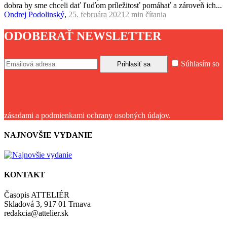
dobra by sme chceli dať ľuďom príležitosť pomáhať a zároveň ich...
Ondrej Podolinský
,
25. februára 2021
2 min
čítania
ODOBERAŤ NEWSLETTER
Súhlasím so
zásadami a podmienkami ochrany osobných údajov.
NAJNOVŠIE VYDANIE
KONTAKT
Časopis ATTELIÉR
Skladová 3, 917 01 Trnava
redakcia@attelier.sk