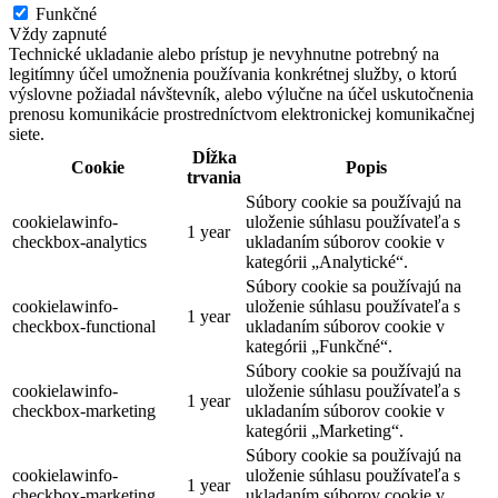
Funkčné
Vždy zapnuté
Technické ukladanie alebo prístup je nevyhnutne potrebný na
legitímny účel umožnenia používania konkrétnej služby, o ktorú
výslovne požiadal návštevník, alebo výlučne na účel uskutočnenia
prenosu komunikácie prostredníctvom elektronickej komunikačnej
siete.
Dĺžka
Cookie
Popis
trvania
Súbory cookie sa používajú na
cookielawinfo-
uloženie súhlasu používateľa s
1 year
checkbox-analytics
ukladaním súborov cookie v
kategórii „Analytické“.
Súbory cookie sa používajú na
cookielawinfo-
uloženie súhlasu používateľa s
1 year
checkbox-functional
ukladaním súborov cookie v
kategórii „Funkčné“.
Súbory cookie sa používajú na
cookielawinfo-
uloženie súhlasu používateľa s
1 year
checkbox-marketing
ukladaním súborov cookie v
kategórii „Marketing“.
Súbory cookie sa používajú na
cookielawinfo-
uloženie súhlasu používateľa s
1 year
checkbox-marketing
ukladaním súborov cookie v