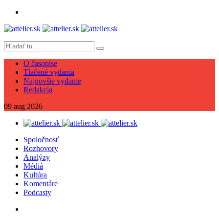
O časopise
Tlačené vydania
Najnovšie vydanie
Redakcia
09
aug
2026
Spoločnosť
Rozhovory
Analýzy
Médiá
Kultúra
Komentáre
Podcasty