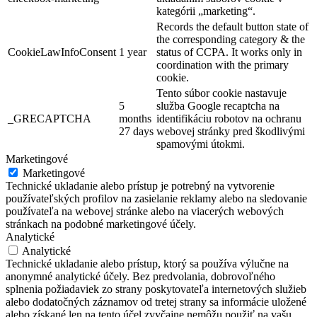
kategórii „marketing“.
Records the default button state of
the corresponding category & the
CookieLawInfoConsent
1 year
status of CCPA. It works only in
coordination with the primary
cookie.
Tento súbor cookie nastavuje
5
služba Google recaptcha na
_GRECAPTCHA
months
identifikáciu robotov na ochranu
27 days
webovej stránky pred škodlivými
spamovými útokmi.
Marketingové
Marketingové
Technické ukladanie alebo prístup je potrebný na vytvorenie
používateľských profilov na zasielanie reklamy alebo na sledovanie
používateľa na webovej stránke alebo na viacerých webových
stránkach na podobné marketingové účely.
Analytické
Analytické
Technické ukladanie alebo prístup, ktorý sa používa výlučne na
anonymné analytické účely. Bez predvolania, dobrovoľného
splnenia požiadaviek zo strany poskytovateľa internetových služieb
alebo dodatočných záznamov od tretej strany sa informácie uložené
alebo získané len na tento účel zvyčajne nemôžu použiť na vašu