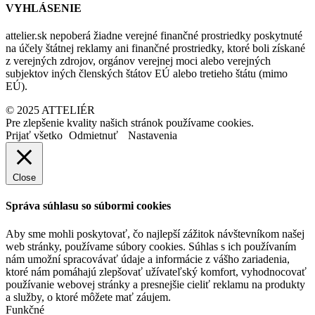
VYHLÁSENIE
attelier.sk nepoberá žiadne verejné finančné prostriedky poskytnuté
na účely štátnej reklamy ani finančné prostriedky, ktoré boli získané
z verejných zdrojov, orgánov verejnej moci alebo verejných
subjektov iných členských štátov EÚ alebo tretieho štátu (mimo
EÚ).
© 2025 ATTELIÉR
Pre zlepšenie kvality našich stránok používame cookies.
Prijať všetko
Odmietnuť
Nastavenia
Close
Správa súhlasu so súbormi cookies
Aby sme mohli poskytovať, čo najlepší zážitok návštevníkom našej
web stránky, používame súbory cookies. Súhlas s ich používaním
nám umožní spracovávať údaje a informácie z vášho zariadenia,
ktoré nám pomáhajú zlepšovať užívateľský komfort, vyhodnocovať
používanie webovej stránky a presnejšie cieliť reklamu na produkty
a služby, o ktoré môžete mať záujem.
Funkčné