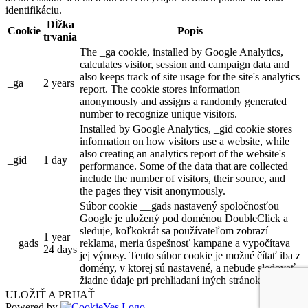
identifikáciu.
Dĺžka
Cookie
Popis
trvania
The _ga cookie, installed by Google Analytics,
calculates visitor, session and campaign data and
also keeps track of site usage for the site's analytics
_ga
2 years
report. The cookie stores information
anonymously and assigns a randomly generated
number to recognize unique visitors.
Installed by Google Analytics, _gid cookie stores
information on how visitors use a website, while
also creating an analytics report of the website's
_gid
1 day
performance. Some of the data that are collected
include the number of visitors, their source, and
the pages they visit anonymously.
Súbor cookie __gads nastavený spoločnosťou
Google je uložený pod doménou DoubleClick a
sleduje, koľkokrát sa používateľom zobrazí
1 year
__gads
reklama, meria úspešnosť kampane a vypočítava
24 days
jej výnosy. Tento súbor cookie je možné čítať iba z
domény, v ktorej sú nastavené, a nebude sledovať
žiadne údaje pri prehliadaní iných stránok.
ULOŽIŤ A PRIJAŤ
Powered by