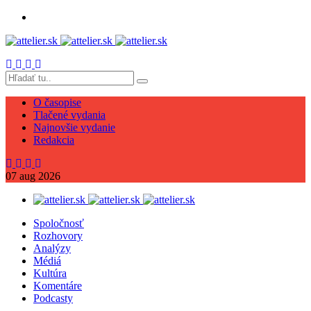
O časopise
Tlačené vydania
Najnovšie vydanie
Redakcia
07
aug
2026
Spoločnosť
Rozhovory
Analýzy
Médiá
Kultúra
Komentáre
Podcasty