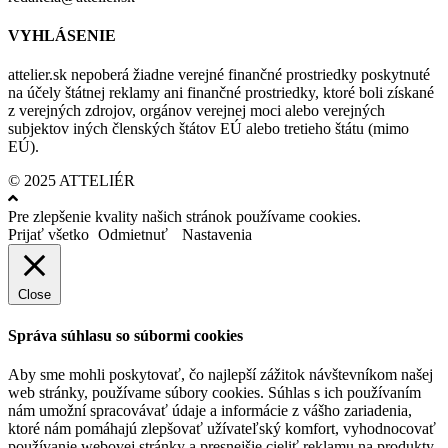
VYHLÁSENIE
attelier.sk nepoberá žiadne verejné finančné prostriedky poskytnuté
na účely štátnej reklamy ani finančné prostriedky, ktoré boli získané
z verejných zdrojov, orgánov verejnej moci alebo verejných
subjektov iných členských štátov EÚ alebo tretieho štátu (mimo
EÚ).
© 2025 ATTELIÉR
Pre zlepšenie kvality našich stránok používame cookies.
Prijať všetko
Odmietnuť
Nastavenia
Close
Správa súhlasu so súbormi cookies
Aby sme mohli poskytovať, čo najlepší zážitok návštevníkom našej
web stránky, používame súbory cookies. Súhlas s ich používaním
nám umožní spracovávať údaje a informácie z vášho zariadenia,
ktoré nám pomáhajú zlepšovať užívateľský komfort, vyhodnocovať
používanie webovej stránky a presnejšie cieliť reklamu na produkty