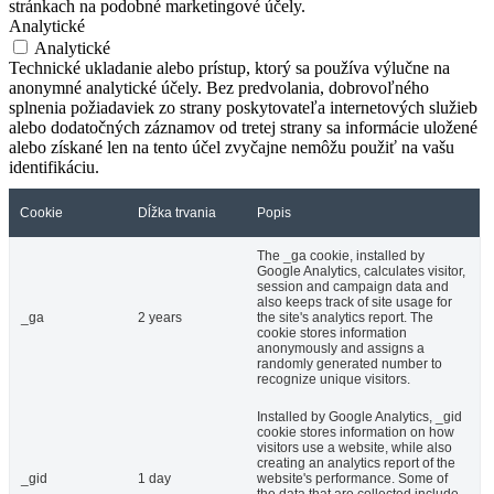
stránkach na podobné marketingové účely.
Analytické
Analytické
Technické ukladanie alebo prístup, ktorý sa používa výlučne na
anonymné analytické účely. Bez predvolania, dobrovoľného
splnenia požiadaviek zo strany poskytovateľa internetových služieb
alebo dodatočných záznamov od tretej strany sa informácie uložené
alebo získané len na tento účel zvyčajne nemôžu použiť na vašu
identifikáciu.
Cookie
Dĺžka trvania
Popis
The _ga cookie, installed by
Google Analytics, calculates visitor,
session and campaign data and
also keeps track of site usage for
_ga
2 years
the site's analytics report. The
cookie stores information
anonymously and assigns a
randomly generated number to
recognize unique visitors.
Installed by Google Analytics, _gid
cookie stores information on how
visitors use a website, while also
creating an analytics report of the
_gid
1 day
website's performance. Some of
the data that are collected include