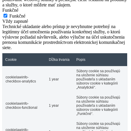
a služby, o ktoré môžete mať záujem.
Funkčné
Funkčné
Vždy zapnuté
Technické ukladanie alebo prístup je nevyhnutne potrebný na
legitímny účel umožnenia používania konkrétnej služby, o ktorú
výslovne požiadal návštevník, alebo výlučne na účel uskutočnenia
prenosu komunikácie prostredníctvom elektronickej komunikačnej
siete.
Cookie
Dĺžka trvania
Popis
Súbory cookie sa používajú
na uloženie súhlasu
cookielawinfo-
1 year
používateľa s ukladaním
checkbox-analytics
súborov cookie v kategórii
„Analytické“.
Súbory cookie sa používajú
na uloženie súhlasu
cookielawinfo-
1 year
používateľa s ukladaním
checkbox-functional
súborov cookie v kategórii
„Funkčné“.
Súbory cookie sa používajú
na uloženie súhlasu
cookielawinfo-