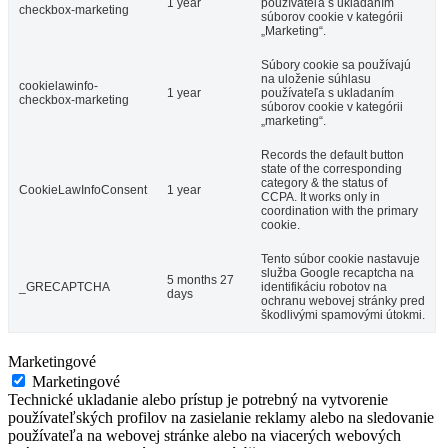
1 year
používateľa s ukladaním
checkbox-marketing
súborov cookie v kategórii
„Marketing“.
Súbory cookie sa používajú
na uloženie súhlasu
cookielawinfo-
1 year
používateľa s ukladaním
checkbox-marketing
súborov cookie v kategórii
„marketing“.
Records the default button
state of the corresponding
category & the status of
CookieLawInfoConsent
1 year
CCPA. It works only in
coordination with the primary
cookie.
Tento súbor cookie nastavuje
služba Google recaptcha na
5 months 27
_GRECAPTCHA
identifikáciu robotov na
days
ochranu webovej stránky pred
škodlivými spamovými útokmi.
Marketingové
Marketingové
Technické ukladanie alebo prístup je potrebný na vytvorenie
používateľských profilov na zasielanie reklamy alebo na sledovanie
používateľa na webovej stránke alebo na viacerých webových