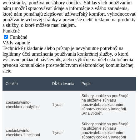
web stránky, používame súbory cookies. Súhlas s ich používaním
nám umožní spracovávať údaje a informácie z vášho zariadenia,
ktoré nám pomáhajú zlepšovať užívateľský komfort, vyhodnocovať
používanie webovej stránky a presnejšie cieliť reklamu na produkty
a služby, o ktoré môžete mať záujem.
Funkčné
Funkčné
Vždy zapnuté
Technické ukladanie alebo prístup je nevyhnutne potrebný na
legitímny účel umožnenia používania konkrétnej služby, o ktorú
výslovne požiadal návštevník, alebo výlučne na účel uskutočnenia
prenosu komunikácie prostredníctvom elektronickej komunikačnej
siete.
Cookie
Dĺžka trvania
Popis
Súbory cookie sa používajú
na uloženie súhlasu
cookielawinfo-
1 year
používateľa s ukladaním
checkbox-analytics
súborov cookie v kategórii
„Analytické“.
Súbory cookie sa používajú
na uloženie súhlasu
cookielawinfo-
1 year
používateľa s ukladaním
checkbox-functional
súborov cookie v kategórii