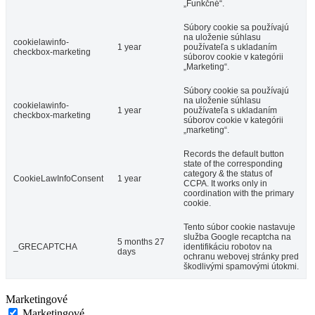
„Funkčné“.
Súbory cookie sa používajú
na uloženie súhlasu
cookielawinfo-
1 year
používateľa s ukladaním
checkbox-marketing
súborov cookie v kategórii
„Marketing“.
Súbory cookie sa používajú
na uloženie súhlasu
cookielawinfo-
1 year
používateľa s ukladaním
checkbox-marketing
súborov cookie v kategórii
„marketing“.
Records the default button
state of the corresponding
category & the status of
CookieLawInfoConsent
1 year
CCPA. It works only in
coordination with the primary
cookie.
Tento súbor cookie nastavuje
služba Google recaptcha na
5 months 27
_GRECAPTCHA
identifikáciu robotov na
days
ochranu webovej stránky pred
škodlivými spamovými útokmi.
Marketingové
Marketingové