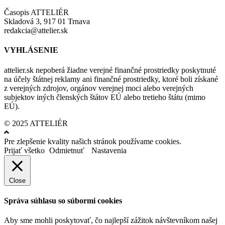
Časopis ATTELIÉR
Skladová 3, 917 01 Trnava
redakcia@attelier.sk
VYHLÁSENIE
attelier.sk nepoberá žiadne verejné finančné prostriedky poskytnuté
na účely štátnej reklamy ani finančné prostriedky, ktoré boli získané
z verejných zdrojov, orgánov verejnej moci alebo verejných
subjektov iných členských štátov EÚ alebo tretieho štátu (mimo
EÚ).
© 2025 ATTELIÉR
Pre zlepšenie kvality našich stránok používame cookies.
Prijať všetko
Odmietnuť
Nastavenia
Close
Správa súhlasu so súbormi cookies
Aby sme mohli poskytovať, čo najlepší zážitok návštevníkom našej