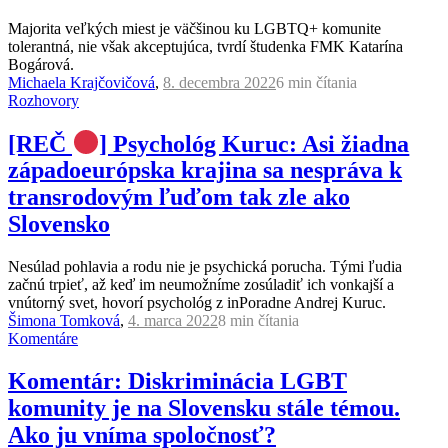
Majorita veľkých miest je väčšinou ku LGBTQ+ komunite
tolerantná, nie však akceptujúca, tvrdí študenka FMK Katarína
Bogárová.
Michaela Krajčovičová
,
8. decembra 2022
6 min
čítania
Rozhovory
[REČ
] Psychológ Kuruc: Asi žiadna
západoeurópska krajina sa nespráva k
transrodovým ľuďom tak zle ako
Slovensko
Nesúlad pohlavia a rodu nie je psychická porucha. Tými ľudia
začnú trpieť, až keď im neumožníme zosúladiť ich vonkajší a
vnútorný svet, hovorí psychológ z inPoradne Andrej Kuruc.
Šimona Tomková
,
4. marca 2022
8 min
čítania
Komentáre
Komentár: Diskriminácia LGBT
komunity je na Slovensku stále témou.
Ako ju vníma spoločnosť?