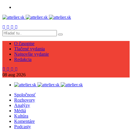
O časopise
Tlačené vydania
Najnovšie vydanie
Redakcia
08
aug
2026
Spoločnosť
Rozhovory
Analýzy
Médiá
Kultúra
Komentáre
Podcasty