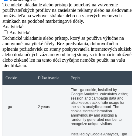
Technické ukladanie alebo prístup je potrebný na vytvorenie
používateľských profilov na zasielanie reklamy alebo na sledovanie
používateľa na webovej stránke alebo na viacerých webových
stránkach na podobné marketingové účely.
Analytické
Analytické
Technické ukladanie alebo prístup, ktorý sa používa výlučne na
anonymné analytické účely. Bez predvolania, dobrovoľného
splnenia požiadaviek zo strany poskytovateľa internetových služieb
alebo dodatočných záznamov od tretej strany sa informácie uložené
alebo získané len na tento účel zvyčajne nemôžu použiť na vašu
identifikáciu.
Cookie
Dĺžka trvania
Popis
The _ga cookie, installed by
Google Analytics, calculates visitor,
session and campaign data and
also keeps track of site usage for
_ga
2 years
the site's analytics report. The
cookie stores information
anonymously and assigns a
randomly generated number to
recognize unique visitors.
Installed by Google Analytics, _gid