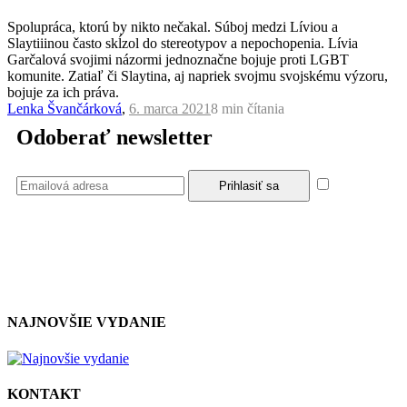
Spolupráca, ktorú by nikto nečakal. Súboj medzi Líviou a
Slaytiiinou často skĺzol do stereotypov a nepochopenia. Lívia
Garčalová svojimi názormi jednoznačne bojuje proti LGBT
komunite. Zatiaľ či Slaytina, aj napriek svojmu svojskému výzoru,
bojuje za ich práva.
Lenka Švančárková
,
6. marca 2021
8 min
čítania
Odoberať newsletter
Súhlasím
so zásadami a podmienkami ochrany osobných údajov.
NAJNOVŠIE VYDANIE
KONTAKT