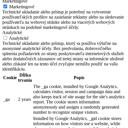
Marketingové
Marketingové
Technické ukladanie alebo prístup je potrebný na vytvorenie
používateľských profilov na zasielanie reklamy alebo na sledovanie
používateľa na webovej stránke alebo na viacerých webových
stránkach na podobné marketingové účely.
Analytické
Analytické
Technické ukladanie alebo prístup, ktorý sa používa výlučne na
anonymné analytické účely. Bez predvolania, dobrovoľného
splnenia požiadaviek zo strany poskytovateľa internetových služieb
alebo dodatočných záznamov od tretej strany sa informácie uložené
alebo získané len na tento účel zvyčajne nemôžu použiť na vašu
identifikáciu.
Dĺžka
Cookie
Popis
trvania
The _ga cookie, installed by Google Analytics,
calculates visitor, session and campaign data and
also keeps track of site usage for the site's analytics
_ga
2 years
report. The cookie stores information
anonymously and assigns a randomly generated
number to recognize unique visitors.
Installed by Google Analytics, _gid cookie stores
information on how visitors use a website, while