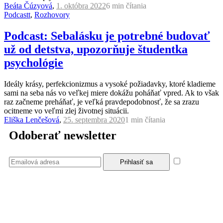
Beáta Čúzyová
,
1. októbra 2022
6 min
čítania
Podcastt
,
Rozhovory
Podcast: Sebalásku je potrebné budovať
už od detstva, upozorňuje študentka
psychológie
Ideály krásy, perfekcionizmus a vysoké požiadavky, ktoré kladieme
sami na seba nás vo veľkej miere dokážu poháňať vpred. Ak to však
raz začneme preháňať, je veľká pravdepodobnosť, že sa zrazu
ocitneme vo veľmi zlej životnej situácii.
Eliška Lenčešová
,
25. septembra 2020
1 min
čítania
Odoberať newsletter
Súhlasím
so zásadami a podmienkami ochrany osobných údajov.