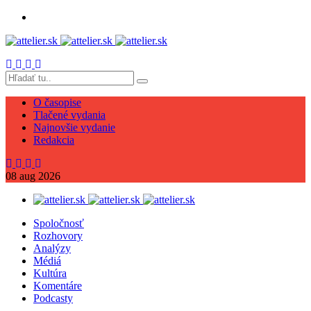
O časopise
Tlačené vydania
Najnovšie vydanie
Redakcia
08
aug
2026
Spoločnosť
Rozhovory
Analýzy
Médiá
Kultúra
Komentáre
Podcasty