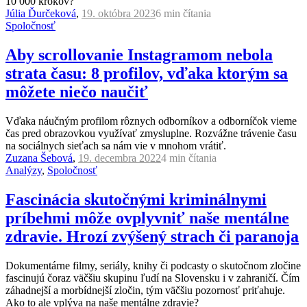
10 000 krokov?
Júlia Ďurčeková
,
19. októbra 2023
6 min
čítania
Spoločnosť
Aby scrollovanie Instagramom nebola
strata času: 8 profilov, vďaka ktorým sa
môžete niečo naučiť
Vďaka náučným profilom rôznych odborníkov a odborníčok vieme
čas pred obrazovkou využívať zmysluplne. Rozvážne trávenie času
na sociálnych sieťach sa nám vie v mnohom vrátiť.
Zuzana Šebová
,
19. decembra 2022
4 min
čítania
Analýzy
,
Spoločnosť
Fascinácia skutočnými kriminálnymi
príbehmi môže ovplyvniť naše mentálne
zdravie. Hrozí zvýšený strach či paranoja
Dokumentárne filmy, seriály, knihy či podcasty o skutočnom zločine
fascinujú čoraz väčšiu skupinu ľudí na Slovensku i v zahraničí. Čím
záhadnejší a morbídnejší zločin, tým väčšiu pozornosť priťahuje.
Ako to ale vplýva na naše mentálne zdravie?