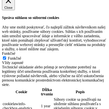
Close
Správa súhlasu so súbormi cookies
Aby sme mohli poskytovať, čo najlepší zážitok návštevníkom našej
web stránky, používame súbory cookies. Súhlas s ich používaním
nám umožní spracovávať údaje a informácie z vášho zariadenia,
ktoré nám pomáhajú zlepšovať užívateľský komfort, vyhodnocovať
používanie webovej stránky a presnejšie cieliť reklamu na produkty
a služby, o ktoré môžete mať záujem.
Funkčné
Funkčné
Vždy zapnuté
Technické ukladanie alebo prístup je nevyhnutne potrebný na
legitímny účel umožnenia používania konkrétnej služby, o ktorú
výslovne požiadal návštevník, alebo výlučne na účel uskutočnenia
prenosu komunikácie prostredníctvom elektronickej komunikačnej
siete.
Dĺžka
Cookie
Popis
trvania
Súbory cookie sa používajú na
cookielawinfo-
uloženie súhlasu používateľa s
1 year
checkbox-analytics
ukladaním súborov cookie v