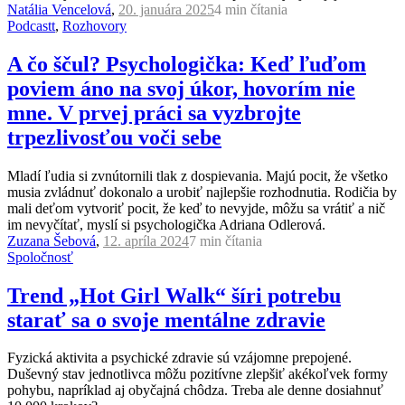
Natália Vencelová
,
20. januára 2025
4 min
čítania
Podcastt
,
Rozhovory
A čo ščul? Psychologička: Keď ľuďom
poviem áno na svoj úkor, hovorím nie
mne. V prvej práci sa vyzbrojte
trpezlivosťou voči sebe
Mladí ľudia si zvnútornili tlak z dospievania. Majú pocit, že všetko
musia zvládnuť dokonalo a urobiť najlepšie rozhodnutia. Rodičia by
mali deťom vytvoriť pocit, že keď to nevyjde, môžu sa vrátiť a nič
im nevyčítať, myslí si psychologička Adriana Odlerová.
Zuzana Šebová
,
12. apríla 2024
7 min
čítania
Spoločnosť
Trend „Hot Girl Walk“ šíri potrebu
starať sa o svoje mentálne zdravie
Fyzická aktivita a psychické zdravie sú vzájomne prepojené.
Duševný stav jednotlivca môžu pozitívne zlepšiť akékoľvek formy
pohybu, napríklad aj obyčajná chôdza. Treba ale denne dosiahnuť