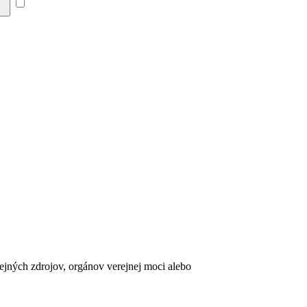
Súhlasím so zásadami a
erejných zdrojov, orgánov verejnej moci alebo