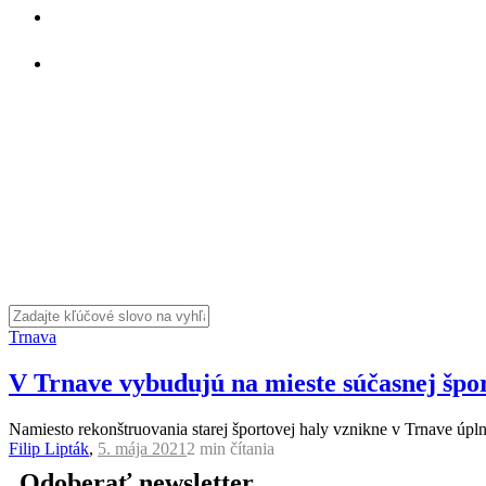
Trnava
V Trnave vybudujú na mieste súčasnej špo
Namiesto rekonštruovania starej športovej haly vznikne v Trnave úpl
Filip Lipták
,
5. mája 2021
2 min
čítania
Odoberať newsletter