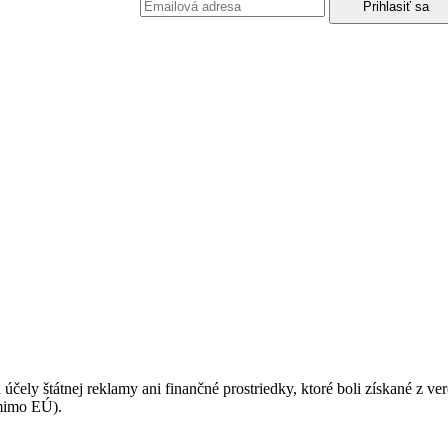
podmienkami ochrany osobných údajov.
 účely štátnej reklamy ani finančné prostriedky, ktoré boli získané z v
(mimo EÚ).