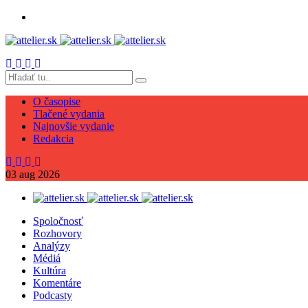
O časopise
Tlačené vydania
Najnovšie vydanie
Redakcia
03
aug
2026
Spoločnosť
Rozhovory
Analýzy
Médiá
Kultúra
Komentáre
Podcasty