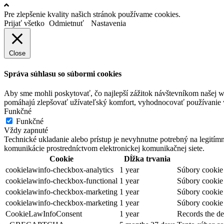
Pre zlepšenie kvality našich stránok používame cookies.
Prijať všetko
Odmietnuť
Nastavenia
Close
Správa súhlasu so súbormi cookies
Aby sme mohli poskytovať, čo najlepší zážitok návštevníkom našej w
pomáhajú zlepšovať užívateľský komfort, vyhodnocovať používanie we
Funkčné
Funkčné
Vždy zapnuté
Technické ukladanie alebo prístup je nevyhnutne potrebný na legitím
komunikácie prostredníctvom elektronickej komunikačnej siete.
Cookie
Dĺžka trvania
cookielawinfo-checkbox-analytics
1 year
Súbory cookie 
cookielawinfo-checkbox-functional
1 year
Súbory cookie 
cookielawinfo-checkbox-marketing
1 year
Súbory cookie 
cookielawinfo-checkbox-marketing
1 year
Súbory cookie 
CookieLawInfoConsent
1 year
Records the de