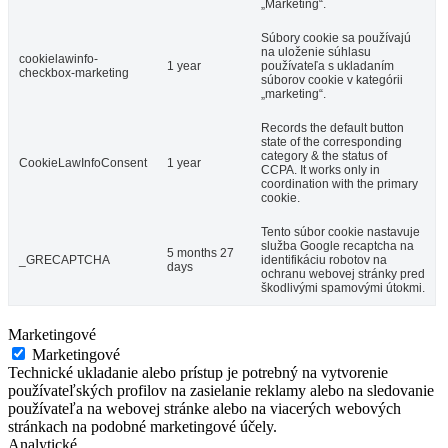
„Marketing“.
Súbory cookie sa používajú
na uloženie súhlasu
cookielawinfo-
1 year
používateľa s ukladaním
checkbox-marketing
súborov cookie v kategórii
„marketing“.
Records the default button
state of the corresponding
category & the status of
CookieLawInfoConsent
1 year
CCPA. It works only in
coordination with the primary
cookie.
Tento súbor cookie nastavuje
služba Google recaptcha na
5 months 27
_GRECAPTCHA
identifikáciu robotov na
days
ochranu webovej stránky pred
škodlivými spamovými útokmi.
Marketingové
Marketingové
Technické ukladanie alebo prístup je potrebný na vytvorenie
používateľských profilov na zasielanie reklamy alebo na sledovanie
používateľa na webovej stránke alebo na viacerých webových
stránkach na podobné marketingové účely.
Analytické