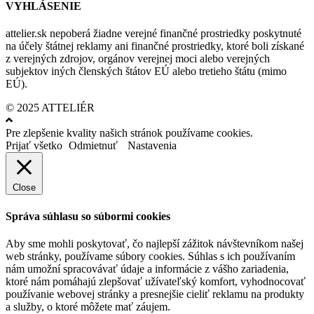
VYHLÁSENIE
attelier.sk nepoberá žiadne verejné finančné prostriedky poskytnuté
na účely štátnej reklamy ani finančné prostriedky, ktoré boli získané
z verejných zdrojov, orgánov verejnej moci alebo verejných
subjektov iných členských štátov EÚ alebo tretieho štátu (mimo
EÚ).
© 2025 ATTELIÉR
Pre zlepšenie kvality našich stránok používame cookies.
Prijať všetko
Odmietnuť
Nastavenia
Close
Správa súhlasu so súbormi cookies
Aby sme mohli poskytovať, čo najlepší zážitok návštevníkom našej
web stránky, používame súbory cookies. Súhlas s ich používaním
nám umožní spracovávať údaje a informácie z vášho zariadenia,
ktoré nám pomáhajú zlepšovať užívateľský komfort, vyhodnocovať
používanie webovej stránky a presnejšie cieliť reklamu na produkty
a služby, o ktoré môžete mať záujem.