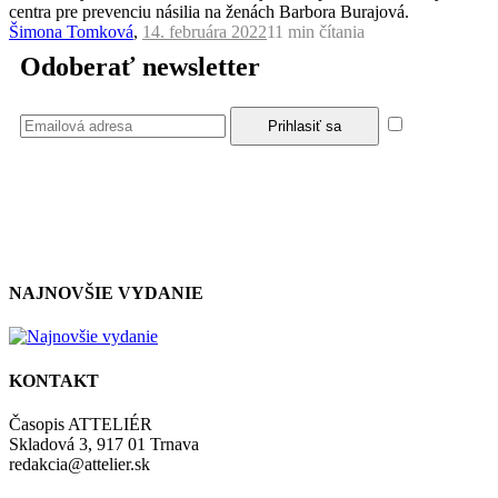
centra pre prevenciu násilia na ženách Barbora Burajová.
Šimona Tomková
,
14. februára 2022
11 min
čítania
Odoberať newsletter
Súhlasím
so zásadami a podmienkami ochrany osobných údajov.
NAJNOVŠIE VYDANIE
KONTAKT
Časopis ATTELIÉR
Skladová 3, 917 01 Trnava
redakcia@attelier.sk