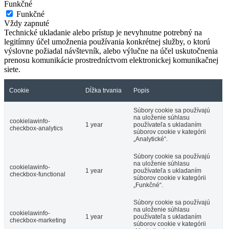
Funkčné
Funkčné
Vždy zapnuté
Technické ukladanie alebo prístup je nevyhnutne potrebný na
legitímny účel umožnenia používania konkrétnej služby, o ktorú
výslovne požiadal návštevník, alebo výlučne na účel uskutočnenia
prenosu komunikácie prostredníctvom elektronickej komunikačnej
siete.
Cookie
Dĺžka trvania
Popis
Súbory cookie sa používajú
na uloženie súhlasu
cookielawinfo-
1 year
používateľa s ukladaním
checkbox-analytics
súborov cookie v kategórii
„Analytické“.
Súbory cookie sa používajú
na uloženie súhlasu
cookielawinfo-
1 year
používateľa s ukladaním
checkbox-functional
súborov cookie v kategórii
„Funkčné“.
Súbory cookie sa používajú
na uloženie súhlasu
cookielawinfo-
1 year
používateľa s ukladaním
checkbox-marketing
súborov cookie v kategórii