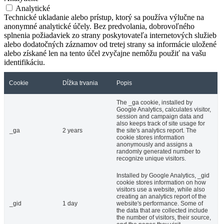
Analytické
Technické ukladanie alebo prístup, ktorý sa používa výlučne na
anonymné analytické účely. Bez predvolania, dobrovoľného
splnenia požiadaviek zo strany poskytovateľa internetových služieb
alebo dodatočných záznamov od tretej strany sa informácie uložené
alebo získané len na tento účel zvyčajne nemôžu použiť na vašu
identifikáciu.
Cookie
Dĺžka trvania
Popis
The _ga cookie, installed by
Google Analytics, calculates visitor,
session and campaign data and
also keeps track of site usage for
_ga
2 years
the site's analytics report. The
cookie stores information
anonymously and assigns a
randomly generated number to
recognize unique visitors.
Installed by Google Analytics, _gid
cookie stores information on how
visitors use a website, while also
creating an analytics report of the
_gid
1 day
website's performance. Some of
the data that are collected include
the number of visitors, their source,