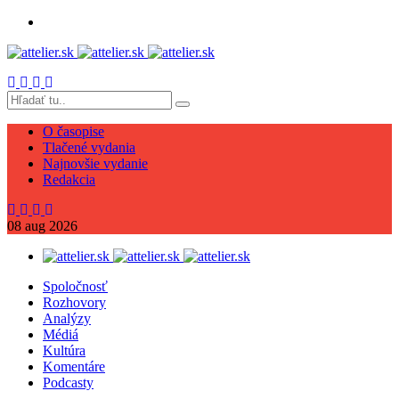
O časopise
Tlačené vydania
Najnovšie vydanie
Redakcia
08
aug
2026
Spoločnosť
Rozhovory
Analýzy
Médiá
Kultúra
Komentáre
Podcasty