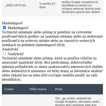
služba Google recaptcha na
5 months 27
_GRECAPTCHA
identifikáciu robotov na
days
ochranu webovej stránky pred
škodlivými spamovými útokmi.
Marketingové
Marketingové
Technické ukladanie alebo prístup je potrebný na vytvorenie
používateľských profilov na zasielanie reklamy alebo na sledovanie
používateľa na webovej stránke alebo na viacerých webových
stránkach na podobné marketingové účely.
Analytické
Analytické
Technické ukladanie alebo prístup, ktorý sa používa výlučne na
anonymné analytické účely. Bez predvolania, dobrovoľného
splnenia požiadaviek zo strany poskytovateľa internetových služieb
alebo dodatočných záznamov od tretej strany sa informácie uložené
alebo získané len na tento účel zvyčajne nemôžu použiť na vašu
identifikáciu.
Cookie
Dĺžka trvania
Popis
The _ga cookie, installed by
Google Analytics, calculates visitor,
session and campaign data and