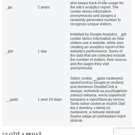
also keeps track of site usage for
_ga
2 years
the site's analytics report. The
cookie stores information
anonymously and assigns a
randomly generated number to
recognize unique visitors.
Installed by Google Analytics, _gid
cookie stores information on how
visitors use a website, while also
creating an analytics report of the
_gid
1 day
website's performance. Some of
the data that are collected include
the number of visitors, their source,
and the pages they visit
anonymously.
Súbor cookie __gads nastavený
spoločnosťou Google je uložený
pod doménou DoubleClick a
sleduje, koľkokrát sa používateľom
zobrazí reklama, meria úspešnosť
__gads
1 year 24 days
kampane a vypočítava jej výnosy.
Tento súbor cookie je možné čítať
iba z domény, v ktorej sú
nastavené, a nebude sledovať
žiadne údaje pri prehliadaní iných
stránok.
ULOŽIŤ A PRIJAŤ