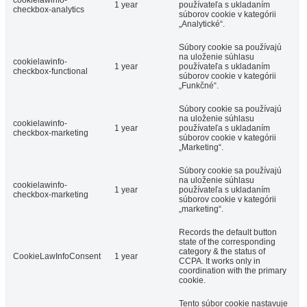
cookielawinfo-
1 year
používateľa s ukladaním
checkbox-analytics
súborov cookie v kategórii
„Analytické“.
Súbory cookie sa používajú
na uloženie súhlasu
cookielawinfo-
1 year
používateľa s ukladaním
checkbox-functional
súborov cookie v kategórii
„Funkčné“.
Súbory cookie sa používajú
na uloženie súhlasu
cookielawinfo-
1 year
používateľa s ukladaním
checkbox-marketing
súborov cookie v kategórii
„Marketing“.
Súbory cookie sa používajú
na uloženie súhlasu
cookielawinfo-
1 year
používateľa s ukladaním
checkbox-marketing
súborov cookie v kategórii
„marketing“.
Records the default button
state of the corresponding
category & the status of
CookieLawInfoConsent
1 year
CCPA. It works only in
coordination with the primary
cookie.
Tento súbor cookie nastavuje