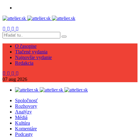
O časopise
Tlačené vydania
Najnovšie vydanie
Redakcia
07
aug
2026
Spoločnosť
Rozhovory
Analýzy
Médiá
Kultúra
Komentáre
Podcasty