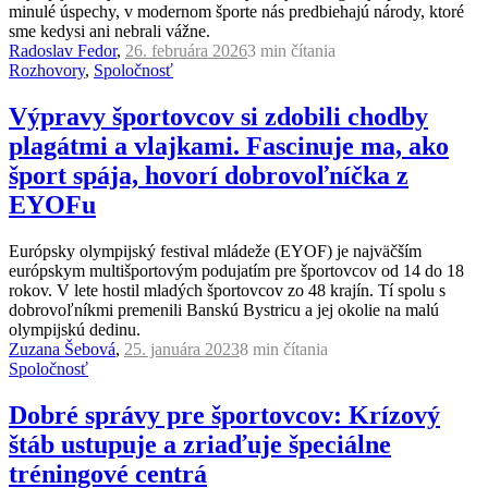
minulé úspechy, v modernom športe nás predbiehajú národy, ktoré
sme kedysi ani nebrali vážne.
Radoslav Fedor
,
26. februára 2026
3 min
čítania
Rozhovory
,
Spoločnosť
Výpravy športovcov si zdobili chodby
plagátmi a vlajkami. Fascinuje ma, ako
šport spája, hovorí dobrovoľníčka z
EYOFu
Európsky olympijský festival mládeže (EYOF) je najväčším
európskym multišportovým podujatím pre športovcov od 14 do 18
rokov. V lete hostil mladých športovcov zo 48 krajín. Tí spolu s
dobrovoľníkmi premenili Banskú Bystricu a jej okolie na malú
olympijskú dedinu.
Zuzana Šebová
,
25. januára 2023
8 min
čítania
Spoločnosť
Dobré správy pre športovcov: Krízový
štáb ustupuje a zriaďuje špeciálne
tréningové centrá