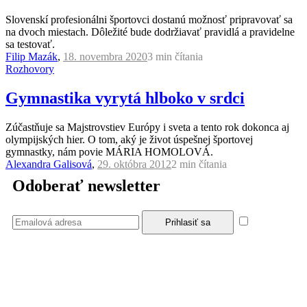
Slovenskí profesionálni športovci dostanú možnosť pripravovať sa
na dvoch miestach. Dôležité bude dodržiavať pravidlá a pravidelne
sa testovať.
Filip Mazák
,
18. novembra 2020
3 min
čítania
Rozhovory
Gymnastika vyrytá hlboko v srdci
Zúčastňuje sa Majstrovstiev Európy i sveta a tento rok dokonca aj
olympijských hier. O tom, aký je život úspešnej športovej
gymnastky, nám povie MÁRIA HOMOLOVÁ.
Alexandra Galisová
,
29. októbra 2012
2 min
čítania
Odoberať newsletter
Súhlasím
so zásadami a podmienkami ochrany osobných údajov.