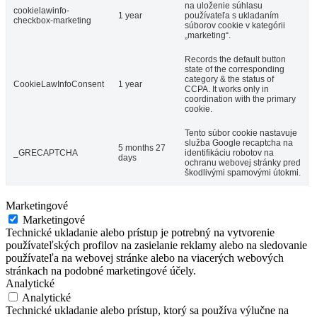
na uloženie súhlasu
cookielawinfo-
1 year
používateľa s ukladaním
checkbox-marketing
súborov cookie v kategórii
„marketing“.
Records the default button
state of the corresponding
category & the status of
CookieLawInfoConsent
1 year
CCPA. It works only in
coordination with the primary
cookie.
Tento súbor cookie nastavuje
služba Google recaptcha na
5 months 27
_GRECAPTCHA
identifikáciu robotov na
days
ochranu webovej stránky pred
škodlivými spamovými útokmi.
Marketingové
Marketingové
Technické ukladanie alebo prístup je potrebný na vytvorenie
používateľských profilov na zasielanie reklamy alebo na sledovanie
používateľa na webovej stránke alebo na viacerých webových
stránkach na podobné marketingové účely.
Analytické
Analytické
Technické ukladanie alebo prístup, ktorý sa používa výlučne na