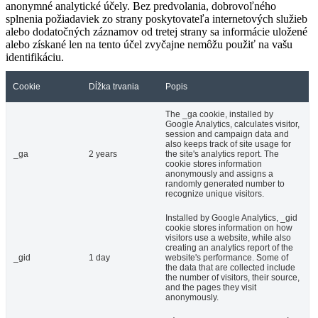
anonymné analytické účely. Bez predvolania, dobrovoľného
splnenia požiadaviek zo strany poskytovateľa internetových služieb
alebo dodatočných záznamov od tretej strany sa informácie uložené
alebo získané len na tento účel zvyčajne nemôžu použiť na vašu
identifikáciu.
Cookie
Dĺžka trvania
Popis
The _ga cookie, installed by
Google Analytics, calculates visitor,
session and campaign data and
also keeps track of site usage for
_ga
2 years
the site's analytics report. The
cookie stores information
anonymously and assigns a
randomly generated number to
recognize unique visitors.
Installed by Google Analytics, _gid
cookie stores information on how
visitors use a website, while also
creating an analytics report of the
_gid
1 day
website's performance. Some of
the data that are collected include
the number of visitors, their source,
and the pages they visit
anonymously.