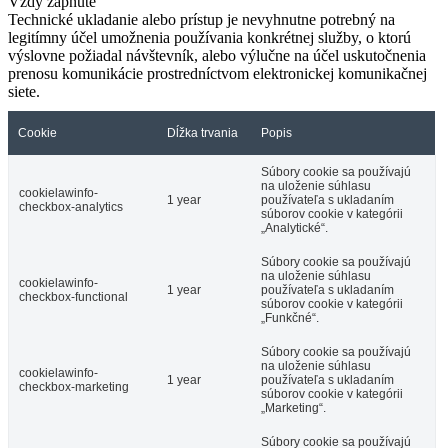
Vždy zapnuté
Technické ukladanie alebo prístup je nevyhnutne potrebný na
legitímny účel umožnenia používania konkrétnej služby, o ktorú
výslovne požiadal návštevník, alebo výlučne na účel uskutočnenia
prenosu komunikácie prostredníctvom elektronickej komunikačnej
siete.
Cookie
Dĺžka trvania
Popis
Súbory cookie sa používajú
na uloženie súhlasu
cookielawinfo-
1 year
používateľa s ukladaním
checkbox-analytics
súborov cookie v kategórii
„Analytické“.
Súbory cookie sa používajú
na uloženie súhlasu
cookielawinfo-
1 year
používateľa s ukladaním
checkbox-functional
súborov cookie v kategórii
„Funkčné“.
Súbory cookie sa používajú
na uloženie súhlasu
cookielawinfo-
1 year
používateľa s ukladaním
checkbox-marketing
súborov cookie v kategórii
„Marketing“.
Súbory cookie sa používajú