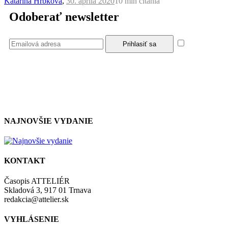
Katarína Hrbková
,
30. apríla 2020
10 min
čítania
Odoberať newsletter
Súhlasím
so zásadami a podmienkami ochrany osobných údajov.
NAJNOVŠIE VYDANIE
KONTAKT
Časopis ATTELIÉR
Skladová 3, 917 01 Trnava
redakcia@attelier.sk
VYHLÁSENIE