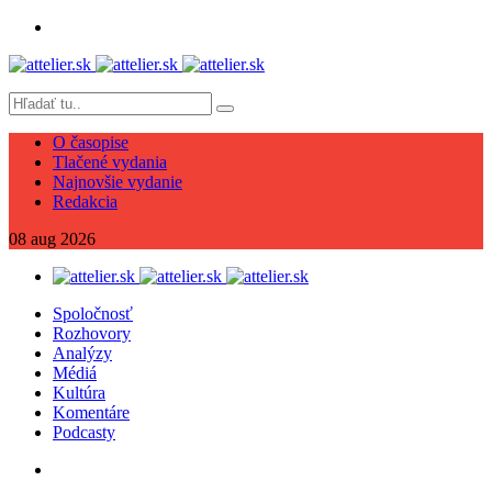
O časopise
Tlačené vydania
Najnovšie vydanie
Redakcia
08
aug
2026
Spoločnosť
Rozhovory
Analýzy
Médiá
Kultúra
Komentáre
Podcasty