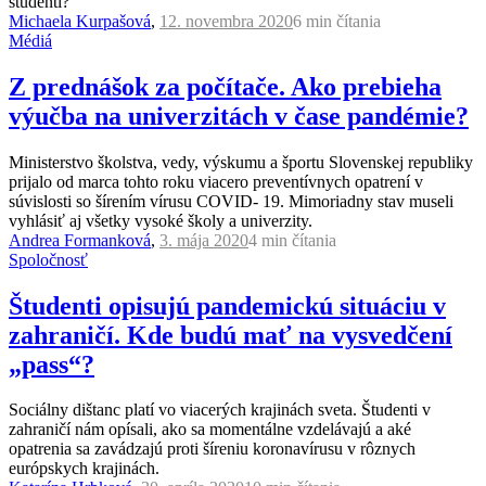
študenti?
Michaela Kurpašová
,
12. novembra 2020
6 min
čítania
Médiá
Z prednášok za počítače. Ako prebieha
výučba na univerzitách v čase pandémie?
Ministerstvo školstva, vedy, výskumu a športu Slovenskej republiky
prijalo od marca tohto roku viacero preventívnych opatrení v
súvislosti so šírením vírusu COVID- 19. Mimoriadny stav museli
vyhlásiť aj všetky vysoké školy a univerzity.
Andrea Formanková
,
3. mája 2020
4 min
čítania
Spoločnosť
Študenti opisujú pandemickú situáciu v
zahraničí. Kde budú mať na vysvedčení
„pass“?
Sociálny dištanc platí vo viacerých krajinách sveta. Študenti v
zahraničí nám opísali, ako sa momentálne vzdelávajú a aké
opatrenia sa zavádzajú proti šíreniu koronavírusu v rôznych
európskych krajinách.