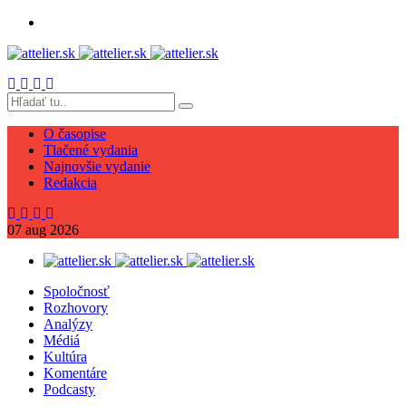
O časopise
Tlačené vydania
Najnovšie vydanie
Redakcia
07
aug
2026
Spoločnosť
Rozhovory
Analýzy
Médiá
Kultúra
Komentáre
Podcasty