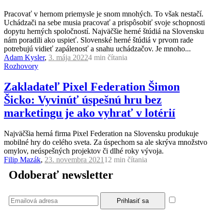
Pracovať v hernom priemysle je snom mnohých. To však nestačí.
Uchádzači na sebe musia pracovať a prispôsobiť svoje schopnosti
dopytu herných spoločností. Najväčšie herné štúdiá na Slovensku
nám poradili ako uspieť. Slovenské herné štúdiá v prvom rade
potrebujú vidieť zapálenosť a snahu uchádzačov. Je mnoho...
Adam Kysler
,
3. mája 2022
4 min
čítania
Rozhovory
Zakladateľ Pixel Federation Šimon
Šicko: Vyvinúť úspešnú hru bez
marketingu je ako vyhrať v lotérií
Najväčšia herná firma Pixel Federation na Slovensku produkuje
mobilné hry do celého sveta. Za úspechom sa ale skrýva množstvo
omylov, neúspešných projektov či dlhé roky vývoja.
Filip Mazák
,
23. novembra 2021
12 min
čítania
Odoberať newsletter
Súhlasím