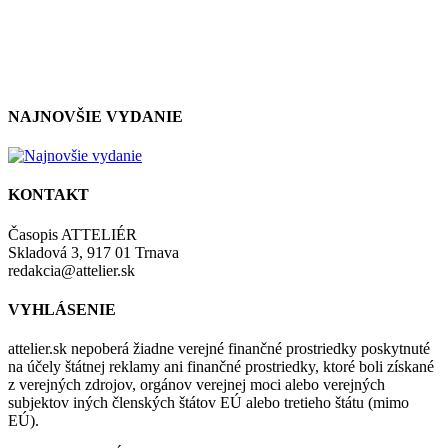
so zásadami a podmienkami ochrany osobných údajov.
NAJNOVŠIE VYDANIE
KONTAKT
Časopis ATTELIÉR
Skladová 3, 917 01 Trnava
redakcia@attelier.sk
VYHLÁSENIE
attelier.sk nepoberá žiadne verejné finančné prostriedky poskytnuté
na účely štátnej reklamy ani finančné prostriedky, ktoré boli získané
z verejných zdrojov, orgánov verejnej moci alebo verejných
subjektov iných členských štátov EÚ alebo tretieho štátu (mimo
EÚ).