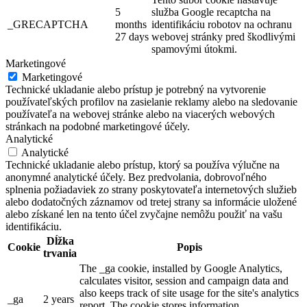
5
služba Google recaptcha na
_GRECAPTCHA
months
identifikáciu robotov na ochranu
27 days
webovej stránky pred škodlivými
spamovými útokmi.
Marketingové
Marketingové
Technické ukladanie alebo prístup je potrebný na vytvorenie
používateľských profilov na zasielanie reklamy alebo na sledovanie
používateľa na webovej stránke alebo na viacerých webových
stránkach na podobné marketingové účely.
Analytické
Analytické
Technické ukladanie alebo prístup, ktorý sa používa výlučne na
anonymné analytické účely. Bez predvolania, dobrovoľného
splnenia požiadaviek zo strany poskytovateľa internetových služieb
alebo dodatočných záznamov od tretej strany sa informácie uložené
alebo získané len na tento účel zvyčajne nemôžu použiť na vašu
identifikáciu.
Dĺžka
Cookie
Popis
trvania
The _ga cookie, installed by Google Analytics,
calculates visitor, session and campaign data and
also keeps track of site usage for the site's analytics
_ga
2 years
report. The cookie stores information