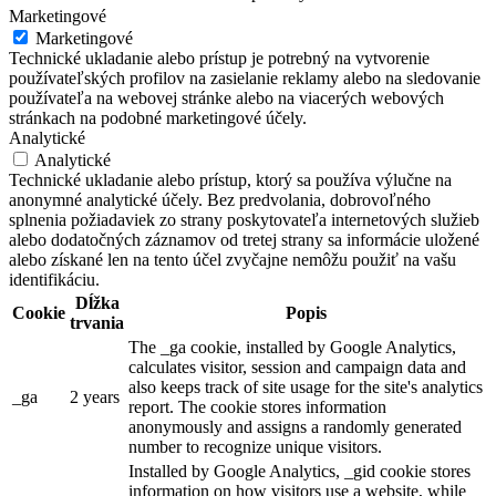
Marketingové
Marketingové
Technické ukladanie alebo prístup je potrebný na vytvorenie
používateľských profilov na zasielanie reklamy alebo na sledovanie
používateľa na webovej stránke alebo na viacerých webových
stránkach na podobné marketingové účely.
Analytické
Analytické
Technické ukladanie alebo prístup, ktorý sa používa výlučne na
anonymné analytické účely. Bez predvolania, dobrovoľného
splnenia požiadaviek zo strany poskytovateľa internetových služieb
alebo dodatočných záznamov od tretej strany sa informácie uložené
alebo získané len na tento účel zvyčajne nemôžu použiť na vašu
identifikáciu.
Dĺžka
Cookie
Popis
trvania
The _ga cookie, installed by Google Analytics,
calculates visitor, session and campaign data and
also keeps track of site usage for the site's analytics
_ga
2 years
report. The cookie stores information
anonymously and assigns a randomly generated
number to recognize unique visitors.
Installed by Google Analytics, _gid cookie stores
information on how visitors use a website, while