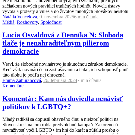
Pre niekoho bol 1. november obyčajným sviatkom, pre iných
začiatkom nových pravidiel tradičných hodnôt. Novela ústavy
vyvolala protesty a vniesla do životov mnohých Slovákov neistotu.
Natália Vencelová
,
9. novembra 2025
6 min
čítania
Médiá
,
Rozhovory
,
Spoločnosť
Lucia Osvaldová z Denníka N: Sloboda
tlače je nenahraditeľným pilierom
demokracie
Vraví, že slobodné novinárstvo je skutočnou zárukou demokracie.
Keď však novinári čelia zastrašovaniu a tlaku, ich schopnosť plniť
túto úlohu je podľa nej ohrozená.
Emma Zahurancová
,
26. februára 2024
7 min
čítania
Komentáre
Komentár: Kam nás doviedla nenávisť
politikov k LGBTQ+?
Mladý radikál sa dopustil ohavného činu a niektorí politici na
Slovensku si na tom robia predvolebnú kampaň. Zakorenená
nevraživosť voči LGBTQ+ im hrá do karát a zúfalú prosbu o