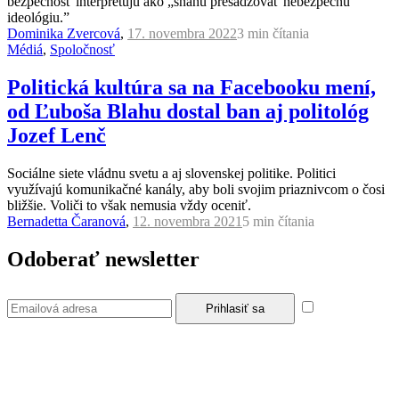
bezpečnosť interpretujú ako „snahu presadzovať nebezpečnú
ideológiu.”
Dominika Zvercová
,
17. novembra 2022
3 min
čítania
Médiá
,
Spoločnosť
Politická kultúra sa na Facebooku mení,
od Ľuboša Blahu dostal ban aj politológ
Jozef Lenč
Sociálne siete vládnu svetu a aj slovenskej politike. Politici
využívajú komunikačné kanály, aby boli svojim priaznivcom o čosi
bližšie. Voliči to však nemusia vždy oceniť.
Bernadetta Čaranová
,
12. novembra 2021
5 min
čítania
Odoberať newsletter
Súhlasím so
zásadami a podmienkami ochrany osobných údajov.