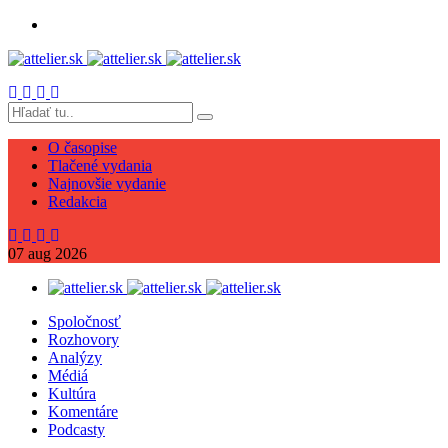
O časopise
Tlačené vydania
Najnovšie vydanie
Redakcia
07
aug
2026
Spoločnosť
Rozhovory
Analýzy
Médiá
Kultúra
Komentáre
Podcasty