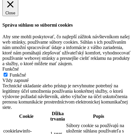
Close
Správa súhlasu so súbormi cookies
Aby sme mohli poskytovať, čo najlepší zážitok návštevníkom našej
web stránky, používame súbory cookies. Súhlas s ich používaním
nám umožní spracovávať údaje a informácie z vášho zariadenia,
ktoré nám pomáhajú zlepšovať užívateľský komfort, vyhodnocovať
používanie webovej stránky a presnejšie cieliť reklamu na produkty
a služby, o ktoré môžete mať záujem.
Funkčné
Funkčné
Vždy zapnuté
Technické ukladanie alebo prístup je nevyhnutne potrebný na
legitímny účel umožnenia používania konkrétnej služby, o ktorú
výslovne požiadal návštevník, alebo výlučne na účel uskutočnenia
prenosu komunikácie prostredníctvom elektronickej komunikačnej
siete.
Dĺžka
Cookie
Popis
trvania
Súbory cookie sa používajú na
cookielawinfo-
uloženie súhlasu používateľa s
1 year