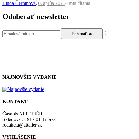
Linda Černinová
,
6. apríla 2021
4 min
čítania
Odoberať newsletter
Súhlasím so
zásadami a podmienkami ochrany osobných údajov.
NAJNOVŠIE VYDANIE
KONTAKT
Časopis ATTELIÉR
Skladová 3, 917 01 Trnava
redakcia@attelier.sk
VYHLÁSENIE