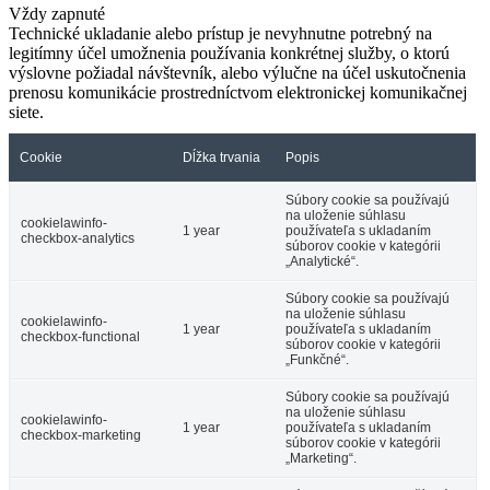
Vždy zapnuté
Technické ukladanie alebo prístup je nevyhnutne potrebný na
legitímny účel umožnenia používania konkrétnej služby, o ktorú
výslovne požiadal návštevník, alebo výlučne na účel uskutočnenia
prenosu komunikácie prostredníctvom elektronickej komunikačnej
siete.
Cookie
Dĺžka trvania
Popis
Súbory cookie sa používajú
na uloženie súhlasu
cookielawinfo-
1 year
používateľa s ukladaním
checkbox-analytics
súborov cookie v kategórii
„Analytické“.
Súbory cookie sa používajú
na uloženie súhlasu
cookielawinfo-
1 year
používateľa s ukladaním
checkbox-functional
súborov cookie v kategórii
„Funkčné“.
Súbory cookie sa používajú
na uloženie súhlasu
cookielawinfo-
1 year
používateľa s ukladaním
checkbox-marketing
súborov cookie v kategórii
„Marketing“.