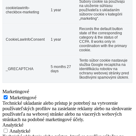
Súbory cookie sa používajú
na uloženie súhlasu
cookielawinfo-
1 year
používateľa s ukladaním
checkbox-marketing
súborov cookie v kategórii
„marketing“.
Records the default button
state of the corresponding
category & the status of
CookieLawInfoConsent
1 year
CCPA. It works only in
coordination with the primary
cookie.
Tento súbor cookie nastavuje
služba Google recaptcha na
5 months 27
_GRECAPTCHA
identifikáciu robotov na
days
ochranu webovej stránky pred
škodlivými spamovými útokmi.
Marketingové
Marketingové
Technické ukladanie alebo prístup je potrebný na vytvorenie
používateľských profilov na zasielanie reklamy alebo na sledovanie
používateľa na webovej stránke alebo na viacerých webových
stránkach na podobné marketingové účely.
Analytické
Analytické