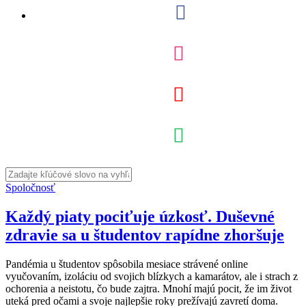
Spoločnosť
Každý piaty pociťuje úzkosť. Duševné
zdravie sa u študentov rapídne zhoršuje
Pandémia u študentov spôsobila mesiace strávené online
vyučovaním, izoláciu od svojich blízkych a kamarátov, ale i strach z
ochorenia a neistotu, čo bude zajtra. Mnohí majú pocit, že im život
uteká pred očami a svoje najlepšie roky prežívajú zavretí doma.