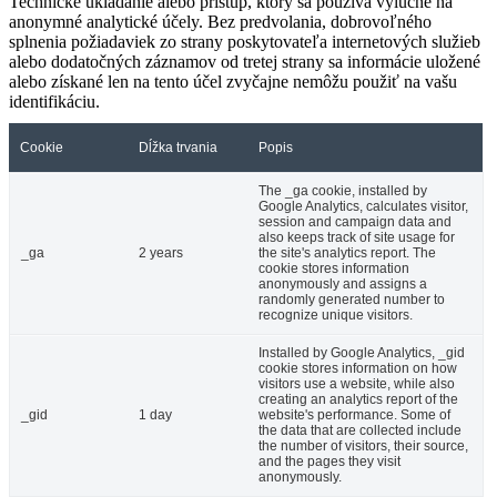
Technické ukladanie alebo prístup, ktorý sa používa výlučne na
anonymné analytické účely. Bez predvolania, dobrovoľného
splnenia požiadaviek zo strany poskytovateľa internetových služieb
alebo dodatočných záznamov od tretej strany sa informácie uložené
alebo získané len na tento účel zvyčajne nemôžu použiť na vašu
identifikáciu.
Cookie
Dĺžka trvania
Popis
The _ga cookie, installed by
Google Analytics, calculates visitor,
session and campaign data and
also keeps track of site usage for
_ga
2 years
the site's analytics report. The
cookie stores information
anonymously and assigns a
randomly generated number to
recognize unique visitors.
Installed by Google Analytics, _gid
cookie stores information on how
visitors use a website, while also
creating an analytics report of the
_gid
1 day
website's performance. Some of
the data that are collected include
the number of visitors, their source,
and the pages they visit
anonymously.