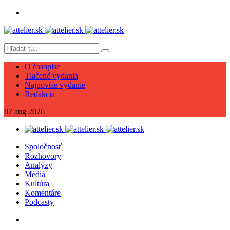
O časopise
Tlačené vydania
Najnovšie vydanie
Redakcia
07
aug
2026
Spoločnosť
Rozhovory
Analýzy
Médiá
Kultúra
Komentáre
Podcasty