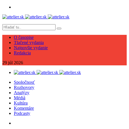
O časopise
Tlačené vydania
Najnovšie vydanie
Redakcia
29
júl
2026
Spoločnosť
Rozhovory
Analýzy
Médiá
Kultúra
Komentáre
Podcasty