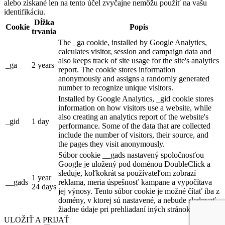
alebo získané len na tento účel zvyčajne nemôžu použiť na vašu
identifikáciu.
Dĺžka
Cookie
Popis
trvania
The _ga cookie, installed by Google Analytics,
calculates visitor, session and campaign data and
also keeps track of site usage for the site's analytics
_ga
2 years
report. The cookie stores information
anonymously and assigns a randomly generated
number to recognize unique visitors.
Installed by Google Analytics, _gid cookie stores
information on how visitors use a website, while
also creating an analytics report of the website's
_gid
1 day
performance. Some of the data that are collected
include the number of visitors, their source, and
the pages they visit anonymously.
Súbor cookie __gads nastavený spoločnosťou
Google je uložený pod doménou DoubleClick a
sleduje, koľkokrát sa používateľom zobrazí
1 year
__gads
reklama, meria úspešnosť kampane a vypočítava
24 days
jej výnosy. Tento súbor cookie je možné čítať iba z
domény, v ktorej sú nastavené, a nebude sledovať
žiadne údaje pri prehliadaní iných stránok.
ULOŽIŤ A PRIJAŤ