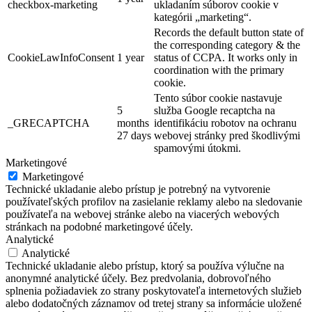
checkbox-marketing
ukladaním súborov cookie v
kategórii „marketing“.
Records the default button state of
the corresponding category & the
CookieLawInfoConsent
1 year
status of CCPA. It works only in
coordination with the primary
cookie.
Tento súbor cookie nastavuje
5
služba Google recaptcha na
_GRECAPTCHA
months
identifikáciu robotov na ochranu
27 days
webovej stránky pred škodlivými
spamovými útokmi.
Marketingové
Marketingové
Technické ukladanie alebo prístup je potrebný na vytvorenie
používateľských profilov na zasielanie reklamy alebo na sledovanie
používateľa na webovej stránke alebo na viacerých webových
stránkach na podobné marketingové účely.
Analytické
Analytické
Technické ukladanie alebo prístup, ktorý sa používa výlučne na
anonymné analytické účely. Bez predvolania, dobrovoľného
splnenia požiadaviek zo strany poskytovateľa internetových služieb
alebo dodatočných záznamov od tretej strany sa informácie uložené