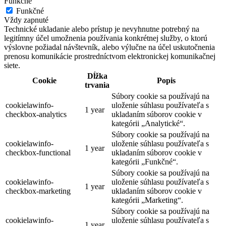
Funkčné
Funkčné
Vždy zapnuté
Technické ukladanie alebo prístup je nevyhnutne potrebný na
legitímny účel umožnenia používania konkrétnej služby, o ktorú
výslovne požiadal návštevník, alebo výlučne na účel uskutočnenia
prenosu komunikácie prostredníctvom elektronickej komunikačnej
siete.
Dĺžka
Cookie
Popis
trvania
Súbory cookie sa používajú na
cookielawinfo-
uloženie súhlasu používateľa s
1 year
checkbox-analytics
ukladaním súborov cookie v
kategórii „Analytické“.
Súbory cookie sa používajú na
cookielawinfo-
uloženie súhlasu používateľa s
1 year
checkbox-functional
ukladaním súborov cookie v
kategórii „Funkčné“.
Súbory cookie sa používajú na
cookielawinfo-
uloženie súhlasu používateľa s
1 year
checkbox-marketing
ukladaním súborov cookie v
kategórii „Marketing“.
Súbory cookie sa používajú na
cookielawinfo-
uloženie súhlasu používateľa s
1 year