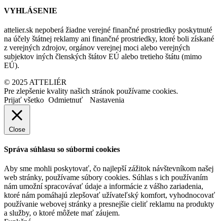
VYHLÁSENIE
attelier.sk nepoberá žiadne verejné finančné prostriedky poskytnuté
na účely štátnej reklamy ani finančné prostriedky, ktoré boli získané
z verejných zdrojov, orgánov verejnej moci alebo verejných
subjektov iných členských štátov EÚ alebo tretieho štátu (mimo
EÚ).
© 2025 ATTELIÉR
Pre zlepšenie kvality našich stránok používame cookies.
Prijať všetko
Odmietnuť
Nastavenia
Close
Správa súhlasu so súbormi cookies
Aby sme mohli poskytovať, čo najlepší zážitok návštevníkom našej
web stránky, používame súbory cookies. Súhlas s ich používaním
nám umožní spracovávať údaje a informácie z vášho zariadenia,
ktoré nám pomáhajú zlepšovať užívateľský komfort, vyhodnocovať
používanie webovej stránky a presnejšie cieliť reklamu na produkty
a služby, o ktoré môžete mať záujem.