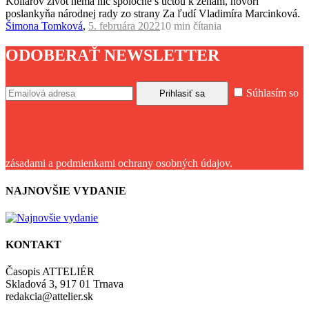
Kollárov život nemá nič spoločné s úctou k ženám, hovorí
poslankyňa národnej rady zo strany Za ľudí Vladimíra Marcinková.
Šimona Tomková
,
5. februára 2022
10 min
čítania
ODOBERAŤ NEWSLETTER
Súhlasím so
zásadami a podmienkami ochrany osobných údajov.
NAJNOVŠIE VYDANIE
KONTAKT
Časopis ATTELIÉR
Skladová 3, 917 01 Trnava
redakcia@attelier.sk