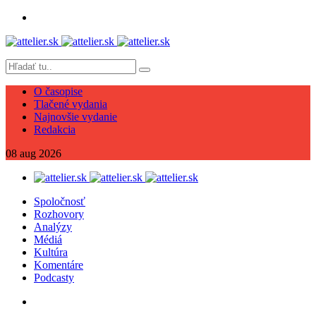
O časopise
Tlačené vydania
Najnovšie vydanie
Redakcia
08
aug
2026
Spoločnosť
Rozhovory
Analýzy
Médiá
Kultúra
Komentáre
Podcasty