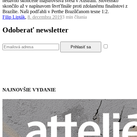
nedávno skončené majstrovstvá sveta v Austrálii. Slovensko
skončilo až v napínavom štvrťfinále proti zdolanému finalistovi z
Brazílie. Naši podľahli v Perthe Brazílčanom tesne 1:2.
Filip Lipták
,
8. decembra 2019
3 min
čítania
Odoberať newsletter
Súhlasím so
zásadami a podmienkami ochrany osobných údajov.
NAJNOVŠIE VYDANIE