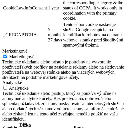
the corresponding category & the
CookieLawInfoConsent
1 year
status of CCPA. It works only in
coordination with the primary
cookie.
Tento súbor cookie nastavuje
5
služba Google recaptcha na
_GRECAPTCHA
months
identifikáciu robotov na ochranu
27 days
webovej stránky pred škodlivými
spamovými útokmi.
Marketingové
Marketingové
Technické ukladanie alebo prístup je potrebný na vytvorenie
používateľských profilov na zasielanie reklamy alebo na sledovanie
používateľa na webovej stránke alebo na viacerých webových
stránkach na podobné marketingové účely.
Analytické
Analytické
Technické ukladanie alebo prístup, ktorý sa používa výlučne na
anonymné analytické účely. Bez predvolania, dobrovoľného
splnenia požiadaviek zo strany poskytovateľa internetových služieb
alebo dodatočných záznamov od tretej strany sa informácie uložené
alebo získané len na tento účel zvyčajne nemôžu použiť na vašu
identifikáciu.
Dĺžka
Cookie
Popis