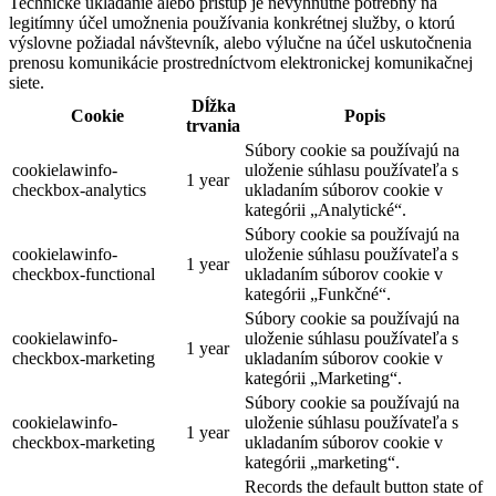
Technické ukladanie alebo prístup je nevyhnutne potrebný na
legitímny účel umožnenia používania konkrétnej služby, o ktorú
výslovne požiadal návštevník, alebo výlučne na účel uskutočnenia
prenosu komunikácie prostredníctvom elektronickej komunikačnej
siete.
Dĺžka
Cookie
Popis
trvania
Súbory cookie sa používajú na
cookielawinfo-
uloženie súhlasu používateľa s
1 year
checkbox-analytics
ukladaním súborov cookie v
kategórii „Analytické“.
Súbory cookie sa používajú na
cookielawinfo-
uloženie súhlasu používateľa s
1 year
checkbox-functional
ukladaním súborov cookie v
kategórii „Funkčné“.
Súbory cookie sa používajú na
cookielawinfo-
uloženie súhlasu používateľa s
1 year
checkbox-marketing
ukladaním súborov cookie v
kategórii „Marketing“.
Súbory cookie sa používajú na
cookielawinfo-
uloženie súhlasu používateľa s
1 year
checkbox-marketing
ukladaním súborov cookie v
kategórii „marketing“.
Records the default button state of