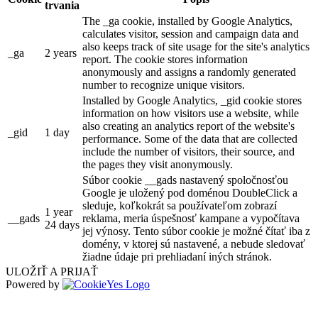
trvania
The _ga cookie, installed by Google Analytics,
calculates visitor, session and campaign data and
also keeps track of site usage for the site's analytics
_ga
2 years
report. The cookie stores information
anonymously and assigns a randomly generated
number to recognize unique visitors.
Installed by Google Analytics, _gid cookie stores
information on how visitors use a website, while
also creating an analytics report of the website's
_gid
1 day
performance. Some of the data that are collected
include the number of visitors, their source, and
the pages they visit anonymously.
Súbor cookie __gads nastavený spoločnosťou
Google je uložený pod doménou DoubleClick a
sleduje, koľkokrát sa používateľom zobrazí
1 year
__gads
reklama, meria úspešnosť kampane a vypočítava
24 days
jej výnosy. Tento súbor cookie je možné čítať iba z
domény, v ktorej sú nastavené, a nebude sledovať
žiadne údaje pri prehliadaní iných stránok.
ULOŽIŤ A PRIJAŤ
Powered by