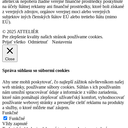
attelier.sk nepoberá žiadne verejné finančné prostriedky poskytnuté
na účely štátnej reklamy ani finančné prostriedky, ktoré boli získané
z verejných zdrojov, orgánov verejnej moci alebo verejných
subjektov iných členských štátov EÚ alebo tretieho štátu (mimo
EÚ).
© 2025 ATTELIÉR
Pre zlepšenie kvality našich stránok používame cookies.
Prijať všetko
Odmietnuť
Nastavenia
Close
Správa súhlasu so súbormi cookies
Aby sme mohli poskytovať, čo najlepší zážitok návštevníkom našej
web stránky, používame súbory cookies. Súhlas s ich používaním
nám umožní spracovávať údaje a informácie z vášho zariadenia,
ktoré nám pomáhajú zlepšovať užívateľský komfort, vyhodnocovať
používanie webovej stránky a presnejšie cieliť reklamu na produkty
a služby, o ktoré môžete mať záujem.
Funkčné
Funkčné
Vždy zapnuté