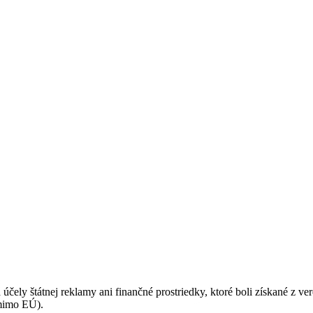
ásadami a podmienkami ochrany osobných údajov.
 účely štátnej reklamy ani finančné prostriedky, ktoré boli získané z v
(mimo EÚ).