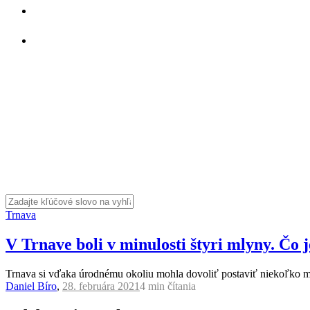
Trnava
V Trnave boli v minulosti štyri mlyny. Čo j
Trnava si vďaka úrodnému okoliu mohla dovoliť postaviť niekoľko mly
Daniel Bíro
,
28. februára 2021
4 min
čítania