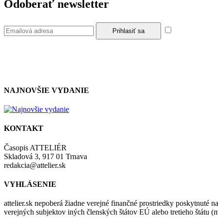
Odoberať newsletter
Súhlasím so z
NAJNOVŠIE VYDANIE
KONTAKT
Časopis ATTELIÉR
Skladová 3, 917 01 Trnava
redakcia@attelier.sk
VYHLÁSENIE
attelier.sk nepoberá žiadne verejné finančné prostriedky poskytnuté na
verejných subjektov iných členských štátov EÚ alebo tretieho štátu 