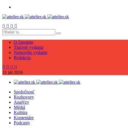
O časopise
Tlačené vydania
Najnovšie vydanie
Redakcia
31
júl
2026
Spoločnosť
Rozhovory
Analýzy
Médiá
Kultúra
Komentáre
Podcasty