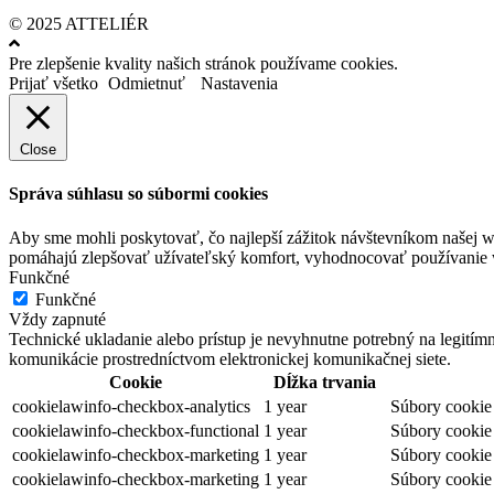
© 2025 ATTELIÉR
Pre zlepšenie kvality našich stránok používame cookies.
Prijať všetko
Odmietnuť
Nastavenia
Close
Správa súhlasu so súbormi cookies
Aby sme mohli poskytovať, čo najlepší zážitok návštevníkom našej w
pomáhajú zlepšovať užívateľský komfort, vyhodnocovať používanie we
Funkčné
Funkčné
Vždy zapnuté
Technické ukladanie alebo prístup je nevyhnutne potrebný na legitím
komunikácie prostredníctvom elektronickej komunikačnej siete.
Cookie
Dĺžka trvania
cookielawinfo-checkbox-analytics
1 year
Súbory cookie 
cookielawinfo-checkbox-functional
1 year
Súbory cookie 
cookielawinfo-checkbox-marketing
1 year
Súbory cookie 
cookielawinfo-checkbox-marketing
1 year
Súbory cookie 