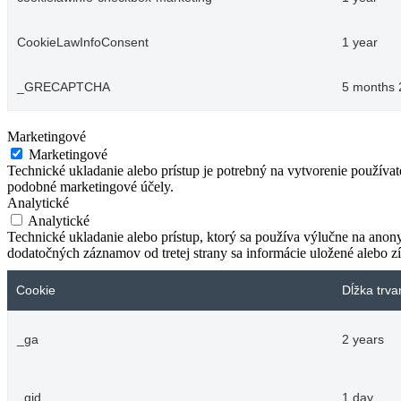
CookieLawInfoConsent
1 year
_GRECAPTCHA
5 months 
Marketingové
Marketingové
Technické ukladanie alebo prístup je potrebný na vytvorenie používa
podobné marketingové účely.
Analytické
Analytické
Technické ukladanie alebo prístup, ktorý sa používa výlučne na anon
dodatočných záznamov od tretej strany sa informácie uložené alebo zí
Cookie
Dĺžka trva
_ga
2 years
_gid
1 day