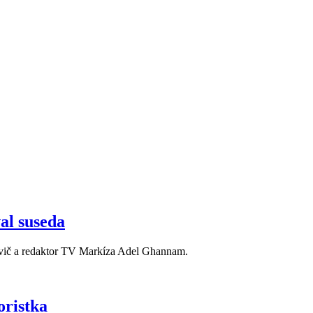
al suseda
šovič a redaktor TV Markíza Adel Ghannam.
oristka