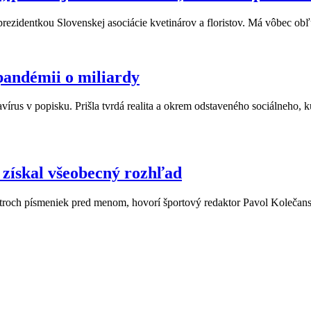
eprezidentkou Slovenskej asociácie kvetinárov a floristov. Má vôbec ob
 pandémii o miliardy
írus v popisku. Prišla tvrdá realita a okrem odstaveného sociálneho, k
získal všeobecný rozhľad
troch písmeniek pred menom, hovorí športový redaktor Pavol Kolečansk
ásadami a podmienkami ochrany osobných údajov.