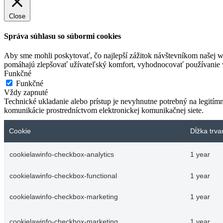
Close
Správa súhlasu so súbormi cookies
Aby sme mohli poskytovať, čo najlepší zážitok návštevníkom našej w
pomáhajú zlepšovať užívateľský komfort, vyhodnocovať používanie we
Funkčné
Funkčné
Vždy zapnuté
Technické ukladanie alebo prístup je nevyhnutne potrebný na legitím
komunikácie prostredníctvom elektronickej komunikačnej siete.
Cookie
Dĺžka trva
cookielawinfo-checkbox-analytics
1 year
cookielawinfo-checkbox-functional
1 year
cookielawinfo-checkbox-marketing
1 year
cookielawinfo-checkbox-marketing
1 year