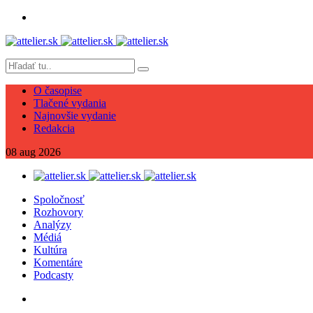
O časopise
Tlačené vydania
Najnovšie vydanie
Redakcia
08
aug
2026
Spoločnosť
Rozhovory
Analýzy
Médiá
Kultúra
Komentáre
Podcasty