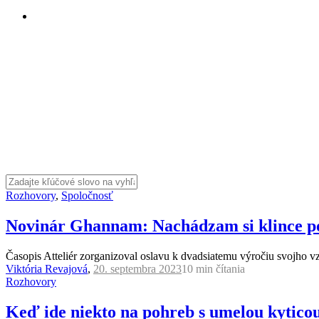
Rozhovory
,
Spoločnosť
Novinár Ghannam: Nachádzam si klince po
Časopis Atteliér zorganizoval oslavu k dvadsiatemu výročiu svojho 
Viktória Revajová
,
20. septembra 2023
10 min
čítania
Rozhovory
Keď ide niekto na pohreb s umelou kyticou