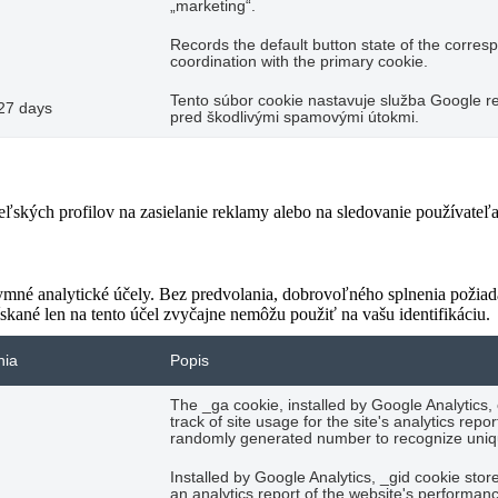
„marketing“.
Records the default button state of the corres
coordination with the primary cookie.
Tento súbor cookie nastavuje služba Google re
27 days
pred škodlivými spamovými útokmi.
teľských profilov na zasielanie reklamy alebo na sledovanie používate
ymné analytické účely. Bez predvolania, dobrovoľného splnenia požiada
skané len na tento účel zvyčajne nemôžu použiť na vašu identifikáciu.
nia
Popis
The _ga cookie, installed by Google Analytics,
track of site usage for the site's analytics re
randomly generated number to recognize uniqu
Installed by Google Analytics, _gid cookie stor
an analytics report of the website's performan