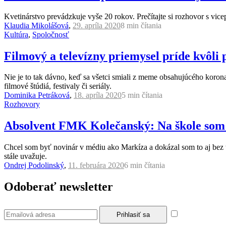
Kvetinárstvo prevádzkuje vyše 20 rokov. Prečítajte si rozhovor s vic
Klaudia Mikolášová
,
29. apríla 2020
8 min
čítania
Kultúra
,
Spoločnosť
Filmový a televízny priemysel príde kvôli
Nie je to tak dávno, keď sa všetci smiali z meme obsahujúcého koronav
filmové štúdiá, festivaly či seriály.
Dominika Petráková
,
18. apríla 2020
5 min
čítania
Rozhovory
Absolvent FMK Kolečanský: Na škole som 
Chcel som byť novinár v médiu ako Markíza a dokázal som to aj bez 
stále uvažuje.
Ondrej Podolinský
,
11. februára 2020
6 min
čítania
Odoberať newsletter
Súhlasím so z