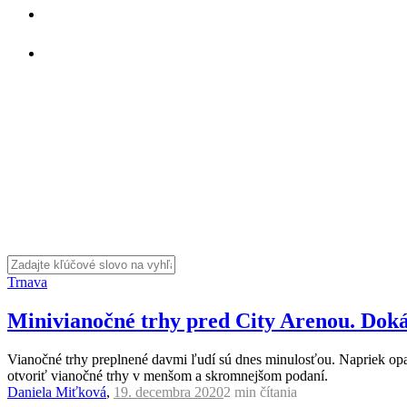
Trnava
Minivianočné trhy pred City Arenou. Doká
Vianočné trhy preplnené davmi ľudí sú dnes minulosťou. Napriek opat
otvoriť vianočné trhy v menšom a skromnejšom podaní.
Daniela Miťková
,
19. decembra 2020
2 min
čítania