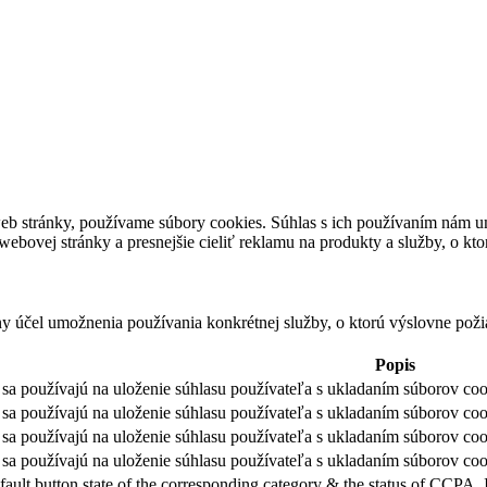
eb stránky, používame súbory cookies. Súhlas s ich používaním nám um
bovej stránky a presnejšie cieliť reklamu na produkty a služby, o kt
ny účel umožnenia používania konkrétnej služby, o ktorú výslovne poži
Popis
sa používajú na uloženie súhlasu používateľa s ukladaním súborov cook
sa používajú na uloženie súhlasu používateľa s ukladaním súborov coo
sa používajú na uloženie súhlasu používateľa s ukladaním súborov coo
sa používajú na uloženie súhlasu používateľa s ukladaním súborov cook
fault button state of the corresponding category & the status of CCPA. 