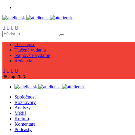
O časopise
Tlačené vydania
Najnovšie vydanie
Redakcia
08
aug
2026
Spoločnosť
Rozhovory
Analýzy
Médiá
Kultúra
Komentáre
Podcasty