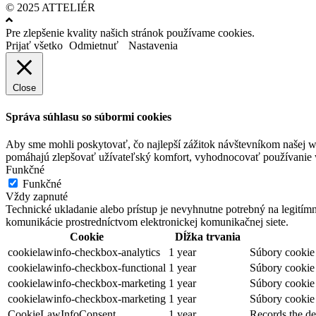
© 2025 ATTELIÉR
Pre zlepšenie kvality našich stránok používame cookies.
Prijať všetko
Odmietnuť
Nastavenia
Close
Správa súhlasu so súbormi cookies
Aby sme mohli poskytovať, čo najlepší zážitok návštevníkom našej w
pomáhajú zlepšovať užívateľský komfort, vyhodnocovať používanie we
Funkčné
Funkčné
Vždy zapnuté
Technické ukladanie alebo prístup je nevyhnutne potrebný na legitím
komunikácie prostredníctvom elektronickej komunikačnej siete.
Cookie
Dĺžka trvania
cookielawinfo-checkbox-analytics
1 year
Súbory cookie 
cookielawinfo-checkbox-functional
1 year
Súbory cookie 
cookielawinfo-checkbox-marketing
1 year
Súbory cookie 
cookielawinfo-checkbox-marketing
1 year
Súbory cookie 
CookieLawInfoConsent
1 year
Records the de