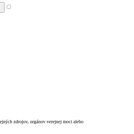
Súhlasím so zásadami a
erejných zdrojov, orgánov verejnej moci alebo