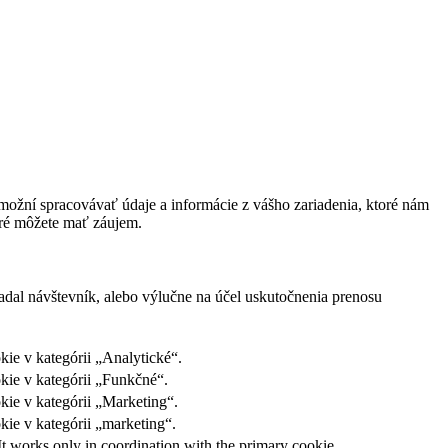
ožní spracovávať údaje a informácie z vášho zariadenia, ktoré nám
oré môžete mať záujem.
adal návštevník, alebo výlučne na účel uskutočnenia prenosu
ie v kategórii „Analytické“.
kie v kategórii „Funkčné“.
kie v kategórii „Marketing“.
ie v kategórii „marketing“.
It works only in coordination with the primary cookie.