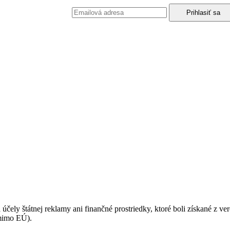
podmienkami ochrany osobných údajov.
 účely štátnej reklamy ani finančné prostriedky, ktoré boli získané z v
(mimo EÚ).