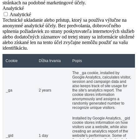
stránkach na podobné marketingové účely.
Analytické
Analytické
Technické ukladanie alebo prístup, ktorý sa používa výlučne na
anonymné analytické účely. Bez predvolania, dobrovoľného
splnenia požiadaviek zo strany poskytovateľa internetových služieb
alebo dodatočných záznamov od tretej strany sa informácie uložené
alebo získané len na tento účel zvyčajne nemôžu použiť na vašu
identifikáciu.
Cookie
Dĺžka trvania
Popis
The _ga cookie, installed by
Google Analytics, calculates visitor,
session and campaign data and
also keeps track of site usage for
_ga
2 years
the site's analytics report. The
cookie stores information
anonymously and assigns a
randomly generated number to
recognize unique visitors.
Installed by Google Analytics, _gid
cookie stores information on how
visitors use a website, while also
creating an analytics report of the
_gid
1 day
website's performance. Some of