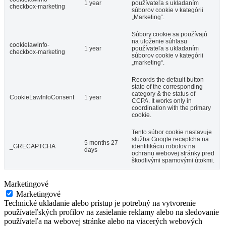
1 year
používateľa s ukladaním
checkbox-marketing
súborov cookie v kategórii
„Marketing“.
Súbory cookie sa používajú
na uloženie súhlasu
cookielawinfo-
1 year
používateľa s ukladaním
checkbox-marketing
súborov cookie v kategórii
„marketing“.
Records the default button
state of the corresponding
category & the status of
CookieLawInfoConsent
1 year
CCPA. It works only in
coordination with the primary
cookie.
Tento súbor cookie nastavuje
služba Google recaptcha na
5 months 27
_GRECAPTCHA
identifikáciu robotov na
days
ochranu webovej stránky pred
škodlivými spamovými útokmi.
Marketingové
Marketingové
Technické ukladanie alebo prístup je potrebný na vytvorenie
používateľských profilov na zasielanie reklamy alebo na sledovanie
používateľa na webovej stránke alebo na viacerých webových