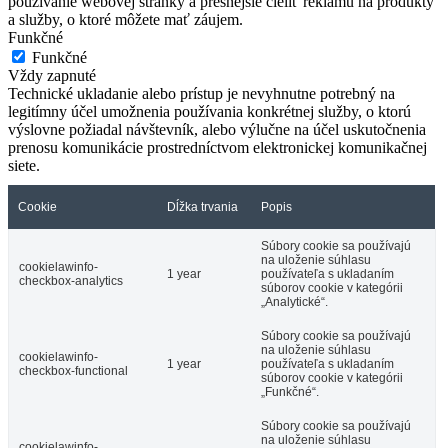
používanie webovej stránky a presnejšie cieliť reklamu na produkty
a služby, o ktoré môžete mať záujem.
Funkčné
Funkčné
Vždy zapnuté
Technické ukladanie alebo prístup je nevyhnutne potrebný na
legitímny účel umožnenia používania konkrétnej služby, o ktorú
výslovne požiadal návštevník, alebo výlučne na účel uskutočnenia
prenosu komunikácie prostredníctvom elektronickej komunikačnej
siete.
Cookie
Dĺžka trvania
Popis
Súbory cookie sa používajú
na uloženie súhlasu
cookielawinfo-
1 year
používateľa s ukladaním
checkbox-analytics
súborov cookie v kategórii
„Analytické“.
Súbory cookie sa používajú
na uloženie súhlasu
cookielawinfo-
1 year
používateľa s ukladaním
checkbox-functional
súborov cookie v kategórii
„Funkčné“.
Súbory cookie sa používajú
na uloženie súhlasu
cookielawinfo-