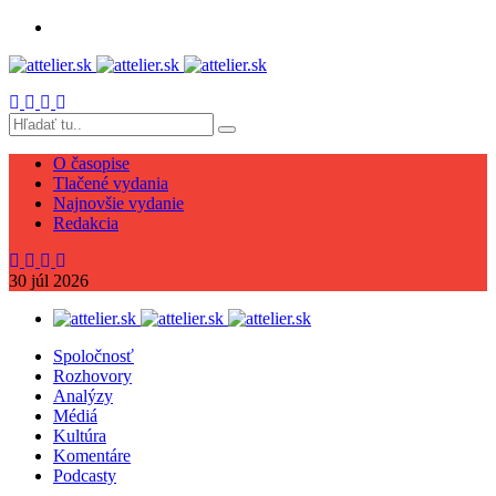
O časopise
Tlačené vydania
Najnovšie vydanie
Redakcia
30
júl
2026
Spoločnosť
Rozhovory
Analýzy
Médiá
Kultúra
Komentáre
Podcasty