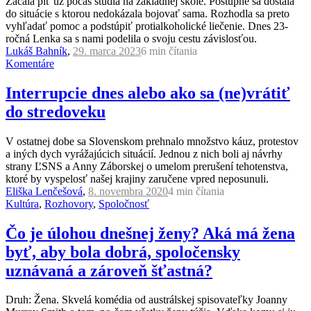
Začala piť už počas štúdia na základnej škole. Postupne sa dostala
do situácie s ktorou nedokázala bojovať sama. Rozhodla sa preto
vyhľadať pomoc a podstúpiť protialkoholické liečenie. Dnes 23-
ročná Lenka sa s nami podelila o svoju cestu závislosťou.
Lukáš Bahník
,
29. marca 2023
6 min
čítania
Komentáre
Interrupcie dnes alebo ako sa (ne)vrátiť
do stredoveku
V ostatnej dobe sa Slovenskom prehnalo množstvo káuz, protestov
a iných dych vyrážajúcich situácií. Jednou z nich boli aj návrhy
strany ĽSNS a Anny Záborskej o umelom prerušení tehotenstva,
ktoré by vyspelosť našej krajiny zaručene vpred neposunuli.
Eliška Lenčešová
,
8. novembra 2020
4 min
čítania
Kultúra
,
Rozhovory
,
Spoločnosť
Čo je úlohou dnešnej ženy? Aká má žena
byť, aby bola dobrá, spoločensky
uznávaná a zároveň šťastná?
Druh: Žena. Skvelá komédia od austrálskej spisovateľky Joanny