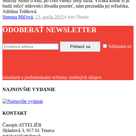
Murray Smith o tom, po čom všetky ženy túžia. Vďaka komu si ju
budú môcť milovníci divadla pozrieť, nám prezradila jej režisérka,
Adriána Totíková.
Simona Mičová
,
23. apríla 2015
4 min
čítania
ODOBERAŤ NEWSLETTER
Súhlasím so
zásadami a podmienkami ochrany osobných údajov.
NAJNOVŠIE VYDANIE
KONTAKT
Časopis ATTELIÉR
Skladová 3, 917 01 Trnava
redakcia@attelier.sk