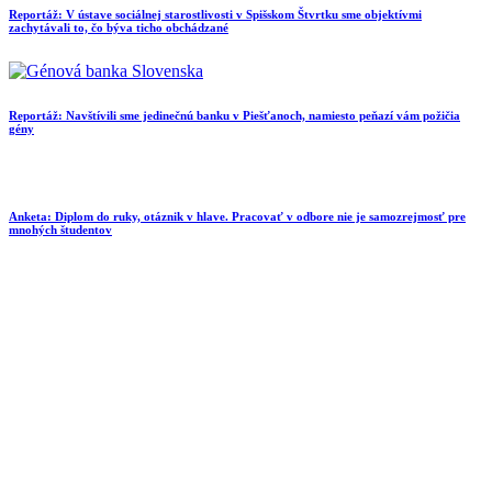
Reportáž: V ústave sociálnej starostlivosti v Spišskom Štvrtku sme objektívmi
zachytávali to, čo býva ticho obchádzané
Reportáž: Navštívili sme jedinečnú banku v Piešťanoch, namiesto peňazí vám požičia
gény
Anketa: Diplom do ruky, otáznik v hlave. Pracovať v odbore nie je samozrejmosť pre
mnohých študentov