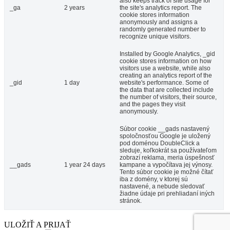
also keeps track of site usage for
_ga
2 years
the site's analytics report. The
cookie stores information
anonymously and assigns a
randomly generated number to
recognize unique visitors.
Installed by Google Analytics, _gid
cookie stores information on how
visitors use a website, while also
creating an analytics report of the
_gid
1 day
website's performance. Some of
the data that are collected include
the number of visitors, their source,
and the pages they visit
anonymously.
Súbor cookie __gads nastavený
spoločnosťou Google je uložený
pod doménou DoubleClick a
sleduje, koľkokrát sa používateľom
zobrazí reklama, meria úspešnosť
__gads
1 year 24 days
kampane a vypočítava jej výnosy.
Tento súbor cookie je možné čítať
iba z domény, v ktorej sú
nastavené, a nebude sledovať
žiadne údaje pri prehliadaní iných
stránok.
ULOŽIŤ A PRIJAŤ