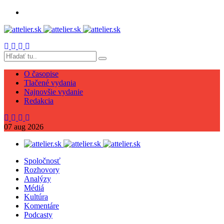
O časopise
Tlačené vydania
Najnovšie vydanie
Redakcia
07
aug
2026
Spoločnosť
Rozhovory
Analýzy
Médiá
Kultúra
Komentáre
Podcasty