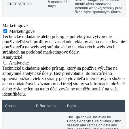
služba Google recaptcha na
5 months 27
_GRECAPTCHA
identifikáciu robotov na
days
ochranu webovej stránky pred
škodlivými spamovými útokmi.
Marketingové
Marketingové
Technické ukladanie alebo prístup je potrebný na vytvorenie
používateľských profilov na zasielanie reklamy alebo na sledovanie
používateľa na webovej stránke alebo na viacerých webových
stránkach na podobné marketingové účely.
Analytické
Analytické
Technické ukladanie alebo prístup, ktorý sa používa výlučne na
anonymné analytické účely. Bez predvolania, dobrovoľného
splnenia požiadaviek zo strany poskytovateľa internetových služieb
alebo dodatočných záznamov od tretej strany sa informácie uložené
alebo získané len na tento účel zvyčajne nemôžu použiť na vašu
identifikáciu.
Cookie
Dĺžka trvania
Popis
The _ga cookie, installed by
Google Analytics, calculates visitor,
session and campaign data and