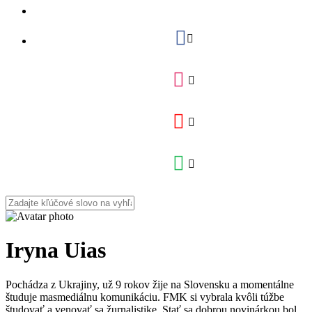
Iryna Uias
Pochádza z Ukrajiny, už 9 rokov žije na Slovensku a momentálne
študuje masmediálnu komunikáciu. FMK si vybrala kvôli túžbe
študovať a venovať sa žurnalistike. Stať sa dobrou novinárkou bol