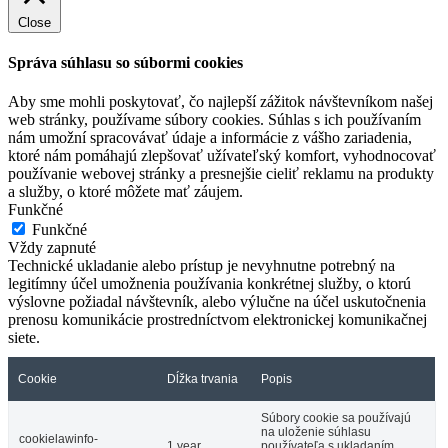
Close
Správa súhlasu so súbormi cookies
Aby sme mohli poskytovať, čo najlepší zážitok návštevníkom našej
web stránky, používame súbory cookies. Súhlas s ich používaním
nám umožní spracovávať údaje a informácie z vášho zariadenia,
ktoré nám pomáhajú zlepšovať užívateľský komfort, vyhodnocovať
používanie webovej stránky a presnejšie cieliť reklamu na produkty
a služby, o ktoré môžete mať záujem.
Funkčné
Funkčné
Vždy zapnuté
Technické ukladanie alebo prístup je nevyhnutne potrebný na
legitímny účel umožnenia používania konkrétnej služby, o ktorú
výslovne požiadal návštevník, alebo výlučne na účel uskutočnenia
prenosu komunikácie prostredníctvom elektronickej komunikačnej
siete.
Cookie
Dĺžka trvania
Popis
Súbory cookie sa používajú
na uloženie súhlasu
cookielawinfo-
1 year
používateľa s ukladaním