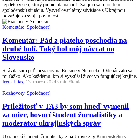
jej detsky sen, ktorý premenila na cieľ. Zaujma sa o politiku a
spoločenskú situáciu. Vysvetľovať témy súvisiace s Ukrajinou
považuje za svoju povinnosť.
Komentáre
,
Spoločnosť
Komentár: Pád z piateho poschodia na
druhé bolí. Taký bol môj návrat na
Slovensko
Strávila som päť mesiacov na Erasme v Nemecku. Odchádzalo sa
mi ťažko. Ako každému, kto si vyskúšal život vo fungujúcej krajine.
Iryna Uias
,
13. marca 2024
3 min
čítania
Rozhovory
,
Spoločnosť
Príležitosť v TA3 by som hneď vymenil
za mier, hovorí študent žurnalistiky a
moderátor ukrajinských správ
Ukrajinskí študenti žurnalistiky z na Univerzity Komenského v