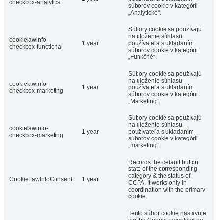
checkbox-analytics
súborov cookie v kategórii
„Analytické“.
Súbory cookie sa používajú
na uloženie súhlasu
cookielawinfo-
1 year
používateľa s ukladaním
checkbox-functional
súborov cookie v kategórii
„Funkčné“.
Súbory cookie sa používajú
na uloženie súhlasu
cookielawinfo-
1 year
používateľa s ukladaním
checkbox-marketing
súborov cookie v kategórii
„Marketing“.
Súbory cookie sa používajú
na uloženie súhlasu
cookielawinfo-
1 year
používateľa s ukladaním
checkbox-marketing
súborov cookie v kategórii
„marketing“.
Records the default button
state of the corresponding
category & the status of
CookieLawInfoConsent
1 year
CCPA. It works only in
coordination with the primary
cookie.
Tento súbor cookie nastavuje