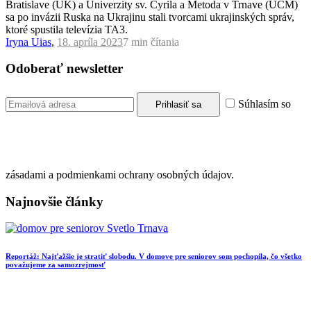
Bratislave (UK) a Univerzity sv. Cyrila a Metoda v Trnave (UCM)
sa po invázii Ruska na Ukrajinu stali tvorcami ukrajinských správ,
ktoré spustila televízia TA3.
Iryna Uias
,
18. apríla 2023
7 min
čítania
Odoberať newsletter
Súhlasím so
zásadami a podmienkami ochrany osobných údajov.
Najnovšie články
Reportáž: Najťažšie je stratiť slobodu. V domove pre seniorov som pochopila, čo všetko
považujeme za samozrejmosť