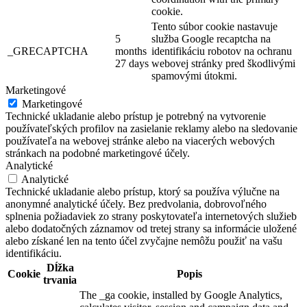
cookie.
Tento súbor cookie nastavuje
5
služba Google recaptcha na
_GRECAPTCHA
months
identifikáciu robotov na ochranu
27 days
webovej stránky pred škodlivými
spamovými útokmi.
Marketingové
Marketingové
Technické ukladanie alebo prístup je potrebný na vytvorenie
používateľských profilov na zasielanie reklamy alebo na sledovanie
používateľa na webovej stránke alebo na viacerých webových
stránkach na podobné marketingové účely.
Analytické
Analytické
Technické ukladanie alebo prístup, ktorý sa používa výlučne na
anonymné analytické účely. Bez predvolania, dobrovoľného
splnenia požiadaviek zo strany poskytovateľa internetových služieb
alebo dodatočných záznamov od tretej strany sa informácie uložené
alebo získané len na tento účel zvyčajne nemôžu použiť na vašu
identifikáciu.
Dĺžka
Cookie
Popis
trvania
The _ga cookie, installed by Google Analytics,