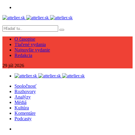
O časopise
Tlačené vydania
Najnovšie vydanie
Redakcia
29
júl
2026
Spoločnosť
Rozhovory
Analýzy
Médiá
Kultúra
Komentáre
Podcasty