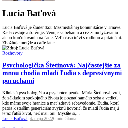
Lucia Baťová
Lucia Baťová je študentkou Masmediálnej komunikácie v Trnave.
Rada cestuje a šoféruje. Venuje sa behaniu a cez zimu lyžovaniu
alebo korčuľovaniu na ľade. Veľa času trávi s rodinou a priateľmi.
Zbožňuje motýle a caffe latte.
Rozhovory
Psychologička Štetinová: Najčastejšie za
mnou chodia mladí ľudia s depresívnymi
poruchami
Klinická psychologička a psychoterapeutka Mária Štetinová tvrdí,
že základom spokojného života je poznať samého seba a vedieť,
kde máme svoje hranice a mať zdravé sebavedomie. Ľudia, ktorí
patria k starším generáciám zvyknú hovoriť, že mladí ľudia majú
teraz ľahší život, než mali oni. Myslíte si,...
Lucia Baťová
,
4. mája 2022
6 min
čítania