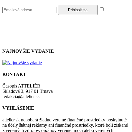
Súhlasím so
zásadami a podmienkami ochrany osobných údajov.
NAJNOVŠIE VYDANIE
KONTAKT
Časopis ATTELIÉR
Skladová 3, 917 01 Trnava
redakcia@attelier.sk
VYHLÁSENIE
attelier.sk nepoberá žiadne verejné finančné prostriedky poskytnuté
na účely štátnej reklamy ani finančné prostriedky, ktoré boli získané
z verejných zdrojov, orgánov verejnej moci alebo verejných