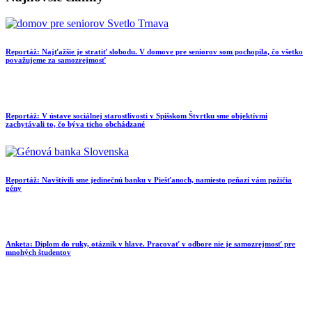
Reportáž: Najťažšie je stratiť slobodu. V domove pre seniorov som pochopila, čo všetko
považujeme za samozrejmosť
Reportáž: V ústave sociálnej starostlivosti v Spišskom Štvrtku sme objektívmi
zachytávali to, čo býva ticho obchádzané
Reportáž: Navštívili sme jedinečnú banku v Piešťanoch, namiesto peňazí vám požičia
gény
Anketa: Diplom do ruky, otáznik v hlave. Pracovať v odbore nie je samozrejmosť pre
mnohých študentov