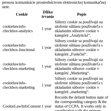
prenosu komunikácie prostredníctvom elektronickej komunikačnej
siete.
Dĺžka
Cookie
Popis
trvania
Súbory cookie sa používajú na
cookielawinfo-
uloženie súhlasu používateľa s
1 year
checkbox-analytics
ukladaním súborov cookie v
kategórii „Analytické“.
Súbory cookie sa používajú na
cookielawinfo-
uloženie súhlasu používateľa s
1 year
checkbox-functional
ukladaním súborov cookie v
kategórii „Funkčné“.
Súbory cookie sa používajú na
cookielawinfo-
uloženie súhlasu používateľa s
1 year
checkbox-marketing
ukladaním súborov cookie v
kategórii „Marketing“.
Súbory cookie sa používajú na
cookielawinfo-
uloženie súhlasu používateľa s
1 year
checkbox-marketing
ukladaním súborov cookie v
kategórii „marketing“.
Records the default button state of
the corresponding category & the
CookieLawInfoConsent
1 year
status of CCPA. It works only in
coordination with the primary