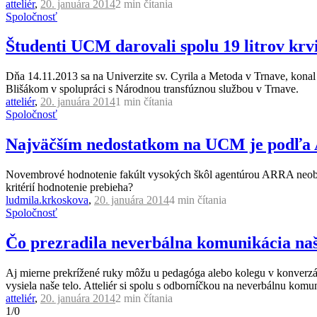
atteliér
,
20. januára 2014
2 min
čítania
Spoločnosť
Študenti UCM darovali spolu 19 litrov krv
Dňa 14.11.2013 sa na Univerzite sv. Cyrila a Metoda v Trnave, k
Blišákom v spolupráci s Národnou transfúznou službou v Trnave.
atteliér
,
20. januára 2014
1 min
čítania
Spoločnosť
Najväčším nedostatkom na UCM je podľa
Novembrové hodnotenie fakúlt vysokých škôl agentúrou ARRA neobi
kritérií hodnotenie prebieha?
ludmila.krkoskova
,
20. januára 2014
4 min
čítania
Spoločnosť
Čo prezradila neverbálna komunikácia naš
Aj mierne prekrížené ruky môžu u pedagóga alebo kolegu v konverzác
vysiela naše telo. Atteliér si spolu s odborníčkou na neverbálnu komu
atteliér
,
20. januára 2014
2 min
čítania
1/0