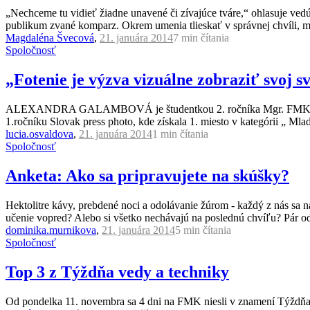
„Nechceme tu vidieť žiadne unavené či zívajúce tváre,“ ohlasuje vedú
publikum zvané komparz. Okrem umenia tlieskať v správnej chvíli, mus
Magdaléna Švecová
,
21. januára 2014
7 min
čítania
Spoločnosť
„Fotenie je výzva vizuálne zobraziť svoj s
ALEXANDRA GALAMBOVÁ je študentkou 2. ročníka Mgr. FMK. Okre
1.ročníku Slovak press photo, kde získala 1. miesto v kategórii „ Mladí
lucia.osvaldova
,
21. januára 2014
1 min
čítania
Spoločnosť
Anketa: Ako sa pripravujete na skúšky?
Hektolitre kávy, prebdené noci a odolávanie žúrom - každý z nás sa 
učenie vopred? Alebo si všetko nechávajú na poslednú chvíľu? Pár odp
dominika.murnikova
,
21. januára 2014
5 min
čítania
Spoločnosť
Top 3 z Týždňa vedy a techniky
Od pondelka 11. novembra sa 4 dni na FMK niesli v znamení Týždňa vedy