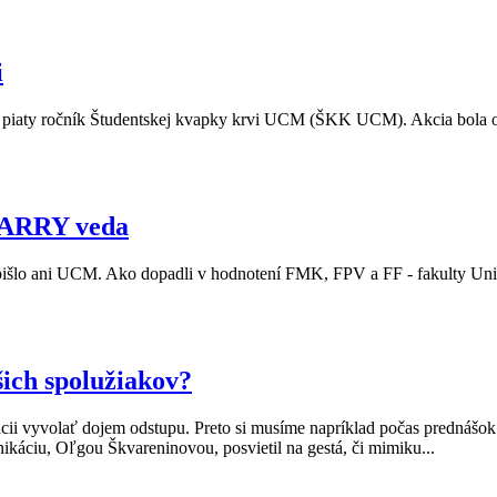
i
onal piaty ročník Študentskej kvapky krvi UCM (ŠKK UCM). Akcia bo
 ARRY veda
šlo ani UCM. Ako dopadli v hodnotení FMK, FPV a FF - fakulty Univ
ich spolužiakov?
ii vyvolať dojem odstupu. Preto si musíme napríklad počas prednášok 
nikáciu, Oľgou Škvareninovou, posvietil na gestá, či mimiku...