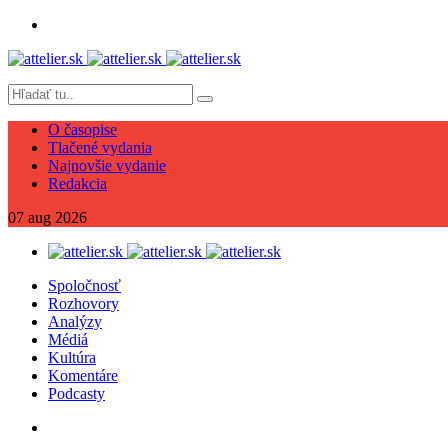
O časopise
Tlačené vydania
Najnovšie vydanie
Redakcia
07
aug
2026
Spoločnosť
Rozhovory
Analýzy
Médiá
Kultúra
Komentáre
Podcasty