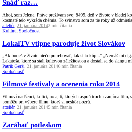
Snáď raz…
Ahoj, som Jelena. Práve prežívam svoj 8495. deň v živote v bledej k
kostnaté telo vykráda chémia. To svinstvo som za tie roky už odmietla 
atteliér
,
21. januára 2014
2 min
čítania
Kultúra
,
Spoločnosť
LokalTV vtipne paroduje život Slovákov
„Ak budeš v živote niečo potrebovať, tak si to kúp...“ „Nemáš mi cigar
Lakatoša, ktoré sa stali kultovou záležitosťou a dostali sa do slangu m
Patrik Gerši
,
21. januára 2014
6 min
čítania
Spoločnosť
Filmové festivaly a ocenenia roku 2014
Filmoví nadšenci, kritici, no aj tí, ktorých aspoň trochu zaujíma film,
pomôžu pri výbere filmu, ktorý si neskôr pozrú.
atteliér
,
21. januára 2014
5 min
čítania
Spoločnosť
Zarábať potleskom