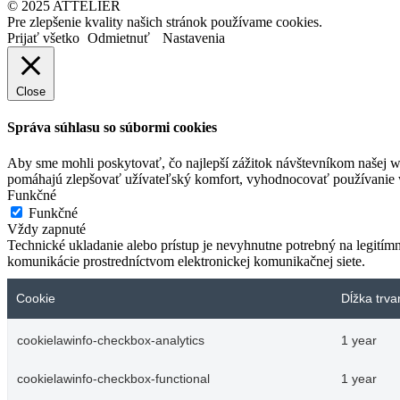
© 2025 ATTELIÉR
Pre zlepšenie kvality našich stránok používame cookies.
Prijať všetko
Odmietnuť
Nastavenia
Close
Správa súhlasu so súbormi cookies
Aby sme mohli poskytovať, čo najlepší zážitok návštevníkom našej w
pomáhajú zlepšovať užívateľský komfort, vyhodnocovať používanie we
Funkčné
Funkčné
Vždy zapnuté
Technické ukladanie alebo prístup je nevyhnutne potrebný na legitím
komunikácie prostredníctvom elektronickej komunikačnej siete.
Cookie
Dĺžka trva
cookielawinfo-checkbox-analytics
1 year
cookielawinfo-checkbox-functional
1 year