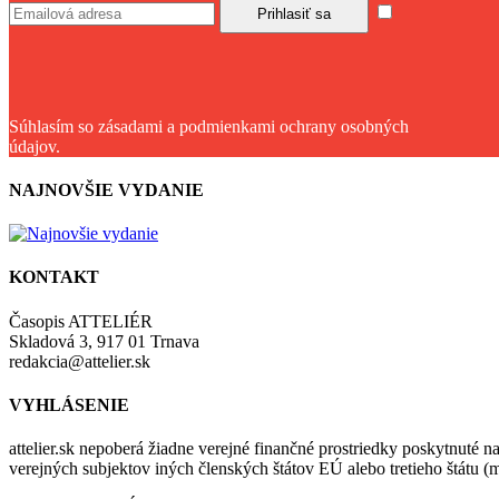
Súhlasím so zásadami a podmienkami ochrany osobných
údajov.
NAJNOVŠIE VYDANIE
KONTAKT
Časopis ATTELIÉR
Skladová 3, 917 01 Trnava
redakcia@attelier.sk
VYHLÁSENIE
attelier.sk nepoberá žiadne verejné finančné prostriedky poskytnuté na
verejných subjektov iných členských štátov EÚ alebo tretieho štátu 