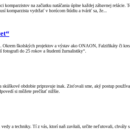
ci komparzistov na začiatku natáčania úplne každej zábavnej relácie. 
í komparzista vydržať v horúcom štúdiu a tváriť sa, že...
vet“
m školských projektov a výstav ako ONAON, Falzifikáty či krea
 fotografi do 25 rokov a študenti žurnalistiky“.
na skúškové obdobie pripravuje inak. Zisťovali sme, aký postup použív
ovedí si môžete prečítať nižšie.
 a techniky. Tí z vás, ktorí naň zavítali, určite neľutovali, chvály s