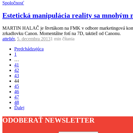
Spoločnosť
Estetická manipulácia reality sa mnohým 
MARTIN HALAČ je štvrtákom na FMK v odbore marketingová komunikác
zrkadlovku Canon. Momentálne fotí na 7D, taktiež od Canonu.
atteliér
,
5. decembra 2013
1 min
čítania
Predchádzajúca
1
…
41
42
43
44
45
46
47
48
Ďalej
ODOBERAŤ NEWSLETTER