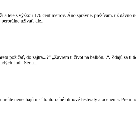
oži a tele s výškou 176 centimetrov. Áno správne, prežívam, už dávno
perorálne užívať, ale...
etu požičať, do zajtra...?“ „Zavrem ti život na balkón...“. Zdajú sa ti
ladých ľudí. Séria...
 si určite nenechajú ujsť tohtoročné filmové festivaly a ocenenia. Pre m