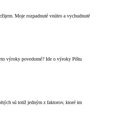
 nežijem. Moje rozpadnuté vnútro a vychudnuté
 tieto výroky povedomé? Ide o výroky Pištu
nohých sú totiž jedným z faktorov, ktoré im