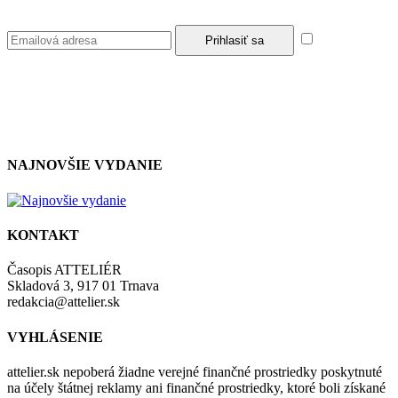
Súhlasím so
zásadami a podmienkami ochrany osobných údajov.
NAJNOVŠIE VYDANIE
KONTAKT
Časopis ATTELIÉR
Skladová 3, 917 01 Trnava
redakcia@attelier.sk
VYHLÁSENIE
attelier.sk nepoberá žiadne verejné finančné prostriedky poskytnuté
na účely štátnej reklamy ani finančné prostriedky, ktoré boli získané