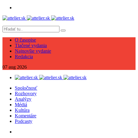
O časopise
Tlačené vydania
Najnovšie vydanie
Redakcia
07
aug
2026
Spoločnosť
Rozhovory
Analýzy
Médiá
Kultúra
Komentáre
Podcasty