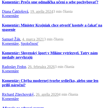
Komentár: Prečo sme odmalička učení o sebe pochybovať?
Diana Čaklošová
,
19. apríla 2024
3 min
čítania
Komentáre
Komentár: Minister Krajniak chce otvoriť kostoly a čakať na
spasenie
Samuel Žák
,
4. marca 2021
3 min
čítania
Komentáre
,
Spoločnosť
Komentár: Slovenský šport v Miláne vytriezvel. Tatry nám
medaily nevyhrajú
Radoslav Fedor
,
26. februára 2026
3 min
čítania
Komentáre
Komentár: Chýba modernej tvorbe srdiečko, alebo sme len
príliš nároční?
Richard Zliechovský
,
26. apríla 2020
4 min
čítania
Komentáre