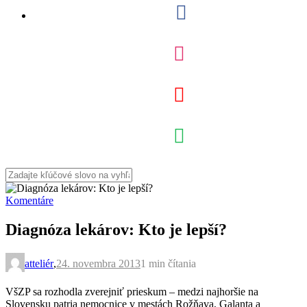
Komentáre
Diagnóza lekárov: Kto je lepší?
atteliér
,
24. novembra 2013
1 min
čítania
VšZP sa rozhodla zverejniť prieskum – medzi najhoršie na
Slovensku patria nemocnice v mestách Rožňava, Galanta a