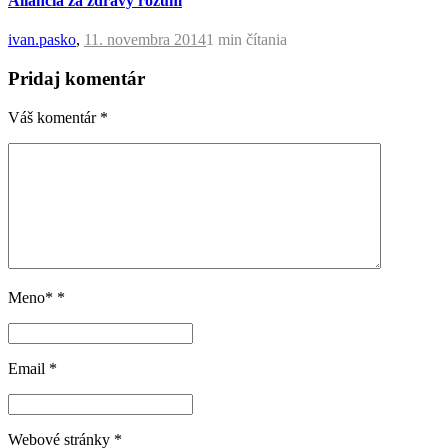
Aliancia za zdravý rozum
ivan.pasko
,
11. novembra 2014
1 min
čítania
Pridaj komentár
Váš komentár
*
Meno*
*
Email
*
Webové stránky
*