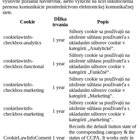
výslovne požiadal návštevník, alebo výlučne na účel uskutočnenia
prenosu komunikácie prostredníctvom elektronickej komunikačnej
siete.
Dĺžka
Cookie
Popis
trvania
Súbory cookie sa používajú na
cookielawinfo-
uloženie súhlasu používateľa s
1 year
checkbox-analytics
ukladaním súborov cookie v
kategórii „Analytické“.
Súbory cookie sa používajú na
cookielawinfo-
uloženie súhlasu používateľa s
1 year
checkbox-functional
ukladaním súborov cookie v
kategórii „Funkčné“.
Súbory cookie sa používajú na
cookielawinfo-
uloženie súhlasu používateľa s
1 year
checkbox-marketing
ukladaním súborov cookie v
kategórii „Marketing“.
Súbory cookie sa používajú na
cookielawinfo-
uloženie súhlasu používateľa s
1 year
checkbox-marketing
ukladaním súborov cookie v
kategórii „marketing“.
Records the default button state of
the corresponding category & the
CookieLawInfoConsent
1 year
status of CCPA. It works only in