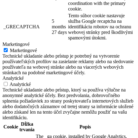
coordination with the primary
cookie.
Tento súbor cookie nastavuje
5
služba Google recaptcha na
_GRECAPTCHA
months
identifikáciu robotov na ochranu
27 days
webovej stránky pred škodlivými
spamovými útokmi.
Marketingové
Marketingové
Technické ukladanie alebo prístup je potrebný na vytvorenie
používateľských profilov na zasielanie reklamy alebo na sledovanie
používateľa na webovej stránke alebo na viacerých webových
stránkach na podobné marketingové účely.
Analytické
Analytické
Technické ukladanie alebo prístup, ktorý sa používa výlučne na
anonymné analytické účely. Bez predvolania, dobrovoľného
splnenia požiadaviek zo strany poskytovateľa internetových služieb
alebo dodatočných záznamov od tretej strany sa informácie uložené
alebo získané len na tento účel zvyčajne nemôžu použiť na vašu
identifikáciu.
Dĺžka
Cookie
Popis
trvania
The _ga cookie, installed by Google Analytics,