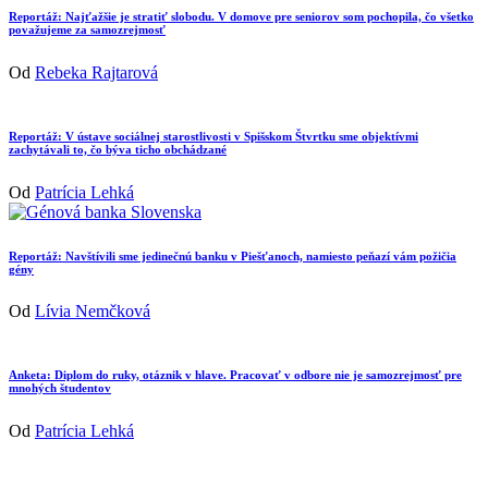
Reportáž: Najťažšie je stratiť slobodu. V domove pre seniorov som pochopila, čo všetko
považujeme za samozrejmosť
Od
Rebeka Rajtarová
Reportáž: V ústave sociálnej starostlivosti v Spišskom Štvrtku sme objektívmi
zachytávali to, čo býva ticho obchádzané
Od
Patrícia Lehká
Reportáž: Navštívili sme jedinečnú banku v Piešťanoch, namiesto peňazí vám požičia
gény
Od
Lívia Nemčková
Anketa: Diplom do ruky, otáznik v hlave. Pracovať v odbore nie je samozrejmosť pre
mnohých študentov
Od
Patrícia Lehká