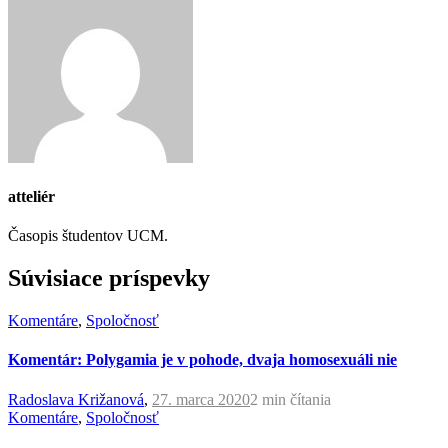
atteliér
Časopis študentov UCM.
Súvisiace príspevky
Komentáre
,
Spoločnosť
Komentár: Polygamia je v pohode, dvaja homosexuáli nie
Radoslava Križanová
,
27. marca 2020
2 min
čítania
Komentáre
,
Spoločnosť