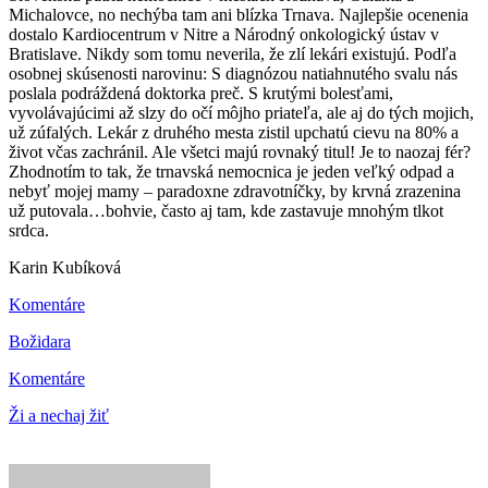
Michalovce, no nechýba tam ani blízka Trnava. Najlepšie ocenenia
dostalo Kardiocentrum v Nitre a Národný onkologický ústav v
Bratislave. Nikdy som tomu neverila, že zlí lekári existujú. Podľa
osobnej skúsenosti narovinu: S diagnózou natiahnutého svalu nás
poslala podráždená doktorka preč. S krutými bolesťami,
vyvolávajúcimi až slzy do očí môjho priateľa, ale aj do tých mojich,
už zúfalých. Lekár z druhého mesta zistil upchatú cievu na 80% a
život včas zachránil. Ale všetci majú rovnaký titul! Je to naozaj fér?
Zhodnotím to tak, že trnavská nemocnica je jeden veľký odpad a
nebyť mojej mamy – paradoxne zdravotníčky, by krvná zrazenina
už putovala…bohvie, často aj tam, kde zastavuje mnohým tlkot
srdca.
Karin Kubíková
Komentáre
Božidara
Komentáre
Ži a nechaj žiť