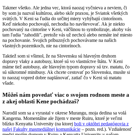
Takmer všetko. Ale jedna vec, ktorá naozaj vyčnieva a neviem, či
by som ju nazval kultúrou, alebo skôr praxou, je Sviatok všetkých
svätých. V Keni sa ľudia do určitej miery vyhýbajú cintorínom.
Keď niekoho pochovajú, nechodia ho navštevovať. Ak je niekto
pochovaný na cintoríne v Keni, väčšinou to symbolizuje, akoby vás
tam ľudia “zahodili”, pretože vás už nechcú alebo nemáte iné miesto
na pochovanie. Svojich príbuzných pochovávame na našich
vlastných pozemkoch, nie na cintorínoch.
Taktiež som si všimol, že na Slovensku sú hlavným druhom
dopravy vlaky a autobusy, ktoré sú vo vlastníctve štátu. V Keni
máme tiež autobusy, ale hlavným typom dopravy sú tzv. matatu, čo
sú súkromné minibusy. Ak chcete cestovať po Slovensku, musíte si
to naozaj vopred dobre naplánovať, zatiaľ čo v Keni sú matatu
všade.
Môžeš nám povedať viac o svojom rodnom meste a
z akej oblasti Kene pochádzaš?
Narodil som sa a vyrastal v okrese Murangu, moja dedina sa volá
Kangema. Momentálne ale žijem v meste Ruiru, ktoré je veľmi
blízko Kenyatta University (na ktorej
boli v októbri pedagógovia z
našej Fakulty masmediálnej komunikácie
– pozn. red.). Vzdialenosť
medzi mojím domom v Ruiru a Kenyatta University v našom