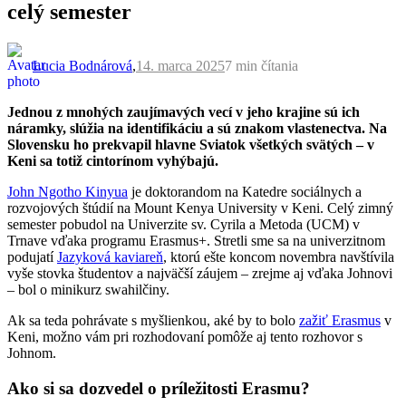
celý semester
Lucia Bodnárová
,
14. marca 2025
7 min
čítania
Jednou z mnohých zaujímavých vecí v jeho krajine sú ich
náramky, slúžia na identifikáciu a sú znakom vlastenectva. Na
Slovensku ho prekvapil hlavne Sviatok všetkých svätých – v
Keni sa totiž cintorínom vyhýbajú.
John Ngotho Kinyua
je doktorandom na Katedre sociálnych a
rozvojových štúdií na Mount Kenya University v Keni. Celý zimný
semester pobudol na Univerzite sv. Cyrila a Metoda (UCM) v
Trnave vďaka programu Erasmus+. Stretli sme sa na univerzitnom
podujatí
Jazyková kaviareň
, ktorú ešte koncom novembra navštívila
vyše stovka študentov a najväčší záujem – zrejme aj vďaka Johnovi
– bol o minikurz swahilčiny.
Ak sa teda pohrávate s myšlienkou, aké by to bolo
zažiť Erasmus
v
Keni, možno vám pri rozhodovaní pomôže aj tento rozhovor s
Johnom.
Ako si sa dozvedel o príležitosti Erasmu?