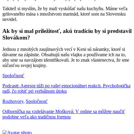
Taktiež si myslím, že by mali vyskúšať našu kuchyňu. Máme veľa
grilovaného mäsa s množstvom marinád, ktoré som na Slovensku
nevidel.
Ak by si mal príležitosť, akú tradíciu by si predstavil
Slovákom?
Jednou z mnohých zaujímavých vecí v Keni sú náramky, ktoré si
dávame na zápästie. Obsahujú našu vlajku a používame ich na to,
aby sme sa navzájom identifikovali. Je to znak vlastenectva, že sme
súčasťou svojej krajiny.
Spoločnosť
Podcastt: Agresor túži po vašej emocionálnej reakcii. Psychologička
radí, čo robiť pri verbálnom útoku
Rozhovory
,
Spoločnosť
Odborníčka na vzdelávanie Mošková: V online sa môžete naučiť
podobne veľa ako tradičnou formou