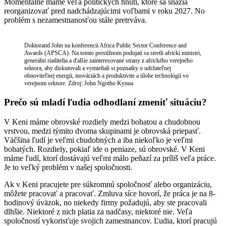
Momentálne máme veľa politických hnutí, ktoré sa snažia
reorganizovať pred nadchádzajúcimi voľbami v roku 2027. No
problém s nezamestnanosťou stále pretrváva.
Doktorand John na konferencii Africa Public Sector Conference and
Awards (APSCA). Na tomto prestížnom podujatí sa stretli africkí ministri,
generálni riaditelia a ďalšie zainteresované strany z afrického verejného
sektora, aby diskutovali a vymieňali si poznatky o udržateľnej
obnoviteľnej energii, inováciách a produktivite a úlohe technológií vo
verejnom sektore. Zdroj: John Ngotho Kynua
Prečo sú mladí ľudia odhodlaní zmeniť situáciu?
V Keni máme obrovské rozdiely medzi bohatou a chudobnou
vrstvou, medzi týmito dvoma skupinami je obrovská priepasť.
Väčšina ľudí je veľmi chudobných a iba niekoľko je veľmi
bohatých. Rozdiely, pokiaľ ide o peniaze, sú obrovské. V Keni
máme ľudí, ktorí dostávajú veľmi málo peňazí za príliš veľa práce.
Je to veľký problém v našej spoločnosti.
Ak v Keni pracujete pre súkromnú spoločnosť alebo organizáciu,
môžete pracovať a pracovať. Zmluva síce hovorí, že práca je na 8-
hodinový úväzok, no niekedy firmy požadujú, aby ste pracovali
dlhšie. Niektoré z nich platia za nadčasy, niektoré nie. Veľa
spoločností vykorisťuje svojich zamestnancov. Ľudia, ktorí pracujú