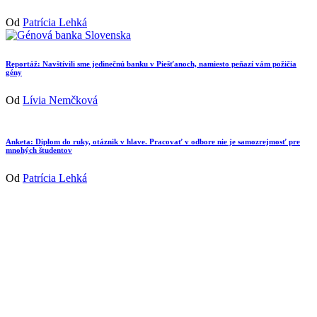
Od
Patrícia Lehká
Reportáž: Navštívili sme jedinečnú banku v Piešťanoch, namiesto peňazí vám požičia
gény
Od
Lívia Nemčková
Anketa: Diplom do ruky, otáznik v hlave. Pracovať v odbore nie je samozrejmosť pre
mnohých študentov
Od
Patrícia Lehká