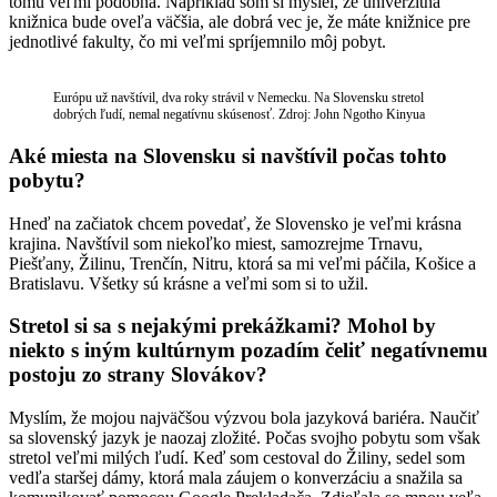
tomu veľmi podobná. Napríklad som si myslel, že univerzitná
knižnica bude oveľa väčšia, ale dobrá vec je, že máte knižnice pre
jednotlivé fakulty, čo mi veľmi spríjemnilo môj pobyt.
Európu už navštívil, dva roky strávil v Nemecku. Na Slovensku stretol
dobrých ľudí, nemal negatívnu skúsenosť. Zdroj: John Ngotho Kinyua
Aké miesta na Slovensku si navštívil počas tohto
pobytu?
Hneď na začiatok chcem povedať, že Slovensko je veľmi krásna
krajina. Navštívil som niekoľko miest, samozrejme Trnavu,
Piešťany, Žilinu, Trenčín, Nitru, ktorá sa mi veľmi páčila, Košice a
Bratislavu. Všetky sú krásne a veľmi som si to užil.
Stretol si sa s nejakými prekážkami? Mohol by
niekto s iným kultúrnym pozadím čeliť negatívnemu
postoju zo strany Slovákov?
Myslím, že mojou najväčšou výzvou bola jazyková bariéra. Naučiť
sa slovenský jazyk je naozaj zložité. Počas svojho pobytu som však
stretol veľmi milých ľudí. Keď som cestoval do Žiliny, sedel som
vedľa staršej dámy, ktorá mala záujem o konverzáciu a snažila sa