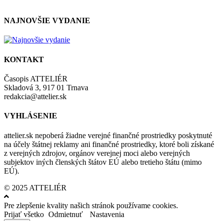
zásadami a podmienkami ochrany osobných údajov.
NAJNOVŠIE VYDANIE
KONTAKT
Časopis ATTELIÉR
Skladová 3, 917 01 Trnava
redakcia@attelier.sk
VYHLÁSENIE
attelier.sk nepoberá žiadne verejné finančné prostriedky poskytnuté
na účely štátnej reklamy ani finančné prostriedky, ktoré boli získané
z verejných zdrojov, orgánov verejnej moci alebo verejných
subjektov iných členských štátov EÚ alebo tretieho štátu (mimo
EÚ).
© 2025 ATTELIÉR
Pre zlepšenie kvality našich stránok používame cookies.
Prijať všetko
Odmietnuť
Nastavenia