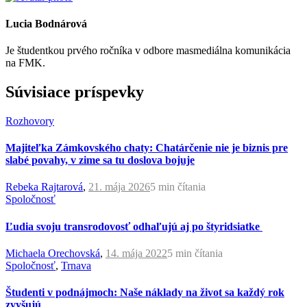
Lucia Bodnárová
Je študentkou prvého ročníka v odbore masmediálna komunikácia
na FMK.
Súvisiace príspevky
Rozhovory
Majiteľka Zámkovského chaty: Chatárčenie nie je biznis pre
slabé povahy, v zime sa tu doslova bojuje
Rebeka Rajtarová
,
21. mája 2026
5 min
čítania
Spoločnosť
Ľudia svoju transrodovosť odhaľujú aj po štyridsiatke
Michaela Orechovská
,
14. mája 2022
5 min
čítania
Spoločnosť
,
Trnava
Študenti v podnájmoch: Naše náklady na život sa každý rok
zvyšujú