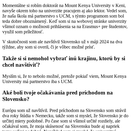
Momentálne si robím doktorát na Mount Kenya University v Keni,
navyše okrem toho na univerzite pracujem aj ako lektor. Vedel som,
že naša škola má partnerstvo s UCM, s týmto programom som bol
teda dobre oboznámený. Keď som si na webovej stránke univerzity
všimol oznam o možnosti prihlásenia sa na Erasmus+ pre študentov,
využil som príležitosť.
V skutočnosti som ale navštívil Slovensko už v máji 2024 na dva
týždne, aby som si overil, či je vôbec možné prísť.
Takže si si nemohol vybrať inú krajinu, ktorú by si
chcel navštíviť?
Myslím si, že to nebolo možné, pretože pokiaľ viem, Mount Kenya
University má partnerstvo iba s UCM.
Aké boli tvoje očakávania pred príchodom na
Slovensko?
Európu som už navštívil. Pred príchodom na Slovensko som strávil
dva roky štúdia v Nemecku, takže som si myslel, že Slovensko je do
určitej miery podobné. Po čase som si všimol určité rozdiely, ale
očakával som, že moja skúsenosť na Slovensku bude aj napriek