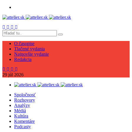
O časopise
Tlačené vydania
Najnovšie vydanie
Redakcia
29
júl
2026
Spoločnosť
Rozhovory
Analýzy
Médiá
Kultúra
Komentáre
Podcasty