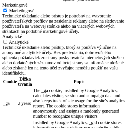
Marketingové
Marketingové
Technické ukladanie alebo prístup je potrebný na vytvorenie
používateľských profilov na zasielanie reklamy alebo na sledovanie
používateľa na webovej stránke alebo na viacerých webových
stránkach na podobné marketingové účely.
Analytické
Analytické
Technické ukladanie alebo prístup, ktorý sa používa výlučne na
anonymné analytické účely. Bez predvolania, dobrovoľného
splnenia požiadaviek zo strany poskytovateľa internetových služieb
alebo dodatočných záznamov od tretej strany sa informácie uložené
alebo získané len na tento účel zvyčajne nemôžu použiť na vašu
identifikáciu.
Dĺžka
Cookie
Popis
trvania
The _ga cookie, installed by Google Analytics,
calculates visitor, session and campaign data and
also keeps track of site usage for the site's analytics
_ga
2 years
report. The cookie stores information
anonymously and assigns a randomly generated
number to recognize unique visitors.
Installed by Google Analytics, _gid cookie stores
information on how visitors use a website, while