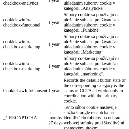
1 year
checkbox-analytics
ukladaním súborov cookie v
kategórii „Analytické“.
Súbory cookie sa používajú na
cookielawinfo-
uloženie súhlasu používateľa s
1 year
checkbox-functional
ukladaním súborov cookie v
kategórii „Funkčné“.
Súbory cookie sa používajú na
cookielawinfo-
uloženie súhlasu používateľa s
1 year
checkbox-marketing
ukladaním súborov cookie v
kategórii „Marketing“.
Súbory cookie sa používajú na
cookielawinfo-
uloženie súhlasu používateľa s
1 year
checkbox-marketing
ukladaním súborov cookie v
kategórii „marketing“.
Records the default button state of
the corresponding category & the
CookieLawInfoConsent
1 year
status of CCPA. It works only in
coordination with the primary
cookie.
Tento súbor cookie nastavuje
5
služba Google recaptcha na
_GRECAPTCHA
months
identifikáciu robotov na ochranu
27 days
webovej stránky pred škodlivými
spamovými útokmi.