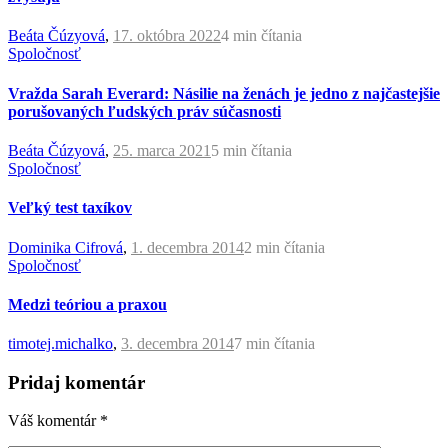
Beáta Čúzyová
,
17. októbra 2022
4 min
čítania
Spoločnosť
Vražda Sarah Everard: Násilie na ženách je jedno z najčastejšie
porušovaných ľudských práv súčasnosti
Beáta Čúzyová
,
25. marca 2021
5 min
čítania
Spoločnosť
Veľký test taxíkov
Dominika Cifrová
,
1. decembra 2014
2 min
čítania
Spoločnosť
Medzi teóriou a praxou
timotej.michalko
,
3. decembra 2014
7 min
čítania
Pridaj komentár
Váš komentár
*