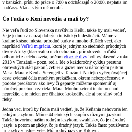
v bankách, prídu do práce o 7:00 a odchádzajú o 20:00, neplatia im
nadčasy. Vláda s tým nič nerobí.
Čo ľudia o Keni nevedia a mali by?
Nie veľa ľudí zo Slovenska navštívilo Keňu, takže by mali vedieť,
že je jednou z naozaj dobrých turistických destinácií. Máme v
krajine krásne miesta, prírodné parky a mnoho ďalších vecí, ako
napríklad
Veľkú migráciu
, ktorá je jedným zo siedmich prírodných
divov Afriky (hlasovali o nich ochranári, prírodovedci a ďalší
odborníci z celého sveta, pričom
víťazné divy
boli vyhlásené v roku
2013 v Tanzánii – pozn. red.). Ide o každoročný cyklus presunu
obrovských stád pakoní, zebier a gaziel medzi národnými parkmi
Masai Mara v Keni a Serengeti v Tanzánii. Na tejto vyčerpávajúcej
ceste zvieratá čelia mnohým prekážkam, okrem nebezpečenstva v
podobe predátorov ako levy či gepardy môžeme spomenúť aj
náročný prechod cez rieku Mara. Mnoho zvierat tento prechod
neprežije, a to nielen pre číhajúce krokodíly, ale aj pre silný prúd
rieky.
Jedna vec, ktorú by ľudia mali vedieť, je, že Keňania nehovoria len
jedným jazykom. Máme 44 etnických skupín s rôznymi jazykmi.
Takže hovoríme naším rodným jazykom, swahilsky, čo je národný
jazyk, a potom anglicky, čo je úradný jazyk. Takže často používame
tri jazyky v jednej vete. Môj rodný jazyk je Kikuyu.