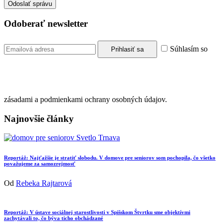
Odoberať newsletter
Súhlasím so
zásadami a podmienkami ochrany osobných údajov.
Najnovšie články
Reportáž: Najťažšie je stratiť slobodu. V domove pre seniorov som pochopila, čo všetko
považujeme za samozrejmosť
Od
Rebeka Rajtarová
Reportáž: V ústave sociálnej starostlivosti v Spišskom Štvrtku sme objektívmi
zachytávali to, čo býva ticho obchádzané