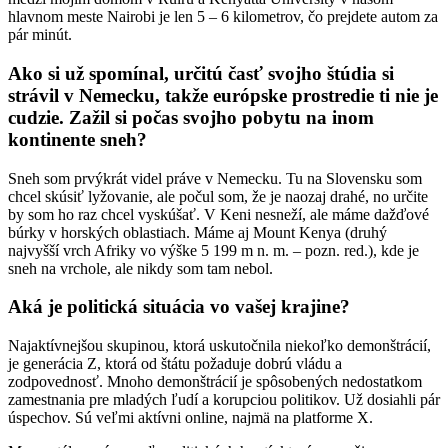
hlavnom meste Nairobi je len 5 – 6 kilometrov, čo prejdete autom za
pár minút.
Ako si už spomínal, určitú časť svojho štúdia si
strávil v Nemecku, takže európske prostredie ti nie je
cudzie. Zažil si počas svojho pobytu na inom
kontinente sneh?
Sneh som prvýkrát videl práve v Nemecku. Tu na Slovensku som
chcel skúsiť lyžovanie, ale počul som, že je naozaj drahé, no určite
by som ho raz chcel vyskúšať. V Keni nesneží, ale máme dažďové
búrky v horských oblastiach. Máme aj Mount Kenya (druhý
najvyšší vrch Afriky vo výške 5 199 m n. m. – pozn. red.), kde je
sneh na vrchole, ale nikdy som tam nebol.
Aká je politická situácia vo vašej krajine?
Najaktívnejšou skupinou, ktorá uskutočnila niekoľko demonštrácií,
je generácia Z, ktorá od štátu požaduje dobrú vládu a
zodpovednosť. Mnoho demonštrácií je spôsobených nedostatkom
zamestnania pre mladých ľudí a korupciou politikov. Už dosiahli pár
úspechov. Sú veľmi aktívni online, najmä na platforme X.