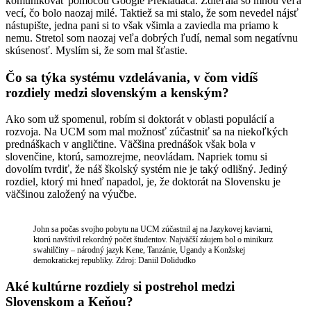
komunikovať pomocou Google Prekladača. Zdieľala so mnou veľa
vecí, čo bolo naozaj milé. Taktiež sa mi stalo, že som nevedel nájsť
nástupište, jedna pani si to však všimla a zaviedla ma priamo k
nemu. Stretol som naozaj veľa dobrých ľudí, nemal som negatívnu
skúsenosť. Myslím si, že som mal šťastie.
Čo sa týka systému vzdelávania, v čom vidíš
rozdiely medzi slovenským a kenským?
Ako som už spomenul, robím si doktorát v oblasti populácií a
rozvoja. Na UCM som mal možnosť zúčastniť sa na niekoľkých
prednáškach v angličtine. Väčšina prednášok však bola v
slovenčine, ktorú, samozrejme, neovládam. Napriek tomu si
dovolím tvrdiť, že náš školský systém nie je taký odlišný. Jediný
rozdiel, ktorý mi hneď napadol, je, že doktorát na Slovensku je
väčšinou založený na výučbe.
John sa počas svojho pobytu na UCM zúčastnil aj na Jazykovej kaviarni,
ktorú navštívil rekordný počet študentov. Najväčší záujem bol o minikurz
swahilčiny – národný jazyk Kene, Tanzánie, Ugandy a Konžskej
demokratickej republiky. Zdroj: Daniil Dolidudko
Aké kultúrne rozdiely si postrehol medzi
Slovenskom a Keňou?