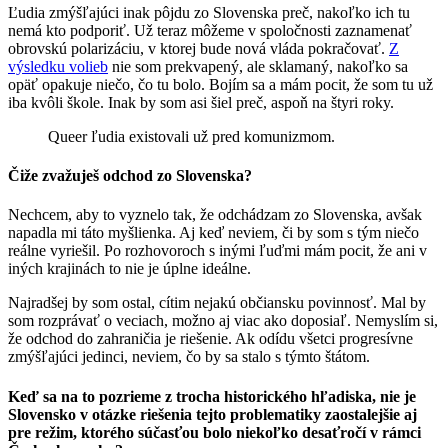
Ľudia zmýšľajúci inak pôjdu zo Slovenska preč, nakoľko ich tu
nemá kto podporiť. Už teraz môžeme v spoločnosti zaznamenať
obrovskú polarizáciu, v ktorej bude nová vláda pokračovať.
Z
výsledku volieb
nie som prekvapený, ale sklamaný, nakoľko sa
opäť opakuje niečo, čo tu bolo. Bojím sa a mám pocit, že som tu už
iba kvôli škole. Inak by som asi šiel preč, aspoň na štyri roky.
Queer ľudia existovali už pred komunizmom.
Čiže zvažuješ odchod zo Slovenska?
Nechcem, aby to vyznelo tak, že odchádzam zo Slovenska, avšak
napadla mi táto myšlienka. Aj keď neviem, či by som s tým niečo
reálne vyriešil. Po rozhovoroch s inými ľuďmi mám pocit, že ani v
iných krajinách to nie je úplne ideálne.
Najradšej by som ostal, cítim nejakú občiansku povinnosť. Mal by
som rozprávať o veciach, možno aj viac ako doposiaľ. Nemyslím si,
že odchod do zahraničia je riešenie. Ak odídu všetci progresívne
zmýšľajúci jedinci, neviem, čo by sa stalo s týmto štátom.
Keď sa na to pozrieme z trocha historického hľadiska, nie je
Slovensko v otázke riešenia tejto problematiky zaostalejšie aj
pre režim, ktorého súčasťou bolo niekoľko desaťročí v rámci