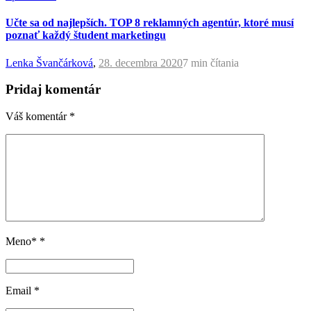
Učte sa od najlepších. TOP 8 reklamných agentúr, ktoré musí
poznať každý študent marketingu
Lenka Švančárková
,
28. decembra 2020
7 min
čítania
Pridaj komentár
Váš komentár
*
Meno*
*
Email
*