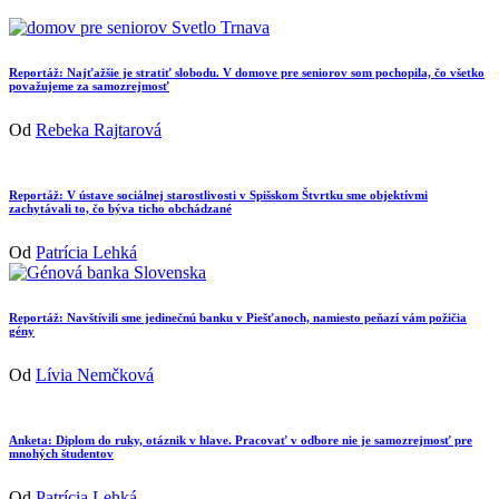
Reportáž: Najťažšie je stratiť slobodu. V domove pre seniorov som pochopila, čo všetko
považujeme za samozrejmosť
Od
Rebeka Rajtarová
Reportáž: V ústave sociálnej starostlivosti v Spišskom Štvrtku sme objektívmi
zachytávali to, čo býva ticho obchádzané
Od
Patrícia Lehká
Reportáž: Navštívili sme jedinečnú banku v Piešťanoch, namiesto peňazí vám požičia
gény
Od
Lívia Nemčková
Anketa: Diplom do ruky, otáznik v hlave. Pracovať v odbore nie je samozrejmosť pre
mnohých študentov
Od
Patrícia Lehká