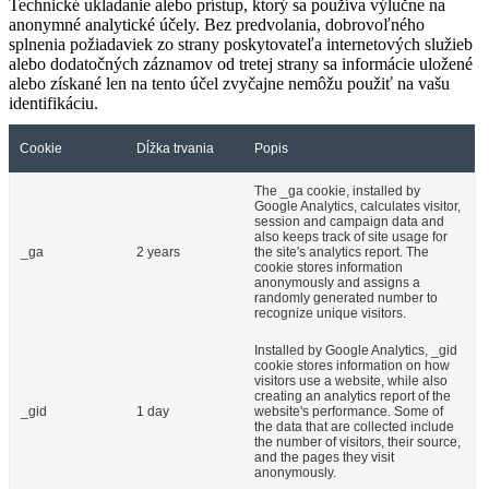
Technické ukladanie alebo prístup, ktorý sa používa výlučne na
anonymné analytické účely. Bez predvolania, dobrovoľného
splnenia požiadaviek zo strany poskytovateľa internetových služieb
alebo dodatočných záznamov od tretej strany sa informácie uložené
alebo získané len na tento účel zvyčajne nemôžu použiť na vašu
identifikáciu.
Cookie
Dĺžka trvania
Popis
The _ga cookie, installed by
Google Analytics, calculates visitor,
session and campaign data and
also keeps track of site usage for
_ga
2 years
the site's analytics report. The
cookie stores information
anonymously and assigns a
randomly generated number to
recognize unique visitors.
Installed by Google Analytics, _gid
cookie stores information on how
visitors use a website, while also
creating an analytics report of the
_gid
1 day
website's performance. Some of
the data that are collected include
the number of visitors, their source,
and the pages they visit
anonymously.