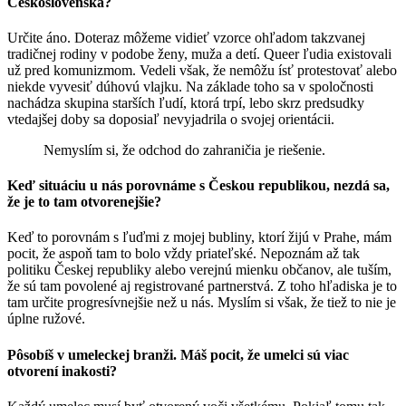
Československa?
Určite áno. Doteraz môžeme vidieť vzorce ohľadom takzvanej
tradičnej rodiny v podobe ženy, muža a detí. Queer ľudia existovali
už pred komunizmom. Vedeli však, že nemôžu ísť protestovať alebo
niekde vyvesiť dúhovú vlajku. Na základe toho sa v spoločnosti
nachádza skupina starších ľudí, ktorá trpí, lebo skrz predsudky
vtedajšej doby sa doposiaľ nevyjadrila o svojej orientácii.
Nemyslím si, že odchod do zahraničia je riešenie.
Keď situáciu u nás porovnáme s Českou republikou, nezdá sa,
že je to tam otvorenejšie?
Keď to porovnám s ľuďmi z mojej bubliny, ktorí žijú v Prahe, mám
pocit, že aspoň tam to bolo vždy priateľské. Nepoznám až tak
politiku Českej republiky alebo verejnú mienku občanov, ale tuším,
že sú tam povolené aj registrované partnerstvá. Z toho hľadiska je to
tam určite progresívnejšie než u nás. Myslím si však, že tiež to nie je
úplne ružové.
Pôsobíš v umeleckej branži. Máš pocit, že umelci sú viac
otvorení inakosti?