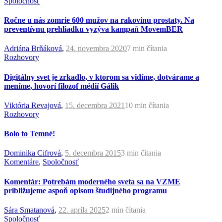
Spoločnosť
Ročne u nás zomrie 600 mužov na rakovinu prostaty. Na
preventívnu prehliadku vyzýva kampaň MovemBER
Adriána Brňáková
,
24. novembra 2020
7 min
čítania
Rozhovory
Digitálny svet je zrkadlo, v ktorom sa vidíme, dotvárame a
meníme, hovorí filozof médií Gálik
Viktória Revajová
,
15. decembra 2021
10 min
čítania
Rozhovory
Bolo to Temné!
Dominika Cifrová
,
5. decembra 2015
3 min
čítania
Komentáre
,
Spoločnosť
Komentár: Potrebám moderného sveta sa na VZME
približujeme aspoň opisom študijného programu
Sára Smatanová
,
22. apríla 2025
2 min
čítania
Spoločnosť