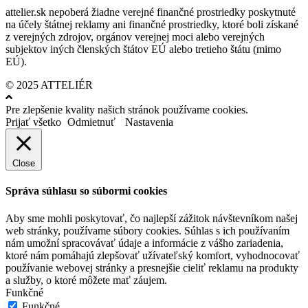
attelier.sk nepoberá žiadne verejné finančné prostriedky poskytnuté
na účely štátnej reklamy ani finančné prostriedky, ktoré boli získané
z verejných zdrojov, orgánov verejnej moci alebo verejných
subjektov iných členských štátov EÚ alebo tretieho štátu (mimo
EÚ).
© 2025 ATTELIÉR
Pre zlepšenie kvality našich stránok používame cookies.
Prijať všetko
Odmietnuť
Nastavenia
Close
Správa súhlasu so súbormi cookies
Aby sme mohli poskytovať, čo najlepší zážitok návštevníkom našej
web stránky, používame súbory cookies. Súhlas s ich používaním
nám umožní spracovávať údaje a informácie z vášho zariadenia,
ktoré nám pomáhajú zlepšovať užívateľský komfort, vyhodnocovať
používanie webovej stránky a presnejšie cieliť reklamu na produkty
a služby, o ktoré môžete mať záujem.
Funkčné
Funkčné