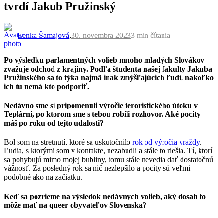
tvrdí Jakub Pružinský
Lenka Šamajová
,
30. novembra 2023
3 min
čítania
Po výsledku parlamentných volieb mnoho mladých Slovákov
zvažuje odchod z krajiny. Podľa študenta našej fakulty Jakuba
Pružinského sa to týka najmä inak zmýšľajúcich ľudí, nakoľko
ich tu nemá kto podporiť.
Nedávno sme si pripomenuli výročie teroristického útoku v
Teplárni, po ktorom sme s tebou robili rozhovor. Aké pocity
máš po roku od tejto udalosti?
Bol som na stretnutí, ktoré sa uskutočnilo
rok od výročia vraždy
.
Ľudia, s ktorými som v kontakte, nezabudli a stále to riešia. Tí, ktorí
sa pohybujú mimo mojej bubliny, tomu stále nevedia dať dostatočnú
vážnosť. Za posledný rok sa nič nezlepšilo a pocity sú veľmi
podobné ako na začiatku.
Keď sa pozrieme na výsledok nedávnych volieb, aký dosah to
môže mať na queer obyvateľov Slovenska?