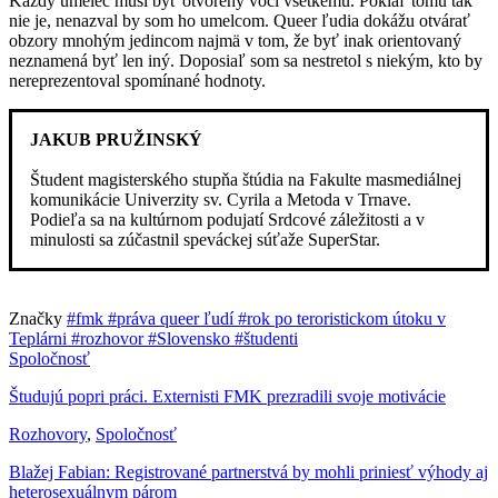
Každý umelec musí byť otvorený voči všetkému. Pokiaľ tomu tak
nie je, nenazval by som ho umelcom. Queer ľudia dokážu otvárať
obzory mnohým jedincom najmä v tom, že byť inak orientovaný
neznamená byť len iný. Doposiaľ som sa nestretol s niekým, kto by
nereprezentoval spomínané hodnoty.
JAKUB PRUŽINSKÝ
Študent magisterského stupňa štúdia na Fakulte masmediálnej
komunikácie Univerzity sv. Cyrila a Metoda v Trnave.
Podieľa sa na kultúrnom podujatí Srdcové záležitosti a v
minulosti sa zúčastnil speváckej súťaže SuperStar.
Značky
#fmk
#práva queer ľudí
#rok po teroristickom útoku v
Teplárni
#rozhovor
#Slovensko
#študenti
Spoločnosť
Študujú popri práci. Externisti FMK prezradili svoje motivácie
Rozhovory
,
Spoločnosť
Blažej Fabian: Registrované partnerstvá by mohli priniesť výhody aj
heterosexuálnym párom