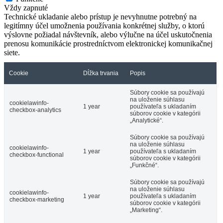
Vždy zapnuté
Technické ukladanie alebo prístup je nevyhnutne potrebný na
legitímny účel umožnenia používania konkrétnej služby, o ktorú
výslovne požiadal návštevník, alebo výlučne na účel uskutočnenia
prenosu komunikácie prostredníctvom elektronickej komunikačnej
siete.
Cookie
Dĺžka trvania
Popis
Súbory cookie sa používajú
na uloženie súhlasu
cookielawinfo-
1 year
používateľa s ukladaním
checkbox-analytics
súborov cookie v kategórii
„Analytické“.
Súbory cookie sa používajú
na uloženie súhlasu
cookielawinfo-
1 year
používateľa s ukladaním
checkbox-functional
súborov cookie v kategórii
„Funkčné“.
Súbory cookie sa používajú
na uloženie súhlasu
cookielawinfo-
1 year
používateľa s ukladaním
checkbox-marketing
súborov cookie v kategórii
„Marketing“.