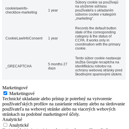
Súbory cookie sa používajú
na uloženie súhlasu
cookielawinfo-
1 year
používateľa s ukladaním
checkbox-marketing
súborov cookie v kategórii
„marketing“.
Records the default button
state of the corresponding
category & the status of
CookieLawInfoConsent
1 year
CCPA. It works only in
coordination with the primary
cookie.
Tento súbor cookie nastavuje
služba Google recaptcha na
5 months 27
_GRECAPTCHA
identifikáciu robotov na
days
ochranu webovej stránky pred
škodlivými spamovými útokmi.
Marketingové
Marketingové
Technické ukladanie alebo prístup je potrebný na vytvorenie
používateľských profilov na zasielanie reklamy alebo na sledovanie
používateľa na webovej stránke alebo na viacerých webových
stránkach na podobné marketingové účely.
Analytické
Analytické