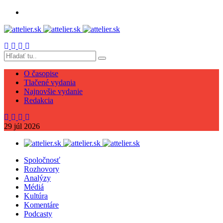
O časopise
Tlačené vydania
Najnovšie vydanie
Redakcia
29
júl
2026
Spoločnosť
Rozhovory
Analýzy
Médiá
Kultúra
Komentáre
Podcasty