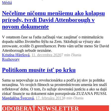
Médiá
Nečelíme ničomu menšiemu ako kolapsu
prírody, tvrdí David Attenborough v
novom dokumente
V ostatnom čase sa ľudia začínajú viac zaujímať o minimalizáciu
dopadu nášho životného štýlu na Zem. Skloňujú sa výrazy ako
zerowaste, ecolife či greenfluencer. Preto vám určite meno Sir David
Attenborough nebude neznáme.
Kristína Hírešová
,
11. decembra 2020
7 min
čítania
Rozhovory
Politikom musíte ísť po krku
Sama sa nepovažuje za revolucionárku a podľa jej slov ju politika
nezaujíma. Vo svojich filmoch sa prostredníctvom umenia len snaží
reflektovať dobu. O tom, čo sužuje slovenskú justíciu a ako sa dajú
získať financie na dokument nám porozprávala ZUZANA PIUSSI.
Magdaléna Švecová
,
17. februára 2013
8 min
čítania
ODOBERAŤ NEWSLETTER