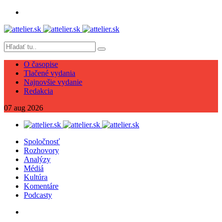
O časopise
Tlačené vydania
Najnovšie vydanie
Redakcia
07
aug
2026
Spoločnosť
Rozhovory
Analýzy
Médiá
Kultúra
Komentáre
Podcasty