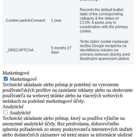
Records the default button
state of the corresponding
category & the status of
CookieLawInfoConsent
1 year
CCPA. It works only in
coordination with the primary
cookie.
Tento súbor cookie nastavuje
služba Google recaptcha na
5 months 27
_GRECAPTCHA
identifikáciu robotov na
days
ochranu webovej stránky pred
škodlivými spamovými útokmi.
Marketingové
Marketingové
Technické ukladanie alebo prístup je potrebný na vytvorenie
používateľských profilov na zasielanie reklamy alebo na sledovanie
používateľa na webovej stránke alebo na viacerých webových
stránkach na podobné marketingové účely.
Analytické
Analytické
Technické ukladanie alebo prístup, ktorý sa používa výlučne na
anonymné analytické účely. Bez predvolania, dobrovoľného
splnenia požiadaviek zo strany poskytovateľa internetových služieb
alebo dodatočných záznamov od tretej strany sa informácie uložené