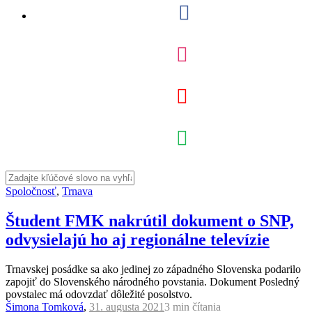
Spoločnosť
,
Trnava
Študent FMK nakrútil dokument o SNP,
odvysielajú ho aj regionálne televízie
Trnavskej posádke sa ako jedinej zo západného Slovenska podarilo
zapojiť do Slovenského národného povstania. Dokument Posledný
povstalec má odovzdať dôležité posolstvo.
Šimona Tomková
,
31. augusta 2021
3 min
čítania