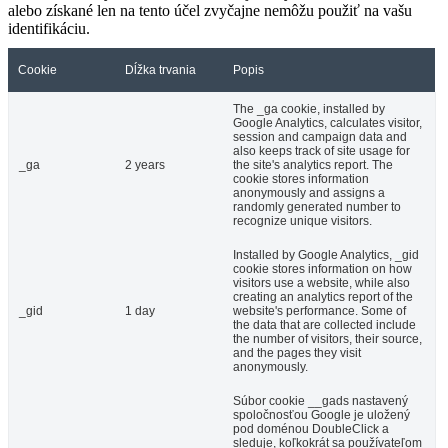
alebo získané len na tento účel zvyčajne nemôžu použiť na vašu
identifikáciu.
Cookie
Dĺžka trvania
Popis
The _ga cookie, installed by
Google Analytics, calculates visitor,
session and campaign data and
also keeps track of site usage for
_ga
2 years
the site's analytics report. The
cookie stores information
anonymously and assigns a
randomly generated number to
recognize unique visitors.
Installed by Google Analytics, _gid
cookie stores information on how
visitors use a website, while also
creating an analytics report of the
_gid
1 day
website's performance. Some of
the data that are collected include
the number of visitors, their source,
and the pages they visit
anonymously.
Súbor cookie __gads nastavený
spoločnosťou Google je uložený
pod doménou DoubleClick a
sleduje, koľkokrát sa používateľom