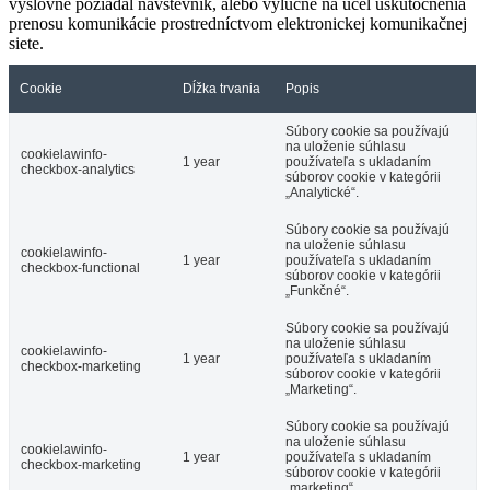
výslovne požiadal návštevník, alebo výlučne na účel uskutočnenia
prenosu komunikácie prostredníctvom elektronickej komunikačnej
siete.
Cookie
Dĺžka trvania
Popis
Súbory cookie sa používajú
na uloženie súhlasu
cookielawinfo-
1 year
používateľa s ukladaním
checkbox-analytics
súborov cookie v kategórii
„Analytické“.
Súbory cookie sa používajú
na uloženie súhlasu
cookielawinfo-
1 year
používateľa s ukladaním
checkbox-functional
súborov cookie v kategórii
„Funkčné“.
Súbory cookie sa používajú
na uloženie súhlasu
cookielawinfo-
1 year
používateľa s ukladaním
checkbox-marketing
súborov cookie v kategórii
„Marketing“.
Súbory cookie sa používajú
na uloženie súhlasu
cookielawinfo-
1 year
používateľa s ukladaním
checkbox-marketing
súborov cookie v kategórii
„marketing“.