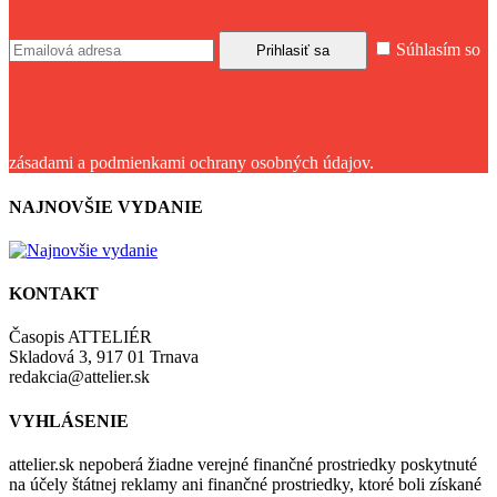
Súhlasím so
zásadami a podmienkami ochrany osobných údajov.
NAJNOVŠIE VYDANIE
KONTAKT
Časopis ATTELIÉR
Skladová 3, 917 01 Trnava
redakcia@attelier.sk
VYHLÁSENIE
attelier.sk nepoberá žiadne verejné finančné prostriedky poskytnuté
na účely štátnej reklamy ani finančné prostriedky, ktoré boli získané