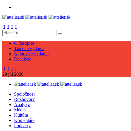
O časopise
Tlačené vydania
Najnovšie vydanie
Redakcia
29
júl
2026
Spoločnosť
Rozhovory
Analýzy
Médiá
Kultúra
Komentáre
Podcasty