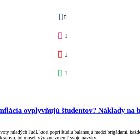
nflácia ovplyvňujú študentov? Náklady na b
e životy mladých ľudí, ktorí popri štúdiu balansujú medzi brigádami,
 okrajovo, iní museli výrazne zmeniť svoje návyky.