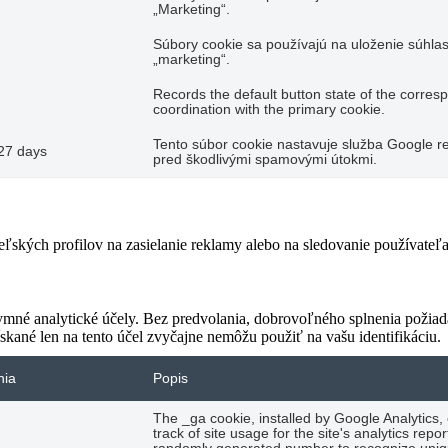
„Marketing“.
Súbory cookie sa používajú na uloženie súhlas
„marketing“.
Records the default button state of the corres
coordination with the primary cookie.
Tento súbor cookie nastavuje služba Google re
27 days
pred škodlivými spamovými útokmi.
teľských profilov na zasielanie reklamy alebo na sledovanie používate
ymné analytické účely. Bez predvolania, dobrovoľného splnenia požiada
skané len na tento účel zvyčajne nemôžu použiť na vašu identifikáciu.
nia
Popis
The _ga cookie, installed by Google Analytics,
track of site usage for the site's analytics re