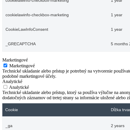
cookielawinfo-checkbox-marketing
1 year
cookielawinfo-checkbox-marketing
1 year
CookieLawInfoConsent
1 year
_GRECAPTCHA
5 months 
Marketingové
Marketingové
Technické ukladanie alebo prístup je potrebný na vytvorenie používa
podobné marketingové účely.
Analytické
Analytické
Technické ukladanie alebo prístup, ktorý sa používa výlučne na anon
dodatočných záznamov od tretej strany sa informácie uložené alebo zí
Cookie
Dĺžka trva
_ga
2 years