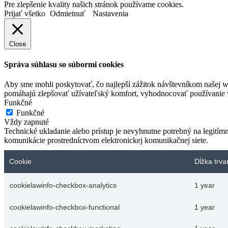
Pre zlepšenie kvality našich stránok používame cookies.
Prijať všetko
Odmietnuť
Nastavenia
Close
Správa súhlasu so súbormi cookies
Aby sme mohli poskytovať, čo najlepší zážitok návštevníkom našej w
pomáhajú zlepšovať užívateľský komfort, vyhodnocovať používanie we
Funkčné
Funkčné
Vždy zapnuté
Technické ukladanie alebo prístup je nevyhnutne potrebný na legitím
komunikácie prostredníctvom elektronickej komunikačnej siete.
Cookie
Dĺžka trva
cookielawinfo-checkbox-analytics
1 year
cookielawinfo-checkbox-functional
1 year