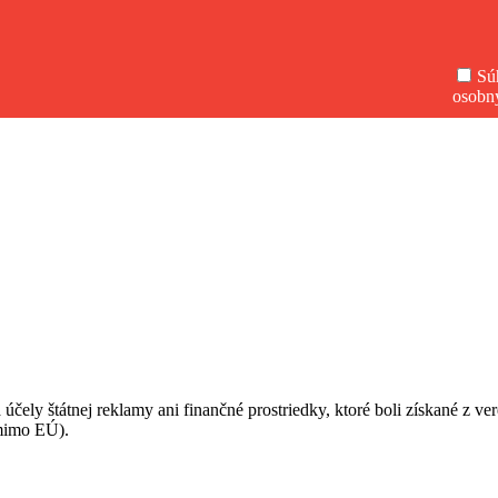
Sú
osobn
 účely štátnej reklamy ani finančné prostriedky, ktoré boli získané z v
(mimo EÚ).