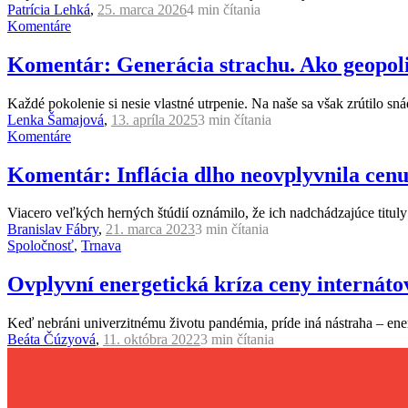
Patrícia Lehká
,
25. marca 2026
4 min
čítania
Komentáre
Komentár: Generácia strachu. Ako geopoli
Každé pokolenie si nesie vlastné utrpenie. Na naše sa však zrútilo sná
Lenka Šamajová
,
13. apríla 2025
3 min
čítania
Komentáre
Komentár: Inflácia dlho neovplyvnila cenu
Viacero veľkých herných štúdií oznámilo, že ich nadchádzajúce tituly
Branislav Fábry
,
21. marca 2023
3 min
čítania
Spoločnosť
,
Trnava
Ovplyvní energetická kríza ceny internáto
Keď nebráni univerzitnému životu pandémia, príde iná nástraha – ene
Beáta Čúzyová
,
11. októbra 2022
3 min
čítania