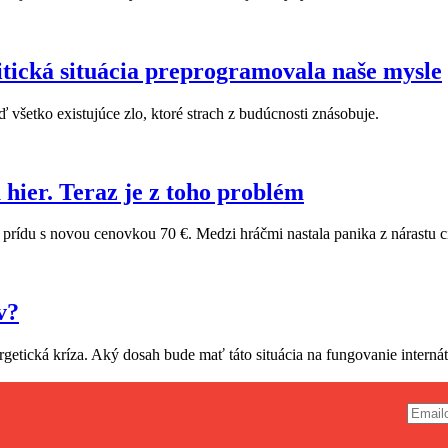
tická situácia preprogramovala naše mysle
ď všetko existujúce zlo, ktoré strach z budúcnosti znásobuje.
 hier. Teraz je z toho problém
 prídu s novou cenovkou 70 €. Medzi hráčmi nastala panika z nárastu ci
v?
rgetická kríza. Aký dosah bude mať táto situácia na fungovanie inter