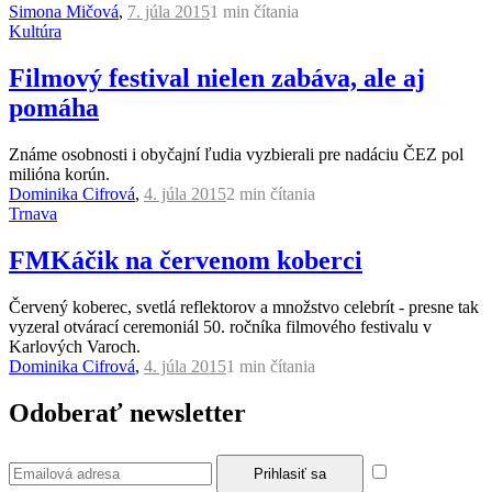
Simona Mičová
,
7. júla 2015
1 min
čítania
Kultúra
Filmový festival nielen zabáva, ale aj
pomáha
Známe osobnosti i obyčajní ľudia vyzbierali pre nadáciu ČEZ pol
milióna korún.
Dominika Cifrová
,
4. júla 2015
2 min
čítania
Trnava
FMKáčik na červenom koberci
Červený koberec, svetlá reflektorov a množstvo celebrít - presne tak
vyzeral otvárací ceremoniál 50. ročníka filmového festivalu v
Karlových Varoch.
Dominika Cifrová
,
4. júla 2015
1 min
čítania
Odoberať newsletter
Súhlasím so