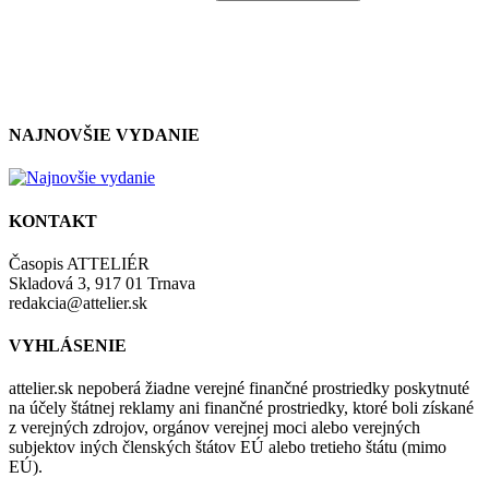
zásadami a podmienkami ochrany osobných údajov.
NAJNOVŠIE VYDANIE
KONTAKT
Časopis ATTELIÉR
Skladová 3, 917 01 Trnava
redakcia@attelier.sk
VYHLÁSENIE
attelier.sk nepoberá žiadne verejné finančné prostriedky poskytnuté
na účely štátnej reklamy ani finančné prostriedky, ktoré boli získané
z verejných zdrojov, orgánov verejnej moci alebo verejných
subjektov iných členských štátov EÚ alebo tretieho štátu (mimo
EÚ).