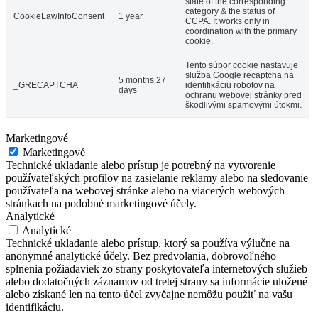
state of the corresponding
category & the status of
CookieLawInfoConsent
1 year
CCPA. It works only in
coordination with the primary
cookie.
Tento súbor cookie nastavuje
služba Google recaptcha na
5 months 27
_GRECAPTCHA
identifikáciu robotov na
days
ochranu webovej stránky pred
škodlivými spamovými útokmi.
Marketingové
Marketingové
Technické ukladanie alebo prístup je potrebný na vytvorenie
používateľských profilov na zasielanie reklamy alebo na sledovanie
používateľa na webovej stránke alebo na viacerých webových
stránkach na podobné marketingové účely.
Analytické
Analytické
Technické ukladanie alebo prístup, ktorý sa používa výlučne na
anonymné analytické účely. Bez predvolania, dobrovoľného
splnenia požiadaviek zo strany poskytovateľa internetových služieb
alebo dodatočných záznamov od tretej strany sa informácie uložené
alebo získané len na tento účel zvyčajne nemôžu použiť na vašu
identifikáciu.