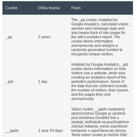
Cookie
Dĺžka trvania
Popis
The _ga cookie, installed by
Google Analytics, calculates visitor,
session and campaign data and
also keeps track of site usage for
_ga
2 years
the site's analytics report. The
cookie stores information
anonymously and assigns a
randomly generated number to
recognize unique visitors.
Installed by Google Analytics, _gid
cookie stores information on how
visitors use a website, while also
creating an analytics report of the
_gid
1 day
website's performance. Some of
the data that are collected include
the number of visitors, their source,
and the pages they visit
anonymously.
Súbor cookie __gads nastavený
spoločnosťou Google je uložený
pod doménou DoubleClick a
sleduje, koľkokrát sa používateľom
zobrazí reklama, meria úspešnosť
__gads
1 year 24 days
kampane a vypočítava jej výnosy.
Tento súbor cookie je možné čítať