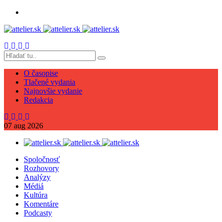
O časopise
Tlačené vydania
Najnovšie vydanie
Redakcia
07
aug
2026
Spoločnosť
Rozhovory
Analýzy
Médiá
Kultúra
Komentáre
Podcasty