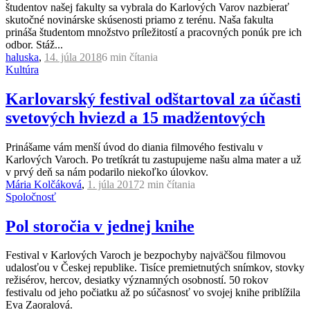
študentov našej fakulty sa vybrala do Karlových Varov nazbierať
skutočné novinárske skúsenosti priamo z terénu. Naša fakulta
prináša študentom množstvo príležitostí a pracovných ponúk pre ich
odbor. Stáž...
haluska
,
14. júla 2018
6 min
čítania
Kultúra
Karlovarský festival odštartoval za účasti
svetových hviezd a 15 madžentových
Prinášame vám menší úvod do diania filmového festivalu v
Karlových Varoch. Po tretíkrát tu zastupujeme našu alma mater a už
v prvý deň sa nám podarilo niekoľko úlovkov.
Mária Kolčáková
,
1. júla 2017
2 min
čítania
Spoločnosť
Pol storočia v jednej knihe
Festival v Karlových Varoch je bezpochyby najväčšou filmovou
udalosťou v Českej republike. Tisíce premietnutých snímkov, stovky
režisérov, hercov, desiatky významných osobností. 50 rokov
festivalu od jeho počiatku až po súčasnosť vo svojej knihe priblížila
Eva Zaoralová.