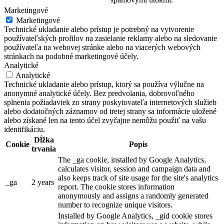
Marketingové
Marketingové
Technické ukladanie alebo prístup je potrebný na vytvorenie
používateľských profilov na zasielanie reklamy alebo na sledovanie
používateľa na webovej stránke alebo na viacerých webových
stránkach na podobné marketingové účely.
Analytické
Analytické
Technické ukladanie alebo prístup, ktorý sa používa výlučne na
anonymné analytické účely. Bez predvolania, dobrovoľného
splnenia požiadaviek zo strany poskytovateľa internetových služieb
alebo dodatočných záznamov od tretej strany sa informácie uložené
alebo získané len na tento účel zvyčajne nemôžu použiť na vašu
identifikáciu.
Dĺžka
Cookie
Popis
trvania
The _ga cookie, installed by Google Analytics,
calculates visitor, session and campaign data and
also keeps track of site usage for the site's analytics
_ga
2 years
report. The cookie stores information
anonymously and assigns a randomly generated
number to recognize unique visitors.
Installed by Google Analytics, _gid cookie stores