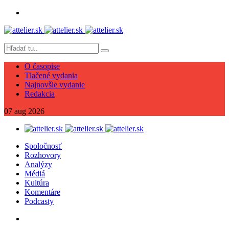
O časopise
Tlačené vydania
Najnovšie vydanie
Redakcia
07
aug
2026
Spoločnosť
Rozhovory
Analýzy
Médiá
Kultúra
Komentáre
Podcasty