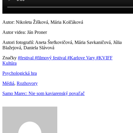
Autor: Nikoleta Žišková, Mária Kolčáková
Autor videa: Ján Proner
Autori fotografií: Aneta Štefkovičová, Mária Savkaničová, Júlia
Blažejová, Daniela Slávová
Značky
#festival
#filmový festival
#Karlove Vary
#KVIFF
Kultúra
Psychologická hra
Médiá
,
Rozhovory
Samo Marec: Nie som kaviarenský povaľač