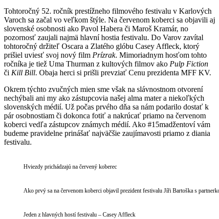
Tohtoročný 52. ročník prestížneho filmového festivalu v Karlových
Varoch sa začal vo veľkom štýle. Na červenom koberci sa objavili aj
slovenské osobnosti ako Pavol Habera či Maroš Kramár, no
pozornosť zaujali najmä hlavní hostia festivalu. Do Varov zavítal
tohtoročný držiteľ Oscara a Zlatého glóbu Casey Affleck, ktorý
prišiel uviesť svoj nový film
Prízrak
. Mimoriadnym hosťom tohto
ročníka je tiež Uma Thurman z kultových filmov ako
Pulp Fiction
či
Kill Bill
. Obaja herci si prišli prevziať Cenu prezidenta MFF KV.
Okrem týchto zvučných mien sme však na slávnostnom otvorení
nechýbali ani my ako zástupcovia našej alma mater a niekoľkých
slovenských médií. Už počas prvého dňa sa nám podarilo dostať k
pár osobnostiam či dokonca fotiť a nakrúcať priamo na červenom
koberci vedľa zástupcov známych médií. Ako #15madžentoví vám
budeme pravidelne prinášať najväčšie zaujímavosti priamo z diania
festivalu.
Hviezdy prichádzajú na červený koberec
Ako prvý sa na červenom koberci objavil prezident festivalu Jíři Bartoška s partnerk
Jeden z hlavných hostí festivalu – Casey Affleck