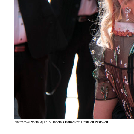
Na festival zavítal aj Paľo Habera s manželkou Danielou Peštovou