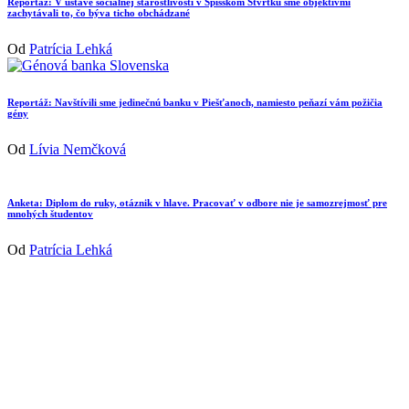
Reportáž: V ústave sociálnej starostlivosti v Spišskom Štvrtku sme objektívmi
zachytávali to, čo býva ticho obchádzané
Od
Patrícia Lehká
Reportáž: Navštívili sme jedinečnú banku v Piešťanoch, namiesto peňazí vám požičia
gény
Od
Lívia Nemčková
Anketa: Diplom do ruky, otáznik v hlave. Pracovať v odbore nie je samozrejmosť pre
mnohých študentov
Od
Patrícia Lehká