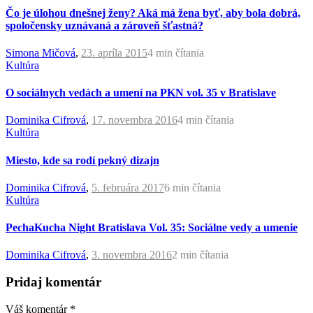
Čo je úlohou dnešnej ženy? Aká má žena byť, aby bola dobrá,
spoločensky uznávaná a zároveň šťastná?
Simona Mičová
,
23. apríla 2015
4 min
čítania
Kultúra
O sociálnych vedách a umení na PKN vol. 35 v Bratislave
Dominika Cifrová
,
17. novembra 2016
4 min
čítania
Kultúra
Miesto, kde sa rodí pekný dizajn
Dominika Cifrová
,
5. februára 2017
6 min
čítania
Kultúra
PechaKucha Night Bratislava Vol. 35: Sociálne vedy a umenie
Dominika Cifrová
,
3. novembra 2016
2 min
čítania
Pridaj komentár
Váš komentár
*