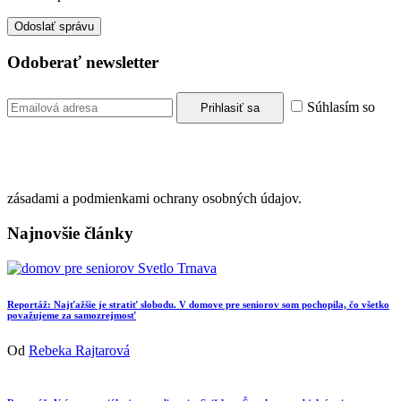
Odoberať newsletter
Súhlasím so
zásadami a podmienkami ochrany osobných údajov.
Najnovšie články
Reportáž: Najťažšie je stratiť slobodu. V domove pre seniorov som pochopila, čo všetko
považujeme za samozrejmosť
Od
Rebeka Rajtarová