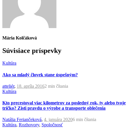
Mária Kolčáková
Súvisiace príspevky
Kultúra
Ako sa mladý človek stane úspešným?
atteliér
,
18. apríla 2016
2 min
čítania
Kultúra
Kto precestoval viac kilometrov za posledný rok, ty alebo tvoje
tričko? Zisti pravdu o výrobe a transporte oblečenia
Natália Feriančeková
,
4. januára 2020
6 min
čítania
Kultúra
,
Rozhovory
,
Spoločnosť