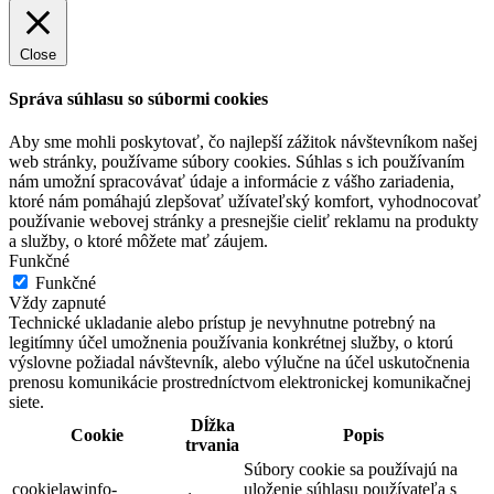
Close
Správa súhlasu so súbormi cookies
Aby sme mohli poskytovať, čo najlepší zážitok návštevníkom našej
web stránky, používame súbory cookies. Súhlas s ich používaním
nám umožní spracovávať údaje a informácie z vášho zariadenia,
ktoré nám pomáhajú zlepšovať užívateľský komfort, vyhodnocovať
používanie webovej stránky a presnejšie cieliť reklamu na produkty
a služby, o ktoré môžete mať záujem.
Funkčné
Funkčné
Vždy zapnuté
Technické ukladanie alebo prístup je nevyhnutne potrebný na
legitímny účel umožnenia používania konkrétnej služby, o ktorú
výslovne požiadal návštevník, alebo výlučne na účel uskutočnenia
prenosu komunikácie prostredníctvom elektronickej komunikačnej
siete.
Dĺžka
Cookie
Popis
trvania
Súbory cookie sa používajú na
cookielawinfo-
uloženie súhlasu používateľa s