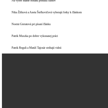
Na výber máme bohatú ponuku filmov
Nika Žišková a Aneta Štefkovičová vyberajú fotky k článkom
Noemi Gieratová pri písaní článku
Patrik Muszka po dobre vykonanej práci
Patrik Reguli a Matúš Tajcnár strihajú videá