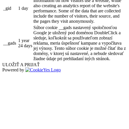
information on how visitors use a website, while
also creating an analytics report of the website's
_gid
1 day
performance. Some of the data that are collected
include the number of visitors, their source, and
the pages they visit anonymously.
Súbor cookie __gads nastavený spoločnosťou
Google je uložený pod doménou DoubleClick a
sleduje, koľkokrát sa používateľom zobrazí
1 year
__gads
reklama, meria úspešnosť kampane a vypočítava
24 days
jej výnosy. Tento súbor cookie je možné čítať iba z
domény, v ktorej sú nastavené, a nebude sledovať
žiadne údaje pri prehliadaní iných stránok.
ULOŽIŤ A PRIJAŤ
Powered by