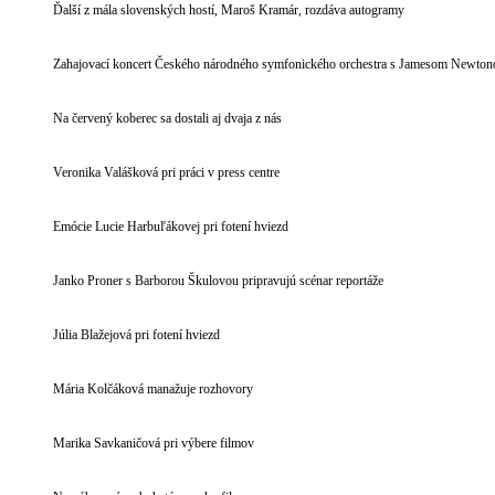
Ďalší z mála slovenských hostí, Maroš Kramár, rozdáva autogramy
Zahajovací koncert Českého národného symfonického orchestra s Jamesom Newt
Na červený koberec sa dostali aj dvaja z nás
Veronika Valášková pri práci v press centre
Emócie Lucie Harbuľákovej pri fotení hviezd
Janko Proner s Barborou Škulovou pripravujú scénar reportáže
Júlia Blažejová pri fotení hviezd
Mária Kolčáková manažuje rozhovory
Marika Savkaničová pri výbere filmov