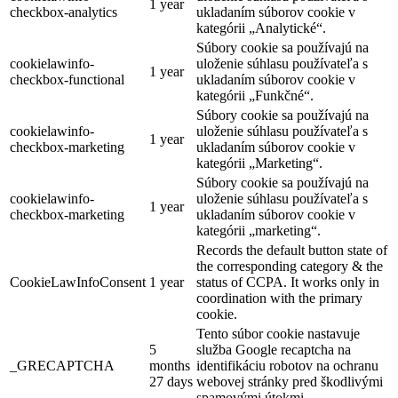
1 year
checkbox-analytics
ukladaním súborov cookie v
kategórii „Analytické“.
Súbory cookie sa používajú na
cookielawinfo-
uloženie súhlasu používateľa s
1 year
checkbox-functional
ukladaním súborov cookie v
kategórii „Funkčné“.
Súbory cookie sa používajú na
cookielawinfo-
uloženie súhlasu používateľa s
1 year
checkbox-marketing
ukladaním súborov cookie v
kategórii „Marketing“.
Súbory cookie sa používajú na
cookielawinfo-
uloženie súhlasu používateľa s
1 year
checkbox-marketing
ukladaním súborov cookie v
kategórii „marketing“.
Records the default button state of
the corresponding category & the
CookieLawInfoConsent
1 year
status of CCPA. It works only in
coordination with the primary
cookie.
Tento súbor cookie nastavuje
5
služba Google recaptcha na
_GRECAPTCHA
months
identifikáciu robotov na ochranu
27 days
webovej stránky pred škodlivými
spamovými útokmi.