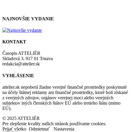
zásadami a podmienkami ochrany osobných údajov.
NAJNOVŠIE VYDANIE
KONTAKT
Časopis ATTELIÉR
Skladová 3, 917 01 Trnava
redakcia@attelier.sk
VYHLÁSENIE
attelier.sk nepoberá žiadne verejné finančné prostriedky poskytnuté
na účely štátnej reklamy ani finančné prostriedky, ktoré boli získané
z verejných zdrojov, orgánov verejnej moci alebo verejných
subjektov iných členských štátov EÚ alebo tretieho štátu (mimo
EÚ).
© 2025 ATTELIÉR
Pre zlepšenie kvality našich stránok používame cookies.
Prijať všetko
Odmietnuť
Nastavenia