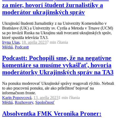
za mier, hovorí študent žurnalistiky a
moderátor ukrajinských správ
Ukrajinskí študenti žurnalistiky z na Univerzity Komenského v
Bratislave (UK) a Univerzity sv. Cyrila a Metoda v Trnave (UCM)
sa po invázii Ruska na Ukrajinu stali tvorcami ukrajinských správ,
ktoré spustila televízia TA3.
Iryna Uias
,
18. apríla 2023
7 min
čítania
Médiá
,
Podcastt
Podcastt: Pochopili sme, že na negatívne
komentáre sa musíme vykašľať, hovoria
moderátorky Ukrajinských správ na TA3
Na ponuku moderovať Ukrajinské správy reagovali rýchlo. Nebrali
to ako pracovnú ponuku, ale ako príležitosť bojovať na
informačnom fronte.
Karin Popovcová
,
13. apríla 2023
1 min
čítania
Médiá
,
Rozhovory
,
Spoločnosť
Absolventka FMK Veronika Proner: