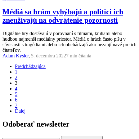
Médiá sa hrám vyhýbajú a politici ich
zneužívajú na odvrátenie pozornosti
Digitálne hry dostávajú v porovnaní s filmami, knihami alebo
hudbou najmenší mediálny priestor. Médiá o hrách často píšu v
súvislosti s tragédiami alebo ich obchádzajú ako nezaujímavé pre ich
čitateľov.
Adam Kysler
,
5. decembra 2022
7 min
čítania
Predchádzajúca
1
2
3
4
5
6
7
Ďalej
Odoberať newsletter