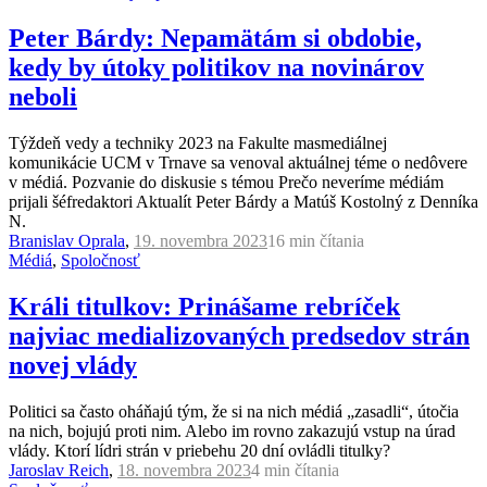
Peter Bárdy: Nepamätám si obdobie,
kedy by útoky politikov na novinárov
neboli
Týždeň vedy a techniky 2023 na Fakulte masmediálnej
komunikácie UCM v Trnave sa venoval aktuálnej téme o nedôvere
v médiá. Pozvanie do diskusie s témou Prečo neveríme médiám
prijali šéfredaktori Aktualít Peter Bárdy a Matúš Kostolný z Denníka
N.
Branislav Oprala
,
19. novembra 2023
16 min
čítania
Médiá
,
Spoločnosť
Králi titulkov: Prinášame rebríček
najviac medializovaných predsedov strán
novej vlády
Politici sa často oháňajú tým, že si na nich médiá „zasadli“, útočia
na nich, bojujú proti nim. Alebo im rovno zakazujú vstup na úrad
vlády. Ktorí lídri strán v priebehu 20 dní ovládli titulky?
Jaroslav Reich
,
18. novembra 2023
4 min
čítania