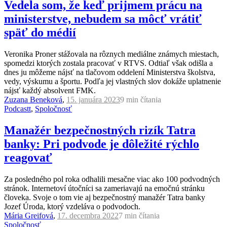
Vedela som, že keď prijmem prácu na
ministerstve, nebudem sa môcť vrátiť
späť do médií
Veronika Proner stážovala na rôznych mediálne známych miestach,
spomedzi ktorých zostala pracovať v RTVS. Odtiaľ však odišla a
dnes ju môžeme nájsť na tlačovom oddelení Ministerstva školstva,
vedy, výskumu a športu. Podľa jej vlastných slov dokáže uplatnenie
nájsť každý absolvent FMK.
Zuzana Beneková
,
15. januára 2023
9 min
čítania
Podcastt
,
Spoločnosť
Manažér bezpečnostných rizík Tatra
banky: Pri podvode je dôležité rýchlo
reagovať
Za posledného pol roka odhalili mesačne viac ako 100 podvodných
stránok. Internetoví útočníci sa zameriavajú na emočnú stránku
človeka. Svoje o tom vie aj bezpečnostný manažér Tatra banky
Jozef Úroda, ktorý vzdeláva o podvodoch.
Mária Greifová
,
17. decembra 2022
7 min
čítania
Spoločnosť