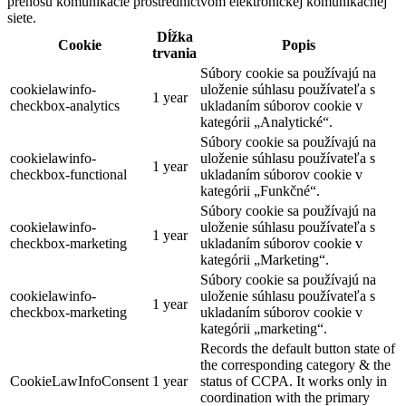
prenosu komunikácie prostredníctvom elektronickej komunikačnej
siete.
Dĺžka
Cookie
Popis
trvania
Súbory cookie sa používajú na
cookielawinfo-
uloženie súhlasu používateľa s
1 year
checkbox-analytics
ukladaním súborov cookie v
kategórii „Analytické“.
Súbory cookie sa používajú na
cookielawinfo-
uloženie súhlasu používateľa s
1 year
checkbox-functional
ukladaním súborov cookie v
kategórii „Funkčné“.
Súbory cookie sa používajú na
cookielawinfo-
uloženie súhlasu používateľa s
1 year
checkbox-marketing
ukladaním súborov cookie v
kategórii „Marketing“.
Súbory cookie sa používajú na
cookielawinfo-
uloženie súhlasu používateľa s
1 year
checkbox-marketing
ukladaním súborov cookie v
kategórii „marketing“.
Records the default button state of
the corresponding category & the
CookieLawInfoConsent
1 year
status of CCPA. It works only in
coordination with the primary