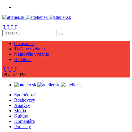
O časopise
Tlačené vydania
Najnovšie vydanie
Redakcia
08
aug
2026
Spoločnosť
Rozhovory
Analýzy
Médiá
Kultúra
Komentáre
Podcasty