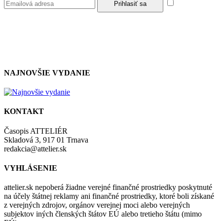
Súhlasím so
zásadami a podmienkami ochrany osobných údajov.
NAJNOVŠIE VYDANIE
KONTAKT
Časopis ATTELIÉR
Skladová 3, 917 01 Trnava
redakcia@attelier.sk
VYHLÁSENIE
attelier.sk nepoberá žiadne verejné finančné prostriedky poskytnuté
na účely štátnej reklamy ani finančné prostriedky, ktoré boli získané
z verejných zdrojov, orgánov verejnej moci alebo verejných
subjektov iných členských štátov EÚ alebo tretieho štátu (mimo