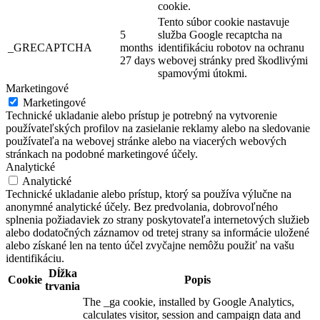
cookie.
Tento súbor cookie nastavuje
5
služba Google recaptcha na
_GRECAPTCHA
months
identifikáciu robotov na ochranu
27 days
webovej stránky pred škodlivými
spamovými útokmi.
Marketingové
Marketingové
Technické ukladanie alebo prístup je potrebný na vytvorenie
používateľských profilov na zasielanie reklamy alebo na sledovanie
používateľa na webovej stránke alebo na viacerých webových
stránkach na podobné marketingové účely.
Analytické
Analytické
Technické ukladanie alebo prístup, ktorý sa používa výlučne na
anonymné analytické účely. Bez predvolania, dobrovoľného
splnenia požiadaviek zo strany poskytovateľa internetových služieb
alebo dodatočných záznamov od tretej strany sa informácie uložené
alebo získané len na tento účel zvyčajne nemôžu použiť na vašu
identifikáciu.
Dĺžka
Cookie
Popis
trvania
The _ga cookie, installed by Google Analytics,
calculates visitor, session and campaign data and