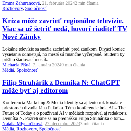
Emma Zahurancová
,
21. februára 2024
2 min
čítania
Rozhovory
,
Spoločnosť
Kríza môže zavrieť regionálne televízie.
Viac sa už šetriť nedá, hovorí riaditeľ TV
Nové Zámky
Lokálne televízie sa snažia zachrániť pred zánikom. Diváci koniec
vysielania odmietajú, no mestá sú finančne vyčerpané. Študenti by
prišli o štartovací mostík.
Michaela Pišná
,
7. januára 2024
9 min
čítania
Médiá
,
Spoločnosť
Filip Struhárik z Denníka N: ChatGPT
môže byť aj editorom
Konferencia Marketing & Media Identity sa aj tento rok konala v
priestoroch divadla Jána Palárika. Téma konferencie bola AI – The
Future of Today a o používaní AI v médiách rozprával aj redaktor z
Denníka N. Pozreli sme sa na prednášku Filipa Struhárika o tom,...
Natália Mlynarčíková
,
27. decembra 2023
3 min
čítania
Médiá
,
Rozhovory
,
Spoločnosť