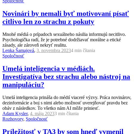
Spoločnosť
Novinári by nemali byť motivovaní písať
citlivo len zo strachu z pokuty
Mnohé médiá o prípadoch sexuálneho násilia informujú necitlivo.
Psychologička radí, že je potrebné dodržiavať morálne a etické
zásady, ale zároveň nekryť realitu.
Lenka Šamajová
,
3. novembra 2023
4 min
čítania
Spoločnosť
Umelá inteligencia v médiách.
Investigatíva bez strachu alebo nástroj na
manipuláciu?
Umelá inteligencia prináša do médií viaceré výzvy. Práca novinárov,
dezinformácie a boj s nimi alebo možnosť uverejňovať pravdu bez
obáv z následkov. To všetko nám AI môže priniesť.
Adam Kysler
,
4. mája 2023
3 min
čítania
Rozhovory
,
Spoločnosť
Príležitosť v TA3 by som hneď vymenil