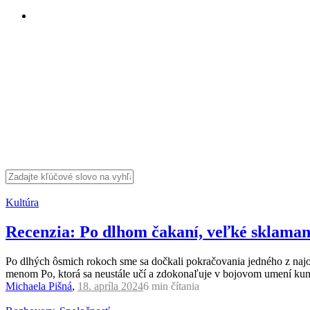
Kultúra
Recenzia: Po dlhom čakaní, veľké sklama
Po dlhých ôsmich rokoch sme sa dočkali pokračovania jedného z najo
menom Po, ktorá sa neustále učí a zdokonaľuje v bojovom umení kung-f
Michaela Pišná
,
18. apríla 2024
6 min
čítania