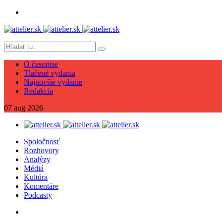
O časopise
Tlačené vydania
Najnovšie vydanie
Redakcia
07
aug
2026
Spoločnosť
Rozhovory
Analýzy
Médiá
Kultúra
Komentáre
Podcasty