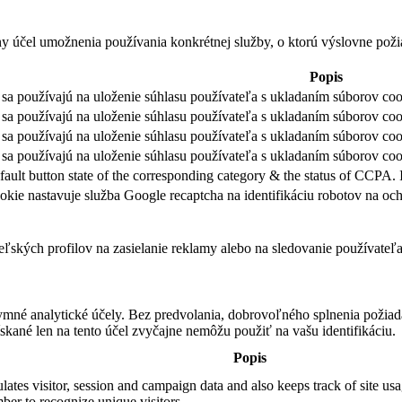
ny účel umožnenia používania konkrétnej služby, o ktorú výslovne poži
Popis
sa používajú na uloženie súhlasu používateľa s ukladaním súborov cook
sa používajú na uloženie súhlasu používateľa s ukladaním súborov coo
sa používajú na uloženie súhlasu používateľa s ukladaním súborov coo
sa používajú na uloženie súhlasu používateľa s ukladaním súborov cook
fault button state of the corresponding category & the status of CCPA. 
okie nastavuje služba Google recaptcha na identifikáciu robotov na 
teľských profilov na zasielanie reklamy alebo na sledovanie používate
ymné analytické účely. Bez predvolania, dobrovoľného splnenia požiada
skané len na tento účel zvyčajne nemôžu použiť na vašu identifikáciu.
Popis
ates visitor, session and campaign data and also keeps track of site usag
er to recognize unique visitors.