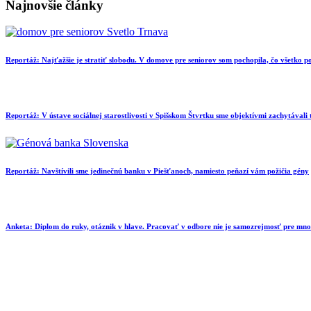
Najnovšie články
Reportáž: Najťažšie je stratiť slobodu. V domove pre seniorov som pochopila, čo všetko
Reportáž: V ústave sociálnej starostlivosti v Spišskom Štvrtku sme objektívmi zachytávali
Reportáž: Navštívili sme jedinečnú banku v Piešťanoch, namiesto peňazí vám požičia gény
Anketa: Diplom do ruky, otáznik v hlave. Pracovať v odbore nie je samozrejmosť pre mn