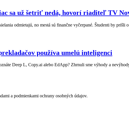
Viac sa už šetriť nedá, hovorí riaditeľ TV 
ielania odmietajú, no mestá sú finančne vyčerpané. Študenti by prišli o 
prekladačov používa umelú inteligenci
 Poznáte Deep L, Copy.ai alebo EdApp? Zhrnuli sme výhody a nevýhody
adami a podmienkami ochrany osobných údajov.