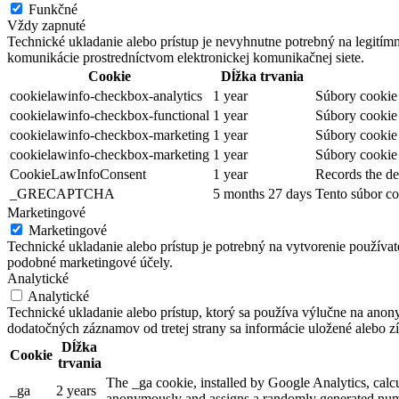
Funkčné
Vždy zapnuté
Technické ukladanie alebo prístup je nevyhnutne potrebný na legitím
komunikácie prostredníctvom elektronickej komunikačnej siete.
Cookie
Dĺžka trvania
cookielawinfo-checkbox-analytics
1 year
Súbory cookie 
cookielawinfo-checkbox-functional
1 year
Súbory cookie 
cookielawinfo-checkbox-marketing
1 year
Súbory cookie 
cookielawinfo-checkbox-marketing
1 year
Súbory cookie 
CookieLawInfoConsent
1 year
Records the de
_GRECAPTCHA
5 months 27 days
Tento súbor co
Marketingové
Marketingové
Technické ukladanie alebo prístup je potrebný na vytvorenie používa
podobné marketingové účely.
Analytické
Analytické
Technické ukladanie alebo prístup, ktorý sa používa výlučne na anon
dodatočných záznamov od tretej strany sa informácie uložené alebo zí
Dĺžka
Cookie
trvania
The _ga cookie, installed by Google Analytics, calcul
_ga
2 years
anonymously and assigns a randomly generated numb