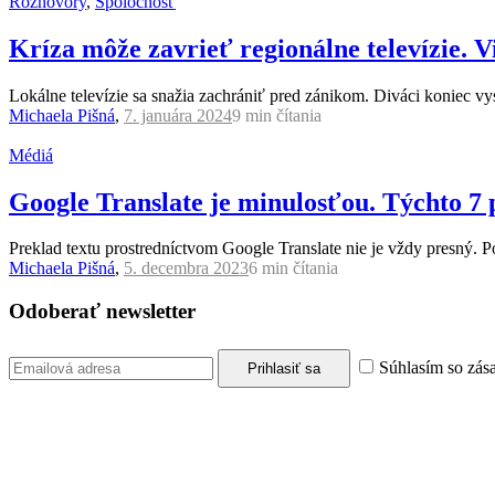
Rozhovory
,
Spoločnosť
Kríza môže zavrieť regionálne televízie. 
Lokálne televízie sa snažia zachrániť pred zánikom. Diváci koniec vys
Michaela Pišná
,
7. januára 2024
9 min
čítania
Médiá
Google Translate je minulosťou. Týchto 7 
Preklad textu prostredníctvom Google Translate nie je vždy presný.
Michaela Pišná
,
5. decembra 2023
6 min
čítania
Odoberať newsletter
Súhlasím so zás