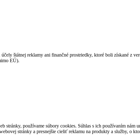
 účely štátnej reklamy ani finančné prostriedky, ktoré boli získané z v
(mimo EÚ).
eb stránky, používame súbory cookies. Súhlas s ich používaním nám um
bovej stránky a presnejšie cieliť reklamu na produkty a služby, o kt