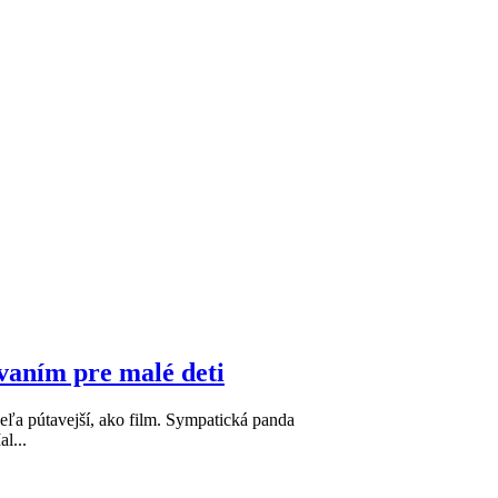
vaním pre malé deti
ľa pútavejší, ako film. Sympatická panda
l...