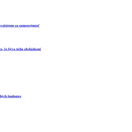
 považujeme za samozrejmosť
 to, čo býva ticho obchádzané
ohých študentov