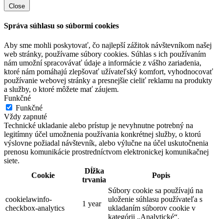
Close
Správa súhlasu so súbormi cookies
Aby sme mohli poskytovať, čo najlepší zážitok návštevníkom našej
web stránky, používame súbory cookies. Súhlas s ich používaním
nám umožní spracovávať údaje a informácie z vášho zariadenia,
ktoré nám pomáhajú zlepšovať užívateľský komfort, vyhodnocovať
používanie webovej stránky a presnejšie cieliť reklamu na produkty
a služby, o ktoré môžete mať záujem.
Funkčné
Funkčné
Vždy zapnuté
Technické ukladanie alebo prístup je nevyhnutne potrebný na
legitímny účel umožnenia používania konkrétnej služby, o ktorú
výslovne požiadal návštevník, alebo výlučne na účel uskutočnenia
prenosu komunikácie prostredníctvom elektronickej komunikačnej
siete.
Dĺžka
Cookie
Popis
trvania
Súbory cookie sa používajú na
cookielawinfo-
uloženie súhlasu používateľa s
1 year
checkbox-analytics
ukladaním súborov cookie v
kategórii „Analytické“.