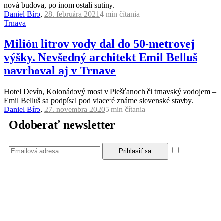
nová budova, po inom ostali sutiny.
Daniel Bíro
,
28. februára 2021
4 min
čítania
Trnava
Milión litrov vody dal do 50-metrovej
výšky. Nevšedný architekt Emil Belluš
navrhoval aj v Trnave
Hotel Devín, Kolonádový most v Piešťanoch či trnavský vodojem –
Emil Belluš sa podpísal pod viaceré známe slovenské stavby.
Daniel Bíro
,
27. novembra 2020
5 min
čítania
Odoberať newsletter
Súhlasím
so zásadami a podmienkami ochrany osobných údajov.