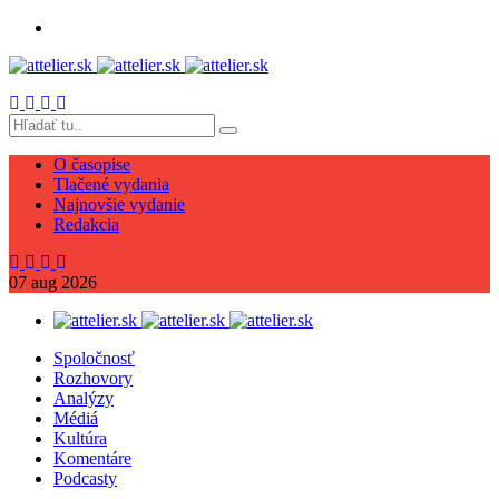
O časopise
Tlačené vydania
Najnovšie vydanie
Redakcia
07
aug
2026
Spoločnosť
Rozhovory
Analýzy
Médiá
Kultúra
Komentáre
Podcasty