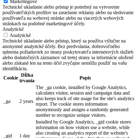
Marketingové
Technické ukladanie alebo prístup je potrebný na vytvorenie
používateľských profilov na zasielanie reklamy alebo na sledovanie
používateľa na webovej stránke alebo na viacerých webových
stránkach na podobné marketingové účely.
Analytické
Analytické
Technické ukladanie alebo prístup, ktorý sa používa výlučne na
anonymné analytické účely. Bez predvolania, dobrovoľného
splnenia požiadaviek zo strany poskytovateľa internetových služieb
alebo dodatočných záznamov od tretej strany sa informácie uložené
alebo získané len na tento účel zvyčajne nemôžu použiť na vašu
identifikáciu.
Dĺžka
Cookie
Popis
trvania
The _ga cookie, installed by Google Analytics,
calculates visitor, session and campaign data and
also keeps track of site usage for the site's analytics
_ga
2 years
report. The cookie stores information
anonymously and assigns a randomly generated
number to recognize unique visitors.
Installed by Google Analytics, _gid cookie stores
information on how visitors use a website, while
also creating an analytics report of the website's
_gid
1 day