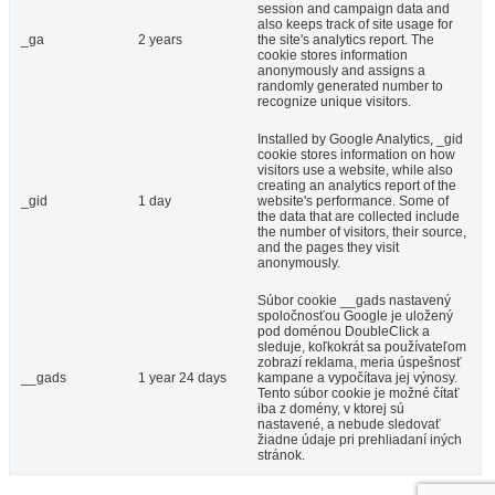
session and campaign data and
also keeps track of site usage for
_ga
2 years
the site's analytics report. The
cookie stores information
anonymously and assigns a
randomly generated number to
recognize unique visitors.
Installed by Google Analytics, _gid
cookie stores information on how
visitors use a website, while also
creating an analytics report of the
_gid
1 day
website's performance. Some of
the data that are collected include
the number of visitors, their source,
and the pages they visit
anonymously.
Súbor cookie __gads nastavený
spoločnosťou Google je uložený
pod doménou DoubleClick a
sleduje, koľkokrát sa používateľom
zobrazí reklama, meria úspešnosť
__gads
1 year 24 days
kampane a vypočítava jej výnosy.
Tento súbor cookie je možné čítať
iba z domény, v ktorej sú
nastavené, a nebude sledovať
žiadne údaje pri prehliadaní iných
stránok.