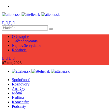
O časopise
Tlačené vydania
Najnovšie vydanie
Redakcia
07
aug
2026
Spoločnosť
Rozhovory
Analýzy
Médiá
Kultúra
Komentáre
Podcasty