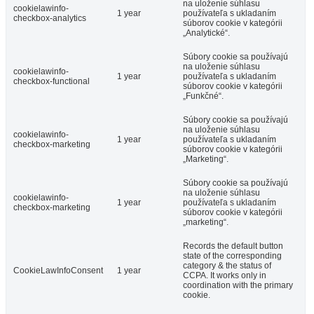
na uloženie súhlasu
cookielawinfo-
1 year
používateľa s ukladaním
checkbox-analytics
súborov cookie v kategórii
„Analytické“.
Súbory cookie sa používajú
na uloženie súhlasu
cookielawinfo-
1 year
používateľa s ukladaním
checkbox-functional
súborov cookie v kategórii
„Funkčné“.
Súbory cookie sa používajú
na uloženie súhlasu
cookielawinfo-
1 year
používateľa s ukladaním
checkbox-marketing
súborov cookie v kategórii
„Marketing“.
Súbory cookie sa používajú
na uloženie súhlasu
cookielawinfo-
1 year
používateľa s ukladaním
checkbox-marketing
súborov cookie v kategórii
„marketing“.
Records the default button
state of the corresponding
category & the status of
CookieLawInfoConsent
1 year
CCPA. It works only in
coordination with the primary
cookie.