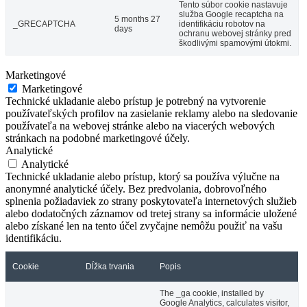
Tento súbor cookie nastavuje
služba Google recaptcha na
5 months 27
_GRECAPTCHA
identifikáciu robotov na
days
ochranu webovej stránky pred
škodlivými spamovými útokmi.
Marketingové
Marketingové
Technické ukladanie alebo prístup je potrebný na vytvorenie
používateľských profilov na zasielanie reklamy alebo na sledovanie
používateľa na webovej stránke alebo na viacerých webových
stránkach na podobné marketingové účely.
Analytické
Analytické
Technické ukladanie alebo prístup, ktorý sa používa výlučne na
anonymné analytické účely. Bez predvolania, dobrovoľného
splnenia požiadaviek zo strany poskytovateľa internetových služieb
alebo dodatočných záznamov od tretej strany sa informácie uložené
alebo získané len na tento účel zvyčajne nemôžu použiť na vašu
identifikáciu.
Cookie
Dĺžka trvania
Popis
The _ga cookie, installed by
Google Analytics, calculates visitor,