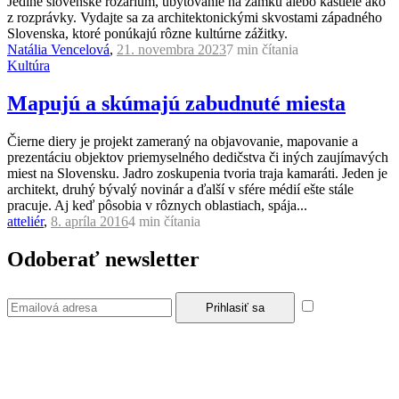
Jediné slovenské rozárium, ubytovanie na zámku alebo kaštiele ako
z rozprávky. Vydajte sa za architektonickými skvostami západného
Slovenska, ktoré ponúkajú rôzne kultúrne zážitky.
Natália Vencelová
,
21. novembra 2023
7 min
čítania
Kultúra
Mapujú a skúmajú zabudnuté miesta
Čierne diery je projekt zameraný na objavovanie, mapovanie a
prezentáciu objektov priemyselného dedičstva či iných zaujímavých
miest na Slovensku. Jadro zoskupenia tvoria traja kamaráti. Jeden je
architekt, druhý bývalý novinár a ďalší v sfére médií ešte stále
pracuje. Aj keď pôsobia v rôznych oblastiach, spája...
atteliér
,
8. apríla 2016
4 min
čítania
Odoberať newsletter
Súhlasím so
zásadami a podmienkami ochrany osobných údajov.