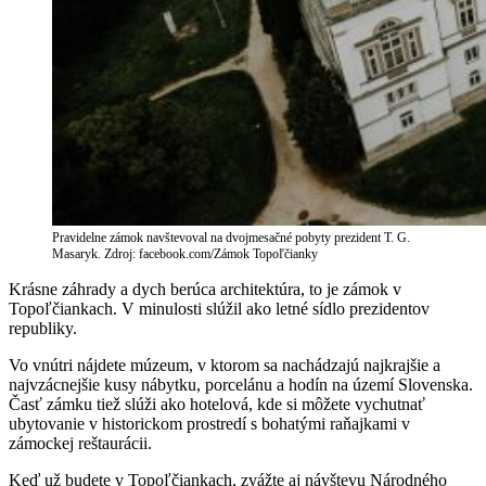
Pravidelne zámok navštevoval na dvojmesačné pobyty prezident T. G.
Masaryk. Zdroj: facebook.com/Zámok Topoľčianky
Krásne záhrady a dych berúca architektúra, to je zámok v
Topoľčiankach. V minulosti slúžil ako letné sídlo prezidentov
republiky.
Vo vnútri nájdete múzeum, v ktorom sa nachádzajú najkrajšie a
najvzácnejšie kusy nábytku, porcelánu a hodín na území Slovenska.
Časť zámku tiež slúži ako hotelová, kde si môžete vychutnať
ubytovanie v historickom prostredí s bohatými raňajkami v
zámockej reštaurácii.
Keď už budete v Topoľčiankach, zvážte aj návštevu Národného