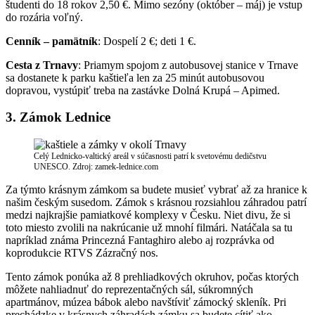
študenti do 18 rokov 2,50 €. Mimo sezóny (október – máj) je vstup
do rozária voľný.
Cenník – pamätník
: Dospelí 2 €; deti 1 €.
Cesta z Trnavy
: Priamym spojom z autobusovej stanice v Trnave
sa dostanete k parku kaštieľa len za 25 minút autobusovou
dopravou, vystúpiť treba na zastávke Dolná Krupá – Apimed.
3. Zámok Lednice
Celý Lednicko-valtický areál v súčasnosti patrí k svetovému dedičstvu
UNESCO. Zdroj: zamek-lednice.com
Za týmto krásnym zámkom sa budete musieť vybrať až za hranice k
našim českým susedom. Zámok s krásnou rozsiahlou záhradou patrí
medzi najkrajšie pamiatkové komplexy v Česku. Niet divu, že si
toto miesto zvolili na nakrúcanie už mnohí filmári. Natáčala sa tu
napríklad známa Princezná Fantaghiro alebo aj rozprávka od
koprodukcie RTVS Zázračný nos.
Tento zámok ponúka až 8 prehliadkových okruhov, počas ktorých
môžete nahliadnuť do reprezentačných sál, súkromných
apartmánov, múzea bábok alebo navštíviť zámocký skleník. Pri
prechádzke v krásnych záhradách zámku sa budete cítiť ako