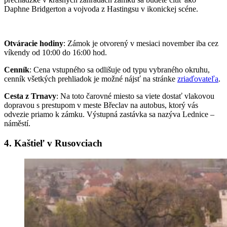
Daphne Bridgerton a vojvoda z Hastingsu v ikonickej scéne.
Otváracie hodiny
: Zámok je otvorený v mesiaci november iba cez
víkendy od 10:00 do 16:00 hod.
Cenník
: Cena vstupného sa odlišuje od typu vybraného okruhu,
cenník všetkých prehliadok je možné nájsť na stránke
zriaďovateľa
.
Cesta z Trnavy
: Na toto čarovné miesto sa viete dostať vlakovou
dopravou s prestupom v meste Břeclav na autobus, ktorý vás
odvezie priamo k zámku. Výstupná zastávka sa nazýva Lednice –
náměstí.
4. Kaštieľ v Rusovciach