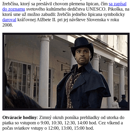
žrebčína, ktorý sa preslávil chovom plemena lipican, čím
sa zapísal
do zoznamu
svetového kultúrneho dedičstva UNESCO. Pikoška, na
ktorú sme už možno zabudli: žrebčín jedného lipicana symbolicky
daroval
kráľovnej Alžbete II. pri jej návšteve Slovenska v roku
2008.
Otváracie hodiny
: Zimný okruh ponúka prehliadky od utorka do
piatka so vstupom o 9:00, 10:30, 12:30, 14:00 hod. Cez víkend a
počas sviatkov vstupy o 12:00, 13:00, 15:00 hod.