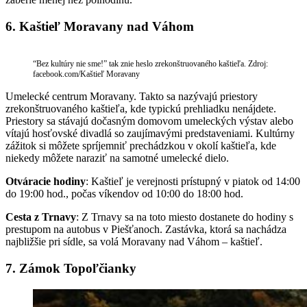
6. Kaštieľ Moravany nad Váhom
“Bez kultúry nie sme!” tak znie heslo zrekonštruovaného kaštieľa. Zdroj:
facebook.com/Kaštieľ Moravany
Umelecké centrum Moravany. Takto sa nazývajú priestory
zrekonštruovaného kaštieľa, kde typickú prehliadku nenájdete.
Priestory sa stávajú dočasným domovom umeleckých výstav alebo
vítajú hosťovské divadlá so zaujímavými predstaveniami. Kultúrny
zážitok si môžete spríjemniť prechádzkou v okolí kaštieľa, kde
niekedy môžete naraziť na samotné umelecké dielo.
Otváracie hodiny
: Kaštieľ je verejnosti prístupný v piatok od 14:00
do 19:00 hod., počas víkendov od 10:00 do 18:00 hod.
Cesta z Trnavy
: Z Trnavy sa na toto miesto dostanete do hodiny s
prestupom na autobus v Piešťanoch. Zastávka, ktorá sa nachádza
najbližšie pri sídle, sa volá Moravany nad Váhom – kaštieľ.
7. Zámok Topoľčianky