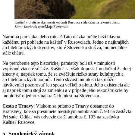
Kaštieľ v bratislavskej mestskej časti Rusovce stále čaká na rekonštrukciu.
Zdroj: facebook.com/Moje Slovensko
Národná pamiatka alebo ruina? Táto otázka určite beží hlavou
každému pri pohľade na kaštieľ v Rusovciach. Jedno z najkrajších
architektonických skvostov, ktoré Slovensko skrýva, momentálne
stále chátra.
Na prerobenie tejto historickej pamiatky boli už v minulosti
vypísané viaceré súťaže. Kaštieľ sa však doposiaľ nedočkal žiadnej
zmeny aj napriek tomu, že sa zväčšuje riziko straty kultúrnych a
architektonických hodnôt. Tento skvost minulosti tak môžu
návštevníci pozorovať len spoza veľkého plotu. Jeho existencia ale
aj napriek tomu stojí za zmienku a v prípade jeho rekonštrukcie by
mohlo ísť o jedno z najkrajších miest na Slovensku.
Cesta z Trnavy
: Vlakom sa priamo z Trnavy dostanete do
Bratislavy, kde sa presuniete mestským autobusom č. 93 na zastávku
Pri sade. Odtiaľ vás odvezie ďalší autobus č. 193 na zastávku
Kaštieľ Rusovce.
5. Smolenický zámok