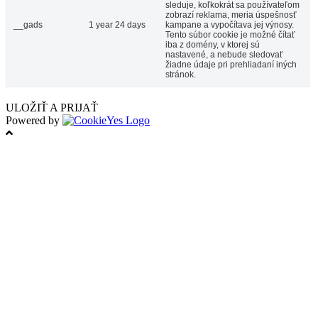
sleduje, koľkokrát sa používateľom
zobrazí reklama, meria úspešnosť
__gads
1 year 24 days
kampane a vypočítava jej výnosy.
Tento súbor cookie je možné čítať
iba z domény, v ktorej sú
nastavené, a nebude sledovať
žiadne údaje pri prehliadaní iných
stránok.
ULOŽIŤ A PRIJAŤ
Powered by