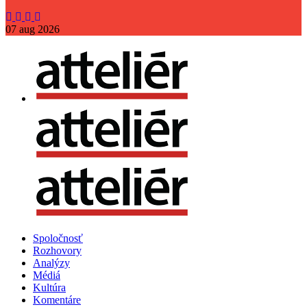
07
aug
2026
Spoločnosť
Rozhovory
Analýzy
Médiá
Kultúra
Komentáre