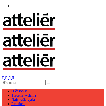
O časopise
Tlačené vydania
Najnovšie vydanie
Redakcia