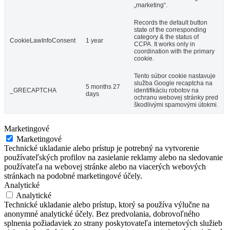
„marketing“.
Records the default button
state of the corresponding
category & the status of
CookieLawInfoConsent
1 year
CCPA. It works only in
coordination with the primary
cookie.
Tento súbor cookie nastavuje
služba Google recaptcha na
5 months 27
_GRECAPTCHA
identifikáciu robotov na
days
ochranu webovej stránky pred
škodlivými spamovými útokmi.
Marketingové
Marketingové
Technické ukladanie alebo prístup je potrebný na vytvorenie
používateľských profilov na zasielanie reklamy alebo na sledovanie
používateľa na webovej stránke alebo na viacerých webových
stránkach na podobné marketingové účely.
Analytické
Analytické
Technické ukladanie alebo prístup, ktorý sa používa výlučne na
anonymné analytické účely. Bez predvolania, dobrovoľného
splnenia požiadaviek zo strany poskytovateľa internetových služieb