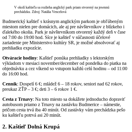
V okolí kaštieľa sa rozlieha anglický park priam stvorený na jesennú
prechádzku. Zdroj: Natália Vencelová
Budmerický kaštieľ s krásnym anglickým parkom je obľúbeným
miestom nielen pre domácich, ale aj pre návštevníkov z blízkeho i
ďalekého okolia. Park je návštevníkom otvorený každý deň v čase
od 7:00 do 19:00 hod. Síce je kaštieľ v súčasnosti účelové
zariadenie pre Ministerstvo kultúry SR, je možné absolvovať aj
prehliadku expozície.
Otváracie hodiny
: Kaštieľ ponúka prehliadky s lektorským
výkladom v mesiaci november/december od pondelka do piatka na
objednávku a cez víkend so vstupom každú celú hodinu – od 11:00
do 16:00 hod.
Cenník
: Dospelí 6 €; mládež 6 – 18 rokov, seniori nad 62 rokov,
preukaz ZŤP – 3 €; deti 3 – 6 rokov 1 €.
Cesta z Trnavy
: Na toto miesto sa dokážete jednoducho dopraviť
autobusom priamo z Trnavy na zastávku Budmerice – námestie,
pričom cesta trvá iba 40 minút. Od zastávky vám prechádzka pešo
ku kaštieľu potrvá asi 20 minút.
2. Kaštieľ Dolná Krupá