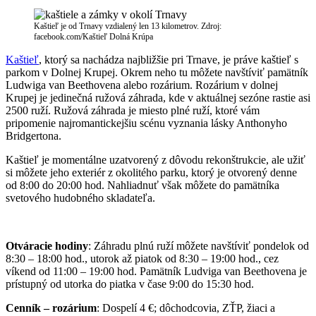
Kaštieľ je od Trnavy vzdialený len 13 kilometrov. Zdroj:
facebook.com/Kaštieľ Dolná Krúpa
Kaštieľ
, ktorý sa nachádza najbližšie pri Trnave, je práve kaštieľ s
parkom v Dolnej Krupej. Okrem neho tu môžete navštíviť pamätník
Ludwiga van Beethovena alebo rozárium. Rozárium v dolnej
Krupej je jedinečná ružová záhrada, kde v aktuálnej sezóne rastie asi
2500 ruží. Ružová záhrada je miesto plné ruží, ktoré vám
pripomenie najromantickejšiu scénu vyznania lásky Anthonyho
Bridgertona.
Kaštieľ je momentálne uzatvorený z dôvodu rekonštrukcie, ale užiť
si môžete jeho exteriér z okolitého parku, ktorý je otvorený denne
od 8:00 do 20:00 hod. Nahliadnuť však môžete do pamätníka
svetového hudobného skladateľa.
Otváracie hodiny
: Záhradu plnú ruží môžete navštíviť pondelok od
8:30 – 18:00 hod., utorok až piatok od 8:30 – 19:00 hod., cez
víkend od 11:00 – 19:00 hod. Pamätník Ludviga van Beethovena je
prístupný od utorka do piatka v čase 9:00 do 15:30 hod.
Cenník – rozárium
: Dospelí 4 €; dôchodcovia, ZŤP, žiaci a