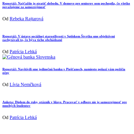
Reportáž: Najťažšie je stratiť slobodu. V domove pre seniorov som pochopila, čo všetko
považujeme za samozrejmosť
Od
Rebeka Rajtarová
Reportáž: V ústave sociálnej starostlivosti v Spišskom Štvrtku sme objektívmi
zachytávali to, čo býva ticho obchádzané
Od
Patrícia Lehká
Reportáž: Navštívili sme jedinečnú banku v Piešťanoch, namiesto peňazí vám požičia
gény
Od
Lívia Nemčková
Anketa: Diplom do ruky, otáznik v hlave. Pracovať v odbore nie je samozrejmosť pre
mnohých študentov
Od
Patrícia Lehká