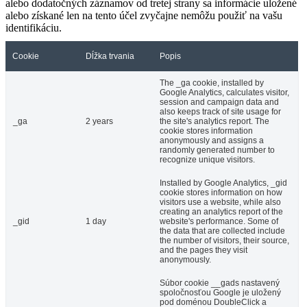
alebo dodatočných záznamov od tretej strany sa informácie uložené
alebo získané len na tento účel zvyčajne nemôžu použiť na vašu
identifikáciu.
Cookie
Dĺžka trvania
Popis
The _ga cookie, installed by
Google Analytics, calculates visitor,
session and campaign data and
also keeps track of site usage for
_ga
2 years
the site's analytics report. The
cookie stores information
anonymously and assigns a
randomly generated number to
recognize unique visitors.
Installed by Google Analytics, _gid
cookie stores information on how
visitors use a website, while also
creating an analytics report of the
_gid
1 day
website's performance. Some of
the data that are collected include
the number of visitors, their source,
and the pages they visit
anonymously.
Súbor cookie __gads nastavený
spoločnosťou Google je uložený
pod doménou DoubleClick a