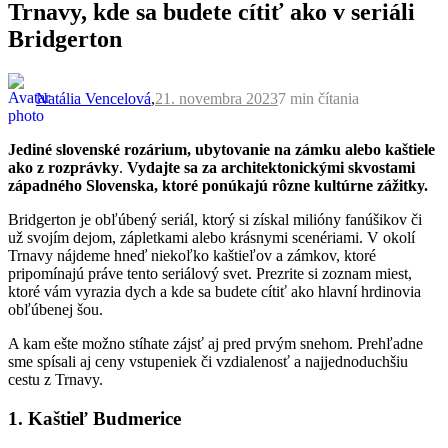
Trnavy, kde sa budete cítiť ako v seriáli
Bridgerton
Natália Vencelová
,
21. novembra 2023
7 min
čítania
Jediné slovenské rozárium, ubytovanie na zámku alebo kaštiele
ako z rozprávky
.
Vydajte sa za architektonickými skvostami
západného Slovenska, ktoré ponúkajú rôzne kultúrne zážitky.
Bridgerton je obľúbený seriál, ktorý si získal milióny fanúšikov či
už svojím dejom, zápletkami alebo krásnymi scenériami. V okolí
Trnavy nájdeme hneď niekoľko kaštieľov a zámkov, ktoré
pripomínajú práve tento seriálový svet. Prezrite si zoznam miest,
ktoré vám vyrazia dych a kde sa budete cítiť ako hlavní hrdinovia
obľúbenej šou.
A kam ešte možno stíhate zájsť aj pred prvým snehom. Prehľadne
sme spísali aj ceny vstupeniek či vzdialenosť a najjednoduchšiu
cestu z Trnavy.
1. Kaštieľ Budmerice