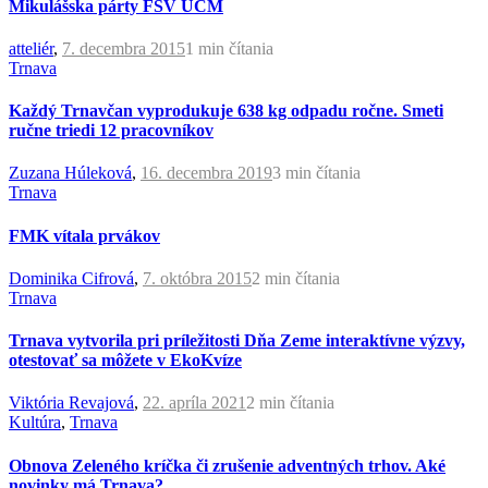
Mikulášska párty FSV UCM
atteliér
,
7. decembra 2015
1 min
čítania
Trnava
Každý Trnavčan vyprodukuje 638 kg odpadu ročne. Smeti
ručne triedi 12 pracovníkov
Zuzana Húleková
,
16. decembra 2019
3 min
čítania
Trnava
FMK vítala prvákov
Dominika Cifrová
,
7. októbra 2015
2 min
čítania
Trnava
Trnava vytvorila pri príležitosti Dňa Zeme interaktívne výzvy,
otestovať sa môžete v EkoKvíze
Viktória Revajová
,
22. apríla 2021
2 min
čítania
Kultúra
,
Trnava
Obnova Zeleného kríčka či zrušenie adventných trhov. Aké
novinky má Trnava?