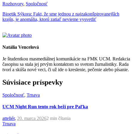
Rozhovory
,
Spoločnosť
Bioetik Sýkora: Fakt, že sme jednou z najzakonšpirovanejších
krajín, je anomália, ktorú zatiaľ nevieme vysvetliť
Natália Vencelová
Je študentkou masmediálnej komunikácie na FMK UCM. Redakcia
časopisu sa stala jej prvým kontaktom so svetom žurnalistiky. Rada
tvorí a skúša nové veci, či už ide o kreslenie, pečenie alebo písanie.
Súvisiace príspevky
Spoločnosť
,
Trnava
UCM Night Run tento rok beží pre Paľka
atteliér
,
20. marca 2026
2 min
čítania
Trnava