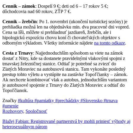
Cenník
– zámok
: Dospelí 9 €; deti od 6 – 17 rokov 5 €;
dôchodcovia nad 60 rokov, ZŤP 7 €.
Cenník – žrebčín
: Po 1. novembri (ukončení turistickej sezóny) je
prehliadka možná len na objednávku min. dva pracovné dni vopred.
Cena sa líši, môžete si prehliadnuť jazdiareň, žrebčín, ale i
hipologickú expozíciu chovu koní či chovateľských objektov s
odborným výkladom. Všetky informácie nájdete
na tomto odkaze
.
Cesta z Trnavy
: Najjednoduchším spôsobom sa viete na zámok
dostať z Nitry, kde sa dostanete pravidelnými vlakovými spojmi z
trnavskej železničnej stanice. Odtiaľ je potrebné sa zviezť do
Zlatých Moraviec na autobusovú stanicu. Tam vykonáte posledný
prestup tohto výletu a vystúpite na zastávke Topoľčianky – zámok.
Ak nechcete kombinovať vlak a autobus, jednoduchším variantom
je autobusové spojenie z Trnavy do Zlatých Moraviec a odtiaľ do
Topoľčianok.
Značky
#kultúra
#pamiatky
#prechádzky
#Slovensko
#trnava
#umenie
Rozhovory
,
Spoločnosť
Blažej Fabian: Registrované partnerstvá by mohli priniesť výhody aj
heterosexuálnym párom