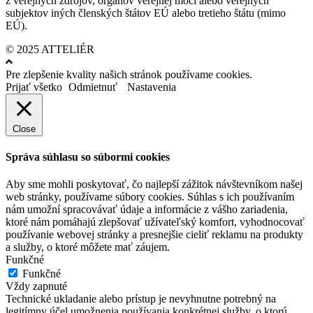
z verejných zdrojov, orgánov verejnej moci alebo verejných
subjektov iných členských štátov EÚ alebo tretieho štátu (mimo
EÚ).
© 2025 ATTELIÉR
Pre zlepšenie kvality našich stránok používame cookies.
Prijať všetko
Odmietnuť
Nastavenia
Close
Správa súhlasu so súbormi cookies
Aby sme mohli poskytovať, čo najlepší zážitok návštevníkom našej
web stránky, používame súbory cookies. Súhlas s ich používaním
nám umožní spracovávať údaje a informácie z vášho zariadenia,
ktoré nám pomáhajú zlepšovať užívateľský komfort, vyhodnocovať
používanie webovej stránky a presnejšie cieliť reklamu na produkty
a služby, o ktoré môžete mať záujem.
Funkčné
Funkčné
Vždy zapnuté
Technické ukladanie alebo prístup je nevyhnutne potrebný na
legitímny účel umožnenia používania konkrétnej služby, o ktorú