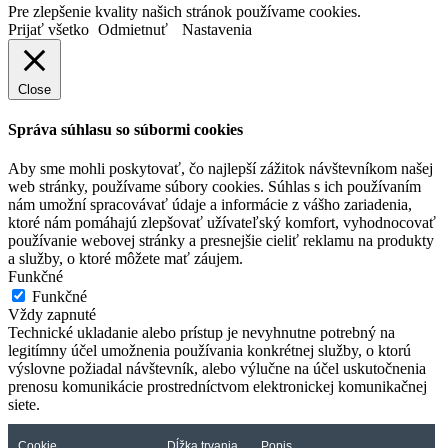
Pre zlepšenie kvality našich stránok používame cookies.
Prijať všetko
Odmietnuť
Nastavenia
Close
Správa súhlasu so súbormi cookies
Aby sme mohli poskytovať, čo najlepší zážitok návštevníkom našej
web stránky, používame súbory cookies. Súhlas s ich používaním
nám umožní spracovávať údaje a informácie z vášho zariadenia,
ktoré nám pomáhajú zlepšovať užívateľský komfort, vyhodnocovať
používanie webovej stránky a presnejšie cieliť reklamu na produkty
a služby, o ktoré môžete mať záujem.
Funkčné
Funkčné
Vždy zapnuté
Technické ukladanie alebo prístup je nevyhnutne potrebný na
legitímny účel umožnenia používania konkrétnej služby, o ktorú
výslovne požiadal návštevník, alebo výlučne na účel uskutočnenia
prenosu komunikácie prostredníctvom elektronickej komunikačnej
siete.
Cookie
Dĺžka trvania
Popis