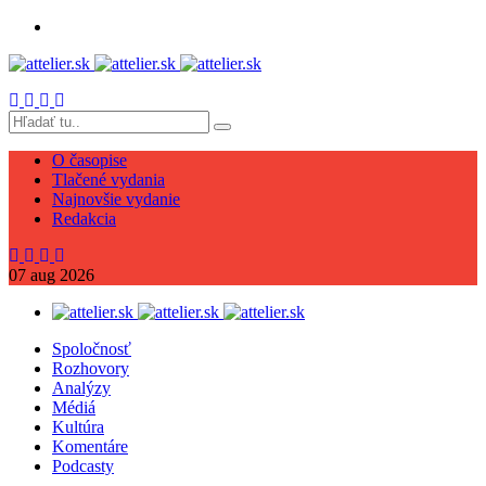
O časopise
Tlačené vydania
Najnovšie vydanie
Redakcia
07
aug
2026
Spoločnosť
Rozhovory
Analýzy
Médiá
Kultúra
Komentáre
Podcasty