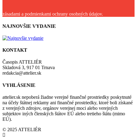
zásadami a podmienkami ochrany osobných údajov.
NAJNOVŠIE VYDANIE
KONTAKT
Časopis ATTELIÉR
Skladová 3, 917 01 Trnava
redakcia@attelier.sk
VYHLÁSENIE
attelier.sk nepoberá žiadne verejné finančné prostriedky poskytnuté
na účely štátnej reklamy ani finančné prostriedky, ktoré boli získané
z verejných zdrojov, orgánov verejnej moci alebo verejných
subjektov iných členských štátov EÚ alebo tretieho štátu (mimo
EÚ).
© 2025 ATTELIÉR