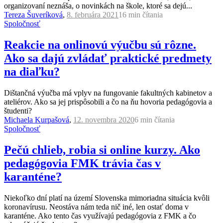
organizovaní neznáša, o novinkách na škole, ktoré sa dejú...
Tereza Šuveríková
,
8. februára 2021
16 min
čítania
Spoločnosť
Reakcie na onlinovú výučbu sú rôzne.
Ako sa dajú zvládať praktické predmety
na diaľku?
Dištančná výučba má vplyv na fungovanie fakultných kabinetov a
ateliérov. Ako sa jej prispôsobili a čo na ňu hovoria pedagógovia a
študenti?
Michaela Kurpašová
,
12. novembra 2020
6 min
čítania
Spoločnosť
Pečú chlieb, robia si online kurzy. Ako
pedagógovia FMK trávia čas v
karanténe?
Niekoľko dní platí na území Slovenska mimoriadna situácia kvôli
koronavírusu. Neostáva nám teda nič iné, len ostať doma v
karanténe. Ako tento čas využívajú pedagógovia z FMK a čo