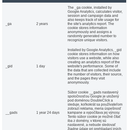
The _ga cookie, installed by
Google Analytics, calculates visitor,
session and campaign data and
also keeps track of site usage for
_ga
2 years
the site's analytics report. The
cookie stores information
anonymously and assigns a
randomly generated number to
recognize unique visitors.
Installed by Google Analytics, _gid
cookie stores information on how
visitors use a website, while also
creating an analytics report of the
_gid
1 day
website's performance. Some of
the data that are collected include
the number of visitors, their source,
and the pages they visit
anonymously.
Súbor cookie __gads nastavený
spoločnosťou Google je uložený
pod doménou DoubleClick a
sleduje, koľkokrát sa používateľom
zobrazí reklama, meria úspešnosť
__gads
1 year 24 days
kampane a vypočítava jej výnosy.
Tento súbor cookie je možné čítať
iba z domény, v ktorej sú
nastavené, a nebude sledovať
žiadne údaje pri prehliadaní iných