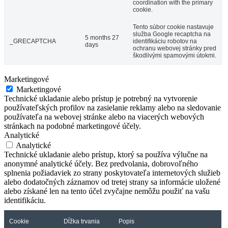
coordination with the primary
cookie.
Tento súbor cookie nastavuje
služba Google recaptcha na
5 months 27
_GRECAPTCHA
identifikáciu robotov na
days
ochranu webovej stránky pred
škodlivými spamovými útokmi.
Marketingové
Marketingové
Technické ukladanie alebo prístup je potrebný na vytvorenie
používateľských profilov na zasielanie reklamy alebo na sledovanie
používateľa na webovej stránke alebo na viacerých webových
stránkach na podobné marketingové účely.
Analytické
Analytické
Technické ukladanie alebo prístup, ktorý sa používa výlučne na
anonymné analytické účely. Bez predvolania, dobrovoľného
splnenia požiadaviek zo strany poskytovateľa internetových služieb
alebo dodatočných záznamov od tretej strany sa informácie uložené
alebo získané len na tento účel zvyčajne nemôžu použiť na vašu
identifikáciu.
Cookie
Dĺžka trvania
Popis