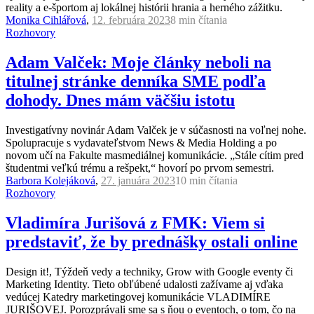
reality a e-športom aj lokálnej histórii hrania a herného zážitku.
Monika Cihlářová
,
12. februára 2023
8 min
čítania
Rozhovory
Adam Valček: Moje články neboli na
titulnej stránke denníka SME podľa
dohody. Dnes mám väčšiu istotu
Investigatívny novinár Adam Valček je v súčasnosti na voľnej nohe.
Spolupracuje s vydavateľstvom News & Media Holding a po
novom učí na Fakulte masmediálnej komunikácie. „Stále cítim pred
študentmi veľkú trému a rešpekt,“ hovorí po prvom semestri.
Barbora Kolejáková
,
27. januára 2023
10 min
čítania
Rozhovory
Vladimíra Jurišová z FMK: Viem si
predstaviť, že by prednášky ostali online
Design it!, Týždeň vedy a techniky, Grow with Google eventy či
Marketing Identity. Tieto obľúbené udalosti zažívame aj vďaka
vedúcej Katedry marketingovej komunikácie VLADIMÍRE
JURIŠOVEJ. Porozprávali sme sa s ňou o eventoch, o tom, čo na