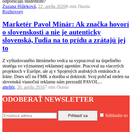
odporúčajú študentom?
Zuzana Húleková
,
22. apríla 2020
6 min
čítania
Rozhovory
Marketér Pavol Minár: Ak značka hovorí
o slovenskosti a nie je autenticky
slovenská, ľudia na to prídu a zrátajú jej
to
Z vyštudovaného literárneho vedca sa vypracoval na úspešného
stratéga vo významnej reklamnej agentúre. Pracoval na viacerých
projektoch v Európe, ale aj v Spojených arabských emirátoch a
Iráne. Dnes učí na FMK a dorába si doktorát. Svoj pohľad nielen na
slovenskú vianočnú reklamu nám prezradil PAVOL...
atteliér
,
20. apríla 2016
7 min
čítania
ODOBERAŤ NEWSLETTER
Súhlasím so