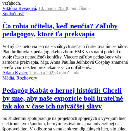
vzťahoch.
Viktória Revajová
,
10. marca 2023
6 min
čítania
Spoločnosť
Čo robia učitelia, keď neučia? Záľuby
pedagógov, ktoré ťa prekvapia
Voľný čas netrávia len na sociálnych sieťach či sledovaním seriálov.
Piati hrdinovia z pedagogického zboru FMK sa s nami podelili o
svoje (často netradičné) koníčky. Viaceré záľuby pedagógov vás
zaručene prekvapia. Mgr. Anna Paulína Jelínková Cosplay znamená
oveľa viac než len prezliekanie sa za obľúbené...
Adam Kysler
,
7. marca 2023
3 min
čítania
Médiá
,
Rozhovory
Pedagóg Kabát o hernej histórii: Chceli
by sme, aby naše expozície boli hrateľné
tak ako v čase ich najväčšej slávy
So študentmi spolupracuje na projektoch spojených s vývojom hier,
elektronickým športom, herným festivalom aj na univerzitnej e-
športovej lige. V odbore sa venuje okrem digitálnych hier, virtuálnej