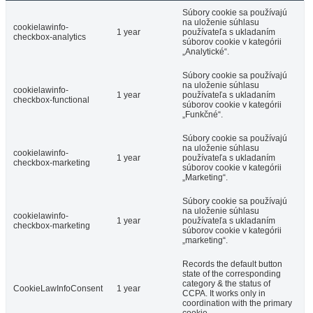
Súbory cookie sa používajú
na uloženie súhlasu
cookielawinfo-
1 year
používateľa s ukladaním
checkbox-analytics
súborov cookie v kategórii
„Analytické“.
Súbory cookie sa používajú
na uloženie súhlasu
cookielawinfo-
1 year
používateľa s ukladaním
checkbox-functional
súborov cookie v kategórii
„Funkčné“.
Súbory cookie sa používajú
na uloženie súhlasu
cookielawinfo-
1 year
používateľa s ukladaním
checkbox-marketing
súborov cookie v kategórii
„Marketing“.
Súbory cookie sa používajú
na uloženie súhlasu
cookielawinfo-
1 year
používateľa s ukladaním
checkbox-marketing
súborov cookie v kategórii
„marketing“.
Records the default button
state of the corresponding
category & the status of
CookieLawInfoConsent
1 year
CCPA. It works only in
coordination with the primary