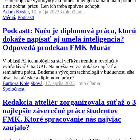
Technologické výdobytky ako umelá inteligencia nám majú pomôcť
a nie zobrať prácu. Len ich treba správne uchopiť.
Adam Kysler
,
10. mája 2023
3 min
čítania
Médiá
,
Podcastt
Podcastt: Načo je diplomová práca, ktorú
dokáže napísať aj umelá inteligencia?
Odpovedá prodekan FMK Murár
V oblasti AI technológii sa stal veľkým trendom revolučný
vyhľadávač ChatGPT. Najnovšia verzia dokáže napísať aj
seminárnu prácu. Budeme s vývojom technológii v budúcnosti ešte
písať bakalárske a diplomové práce?
Barbora Kolejáková
,
17. apríla 2023
1 min
čítania
Spoločnosť
Redakcia atteliér zorganizovala súťaž o 3
najlepšie záverečné práce študentov
FMK. Ktoré spracovanie nás najviac
zaujalo?