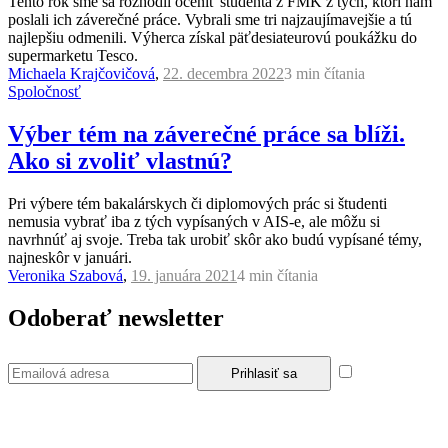
Tento rok sme sa rozhodli oceniť študenta z FMK z tých, ktorí nám
poslali ich záverečné práce. Vybrali sme tri najzaujímavejšie a tú
najlepšiu odmenili. Výherca získal päťdesiateurovú poukážku do
supermarketu Tesco.
Michaela Krajčovičová
,
22. decembra 2022
3 min
čítania
Spoločnosť
Výber tém na záverečné práce sa blíži.
Ako si zvoliť vlastnú?
Pri výbere tém bakalárskych či diplomových prác si študenti
nemusia vybrať iba z tých vypísaných v AIS-e, ale môžu si
navrhnúť aj svoje. Treba tak urobiť skôr ako budú vypísané témy,
najneskôr v januári.
Veronika Szabová
,
19. januára 2021
4 min
čítania
Odoberať newsletter
Súhlasím so