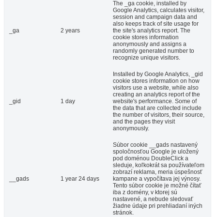
The _ga cookie, installed by
Google Analytics, calculates visitor,
session and campaign data and
also keeps track of site usage for
_ga
2 years
the site's analytics report. The
cookie stores information
anonymously and assigns a
randomly generated number to
recognize unique visitors.
Installed by Google Analytics, _gid
cookie stores information on how
visitors use a website, while also
creating an analytics report of the
_gid
1 day
website's performance. Some of
the data that are collected include
the number of visitors, their source,
and the pages they visit
anonymously.
Súbor cookie __gads nastavený
spoločnosťou Google je uložený
pod doménou DoubleClick a
sleduje, koľkokrát sa používateľom
zobrazí reklama, meria úspešnosť
__gads
1 year 24 days
kampane a vypočítava jej výnosy.
Tento súbor cookie je možné čítať
iba z domény, v ktorej sú
nastavené, a nebude sledovať
žiadne údaje pri prehliadaní iných
stránok.