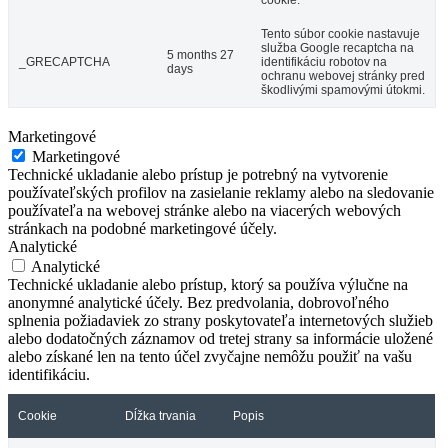
cookie.
Tento súbor cookie nastavuje
služba Google recaptcha na
5 months 27
_GRECAPTCHA
identifikáciu robotov na
days
ochranu webovej stránky pred
škodlivými spamovými útokmi.
Marketingové
Marketingové
Technické ukladanie alebo prístup je potrebný na vytvorenie
používateľských profilov na zasielanie reklamy alebo na sledovanie
používateľa na webovej stránke alebo na viacerých webových
stránkach na podobné marketingové účely.
Analytické
Analytické
Technické ukladanie alebo prístup, ktorý sa používa výlučne na
anonymné analytické účely. Bez predvolania, dobrovoľného
splnenia požiadaviek zo strany poskytovateľa internetových služieb
alebo dodatočných záznamov od tretej strany sa informácie uložené
alebo získané len na tento účel zvyčajne nemôžu použiť na vašu
identifikáciu.
Cookie
Dĺžka trvania
Popis