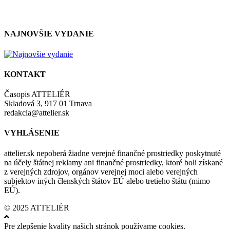
zásadami a podmienkami ochrany osobných údajov.
NAJNOVŠIE VYDANIE
KONTAKT
Časopis ATTELIÉR
Skladová 3, 917 01 Trnava
redakcia@attelier.sk
VYHLÁSENIE
attelier.sk nepoberá žiadne verejné finančné prostriedky poskytnuté
na účely štátnej reklamy ani finančné prostriedky, ktoré boli získané
z verejných zdrojov, orgánov verejnej moci alebo verejných
subjektov iných členských štátov EÚ alebo tretieho štátu (mimo
EÚ).
© 2025 ATTELIÉR
Pre zlepšenie kvality našich stránok používame cookies.