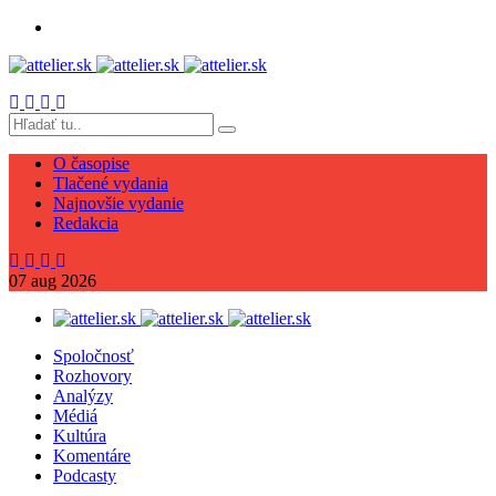
O časopise
Tlačené vydania
Najnovšie vydanie
Redakcia
07
aug
2026
Spoločnosť
Rozhovory
Analýzy
Médiá
Kultúra
Komentáre
Podcasty