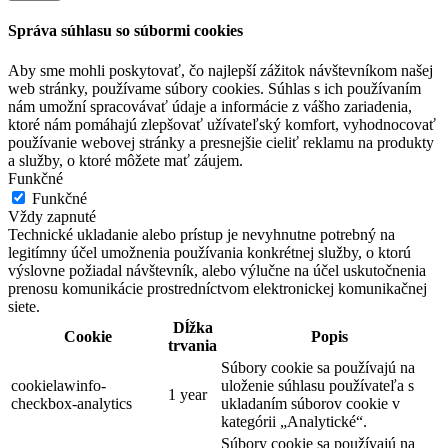
Správa súhlasu so súbormi cookies
Aby sme mohli poskytovať, čo najlepší zážitok návštevníkom našej
web stránky, používame súbory cookies. Súhlas s ich používaním
nám umožní spracovávať údaje a informácie z vášho zariadenia,
ktoré nám pomáhajú zlepšovať užívateľský komfort, vyhodnocovať
používanie webovej stránky a presnejšie cieliť reklamu na produkty
a služby, o ktoré môžete mať záujem.
Funkčné
Funkčné
Vždy zapnuté
Technické ukladanie alebo prístup je nevyhnutne potrebný na
legitímny účel umožnenia používania konkrétnej služby, o ktorú
výslovne požiadal návštevník, alebo výlučne na účel uskutočnenia
prenosu komunikácie prostredníctvom elektronickej komunikačnej
siete.
Dĺžka
Cookie
Popis
trvania
Súbory cookie sa používajú na
cookielawinfo-
uloženie súhlasu používateľa s
1 year
checkbox-analytics
ukladaním súborov cookie v
kategórii „Analytické“.
Súbory cookie sa používajú na