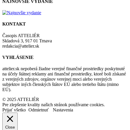
NAJNOVŠIE VYDANIE
KONTAKT
Časopis ATTELIÉR
Skladová 3, 917 01 Trnava
redakcia@attelier.sk
VYHLÁSENIE
attelier.sk nepoberá žiadne verejné finančné prostriedky poskytnuté
na účely štátnej reklamy ani finančné prostriedky, ktoré boli získané
z verejných zdrojov, orgánov verejnej moci alebo verejných
subjektov iných členských štátov EÚ alebo tretieho štátu (mimo
EÚ).
© 2025 ATTELIÉR
Pre zlepšenie kvality našich stránok používame cookies.
Prijať všetko
Odmietnuť
Nastavenia
Close