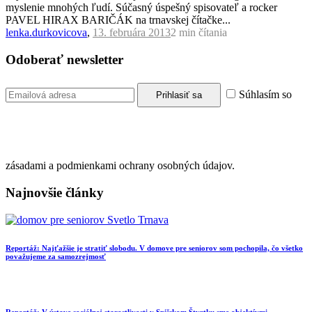
myslenie mnohých ľudí. Súčasný úspešný spisovateľ a rocker
PAVEL HIRAX BARIČÁK na trnavskej čítačke...
lenka.durkovicova
,
13. februára 2013
2 min
čítania
Odoberať newsletter
Súhlasím so
zásadami a podmienkami ochrany osobných údajov.
Najnovšie články
Reportáž: Najťažšie je stratiť slobodu. V domove pre seniorov som pochopila, čo všetko
považujeme za samozrejmosť
Reportáž: V ústave sociálnej starostlivosti v Spišskom Štvrtku sme objektívmi