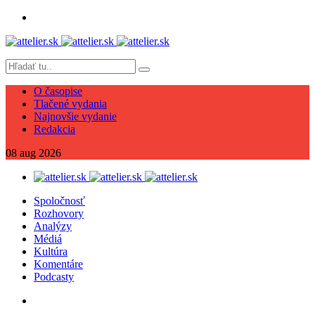
O časopise
Tlačené vydania
Najnovšie vydanie
Redakcia
08
aug
2026
Spoločnosť
Rozhovory
Analýzy
Médiá
Kultúra
Komentáre
Podcasty