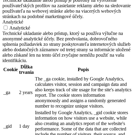
Technické ukladanie alebo prístup je potrebný na vytvorenie
používateľských profilov na zasielanie reklamy alebo na sledovanie
používateľa na webovej stránke alebo na viacerých webových
stránkach na podobné marketingové účely.
Analytické
Analytické
Technické ukladanie alebo prístup, ktorý sa používa výlučne na
anonymné analytické účely. Bez predvolania, dobrovoľného
splnenia požiadaviek zo strany poskytovateľa internetových služieb
alebo dodatočných záznamov od tretej strany sa informácie uložené
alebo získané len na tento účel zvyčajne nemôžu použiť na vašu
identifikáciu.
Dĺžka
Cookie
Popis
trvania
The _ga cookie, installed by Google Analytics,
calculates visitor, session and campaign data and
also keeps track of site usage for the site's analytics
_ga
2 years
report. The cookie stores information
anonymously and assigns a randomly generated
number to recognize unique visitors.
Installed by Google Analytics, _gid cookie stores
information on how visitors use a website, while
also creating an analytics report of the website's
_gid
1 day
performance. Some of the data that are collected
include the number of visitors, their source, and