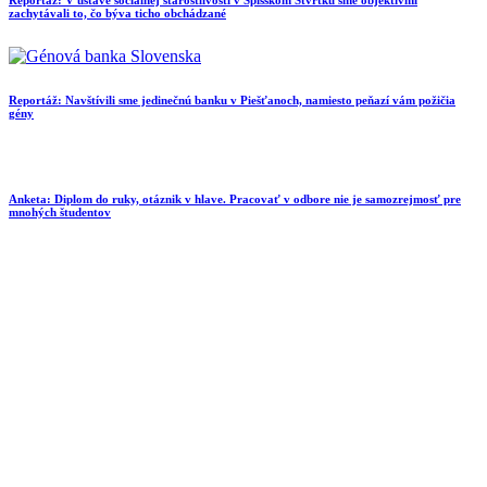
zachytávali to, čo býva ticho obchádzané
Reportáž: Navštívili sme jedinečnú banku v Piešťanoch, namiesto peňazí vám požičia
gény
Anketa: Diplom do ruky, otáznik v hlave. Pracovať v odbore nie je samozrejmosť pre
mnohých študentov