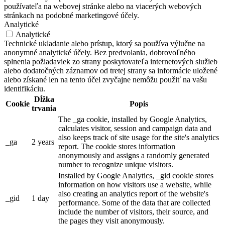
používateľa na webovej stránke alebo na viacerých webových
stránkach na podobné marketingové účely.
Analytické
Analytické
Technické ukladanie alebo prístup, ktorý sa používa výlučne na
anonymné analytické účely. Bez predvolania, dobrovoľného
splnenia požiadaviek zo strany poskytovateľa internetových služieb
alebo dodatočných záznamov od tretej strany sa informácie uložené
alebo získané len na tento účel zvyčajne nemôžu použiť na vašu
identifikáciu.
Dĺžka
Cookie
Popis
trvania
The _ga cookie, installed by Google Analytics,
calculates visitor, session and campaign data and
also keeps track of site usage for the site's analytics
_ga
2 years
report. The cookie stores information
anonymously and assigns a randomly generated
number to recognize unique visitors.
Installed by Google Analytics, _gid cookie stores
information on how visitors use a website, while
also creating an analytics report of the website's
_gid
1 day
performance. Some of the data that are collected
include the number of visitors, their source, and
the pages they visit anonymously.