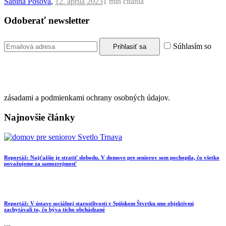
Sabína Pósová
,
12. apríla 2023
1 min
čítania
Odoberať newsletter
Súhlasím so
zásadami a podmienkami ochrany osobných údajov.
Najnovšie články
Reportáž: Najťažšie je stratiť slobodu. V domove pre seniorov som pochopila, čo všetko
považujeme za samozrejmosť
Reportáž: V ústave sociálnej starostlivosti v Spišskom Štvrtku sme objektívmi
zachytávali to, čo býva ticho obchádzané