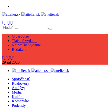
O časopise
Tlačené vydania
Najnovšie vydanie
Redakcia
29
júl
2026
Spoločnosť
Rozhovory
Analýzy
Médiá
Kultúra
Komentáre
Podcasty