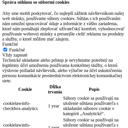
Správa súhlasu so súbormi cookies
Aby sme mohli poskytovať, čo najlepší zážitok návštevníkom našej
web stránky, používame súbory cookies. Súhlas s ich používaním
nám umožní spracovávať údaje a informácie z vášho zariadenia,
ktoré nám pomáhajú zlepšovať užívateľský komfort, vyhodnocovať
používanie webovej stránky a presnejšie cieliť reklamu na produkty
a služby, o ktoré môžete mať záujem.
Funkčné
Funkčné
Vždy zapnuté
Technické ukladanie alebo prístup je nevyhnutne potrebný na
legitímny účel umožnenia používania konkrétnej služby, o ktorú
výslovne požiadal návštevník, alebo výlučne na účel uskutočnenia
prenosu komunikácie prostredníctvom elektronickej komunikačnej
siete.
Dĺžka
Cookie
Popis
trvania
Súbory cookie sa používajú na
cookielawinfo-
uloženie súhlasu používateľa s
1 year
checkbox-analytics
ukladaním súborov cookie v
kategórii „Analytické“.
Súbory cookie sa používajú na
cookielawinfo-
uloženie súhlasu používateľa s
1 year