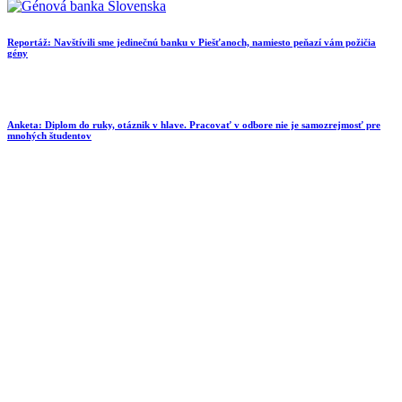
Reportáž: Navštívili sme jedinečnú banku v Piešťanoch, namiesto peňazí vám požičia
gény
Anketa: Diplom do ruky, otáznik v hlave. Pracovať v odbore nie je samozrejmosť pre
mnohých študentov