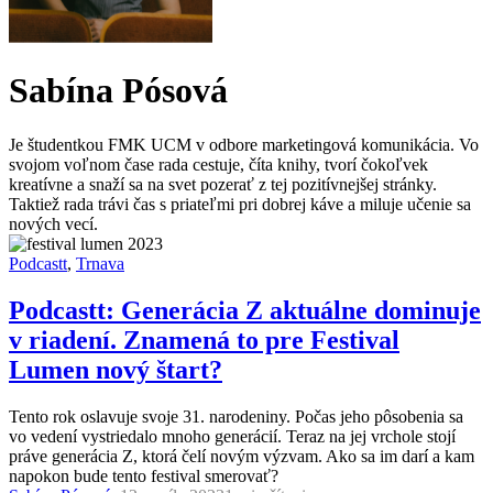
Sabína Pósová
Je študentkou FMK UCM v odbore marketingová komunikácia. Vo
svojom voľnom čase rada cestuje, číta knihy, tvorí čokoľvek
kreatívne a snaží sa na svet pozerať z tej pozitívnejšej stránky.
Taktiež rada trávi čas s priateľmi pri dobrej káve a miluje učenie sa
nových vecí.
Podcastt
,
Trnava
Podcastt: Generácia Z aktuálne dominuje
v riadení. Znamená to pre Festival
Lumen nový štart?
Tento rok oslavuje svoje 31. narodeniny. Počas jeho pôsobenia sa
vo vedení vystriedalo mnoho generácií. Teraz na jej vrchole stojí
práve generácia Z, ktorá čelí novým výzvam. Ako sa im darí a kam
napokon bude tento festival smerovať?