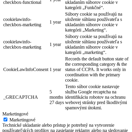
checkbox-functional
ukladaním súborov cookie v
kategórii „Funkčné“.
Súbory cookie sa používajú na
cookielawinfo-
uloženie súhlasu používateľa s
1 year
checkbox-marketing
ukladaním súborov cookie v
kategórii „Marketing“.
Súbory cookie sa používajú na
cookielawinfo-
uloženie súhlasu používateľa s
1 year
checkbox-marketing
ukladaním súborov cookie v
kategórii „marketing“.
Records the default button state of
the corresponding category & the
CookieLawInfoConsent
1 year
status of CCPA. It works only in
coordination with the primary
cookie.
Tento súbor cookie nastavuje
5
služba Google recaptcha na
_GRECAPTCHA
months
identifikáciu robotov na ochranu
27 days
webovej stránky pred škodlivými
spamovými útokmi.
Marketingové
Marketingové
Technické ukladanie alebo prístup je potrebný na vytvorenie
používateľských profilov na zasielanie reklamy alebo na sledovanie