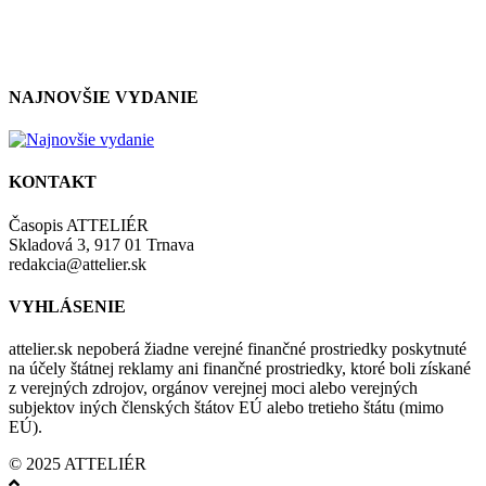
so zásadami a podmienkami ochrany osobných údajov.
NAJNOVŠIE VYDANIE
KONTAKT
Časopis ATTELIÉR
Skladová 3, 917 01 Trnava
redakcia@attelier.sk
VYHLÁSENIE
attelier.sk nepoberá žiadne verejné finančné prostriedky poskytnuté
na účely štátnej reklamy ani finančné prostriedky, ktoré boli získané
z verejných zdrojov, orgánov verejnej moci alebo verejných
subjektov iných členských štátov EÚ alebo tretieho štátu (mimo
EÚ).
© 2025 ATTELIÉR