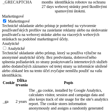
_GRECAPTCHA
months
identifikáciu robotov na ochranu
27 days
webovej stránky pred škodlivými
spamovými útokmi.
Marketingové
Marketingové
Technické ukladanie alebo prístup je potrebný na vytvorenie
používateľských profilov na zasielanie reklamy alebo na sledovanie
používateľa na webovej stránke alebo na viacerých webových
stránkach na podobné marketingové účely.
Analytické
Analytické
Technické ukladanie alebo prístup, ktorý sa používa výlučne na
anonymné analytické účely. Bez predvolania, dobrovoľného
splnenia požiadaviek zo strany poskytovateľa internetových služieb
alebo dodatočných záznamov od tretej strany sa informácie uložené
alebo získané len na tento účel zvyčajne nemôžu použiť na vašu
identifikáciu.
Dĺžka
Cookie
Popis
trvania
The _ga cookie, installed by Google Analytics,
calculates visitor, session and campaign data and
also keeps track of site usage for the site's analytics
_ga
2 years
report. The cookie stores information
anonymously and assigns a randomly generated