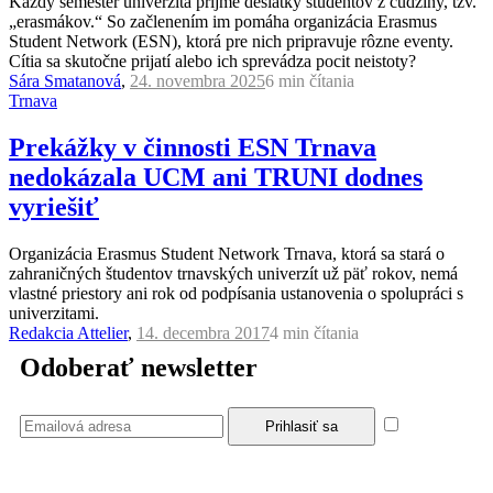
Každý semester univerzita príjme desiatky študentov z cudziny, tzv.
„erasmákov.“ So začlenením im pomáha organizácia Erasmus
Student Network (ESN), ktorá pre nich pripravuje rôzne eventy.
Cítia sa skutočne prijatí alebo ich sprevádza pocit neistoty?
Sára Smatanová
,
24. novembra 2025
6 min
čítania
Trnava
Prekážky v činnosti ESN Trnava
nedokázala UCM ani TRUNI dodnes
vyriešiť
Organizácia Erasmus Student Network Trnava, ktorá sa stará o
zahraničných študentov trnavských univerzít už päť rokov, nemá
vlastné priestory ani rok od podpísania ustanovenia o spolupráci s
univerzitami.
Redakcia Attelier
,
14. decembra 2017
4 min
čítania
Odoberať newsletter
Súhlasím