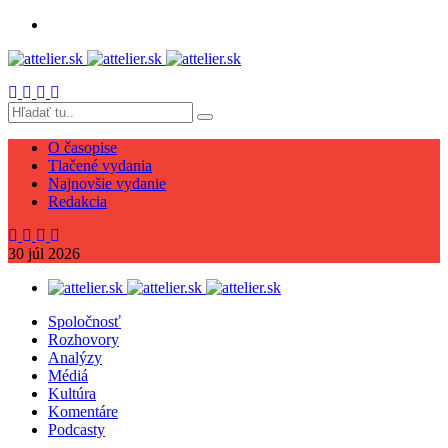
O časopise
Tlačené vydania
Najnovšie vydanie
Redakcia
30
júl
2026
Spoločnosť
Rozhovory
Analýzy
Médiá
Kultúra
Komentáre
Podcasty