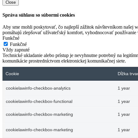
Close
Správa súhlasu so súbormi cookies
Aby sme mohli poskytovať, čo najlepší zážitok návštevníkom našej w
pomáhajú zlepšovať užívateľský komfort, vyhodnocovať používanie we
Funkčné
Funkčné
Vždy zapnuté
Technické ukladanie alebo prístup je nevyhnutne potrebný na legitím
komunikácie prostredníctvom elektronickej komunikačnej siete.
Cookie
Dĺžka trva
cookielawinfo-checkbox-analytics
1 year
cookielawinfo-checkbox-functional
1 year
cookielawinfo-checkbox-marketing
1 year
cookielawinfo-checkbox-marketing
1 year