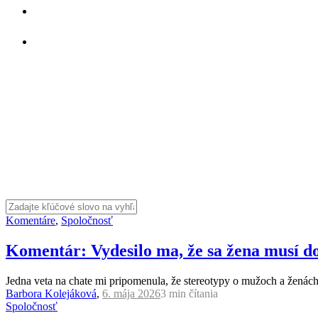
Komentáre
,
Spoločnosť
Komentár: Vydesilo ma, že sa žena musí 
Jedna veta na chate mi pripomenula, že stereotypy o mužoch a ženách 
Barbora Kolejáková
,
6. mája 2026
3 min
čítania
Spoločnosť