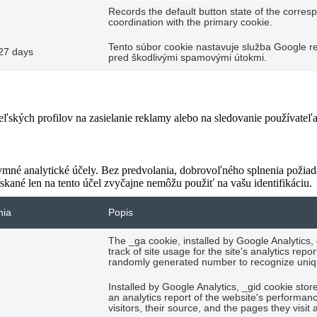
Records the default button state of the corres
coordination with the primary cookie.
Tento súbor cookie nastavuje služba Google re
27 days
pred škodlivými spamovými útokmi.
teľských profilov na zasielanie reklamy alebo na sledovanie používate
ymné analytické účely. Bez predvolania, dobrovoľného splnenia požiada
skané len na tento účel zvyčajne nemôžu použiť na vašu identifikáciu.
nia
Popis
The _ga cookie, installed by Google Analytics,
track of site usage for the site's analytics re
randomly generated number to recognize uniqu
Installed by Google Analytics, _gid cookie stor
an analytics report of the website's performan
visitors, their source, and the pages they visi