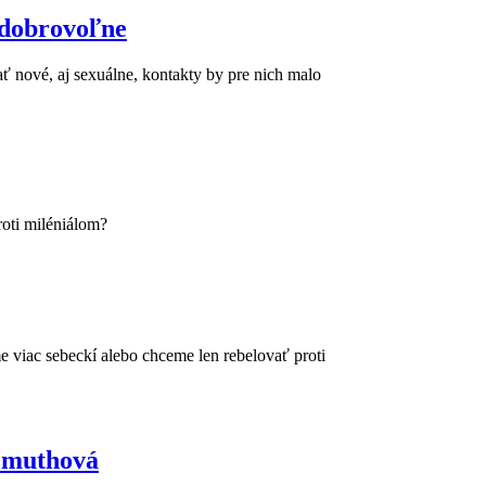
 dobrovoľne
ať nové, aj sexuálne, kontakty by pre nich malo
roti miléniálom?
e viac sebeckí alebo chceme len rebelovať proti
Démuthová