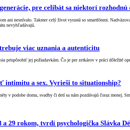
enerácie, pre celibát sa niektorí rozhodnú
dičom ani nesnívalo. Takmer celý život vyrastá so smartfónmi. Nadväzov
mitu nevyhľadávajú.
rebuje viac uznania a autenticitu
ia prispôsobiť jej požiadavkám. Čo je pre zetkárov v práci dôležité op
ntimitu a sex. Vyrieši to situationship?
é méty v podobe domu, svadby či detí sa nám pozdávajú čoraz menej. Sm
8 a 29 rokom, tvrdí psychologička Slávka 