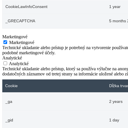
CookieLawInfoConsent
1 year
_GRECAPTCHA
5 months 
Marketingové
Marketingové
Technické ukladanie alebo prístup je potrebný na vytvorenie používa
podobné marketingové účely.
Analytické
Analytické
Technické ukladanie alebo prístup, ktorý sa používa výlučne na anon
dodatočných záznamov od tretej strany sa informácie uložené alebo zí
Cookie
Dĺžka trva
_ga
2 years
_gid
1 day