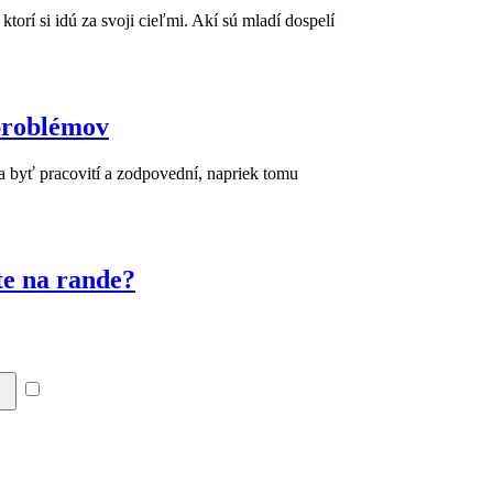
torí si idú za svoji cieľmi. Akí sú mladí dospelí
problémov
sa byť pracovití a zodpovední, napriek tomu
te na rande?
Súhlasím so zásadami a