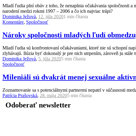
Mladí ľudia plní obáv z toho, že nenaplnia očakávania spoločnosti a ne
narodení medzi rokmi 1997 – 2006 a čo ich najviac trápi?
Dominika Ježová
,
12. júla 2020
1 min
čítania
Komentáre
,
Spoločnosť
Nároky spoločnosti mladých ľudí obmedzu
Mladí ľudia sú konfrontovaní očakávaniami, ktoré nie sú schopní napln
zlyhávajú. Ilúzia byť dokonalý je pre nich utrpením, zároveň ju stále 
Dominika Ježová
,
5. júla 2020
5 min
čítania
Spoločnosť
Mileniáli sú dvakrát menej sexuálne aktív
Zoznamovanie sa s potenciálnymi partnermi nepatrí v súčasnosti medzi
Patrícia Prašovská
,
28. mája 2020
5 min
čítania
Odoberať newsletter