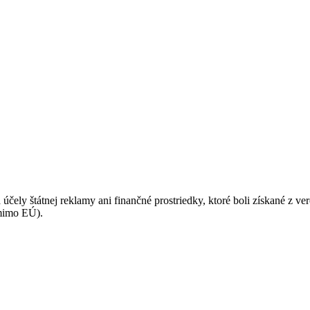
podmienkami ochrany osobných údajov.
 účely štátnej reklamy ani finančné prostriedky, ktoré boli získané z v
(mimo EÚ).