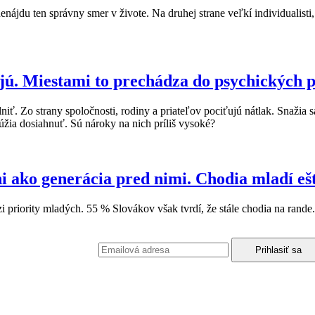
nájdu ten správny smer v živote. Na druhej strane veľkí individualisti, k
jú. Miestami to prechádza do psychických 
iť. Zo strany spoločnosti, rodiny a priateľov pociťujú nátlak. Snažia 
túžia dosiahnuť. Sú nároky na nich príliš vysoké?
ni ako generácia pred nimi. Chodia mladí eš
 priority mladých. 55 % Slovákov však tvrdí, že stále chodia na rande.