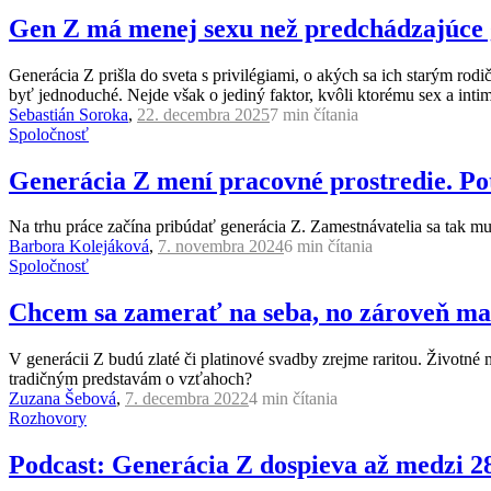
Gen Z má menej sexu než predchádzajúce g
Generácia Z prišla do sveta s privilégiami, o akých sa ich starým ro
byť jednoduché. Nejde však o jediný faktor, kvôli ktorému sex a inti
Sebastián Soroka
,
22. decembra 2025
7 min
čítania
Spoločnosť
Generácia Z mení pracovné prostredie. Pot
Na trhu práce začína pribúdať generácia Z. Zamestnávatelia sa tak mus
Barbora Kolejáková
,
7. novembra 2024
6 min
čítania
Spoločnosť
Chcem sa zamerať na seba, no zároveň mať i
V generácii Z budú zlaté či platinové svadby zrejme raritou. Životn
tradičným predstavám o vzťahoch?
Zuzana Šebová
,
7. decembra 2022
4 min
čítania
Rozhovory
Podcast: Generácia Z dospieva až medzi 2