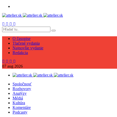
O časopise
Tlačené vydania
Najnovšie vydanie
Redakcia
07
aug
2026
Spoločnosť
Rozhovory
Analýzy
Médiá
Kultúra
Komentáre
Podcasty