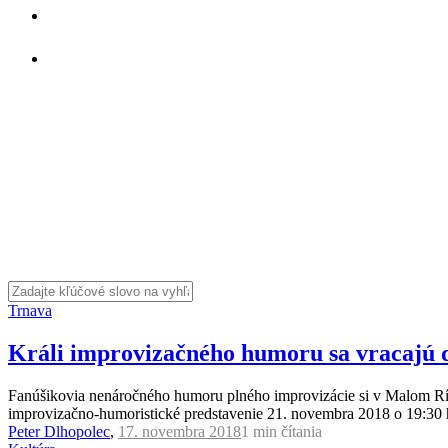
Trnava
Králi improvizačného humoru sa vracajú 
Fanúšikovia nenáročného humoru plného improvizácie si v Malom Ríme
improvizačno-humoristické predstavenie 21. novembra 2018 o 19:30 h
Peter Dlhopolec
,
17. novembra 2018
1 min
čítania