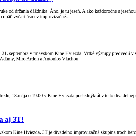
uke od držania dáždnika. Áno, je tu jeseň. A ako každoročne s jeseňou,
m opäť vyčarí úsmev improvizačné...
u 21. septembra v trnavskom Kine Hviezda. Vrtké výstupy predvedú v
ej Adámy, Miro Ardon a Antonios Vlachou.
stredu, 18.mája o 19:00 v Kine Hviezda poslednýkrát v tejto divadelnej
a aj 3T!
navskom Kine Hviezda. 3T je divadelno-improvizačná skupina troch herc