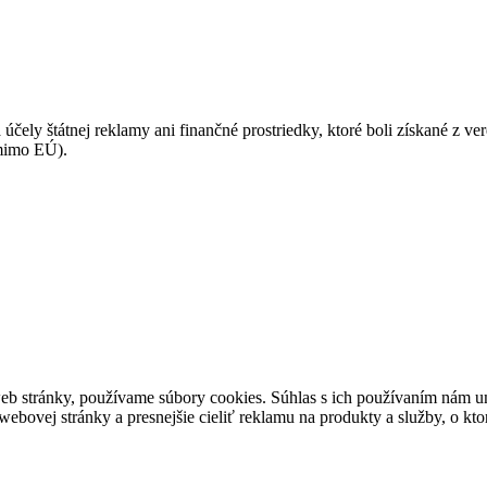
 účely štátnej reklamy ani finančné prostriedky, ktoré boli získané z v
(mimo EÚ).
eb stránky, používame súbory cookies. Súhlas s ich používaním nám um
bovej stránky a presnejšie cieliť reklamu na produkty a služby, o kt