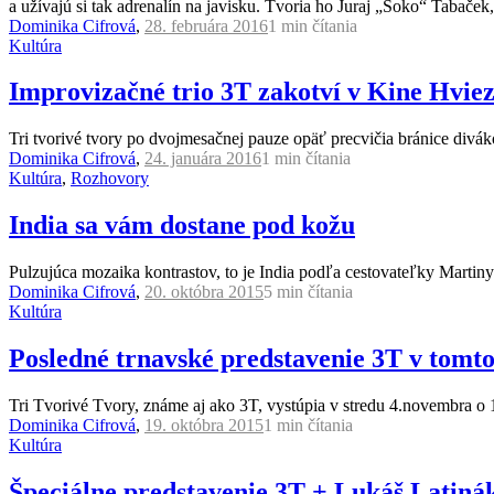
a užívajú si tak adrenalín na javisku. Tvoria ho Juraj „Šoko“ Tabače
Dominika Cifrová
,
28. februára 2016
1 min
čítania
Kultúra
Improvizačné trio 3T zakotví v Kine Hviez
Tri tvorivé tvory po dvojmesačnej pauze opäť precvičia bránice divák
Dominika Cifrová
,
24. januára 2016
1 min
čítania
Kultúra
,
Rozhovory
India sa vám dostane pod kožu
Pulzujúca mozaika kontrastov, to je India podľa cestovateľky Martiny
Dominika Cifrová
,
20. októbra 2015
5 min
čítania
Kultúra
Posledné trnavské predstavenie 3T v tomt
Tri Tvorivé Tvory, známe aj ako 3T, vystúpia v stredu 4.novembra o
Dominika Cifrová
,
19. októbra 2015
1 min
čítania
Kultúra
Špeciálne predstavenie 3T + Lukáš Latiná