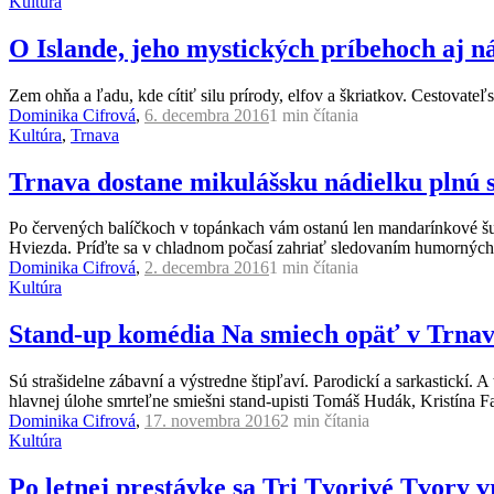
Kultúra
O Islande, jeho mystických príbehoch aj 
Zem ohňa a ľadu, kde cítiť silu prírody, elfov a škriatkov. Cestovat
Dominika Cifrová
,
6. decembra 2016
1 min
čítania
Kultúra
,
Trnava
Trnava dostane mikulášsku nádielku plnú 
Po červených balíčkoch v topánkach vám ostanú len mandarínkové šu
Hviezda. Príďte sa v chladnom počasí zahriať sledovaním humorných
Dominika Cifrová
,
2. decembra 2016
1 min
čítania
Kultúra
Stand-up komédia Na smiech opäť v Trna
Sú strašidelne zábavní a výstredne štipľaví. Parodickí a sarkastickí
hlavnej úlohe smrteľne smiešni stand-upisti Tomáš Hudák, Kristína Fa
Dominika Cifrová
,
17. novembra 2016
2 min
čítania
Kultúra
Po letnej prestávke sa Tri Tvorivé Tvory 