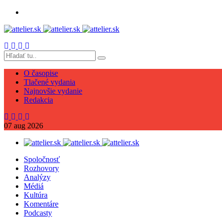
O časopise
Tlačené vydania
Najnovšie vydanie
Redakcia
07
aug
2026
Spoločnosť
Rozhovory
Analýzy
Médiá
Kultúra
Komentáre
Podcasty