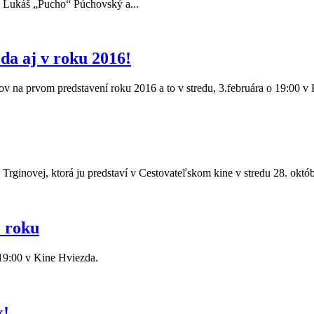
k, Lukáš „Pucho“ Púchovský a...
da aj v roku 2016!
ov na prvom predstavení roku 2016 a to v stredu, 3.februára o 19:00 v
 Trginovej, ktorá ju predstaví v Cestovateľskom kine v stredu 28. okt
o roku
 19:00 v Kine Hviezda.
k!