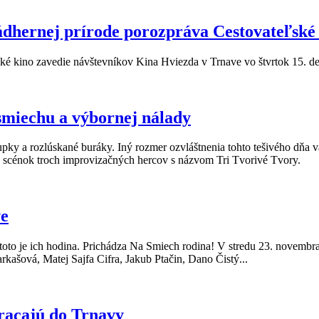
nádhernej prírode porozpráva Cestovateľské
eľské kino zavedie návštevníkov Kina Hviezda v Trnave vo štvrtok 15. 
smiechu a výbornej nálady
pky a rozlúskané buráky. Iný rozmer ozvláštnenia tohto tešivého dňa
 scénok troch improvizačných hercov s názvom Tri Tvorivé Tvory.
ve
. A toto je ich hodina. Prichádza Na Smiech rodina! V stredu 23. novemb
rkašová, Matej Sajfa Cifra, Jakub Ptačin, Dano Čistý...
vracajú do Trnavy