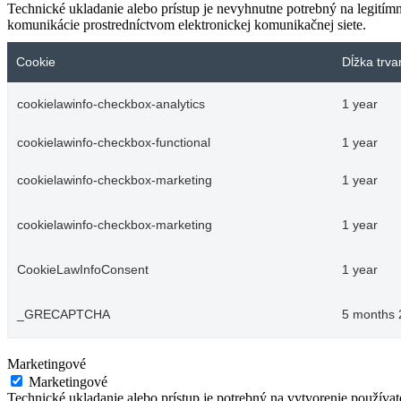
Technické ukladanie alebo prístup je nevyhnutne potrebný na legitím
komunikácie prostredníctvom elektronickej komunikačnej siete.
Cookie
Dĺžka trva
cookielawinfo-checkbox-analytics
1 year
cookielawinfo-checkbox-functional
1 year
cookielawinfo-checkbox-marketing
1 year
cookielawinfo-checkbox-marketing
1 year
CookieLawInfoConsent
1 year
_GRECAPTCHA
5 months 
Marketingové
Marketingové
Technické ukladanie alebo prístup je potrebný na vytvorenie používa