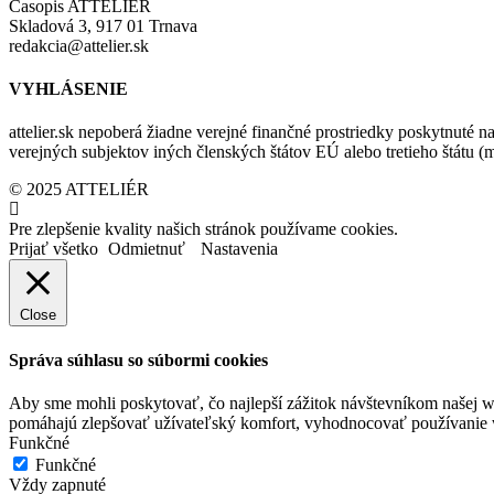
Časopis ATTELIÉR
Skladová 3, 917 01 Trnava
redakcia@attelier.sk
VYHLÁSENIE
attelier.sk nepoberá žiadne verejné finančné prostriedky poskytnuté na
verejných subjektov iných členských štátov EÚ alebo tretieho štátu 
© 2025 ATTELIÉR
Pre zlepšenie kvality našich stránok používame cookies.
Prijať všetko
Odmietnuť
Nastavenia
Close
Správa súhlasu so súbormi cookies
Aby sme mohli poskytovať, čo najlepší zážitok návštevníkom našej w
pomáhajú zlepšovať užívateľský komfort, vyhodnocovať používanie we
Funkčné
Funkčné
Vždy zapnuté