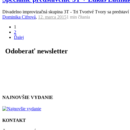
Divadelno improvizačná skupina 3T - Tri Tvorivé Tvory sa predstaví
Dominika Cifrová
,
12. marca 2015
1 min
čítania
1
2
Ďalej
Odoberať newsletter
NAJNOVŠIE VYDANIE
KONTAKT