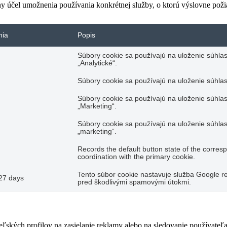
ny účel umožnenia používania konkrétnej služby, o ktorú výslovne poži
nia
Popis
Súbory cookie sa používajú na uloženie súhlas
„Analytické“.
Súbory cookie sa používajú na uloženie súhlas
Súbory cookie sa používajú na uloženie súhlas
„Marketing“.
Súbory cookie sa používajú na uloženie súhlas
„marketing“.
Records the default button state of the corres
coordination with the primary cookie.
Tento súbor cookie nastavuje služba Google re
27 days
pred škodlivými spamovými útokmi.
teľských profilov na zasielanie reklamy alebo na sledovanie používate