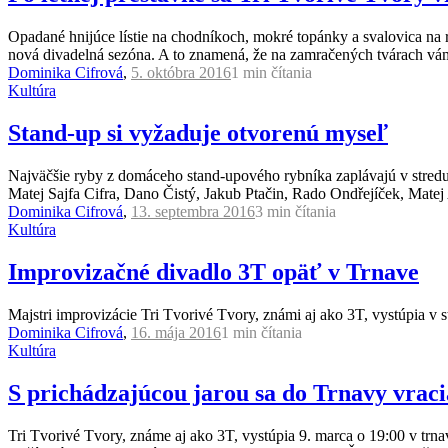
Opadané hnijúce lístie na chodníkoch, mokré topánky a svalovica na r
nová divadelná sezóna. A to znamená, že na zamračených tvárach vá
Dominika Cifrová
,
5. októbra 2016
1 min
čítania
Kultúra
Stand-up si vyžaduje otvorenú myseľ
Najväčšie ryby z domáceho stand-upového rybníka zaplávajú v stred
Matej Sajfa Cifra, Dano Čistý, Jakub Ptačin, Rado Ondřejíček, Mat
Dominika Cifrová
,
13. septembra 2016
3 min
čítania
Kultúra
Improvizačné divadlo 3T opäť v Trnave
Majstri improvizácie Tri Tvorivé Tvory, známi aj ako 3T, vystúpia v 
Dominika Cifrová
,
16. mája 2016
1 min
čítania
Kultúra
S prichádzajúcou jarou sa do Trnavy vraci
Tri Tvorivé Tvory, známe aj ako 3T, vystúpia 9. marca o 19:00 v tr