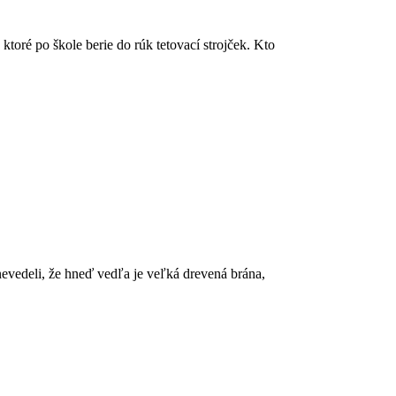
toré po škole berie do rúk tetovací strojček. Kto
nevedeli, že hneď vedľa je veľká drevená brána,