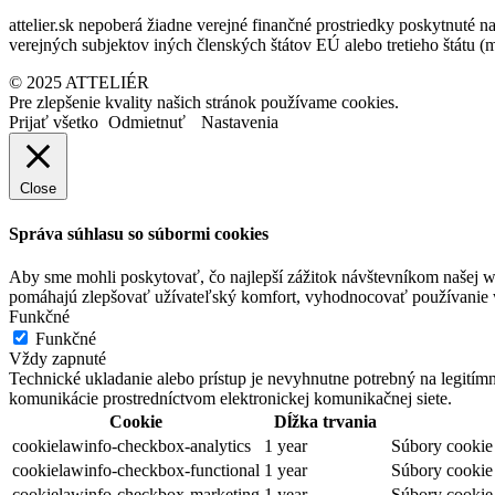
attelier.sk nepoberá žiadne verejné finančné prostriedky poskytnuté na
verejných subjektov iných členských štátov EÚ alebo tretieho štátu 
© 2025 ATTELIÉR
Pre zlepšenie kvality našich stránok používame cookies.
Prijať všetko
Odmietnuť
Nastavenia
Close
Správa súhlasu so súbormi cookies
Aby sme mohli poskytovať, čo najlepší zážitok návštevníkom našej w
pomáhajú zlepšovať užívateľský komfort, vyhodnocovať používanie we
Funkčné
Funkčné
Vždy zapnuté
Technické ukladanie alebo prístup je nevyhnutne potrebný na legitím
komunikácie prostredníctvom elektronickej komunikačnej siete.
Cookie
Dĺžka trvania
cookielawinfo-checkbox-analytics
1 year
Súbory cookie 
cookielawinfo-checkbox-functional
1 year
Súbory cookie 
cookielawinfo-checkbox-marketing
1 year
Súbory cookie 