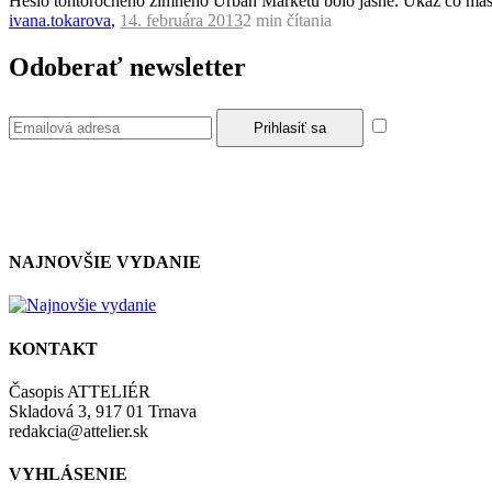
Heslo tohtoročného zimného Urban Marketu bolo jasné. Ukáž čo máš, č
ivana.tokarova
,
14. februára 2013
2 min
čítania
Odoberať newsletter
Súhlasím so z
NAJNOVŠIE VYDANIE
KONTAKT
Časopis ATTELIÉR
Skladová 3, 917 01 Trnava
redakcia@attelier.sk
VYHLÁSENIE