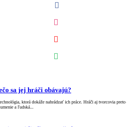
ečo sa jej hráči obávajú?
hnológia, ktorá dokáže nahrádzať ich práce. Hráči aj tvorcovia preto čor
 umenie a ľudská...