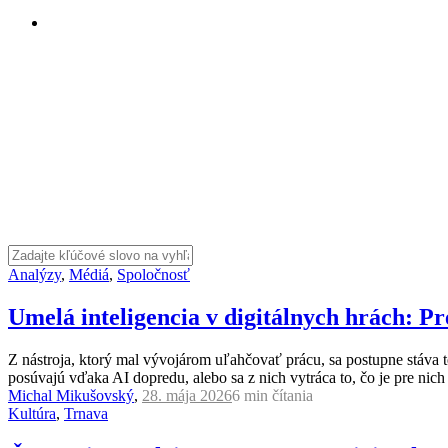
Analýzy
,
Médiá
,
Spoločnosť
Umelá inteligencia v digitálnych hrách: Pr
Z nástroja, ktorý mal vývojárom uľahčovať prácu, sa postupne stáva tec
posúvajú vďaka AI dopredu, alebo sa z nich vytráca to, čo je pre nich
Michal Mikušovský
,
28. mája 2026
6 min
čítania
Kultúra
,
Trnava