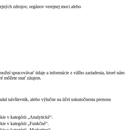
erejných zdrojov, orgánov verejnej moci alebo
ožní spracovávať údaje a informácie z vášho zariadenia, ktoré nám
oré môžete mať záujem.
adal návštevník, alebo výlučne na účel uskutočnenia prenosu
ie v kategórii „Analytické“.
kie v kategórii „Funkčné“.
kie v kategórii „Marketing“.