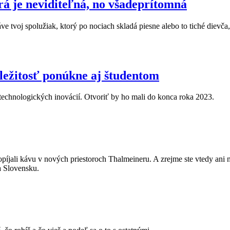
á je neviditeľná, no všadeprítomná
tvoj spolužiak, ktorý po nociach skladá piesne alebo to tiché dievča, k
ležitosť ponúkne aj študentom
netechnologických inovácií. Otvoriť by ho mali do konca roka 2023.
opíjali kávu v nových priestoroch Thalmeineru. A zrejme ste vtedy ani 
a Slovensku.