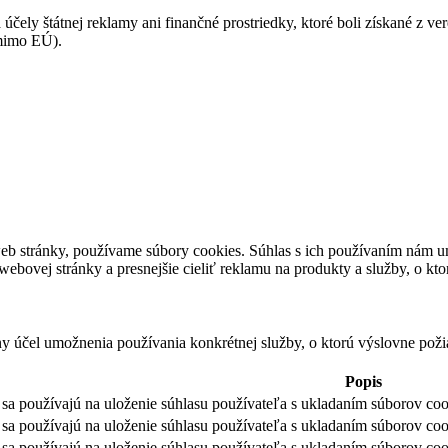
 účely štátnej reklamy ani finančné prostriedky, ktoré boli získané z v
(mimo EÚ).
eb stránky, používame súbory cookies. Súhlas s ich používaním nám um
bovej stránky a presnejšie cieliť reklamu na produkty a služby, o kt
ny účel umožnenia používania konkrétnej služby, o ktorú výslovne poži
Popis
sa používajú na uloženie súhlasu používateľa s ukladaním súborov cook
sa používajú na uloženie súhlasu používateľa s ukladaním súborov coo
sa používajú na uloženie súhlasu používateľa s ukladaním súborov coo