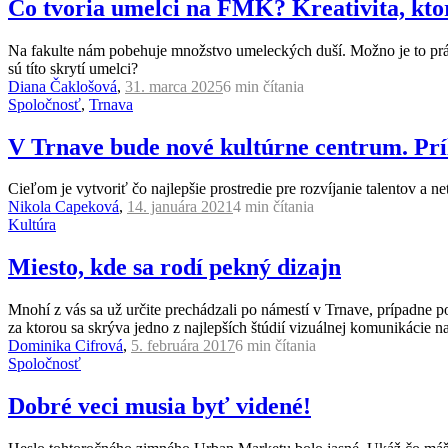
Čo tvoria umelci na FMK? Kreativita, ktor
Na fakulte nám pobehuje množstvo umeleckých duší. Možno je to práve 
sú títo skrytí umelci?
Diana Čaklošová
,
31. marca 2025
6 min
čítania
Spoločnosť
,
Trnava
V Trnave bude nové kultúrne centrum. Prí
Cieľom je vytvoriť čo najlepšie prostredie pre rozvíjanie talentov a 
Nikola Capeková
,
14. januára 2021
4 min
čítania
Kultúra
Miesto, kde sa rodí pekný dizajn
Mnohí z vás sa už určite prechádzali po námestí v Trnave, prípadne p
za ktorou sa skrýva jedno z najlepších štúdií vizuálnej komunikácie n
Dominika Cifrová
,
5. februára 2017
6 min
čítania
Spoločnosť
Dobré veci musia byť videné!