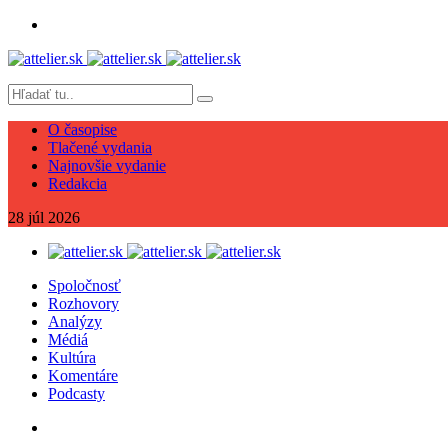
O časopise
Tlačené vydania
Najnovšie vydanie
Redakcia
28
júl
2026
Spoločnosť
Rozhovory
Analýzy
Médiá
Kultúra
Komentáre
Podcasty