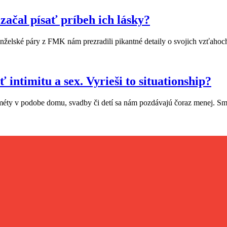
začal písať príbeh ich lásky?
želské páry z FMK nám prezradili pikantné detaily o svojich vzťahoc
ntimitu a sex. Vyrieši to situationship?
é méty v podobe domu, svadby či detí sa nám pozdávajú čoraz menej. Sm