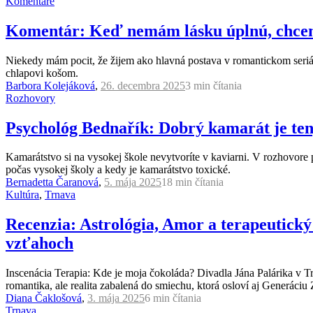
Komentáre
Komentár: Keď nemám lásku úplnú, chcem a
Niekedy mám pocit, že žijem ako hlavná postava v romantickom seriáli.
chlapovi košom.
Barbora Kolejáková
,
26. decembra 2025
3 min
čítania
Rozhovory
Psychológ Bednařík: Dobrý kamarát je ten,
Kamarátstvo si na vysokej škole nevytvoríte v kaviarni. V rozhovore 
počas vysokej školy a kedy je kamarátstvo toxické.
Bernadetta Čaranová
,
5. mája 2025
18 min
čítania
Kultúra
,
Trnava
Recenzia: Astrológia, Amor a terapeutický
vzťahoch
Inscenácia Terapia: Kde je moja čokoláda? Divadla Jána Palárika v T
romantika, ale realita zabalená do smiechu, ktorá osloví aj Generáciu 
Diana Čaklošová
,
3. mája 2025
6 min
čítania
Trnava