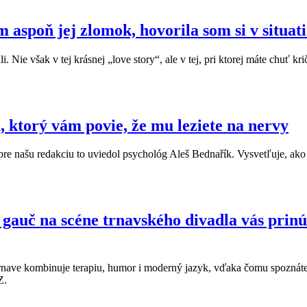
spoň jej zlomok, hovorila som si v situat
 Nie však v tej krásnej „love story“, ale v tej, pri ktorej máte chuť 
 ktorý vám povie, že mu leziete na nervy
pre našu redakciu to uviedol psychológ Aleš Bednařík. Vysvetľuje, ako 
 gauč na scéne trnavského divadla vás prinú
rnave kombinuje terapiu, humor i moderný jazyk, vďaka čomu spoznáte 
Z.