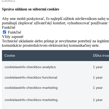
Správa súhlasu so súbormi cookies
Aby sme mohli poskytovať, čo najlepší zážitok návštevníkom našej w
pomáhajú zlepšovať užívateľský komfort, vyhodnocovať používanie we
Funkčné
Funkčné
Vždy zapnuté
Technické ukladanie alebo prístup je nevyhnutne potrebný na legitím
komunikácie prostredníctvom elektronickej komunikačnej siete.
Cookie
Dĺžka trva
cookielawinfo-checkbox-analytics
1 year
cookielawinfo-checkbox-functional
1 year
cookielawinfo-checkbox-marketing
1 year
cookielawinfo-checkbox-marketing
1 year