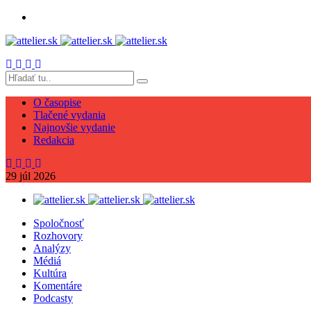
O časopise
Tlačené vydania
Najnovšie vydanie
Redakcia
29
júl
2026
Spoločnosť
Rozhovory
Analýzy
Médiá
Kultúra
Komentáre
Podcasty