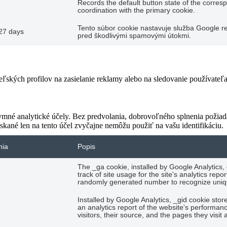
Records the default button state of the corres
coordination with the primary cookie.
Tento súbor cookie nastavuje služba Google re
27 days
pred škodlivými spamovými útokmi.
teľských profilov na zasielanie reklamy alebo na sledovanie používate
ymné analytické účely. Bez predvolania, dobrovoľného splnenia požiada
skané len na tento účel zvyčajne nemôžu použiť na vašu identifikáciu.
nia
Popis
The _ga cookie, installed by Google Analytics,
track of site usage for the site's analytics re
randomly generated number to recognize uniqu
Installed by Google Analytics, _gid cookie stor
an analytics report of the website's performan
visitors, their source, and the pages they visi