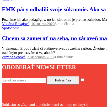
FMK páry odhalili svoje súkromie. Ako sa 
Poznáme ich ako pedagógov, no ich súkromie je pre nás záhadou. Man
Viktória Revajová
,
10. marca 2023
6 min
čítania
Spoločnosť
Chcem sa zamerať na seba, no zároveň mať i
V generácii Z budú zlaté či platinové svadby zrejme raritou. Životn
tradičným predstavám o vzťahoch?
Zuzana Šebová
,
7. decembra 2022
4 min
čítania
ODOBERAŤ NEWSLETTER
Súhlasím so zásadami a podmienkami ochrany osobných