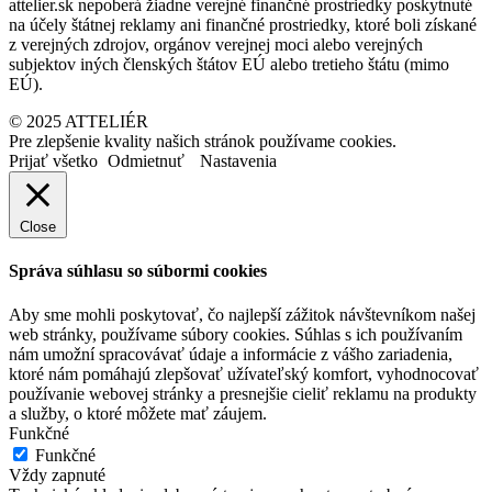
attelier.sk nepoberá žiadne verejné finančné prostriedky poskytnuté
na účely štátnej reklamy ani finančné prostriedky, ktoré boli získané
z verejných zdrojov, orgánov verejnej moci alebo verejných
subjektov iných členských štátov EÚ alebo tretieho štátu (mimo
EÚ).
© 2025 ATTELIÉR
Pre zlepšenie kvality našich stránok používame cookies.
Prijať všetko
Odmietnuť
Nastavenia
Close
Správa súhlasu so súbormi cookies
Aby sme mohli poskytovať, čo najlepší zážitok návštevníkom našej
web stránky, používame súbory cookies. Súhlas s ich používaním
nám umožní spracovávať údaje a informácie z vášho zariadenia,
ktoré nám pomáhajú zlepšovať užívateľský komfort, vyhodnocovať
používanie webovej stránky a presnejšie cieliť reklamu na produkty
a služby, o ktoré môžete mať záujem.
Funkčné
Funkčné
Vždy zapnuté