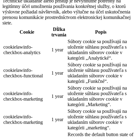
Technické ukladanie alebo prístup je nevyhnutne potrebný na
legitímny účel umožnenia používania konkrétnej služby, o ktorú
výslovne požiadal návštevník, alebo výlučne na účel uskutočnenia
prenosu komunikácie prostredníctvom elektronickej komunikačnej
siete.
Dĺžka
Cookie
Popis
trvania
Súbory cookie sa používajú na
cookielawinfo-
uloženie súhlasu používateľa s
1 year
checkbox-analytics
ukladaním súborov cookie v
kategórii „Analytické“.
Súbory cookie sa používajú na
cookielawinfo-
uloženie súhlasu používateľa s
1 year
checkbox-functional
ukladaním súborov cookie v
kategórii „Funkčné“.
Súbory cookie sa používajú na
cookielawinfo-
uloženie súhlasu používateľa s
1 year
checkbox-marketing
ukladaním súborov cookie v
kategórii „Marketing“.
Súbory cookie sa používajú na
cookielawinfo-
uloženie súhlasu používateľa s
1 year
checkbox-marketing
ukladaním súborov cookie v
kategórii „marketing“.
Records the default button state of