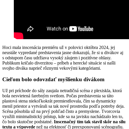
Hoci mala inscenácia premiéru už v polovici októbra 2024, jej
neustále vypredané predstavenia jasne dokazujú, že si u divákov aj
s odstupom času udržiava vysoký záujem i pozitívne ohlasy.
Publikum kričalo diverzitou – príbeh a herecké situácie si našli
svojho diváka naprieč rôznymi vekovými kategóriami.
Cieľom bolo odovzdať myšlienku divákom
Už pri príchode do sály zaujala netradičná scéna z plexiskla, ktorá
bola nesvietená farebným svetlom. Počas predstavenia sa táto
plastová stena niekoľkokrát premiestňovala, čím sa dynamicky
menil priestor a vytvárali sa tak nové prostredia podľa potreby deja.
Scéna pôsobila už na prvý pohľad čisto a premyslene. Tvorcovia
využili minimalistický prístup, kde sa na javisku nachádzalo len to,
čo bolo skutočne podstatné.
Inscenačný tím tak stavil skôr na silu
textu a výpovede
než na efektnosť či preexponovanú scénografiu.