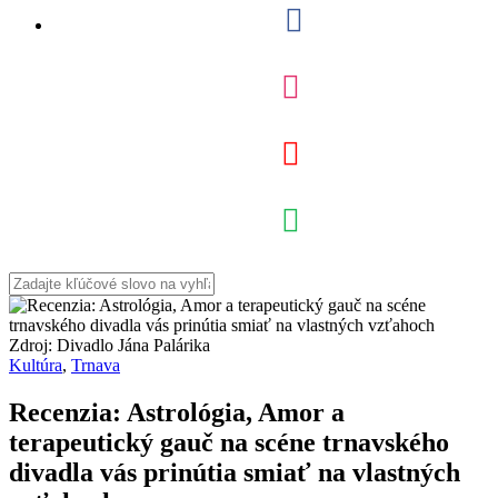
Zdroj: Divadlo Jána Palárika
Kultúra
,
Trnava
Recenzia: Astrológia, Amor a
terapeutický gauč na scéne trnavského
divadla vás prinútia smiať na vlastných