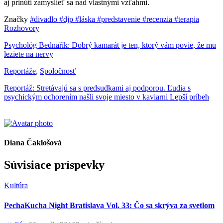
aj prinúti zamyslieť sa nad vlastnými vzťahmi.
Značky
#divadlo
#djp
#láska
#predstavenie
#recenzia
#terapia
Rozhovory
Psychológ Bednařík: Dobrý kamarát je ten, ktorý vám povie, že mu
leziete na nervy
Reportáže
,
Spoločnosť
Reportáž: Stretávajú sa s predsudkami aj podporou. Ľudia s
psychickým ochorením našli svoje miesto v kaviarni Lepší príbeh
Diana Čaklošová
Súvisiace príspevky
Kultúra
PechaKucha Night Bratislava Vol. 33: Čo sa skrýva za svetlom