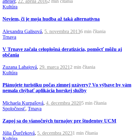
atteliér
,
22. apríla 2016
2 min
čítania
Kultúra
Neviem, či je moja hudba až taká alternatívna
Alexandra Galisová
,
5. novembra 2013
6 min
čítania
Trnava
V Trnave začala celoplošná deratizácia, pomôcť môžu aj
občania
Zuzana Labajová
,
29. marca 2021
2 min
čítania
Kultúra
Plánujete turistiku počas zimnej uzávery? Vo výbave by vám
nemala chýbať aplikácia horskej služby
Michaela Kurpašová
,
4. decembra 2020
5 min
čítania
Spoločnosť
,
Trnava
Zapoj sa do vianočných turnajov pre študentov UCM
Júlia Ďurčeková
,
5. decembra 2023
1 min
čítania
Kultúra