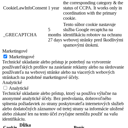
the corresponding category & the
CookieLawInfoConsent
1 year
status of CCPA. It works only in
coordination with the primary
cookie.
Tento súbor cookie nastavuje
5
služba Google recaptcha na
_GRECAPTCHA
months
identifikáciu robotov na ochranu
27 days
webovej stránky pred škodlivými
spamovými útokmi.
Marketingové
Marketingové
Technické ukladanie alebo prístup je potrebný na vytvorenie
používateľských profilov na zasielanie reklamy alebo na sledovanie
používateľa na webovej stránke alebo na viacerých webových
stránkach na podobné marketingové účely.
Analytické
Analytické
Technické ukladanie alebo prístup, ktorý sa používa výlučne na
anonymné analytické účely. Bez predvolania, dobrovoľného
splnenia požiadaviek zo strany poskytovateľa internetových služieb
alebo dodatočných záznamov od tretej strany sa informácie uložené
alebo získané len na tento účel zvyčajne nemôžu použiť na vašu
identifikáciu.
Dĺžka
Cookie
Popis