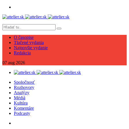
O časopise
Tlačené vydania
Najnovšie vydanie
Redakcia
07
aug
2026
Spoločnosť
Rozhovory
Analýzy
Médiá
Kultúra
Komentáre
Podcasty