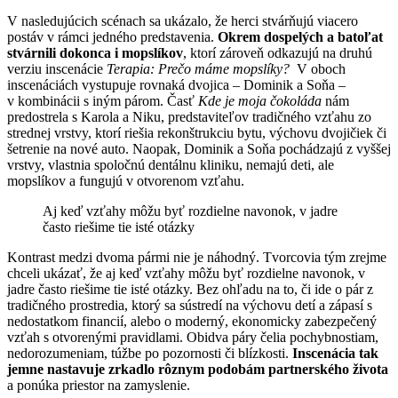
V nasledujúcich scénach sa ukázalo, že herci stvárňujú viacero
postáv v rámci jedného predstavenia.
Okrem dospelých a batoľat
stvárnili dokonca i mopslíkov
, ktorí zároveň odkazujú na druhú
verziu inscenácie
Terapia: Prečo máme mopslíky?
V oboch
inscenáciách vystupuje rovnaká dvojica – Dominik a Soňa –
v kombinácii s iným párom. Časť
Kde je moja čokoláda
nám
predostrela s Karola a Niku, predstaviteľov tradičného vzťahu zo
strednej vrstvy, ktorí riešia rekonštrukciu bytu, výchovu dvojičiek či
šetrenie na nové auto. Naopak, Dominik a Soňa pochádzajú z vyššej
vrstvy, vlastnia spoločnú dentálnu kliniku, nemajú deti, ale
mopslíkov a fungujú v otvorenom vzťahu.
Aj keď vzťahy môžu byť rozdielne navonok, v jadre
často riešime tie isté otázky
Kontrast medzi dvoma pármi nie je náhodný. Tvorcovia tým zrejme
chceli ukázať, že aj keď vzťahy môžu byť rozdielne navonok, v
jadre často riešime tie isté otázky. Bez ohľadu na to, či ide o pár z
tradičného prostredia, ktorý sa sústredí na výchovu detí a zápasí s
nedostatkom financií, alebo o moderný, ekonomicky zabezpečený
vzťah s otvorenými pravidlami. Obidva páry čelia pochybnostiam,
nedorozumeniam, túžbe po pozornosti či blízkosti.
Inscenácia tak
jemne nastavuje zrkadlo rôznym podobám partnerského života
a ponúka priestor na zamyslenie.