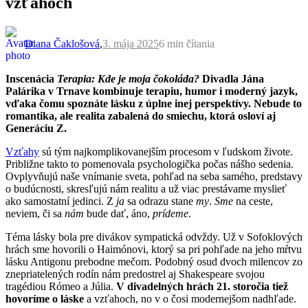
vzťahoch
Diana Čaklošová
,
3. mája 2025
6 min
čítania
Inscenácia
Terapia: Kde je moja čokoláda?
Divadla Jána
Palárika v Trnave kombinuje terapiu, humor i moderný jazyk,
vďaka čomu spoznáte lásku z úplne inej perspektívy. Nebude to
romantika, ale realita zabalená do smiechu, ktorá osloví aj
Generáciu Z.
Vzťahy
sú tým najkomplikovanejším procesom v ľudskom živote.
Približne takto to pomenovala psychologička počas nášho sedenia.
Ovplyvňujú naše vnímanie sveta, pohľad na seba samého, predstavy
o budúcnosti, skresľujú nám realitu a už viac prestávame myslieť
ako samostatní jedinci. Z
ja
sa odrazu stane
my
.
Sme
na ceste,
neviem, či sa
nám
bude dať, áno,
prídeme
.
Téma lásky bola pre divákov sympatická odvždy. Už v Sofoklových
hrách sme hovorili o Haimónovi, ktorý sa pri pohľade na jeho mŕtvu
lásku Antigonu prebodne mečom. Podobný osud dvoch milencov zo
znepriatelených rodín nám predostrel aj Shakespeare svojou
tragédiou Rómeo a Júlia.
V divadelných hrách 21. storočia tiež
hovoríme o láske
a vzťahoch, no v o čosi modernejšom nadhľade.