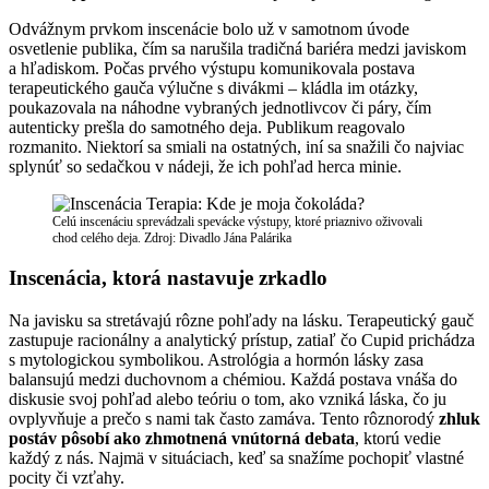
Odvážnym prvkom inscenácie bolo už v samotnom úvode
osvetlenie publika, čím sa narušila tradičná bariéra medzi javiskom
a hľadiskom. Počas prvého výstupu komunikovala postava
terapeutického gauča výlučne s divákmi – kládla im otázky,
poukazovala na náhodne vybraných jednotlivcov či páry, čím
autenticky prešla do samotného deja. Publikum reagovalo
rozmanito. Niektorí sa smiali na ostatných, iní sa snažili čo najviac
splynúť so sedačkou v nádeji, že ich pohľad herca minie.
Celú inscenáciu sprevádzali spevácke výstupy, ktoré priaznivo oživovali
chod celého deja. Zdroj: Divadlo Jána Palárika
Inscenácia, ktorá nastavuje zrkadlo
Na javisku sa stretávajú rôzne pohľady na lásku. Terapeutický gauč
zastupuje racionálny a analytický prístup, zatiaľ čo Cupid prichádza
s mytologickou symbolikou. Astrológia a hormón lásky zasa
balansujú medzi duchovnom a chémiou. Každá postava vnáša do
diskusie svoj pohľad alebo teóriu o tom, ako vzniká láska, čo ju
ovplyvňuje a prečo s nami tak často zamáva. Tento rôznorodý
zhluk
postáv pôsobí ako zhmotnená vnútorná debata
, ktorú vedie
každý z nás. Najmä v situáciach, keď sa snažíme pochopiť vlastné
pocity či vzťahy.