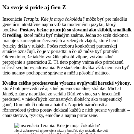
Na svoje si príde aj Gen Z
Inscenácia
Terapia: Kde je moja čokoláda?
môže byť pre mladšiu
generáciu atraktívne najmä vďaka modernému jazyku, ktorý
používa.
Postavy bežne pracujú so slovami ako skibidi, smalltalk
či redflag
, ktoré môžu byť mladým známe. Jedna zo scén dokonca
pracuje s konceptom červených a zelených vlajok, ktoré herci
fyzicky držia v rukách. Počas rozboru konkrétnej partnerskej
situácie označujú, čo je v poriadku a čo už môže byť problém.
Okrem toho, že takéto využitie pôsobí vtipne, vytvára silné
prepojenie s generáciou Z. Tá tieto pojmy vníma ako prirodzenú
súčasť svojho vyjadrovania. Pre staršieho diváka však nemusia byť
tieto nuansy pochopené správne a môžu pôsobiť mätúco.
Kvalitu celého predstavenia výrazne ovplyvnili herecké výkony
,
ktoré boli presvedčivé aj silné po emocionálnej stránke. Michal
Jánoš, známy napríklad zo seriálu Búrlivé víno, sa v inscenácii
predstavil v niekoľkých kontrastných úlohách: ako terapeutický
gauč, Dominik či dokonca batoľa. Napriek náročnosti a
rôznorodosti týchto postáv dokázal každú z nich presne vystihnúť –
charakterovo, fyzicky, emočne a najmä prirodzene.
Herci zobrazovali aj postoje a názory batoľat, aby ukázali, ako deti