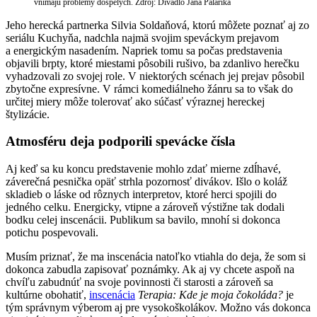
vnímajú problémy dospelých. Zdroj: Divadlo Jána Palárika
Jeho herecká partnerka Silvia Soldaňová, ktorú môžete poznať aj zo
seriálu Kuchyňa, nadchla najmä svojim speváckym prejavom
a energickým nasadením. Napriek tomu sa počas predstavenia
objavili brpty, ktoré miestami pôsobili rušivo, ba zdanlivo herečku
vyhadzovali zo svojej role. V niektorých scénach jej prejav pôsobil
zbytočne expresívne. V rámci komediálneho žánru sa to však do
určitej miery môže tolerovať ako súčasť výraznej hereckej
štylizácie.
Atmosféru deja podporili spevácke čísla
Aj keď sa ku koncu predstavenie mohlo zdať mierne zdĺhavé,
záverečná pesnička opäť strhla pozornosť divákov. Išlo o koláž
skladieb o láske od rôznych interpretov, ktoré herci spojili do
jedného celku. Energicky, vtipne a zároveň výstižne tak dodali
bodku celej inscenácii. Publikum sa bavilo, mnohí si dokonca
potichu pospevovali.
Musím priznať, že ma inscenácia natoľko vtiahla do deja, že som si
dokonca zabudla zapisovať poznámky. Ak aj vy chcete aspoň na
chvíľu zabudnúť na svoje povinnosti či starosti a zároveň sa
kultúrne obohatiť,
inscenácia
Terapia: Kde je moja čokoláda?
je
tým správnym výberom aj pre vysokoškolákov. Možno vás dokonca