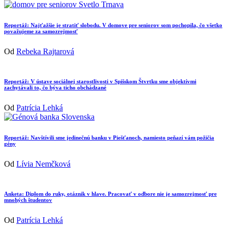
Reportáž: Najťažšie je stratiť slobodu. V domove pre seniorov som pochopila, čo všetko
považujeme za samozrejmosť
Od
Rebeka Rajtarová
Reportáž: V ústave sociálnej starostlivosti v Spišskom Štvrtku sme objektívmi
zachytávali to, čo býva ticho obchádzané
Od
Patrícia Lehká
Reportáž: Navštívili sme jedinečnú banku v Piešťanoch, namiesto peňazí vám požičia
gény
Od
Lívia Nemčková
Anketa: Diplom do ruky, otáznik v hlave. Pracovať v odbore nie je samozrejmosť pre
mnohých študentov
Od
Patrícia Lehká