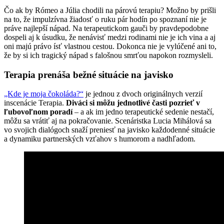
Čo ak by Rómeo a Júlia chodili na párovú terapiu? Možno by prišli
na to, že impulzívna žiadosť o ruku pár hodín po spoznaní nie je
práve najlepší nápad. Na terapeutickom gauči by pravdepodobne
dospeli aj k úsudku, že nenávisť medzi rodinami nie je ich vina a aj
oni majú právo ísť vlastnou cestou. Dokonca nie je vylúčené ani to,
že by si ich tragický nápad s falošnou smrťou napokon rozmysleli.
Terapia prenáša bežné situácie na javisko
„Kde je moja čokoláda?“
je jednou z dvoch originálnych verzií
inscenácie Terapia.
Diváci si môžu jednotlivé časti pozrieť v
ľubovoľnom poradí
– a ak im jedno terapeutické sedenie nestačí,
môžu sa vrátiť aj na pokračovanie. Scenáristka Lucia Mihálová sa
vo svojich dialógoch snaží preniesť na javisko každodenné situácie
a dynamiku partnerských vzťahov s humorom a nadhľadom.