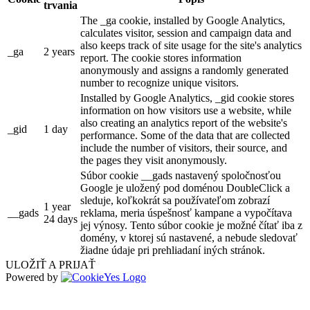
trvania
The _ga cookie, installed by Google Analytics,
calculates visitor, session and campaign data and
also keeps track of site usage for the site's analytics
_ga
2 years
report. The cookie stores information
anonymously and assigns a randomly generated
number to recognize unique visitors.
Installed by Google Analytics, _gid cookie stores
information on how visitors use a website, while
also creating an analytics report of the website's
_gid
1 day
performance. Some of the data that are collected
include the number of visitors, their source, and
the pages they visit anonymously.
Súbor cookie __gads nastavený spoločnosťou
Google je uložený pod doménou DoubleClick a
sleduje, koľkokrát sa používateľom zobrazí
1 year
__gads
reklama, meria úspešnosť kampane a vypočítava
24 days
jej výnosy. Tento súbor cookie je možné čítať iba z
domény, v ktorej sú nastavené, a nebude sledovať
žiadne údaje pri prehliadaní iných stránok.
ULOŽIŤ A PRIJAŤ
Powered by