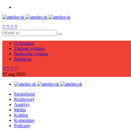
O časopise
Tlačené vydania
Najnovšie vydanie
Redakcia
07
aug
2026
Spoločnosť
Rozhovory
Analýzy
Médiá
Kultúra
Komentáre
Podcasty