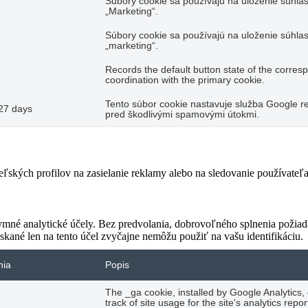
Súbory cookie sa používajú na uloženie súhlas
„Marketing“.
Súbory cookie sa používajú na uloženie súhlas
„marketing“.
Records the default button state of the corres
coordination with the primary cookie.
Tento súbor cookie nastavuje služba Google re
27 days
pred škodlivými spamovými útokmi.
teľských profilov na zasielanie reklamy alebo na sledovanie používate
ymné analytické účely. Bez predvolania, dobrovoľného splnenia požiada
skané len na tento účel zvyčajne nemôžu použiť na vašu identifikáciu.
nia
Popis
The _ga cookie, installed by Google Analytics,
track of site usage for the site's analytics re