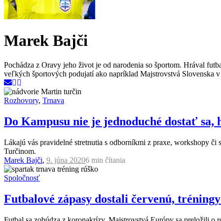
Marek Bajči
Pochádza z Oravy jeho život je od narodenia so športom. Hrával futbal,
veľkých športových podujatí ako napríklad Majstrovstvá Slovenska v
Rozhovory
,
Trnava
Do Kampusu nie je jednoduché dostať sa, 
Lákajú vás pravidelné stretnutia s odborníkmi z praxe, workshopy 
Turčinom.
Marek Bajči
,
9. júna 2020
6 min
čítania
Spoločnosť
Futbalové zápasy dostali červenú, tréningy
Futbal sa zobúdza z koronakrízy. Majstrovstvá Európy sa preložili o 