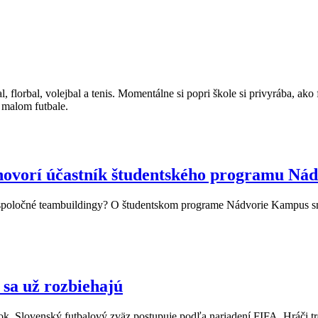
 florbal, volejbal a tenis. Momentálne si popri škole si privyrába, ako
 malom futbale.
hovorí účastník študentského programu Nád
či spoločné teambuildingy? O študentskom programe Nádvorie Kampus s
 sa už rozbiehajú
rok. Slovenský futbalový zväz postupuje podľa nariadení FIFA. Hráči tr