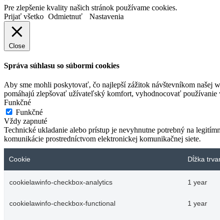
Pre zlepšenie kvality našich stránok používame cookies.
Prijať všetko
Odmietnuť
Nastavenia
Close
Správa súhlasu so súbormi cookies
Aby sme mohli poskytovať, čo najlepší zážitok návštevníkom našej w
pomáhajú zlepšovať užívateľský komfort, vyhodnocovať používanie we
Funkčné
Funkčné
Vždy zapnuté
Technické ukladanie alebo prístup je nevyhnutne potrebný na legitím
komunikácie prostredníctvom elektronickej komunikačnej siete.
Cookie
Dĺžka trva
cookielawinfo-checkbox-analytics
1 year
cookielawinfo-checkbox-functional
1 year