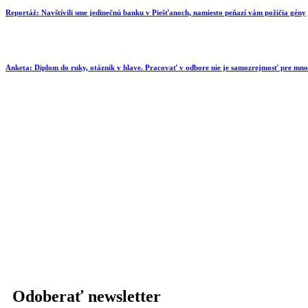
Reportáž: Navštívili sme jedinečnú banku v Piešťanoch, namiesto peňazí vám požičia gény
Anketa: Diplom do ruky, otáznik v hlave. Pracovať v odbore nie je samozrejmosť pre mn
Odoberať newsletter