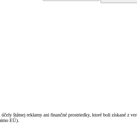
podmienkami ochrany osobných údajov.
 účely štátnej reklamy ani finančné prostriedky, ktoré boli získané z v
(mimo EÚ).