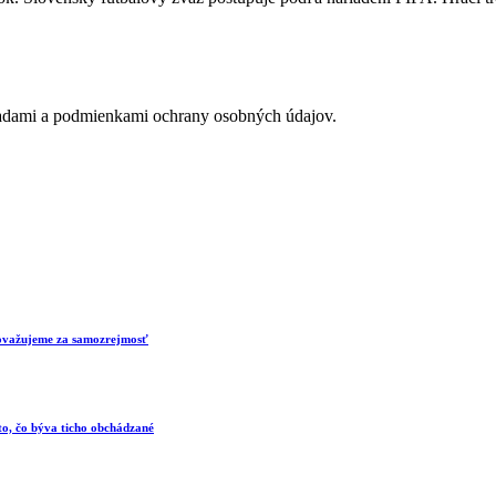
adami a podmienkami ochrany osobných údajov.
 považujeme za samozrejmosť
 to, čo býva ticho obchádzané