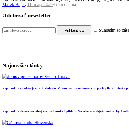
Marek Bajči
,
11. mája 2020
4 min
čítania
Odoberať newsletter
Súhlasím so zás
Najnovšie články
Reportáž: Najťažšie je stratiť slobodu. V domove pre seniorov som pochopila, čo všetko
Reportáž: V ústave sociálnej starostlivosti v Spišskom Štvrtku sme objektívmi zachytávali