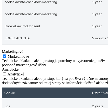
cookielawinfo-checkbox-marketing
1 year
cookielawinfo-checkbox-marketing
1 year
CookieLawInfoConsent
1 year
_GRECAPTCHA
5 months 
Marketingové
Marketingové
Technické ukladanie alebo prístup je potrebný na vytvorenie používa
podobné marketingové účely.
Analytické
Analytické
Technické ukladanie alebo prístup, ktorý sa používa výlučne na anon
dodatočných záznamov od tretej strany sa informácie uložené alebo zí
Cookie
Dĺžka trva
_ga
2 years