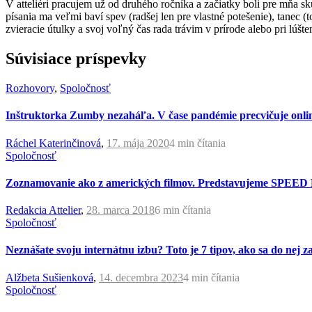
V atteliéri pracujem už od druhého ročníka a začiatky boli pre mňa s
písania ma veľmi baví spev (radšej len pre vlastné potešenie), tanec 
zvieracie útulky a svoj voľný čas rada trávim v prírode alebo pri lúšte
Súvisiace príspevky
Rozhovory
,
Spoločnosť
Inštruktorka Zumby nezaháľa. V čase pandémie precvičuje onli
Ráchel Katerinčinová
,
17. mája 2020
4 min
čítania
Spoločnosť
Zoznamovanie ako z amerických filmov. Predstavujeme SPEED 
Redakcia Attelier
,
28. marca 2018
6 min
čítania
Spoločnosť
Neznášate svoju internátnu izbu? Toto je 7 tipov, ako sa do nej 
Alžbeta Sušienková
,
14. decembra 2023
4 min
čítania
Spoločnosť