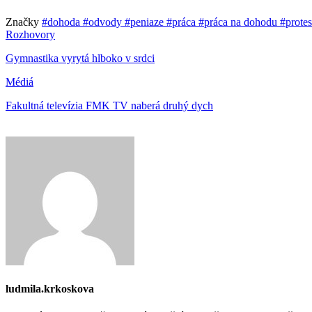
Značky
#dohoda
#odvody
#peniaze
#práca
#práca na dohodu
#prote
Rozhovory
Gymnastika vyrytá hlboko v srdci
Médiá
Fakultná televízia FMK TV naberá druhý dych
ludmila.krkoskova