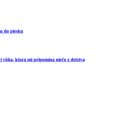
u do piesku
j vôňa, ktorá mi pripomína niečo z detstva