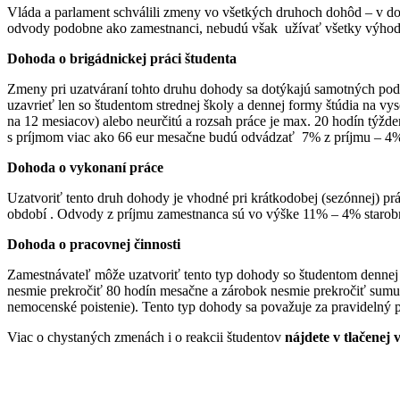
Vláda a parlament schválili zmeny vo všetkých druhoch dohôd – v doh
odvody podobne ako zamestnanci, nebudú však užívať všetky výhod
Dohoda o brigádnickej práci študenta
Zmeny pri uzatváraní tohto druhu dohody sa dotýkajú samotných pod
uzavrieť len so študentom strednej školy a dennej formy štúdia na v
na 12 mesiacov) alebo neurčitú a rozsah práce je max. 20 hodín týžd
s príjmom viac ako 66 eur mesačne budú odvádzať 7% z príjmu – 4% 
Dohoda o vykonaní práce
Uzatvoriť tento druh dohody je vhodné pri krátkodobej (sezónnej) prá
období . Odvody z príjmu zamestnanca sú vo výške 11% – 4% starobn
Dohoda o pracovnej činnosti
Zamestnávateľ môže uzatvoriť tento typ dohody so študentom dennej 
nesmie prekročiť 80 hodín mesačne a zárobok nesmie prekročiť sum
nemocenské poistenie). Tento typ dohody sa považuje za pravidelný p
Viac o chystaných zmenách i o reakcii študentov
nájdete v tlačenej v