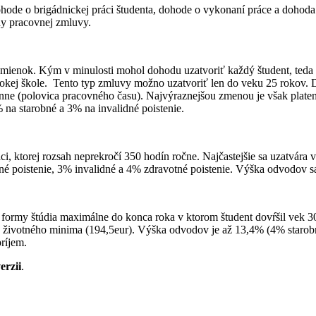
ode o brigádnickej práci študenta, dohode o vykonaní práce a dohoda 
y pracovnej zmluvy.
mienok. Kým v minulosti mohol dohodu uzatvoriť každý študent, teda a
ysokej škole. Tento typ zmluvy možno uzatvoriť len do veku 25 rokov. D
enne (polovica pracovného času). Najvýraznejšou zmenou je však platen
na starobné a 3% na invalidné poistenie.
ci, ktorej rozsah neprekročí 350 hodín ročne. Najčastejšie sa uzatvára
é poistenie, 3% invalidné a 4% zdravotné poistenie. Výška odvodov 
formy štúdia maximálne do konca roka v ktorom študent dovŕšil vek 30
u životného minima (194,5eur). Výška odvodov je až 13,4% (4% starob
ríjem.
erzii
.