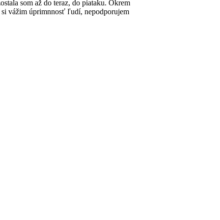
zostala som až do teraz, do piataku. Okrem
ľmi si vážim úprimnnosť ľudí, nepodporujem