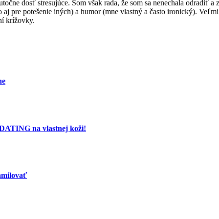
kutočne dosť stresujúce. Som však rada, že som sa nenechala odradiť a 
(to aj pre potešenie iných) a humor (mne vlastný a často ironický). Ve
ní krížovky.
ne
DATING na vlastnej koži!
zamilovať