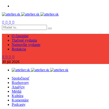
O časopise
Tlačené vydania
Najnovšie vydanie
Redakcia
30
júl
2026
Spoločnosť
Rozhovory
Analýzy
Médiá
Kultúra
Komentáre
Podcasty