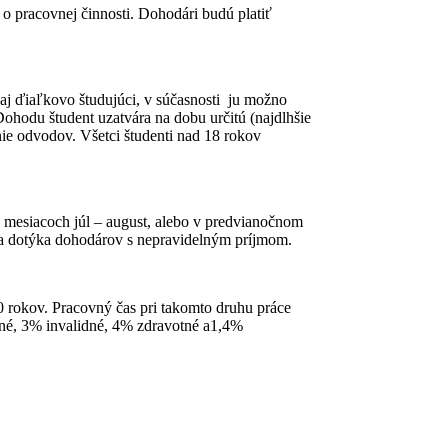
o pracovnej činnosti. Dohodári budú platiť
j ďiaľkovo študujúci, v súčasnosti ju možno
ohodu študent uzatvára na dobu určitú (najdlhšie
ie odvodov. Všetci študenti nad 18 rokov
 v mesiacoch júl – august, alebo v predvianočnom
sa dotýka dohodárov s nepravidelným príjmom.
 rokov. Pracovný čas pri takomto druhu práce
né, 3% invalidné, 4% zdravotné a1,4%