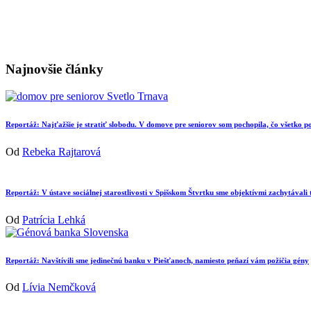
Najnovšie články
Reportáž: Najťažšie je stratiť slobodu. V domove pre seniorov som pochopila, čo všetko
Od
Rebeka Rajtarová
Reportáž: V ústave sociálnej starostlivosti v Spišskom Štvrtku sme objektívmi zachytávali
Od
Patrícia Lehká
Reportáž: Navštívili sme jedinečnú banku v Piešťanoch, namiesto peňazí vám požičia gény
Od
Lívia Nemčková