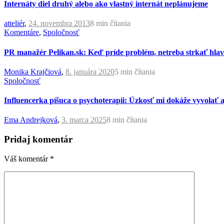
Internáty diel druhý alebo ako vlastný internát neplánujeme
atteliér
,
24. novembra 2013
8 min
čítania
Komentáre
,
Spoločnosť
PR manažér Pelikan.sk: Keď príde problém, netreba strkať hlav
Monika Krajčiová
,
8. januára 2020
5 min
čítania
Spoločnosť
Influencerka píšuca o psychoterapii: Úzkosť mi dokáže vyvolať a
Ema Andrejková
,
3. marca 2025
8 min
čítania
Pridaj komentár
Váš komentár
*