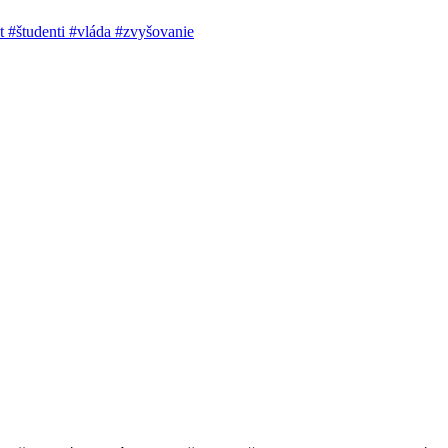
st
#študenti
#vláda
#zvyšovanie