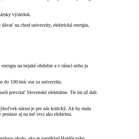
dársky výsledok.
ávať na chod univerzity, elektrickú energiu,
ú energiu na nejaké obdobie a v rámci neho ju
do 100-tisíc eur za univerzitu.
eli prevziať Slovenské elektrárne. Tie im už dali
kýkoľvek nárast je pre nás kritický. Ak by mala
peniaze aj na iné veci ako elektrinu.
 budovy okolo, ako je napríklad Hajdóczyho,