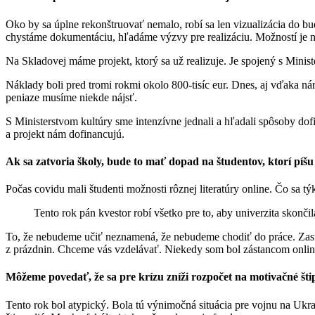
Oko by sa úplne rekonštruovať nemalo, robí sa len vizualizácia do b
chystáme dokumentáciu, hľadáme výzvy pre realizáciu. Možností je
Na Skladovej máme projekt, ktorý sa už realizuje. Je spojený s Minis
Náklady boli pred tromi rokmi okolo 800-tisíc eur. Dnes, aj vďaka ná
peniaze musíme niekde nájsť.
S Ministerstvom kultúry sme intenzívne jednali a hľadali spôsoby dofi
a projekt nám dofinancujú.
Ak sa zatvoria školy, bude to mať dopad na študentov, ktorí píšu
Počas covidu mali študenti možnosti rôznej literatúry online. Čo sa tý
Tento rok pán kvestor robí všetko pre to, aby univerzita skončil
To, že nebudeme učiť neznamená, že nebudeme chodiť do práce. Zasta
z prázdnin. Chceme vás vzdelávať. Niekedy som bol zástancom online
Môžeme povedať, že sa pre krízu zníži rozpočet na motivačné št
Tento rok bol atypický. Bola tú výnimočná situácia pre vojnu na Ukr