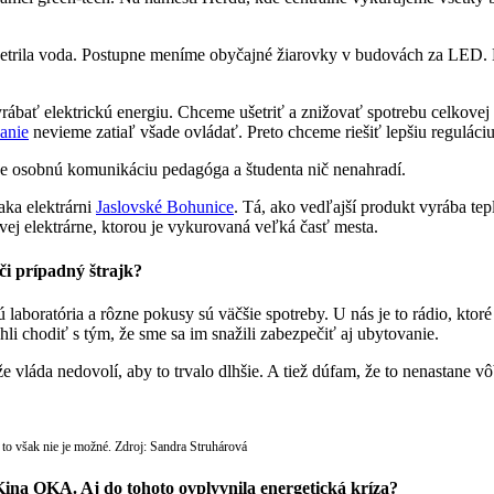
sa šetrila voda. Postupne meníme obyčajné žiarovky v budovách za LED
yrábať elektrickú energiu. Chceme ušetriť a znižovať spotrebu celkovej
anie
nevieme zatiaľ všade ovládať. Preto chceme riešiť lepšiu reguláci
že osobnú komunikáciu pedagóga a študenta nič nenahradí.
aka elektrárni
Jaslovské Bohunice
. Tá, ako vedľajší produkt vyrába te
ovej elektrárne, ktorou je vykurovaná veľká časť mesta.
 či prípadný štrajk?
 laboratória a rôzne pokusy sú väčšie spotreby. U nás je to rádio, kto
i chodiť s tým, že sme sa im snažili zabezpečiť aj ubytovanie.
e vláda nedovolí, aby to trvalo dlhšie. A tiež dúfam, že to nenastane v
j to však nie je možné. Zdroj: Sandra Struhárová
ina OKA. Aj do tohoto ovplyvnila energetická kríza?