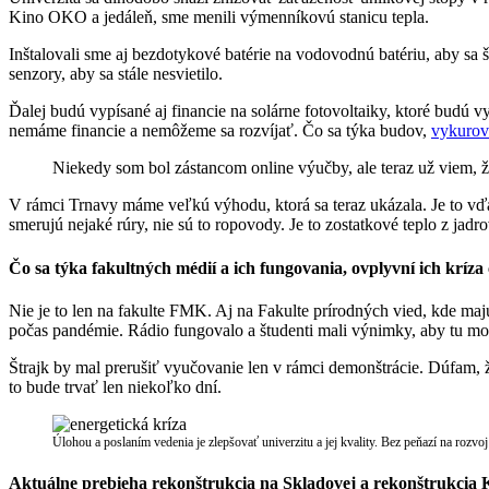
Kino OKO a jedáleň, sme menili výmenníkovú stanicu tepla.
Inštalovali sme aj bezdotykové batérie na vodovodnú batériu, aby 
senzory, aby sa stále nesvietilo.
Ďalej budú vypísané aj financie na solárne fotovoltaiky, ktoré budú v
nemáme financie a nemôžeme sa rozvíjať. Čo sa týka budov,
vykurov
Niekedy som bol zástancom online výučby, ale teraz už viem, 
V rámci Trnavy máme veľkú výhodu, ktorá sa teraz ukázala. Je to vď
smerujú nejaké rúry, nie sú to ropovody. Je to zostatkové teplo z jadr
Čo sa týka fakultných médií a ich fungovania, ovplyvní ich kríza
Nie je to len na fakulte FMK. Aj na Fakulte prírodných vied, kde majú
počas pandémie. Rádio fungovalo a študenti mali výnimky, aby tu mohl
Štrajk by mal prerušiť vyučovanie len v rámci demonštrácie. Dúfam, ž
to bude trvať len niekoľko dní.
Úlohou a poslaním vedenia je zlepšovať univerzitu a jej kvality. Bez peňazí na rozvo
Aktuálne prebieha rekonštrukcia na Skladovej a rekonštrukcia K