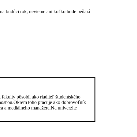
t na budúci rok, nevieme ani koľko bude peňazí
akulty pôsobil ako riaditeľ študentského
rejnosťou.Okrem toho pracuje ako dobrovoľník
ora a mediálneho manažéra.Na univerzite