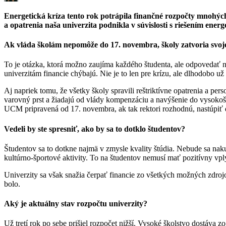
Energetická kríza tento rok potrápila finančné rozpočty mnohý
a opatrenia naša univerzita podnikla v súvislosti s riešením energ
Ak vláda školám nepomôže do 17. novembra, školy zatvoria svoje 
To je otázka, ktorá možno zaujíma každého študenta, ale odpovedať na
univerzitám financie chýbajú. Nie je to len pre krízu, ale dlhodobo u
Aj napriek tomu, že všetky školy spravili reštriktívne opatrenia a per
varovný prst a žiadajú od vlády kompenzáciu a navýšenie do vysokoškol
UCM pripravená od 17. novembra, ak tak rektori rozhodnú, nastúpiť d
Vedeli by ste spresniť, ako by sa to dotklo študentov?
Študentov sa to dotkne najmä v zmysle kvality štúdia. Nebude sa na
kultúrno-športové aktivity. To na študentov nemusí mať pozitívny vpl
Univerzity sa však snažia čerpať financie zo všetkých možných zdrojo
bolo.
Aký je aktuálny stav rozpočtu univerzity?
Už tretí rok po sebe prišiel rozpočet nižší. Vysoké školstvo dostáva 