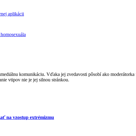
nej aplikácii
o homosexuála
ediálnu komunikáciu. Vďaka jej zvedavosti pôsobí ako moderátorka v rád
e vtipov nie je jej silnou stránkou.
zať na vzostup extrémizmu