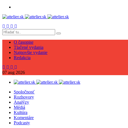
O časopise
Tlačené vydania
Najnovšie vydanie
Redakcia
07
aug
2026
Spoločnosť
Rozhovory
Analýzy
Médiá
Kultúra
Komentáre
Podcasty