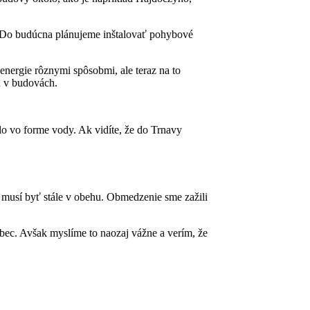
. Do budúcna plánujeme inštalovať pohybové
 energie rôznymi spôsobmi, ale teraz na to
u v budovách.
plo vo forme vody. Ak vidíte, že do Trnavy
ré musí byť stále v obehu. Obmedzenie sme zažili
ôbec. Avšak myslíme to naozaj vážne a verím, že