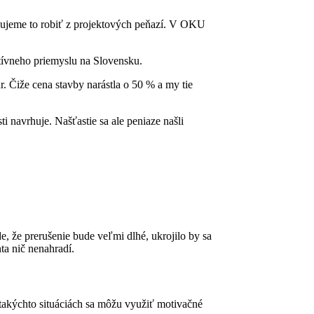
ebujeme to robiť z projektových peňazí. V OKU
atívneho priemyslu na Slovensku.
. Čiže cena stavby narástla o 50 % a my tie
i navrhuje. Našťastie sa ale peniaze našli
 že prerušenie bude veľmi dlhé, ukrojilo by sa
a nič nenahradí.
 takýchto situáciách sa môžu využiť motivačné