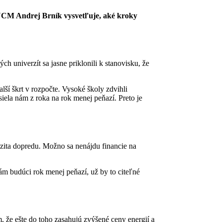
 UCM Andrej Brník vysvetľuje, aké kroky
 univerzít sa jasne priklonili k stanovisku, že
alší škrt v rozpočte. Vysoké školy zdvihli
siela nám z roka na rok menej peňazí. Preto je
zita dopredu. Možno sa nenájdu financie na
ám budúci rok menej peňazí, už by to citeľné
m, že ešte do toho zasahujú zvýšené ceny energií a