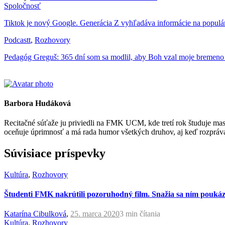
Spoločnosť
Tiktok je nový Google. Generácia Z vyhľadáva informácie na populár
Podcastt
,
Rozhovory
Pedagóg Greguš: 365 dní som sa modlil, aby Boh vzal moje bremen
Barbora Hudáková
Recitačné súťaže ju priviedli na FMK UCM, kde tretí rok študuje masm
oceňuje úprimnosť a má rada humor všetkých druhov, aj keď rozprávani
Súvisiace príspevky
Kultúra
,
Rozhovory
Študenti FMK nakrútili pozoruhodný film. Snažia sa ním pouká
Katarína Cibulková
,
25. marca 2020
3 min
čítania
Kultúra
,
Rozhovory