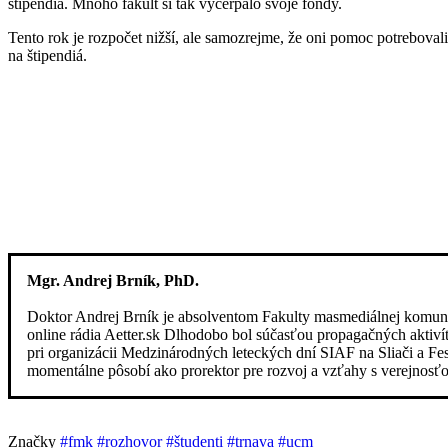
štipendiá. Mnoho fakúlt si tak vyčerpalo svoje fondy.
Tento rok je rozpočet nižší, ale samozrejme, že oni pomoc potrebova
na štipendiá.
Mgr. Andrej Brník, PhD.
Doktor Andrej Brník je absolventom Fakulty masmediálnej komunik
online rádia Aetter.sk Dlhodobo bol súčasťou propagačných aktiví
pri organizácii Medzinárodných leteckých dní SIAF na Sliači a Fes
momentálne pôsobí ako prorektor pre rozvoj a vzťahy s verejnosťo
Značky
#fmk
#rozhovor
#študenti
#trnava
#ucm