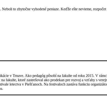
li. Neboli to zbytočne vyhodené peniaze. Keďže ešte nevieme, rozpoče
ácie v Trnave. Ako pedagóg pôsobí na fakulte od roku 2015. V rámci f
t na fakulte, ktoré zastrešoval ako prodekan pre rozvoj a vzťahy s ve
tivale letectva v Piešťanoch. Na festivaloch zastáva funkciu organizát
u.