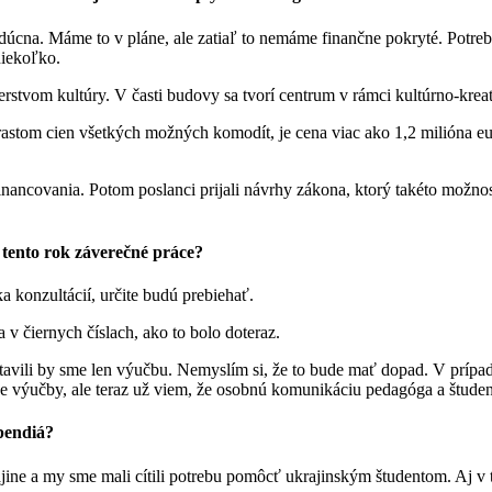
udúcna. Máme to v pláne, ale zatiaľ to nemáme finančne pokryté. Potr
 niekoľko.
terstvom kultúry. V časti budovy sa tvorí centrum v rámci kultúrno-kre
rastom cien všetkých možných komodít, je cena viac ako 1,2 milióna eur
nancovania. Potom poslanci prijali návrhy zákona, ktorý takéto možnost
 tento rok záverečné práce?
ka konzultácií, určite budú prebiehať.
a v čiernych číslach, ako to bolo doteraz.
vili by sme len výučbu. Nemyslím si, že to bude mať dopad. V prípade,
 výučby, ale teraz už viem, že osobnú komunikáciu pedagóga a študent
ipendiá?
ajine a my sme mali cítili potrebu pomôcť ukrajinským študentom. Aj v