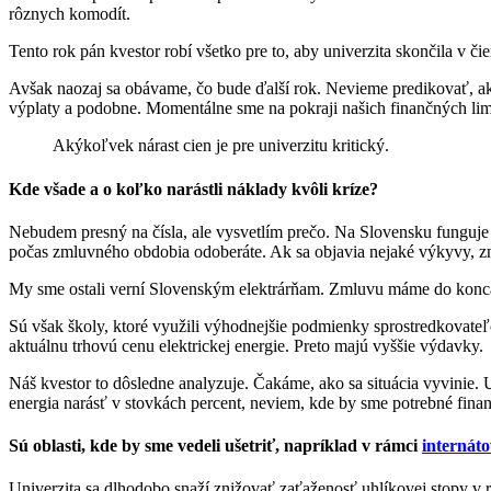
rôznych komodít.
Tento rok pán kvestor robí všetko pre to, aby univerzita skončila v 
Avšak naozaj sa obávame, čo bude ďalší rok. Nevieme predikovať, ak
výplaty a podobne. Momentálne sme na pokraji našich finančných lim
Akýkoľvek nárast cien je pre univerzitu kritický.
Kde všade a o koľko narástli náklady kvôli kríze?
Nebudem presný na čísla, ale vysvetlím prečo. Na Slovensku funguje r
počas zmluvného obdobia odoberáte. Ak sa objavia nejaké výkyvy, zn
My sme ostali verní Slovenským elektrárňam. Zmluvu máme do konca de
Sú však školy, ktoré využili výhodnejšie podmienky sprostredkovateľo
aktuálnu trhovú cenu elektrickej energie. Preto majú vyššie výdavky.
Náš kvestor to dôsledne analyzuje. Čakáme, ako sa situácia vyvinie. U
energia narásť v stovkách percent, neviem, kde by sme potrebné financ
Sú oblasti, kde by sme vedeli ušetriť, napríklad v rámci
internáto
Univerzita sa dlhodobo snaží znižovať zaťaženosť uhlíkovej stopy v