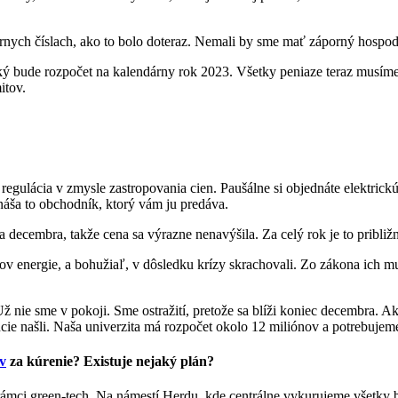
čiernych číslach, ako to bolo doteraz. Nemali by sme mať záporný hospo
ý bude rozpočet na kalendárny rok 2023. Všetky peniaze teraz musíme d
itov.
egulácia v zmysle zastropovania cien. Paušálne si objednáte elektrick
áša to obchodník, ktorý vám ju predáva.
cembra, takže cena sa výrazne nenavýšila. Za celý rok je to približne 
v energie, a bohužiaľ, v dôsledku krízy skrachovali. Zo zákona ich mus
ž nie sme v pokoji. Sme ostražití, pretože sa blíži koniec decembra. A
ie našli. Naša univerzita má rozpočet okolo 12 miliónov a potrebujeme 
v
za kúrenie? Existuje nejaký plán?
 rámci green-tech. Na námestí Herdu, kde centrálne vykurujeme všetky