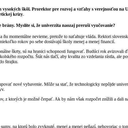
ch vysokých škôl. Prorektor pre rozvoj a vzťahy s verejnosťou na
etickej krízy
.
brány. Myslíte si, že univerzita naozaj preruší vyučovanie?
 ňu momentálne nevieme, pretože to naťahuje vláda. Rektori slovenských
ž niekoľko rokov po sebe dostávajú školy menej a menej financií.
sonálne škrty, sú na hranici schopnosti fungovať. Budúci rok avizovali ď
ského rozpočtu. Štát nás tlačí, aby kvalita zo vzdelania rástla, ale po
o štrajku.
kupovať nové vybavenie. Môže sa stať, že technologicky nepôjde univer
yv.
v, z ktorých je možné čerpať. Ak by nám však rozpočet znížili a dali n
zo sumy, na ktorú bolo zvyknuté, menej a menej peňazí, nehovoriac o to